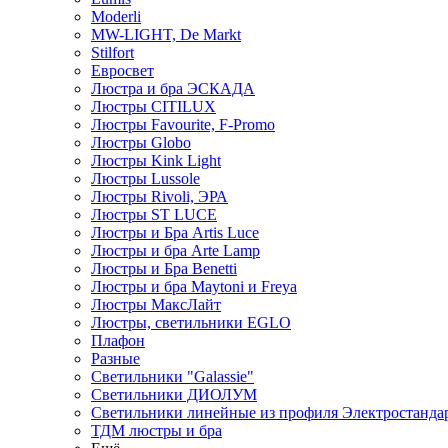
Moderli
MW-LIGHT, De Markt
Stilfort
Евросвет
Люстра и бра ЭСКАДА
Люстры CITILUX
Люстры Favourite, F-Promo
Люстры Globo
Люстры Kink Light
Люстры Lussole
Люстры Rivoli, ЭРА
Люстры ST LUCE
Люстры и Бра Artis Luce
Люстры и бра Arte Lamp
Люстры и Бра Benetti
Люстры и бра Maytoni и Freya
Люстры МаксЛайт
Люстры, светильники EGLO
Плафон
Разные
Светильники "Galassie"
Светильники ДИОЛУМ
Светильники линейные из профиля Электростандар
ТДМ люстры и бра