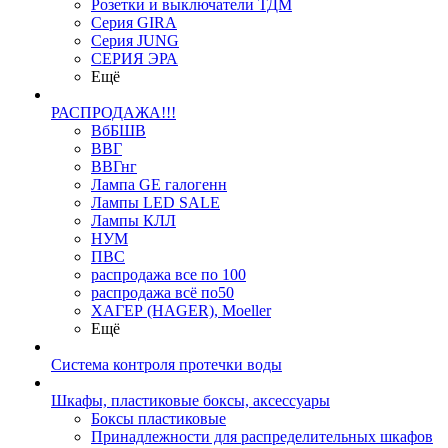
Розетки и выключатели ТДМ
Серия GIRA
Серия JUNG
СЕРИЯ ЭРА
Ещё
РАСПРОДАЖА!!!
ВбБШВ
ВВГ
ВВГнг
Лампа GE галогенн
Лампы LED SALE
Лампы КЛЛ
НУМ
ПВС
распродажа все по 100
распродажа всё по50
ХАГЕР (HAGER), Moeller
Ещё
Система контроля протечки воды
Шкафы, пластиковые боксы, аксессуары
Боксы пластиковые
Принадлежности для распределительных шкафов