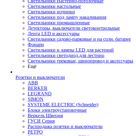
Светильники Настенно-потолочные
Светильники настольные
Светильники ночники
Светильники под лампу накаливания
Светильники промышленные
Детекторы, выключатели светоконтрольные
Лента LED и аксессуары
Светильники садово-парковые и на солн. батарее
Фонари
Светильники и лампы LED для растений
Светильники светодиод.для лестниц
Светильники трековые, шинопровод и аксессуары
Ещё
Розетки и выключатели
ABB
BERKER
LEGRAND
SIMON
SYSTEME ELECTRIC (Schneider)
Блоки электроустановочные
Веркель Швеция
ГУСИ Серия
Распродажа розетки и выключатели
РЕТРО