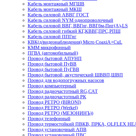
Кабель монтажный МГШВ
Кабель монтажный МКШ
Кабель силовой АВВГ ГОСТ
Кабель силовой NYM однопроволочный
Кабель силовой ВВГ, ВВГнг, ВВГбм-Пнг(А)-LS
Кабель силовой гибкий КГ,КВВГ,ПРС,РПШ
Кабель силовой ППГнг
КВК(д/видеонаблюдения) Micro CoaxiA+CuL
КММ микрофонный
ПГВА (автомобильный)
Провод бытовой АПУНП
Провод бытовой ПуВВ
Провод бытовой ПуГВВ
Провод бытовой, акустический ШВВП,ШВП
Провод для водопогружных насосов
Провод компьютерный
Провод радиочастотный RG,САТ
Провод радиочастотный РК
Провод РЕТРО (BIRONI)
Провод РЕТРО (Werkel)
Провод РЕТРО (МЕЗОНИНЪ))
Провод телефонный
Провод термостойкий ПВКВ, ПРКА, OLFLEX HE
Провод установочный АПВ
Провод установочный ПВС