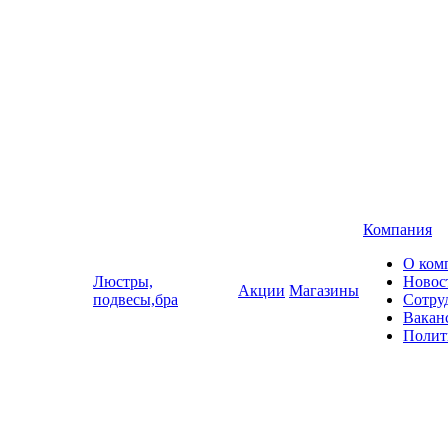
Компания
О ком
Люстры,
Новос
Акции
Магазины
подвесы,бра
Сотру
Вакан
Полит