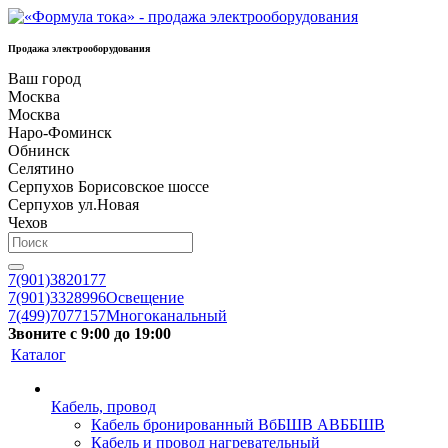
Продажа электрооборудования
Ваш город
Москва
Москва
Наро-Фоминск
Обнинск
Селятино
Серпухов Борисовское шоссе
Серпухов ул.Новая
Чехов
7(901)3820177
7(901)3328996
Освещение
7(499)7077157
Многоканальный
Звоните с 9:00 до 19:00
Каталог
Кабель, провод
Кабель бронированный ВбБШВ АВББШВ
Кабель и провод нагревательный