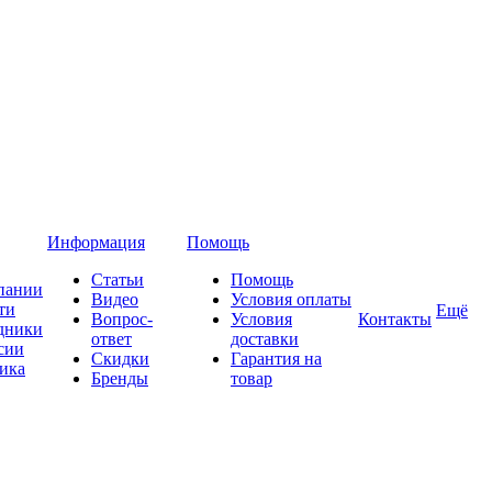
Информация
Помощь
Статьи
Помощь
пании
Видео
Условия оплаты
ти
Ещё
Вопрос-
Условия
Контакты
дники
ответ
доставки
сии
Скидки
Гарантия на
ика
Бренды
товар