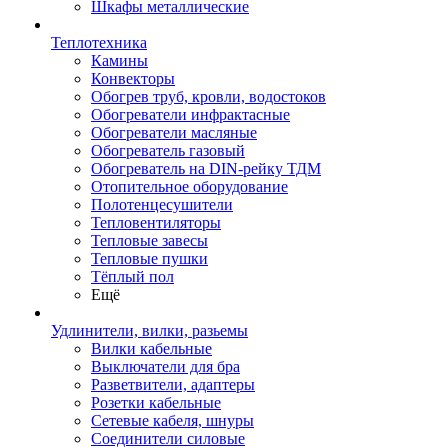
Шкафы металлические
Теплотехника
Камины
Конвекторы
Обогрев труб, кровли, водостоков
Обогреватели инфрактасные
Обогреватели масляные
Обогреватель газовый
Обогреватель на DIN-рейку ТДМ
Отопительное оборудование
Полотенцесушители
Тепловентиляторы
Тепловые завесы
Тепловые пушки
Тёплый пол
Ещё
Удлинители, вилки, разьемы
Вилки кабельные
Выключатели для бра
Разветвители, адаптеры
Розетки кабельные
Сетевые кабеля, шнуры
Соединители силовые