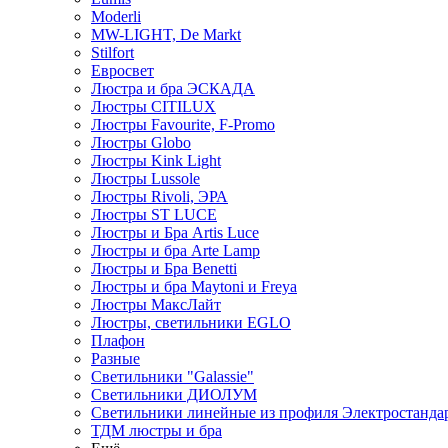
Moderli
MW-LIGHT, De Markt
Stilfort
Евросвет
Люстра и бра ЭСКАДА
Люстры CITILUX
Люстры Favourite, F-Promo
Люстры Globo
Люстры Kink Light
Люстры Lussole
Люстры Rivoli, ЭРА
Люстры ST LUCE
Люстры и Бра Artis Luce
Люстры и бра Arte Lamp
Люстры и Бра Benetti
Люстры и бра Maytoni и Freya
Люстры МаксЛайт
Люстры, светильники EGLO
Плафон
Разные
Светильники "Galassie"
Светильники ДИОЛУМ
Светильники линейные из профиля Электростандар
ТДМ люстры и бра