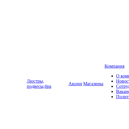
Компания
О ком
Люстры,
Новос
Акции
Магазины
подвесы,бра
Сотру
Вакан
Полит