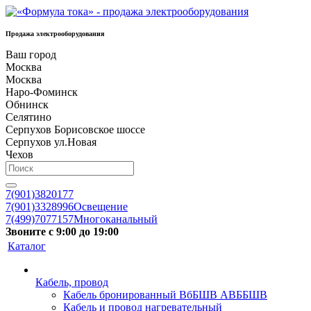
Продажа электрооборудования
Ваш город
Москва
Москва
Наро-Фоминск
Обнинск
Селятино
Серпухов Борисовское шоссе
Серпухов ул.Новая
Чехов
7(901)3820177
7(901)3328996
Освещение
7(499)7077157
Многоканальный
Звоните с 9:00 до 19:00
Каталог
Кабель, провод
Кабель бронированный ВбБШВ АВББШВ
Кабель и провод нагревательный