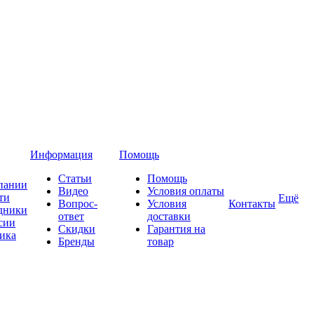
Информация
Помощь
Статьи
Помощь
пании
Видео
Условия оплаты
ти
Ещё
Вопрос-
Условия
Контакты
дники
ответ
доставки
сии
Скидки
Гарантия на
ика
Бренды
товар