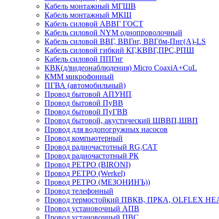
Кабель монтажный МГШВ
Кабель монтажный МКШ
Кабель силовой АВВГ ГОСТ
Кабель силовой NYM однопроволочный
Кабель силовой ВВГ, ВВГнг, ВВГбм-Пнг(А)-LS
Кабель силовой гибкий КГ,КВВГ,ПРС,РПШ
Кабель силовой ППГнг
КВК(д/видеонаблюдения) Micro CoaxiA+CuL
КММ микрофонный
ПГВА (автомобильный)
Провод бытовой АПУНП
Провод бытовой ПуВВ
Провод бытовой ПуГВВ
Провод бытовой, акустический ШВВП,ШВП
Провод для водопогружных насосов
Провод компьютерный
Провод радиочастотный RG,САТ
Провод радиочастотный РК
Провод РЕТРО (BIRONI)
Провод РЕТРО (Werkel)
Провод РЕТРО (МЕЗОНИНЪ))
Провод телефонный
Провод термостойкий ПВКВ, ПРКА, OLFLEX HE
Провод установочный АПВ
Провод установочный ПВС