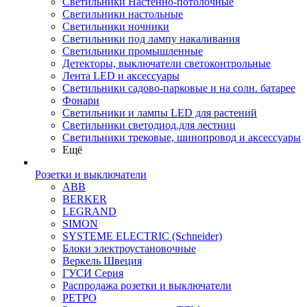
Светильники Настенно-потолочные
Светильники настольные
Светильники ночники
Светильники под лампу накаливания
Светильники промышленные
Детекторы, выключатели светоконтрольные
Лента LED и аксессуары
Светильники садово-парковые и на солн. батарее
Фонари
Светильники и лампы LED для растений
Светильники светодиод.для лестниц
Светильники трековые, шинопровод и аксессуары
Ещё
Розетки и выключатели
ABB
BERKER
LEGRAND
SIMON
SYSTEME ELECTRIC (Schneider)
Блоки электроустановочные
Веркель Швеция
ГУСИ Серия
Распродажа розетки и выключатели
РЕТРО