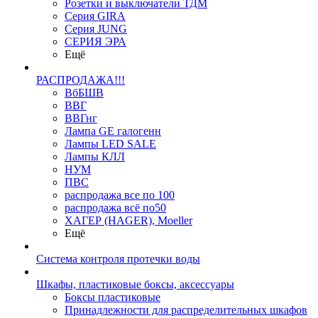
Розетки и выключатели ТДМ
Серия GIRA
Серия JUNG
СЕРИЯ ЭРА
Ещё
РАСПРОДАЖА!!!
ВбБШВ
ВВГ
ВВГнг
Лампа GE галогенн
Лампы LED SALE
Лампы КЛЛ
НУМ
ПВС
распродажа все по 100
распродажа всё по50
ХАГЕР (HAGER), Moeller
Ещё
Система контроля протечки воды
Шкафы, пластиковые боксы, аксессуары
Боксы пластиковые
Принадлежности для распределительных шкафов