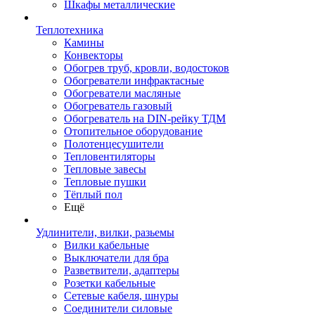
Шкафы металлические
Теплотехника
Камины
Конвекторы
Обогрев труб, кровли, водостоков
Обогреватели инфрактасные
Обогреватели масляные
Обогреватель газовый
Обогреватель на DIN-рейку ТДМ
Отопительное оборудование
Полотенцесушители
Тепловентиляторы
Тепловые завесы
Тепловые пушки
Тёплый пол
Ещё
Удлинители, вилки, разьемы
Вилки кабельные
Выключатели для бра
Разветвители, адаптеры
Розетки кабельные
Сетевые кабеля, шнуры
Соединители силовые