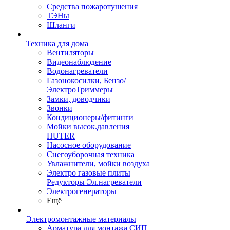
Средства пожаротушения
ТЭНы
Шланги
Техника для дома
Вентиляторы
Видеонаблюдение
Водонагреватели
Газонокосилки, Бензо/
ЭлектроТриммеры
Замки, доводчики
Звонки
Кондиционеры/фитинги
Мойки высок.давления
HUTER
Насосное оборудование
Снегоуборочная техника
Увлажнители, мойки воздуха
Электро газовые плиты
Редукторы Эл.нагреватели
Электрогенераторы
Ещё
Электромонтажные материалы
Арматура для монтажа СИП