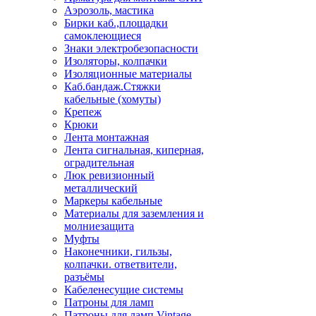
Аэрозоль, мастика
Бирки каб.,площадки
самоклеющиеся
Знаки электробезопасности
Изоляторы, колпачки
Изоляционные материалы
Каб.бандаж.Стяжки
кабельные (хомуты)
Крепеж
Крюки
Лента монтажная
Лента сигнальная, киперная,
оградительная
Люк ревизионный
металлический
Маркеры кабельные
Материалы для заземления и
молниезащита
Муфты
Наконечники, гильзы,
колпачки. ответвители,
разъёмы
Кабеленесущие системы
Патроны для ламп
Патроны для ламп Vintage