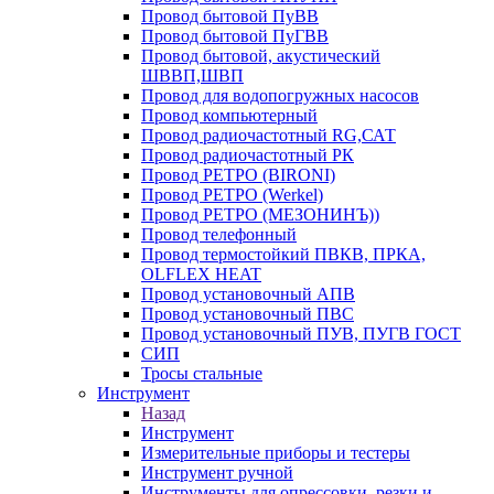
Провод бытовой ПуВВ
Провод бытовой ПуГВВ
Провод бытовой, акустический
ШВВП,ШВП
Провод для водопогружных насосов
Провод компьютерный
Провод радиочастотный RG,САТ
Провод радиочастотный РК
Провод РЕТРО (BIRONI)
Провод РЕТРО (Werkel)
Провод РЕТРО (МЕЗОНИНЪ))
Провод телефонный
Провод термостойкий ПВКВ, ПРКА,
OLFLEX HEAT
Провод установочный АПВ
Провод установочный ПВС
Провод установочный ПУВ, ПУГВ ГОСТ
СИП
Тросы стальные
Инструмент
Назад
Инструмент
Измерительные приборы и тестеры
Инструмент ручной
Инструменты для опрессовки, резки и