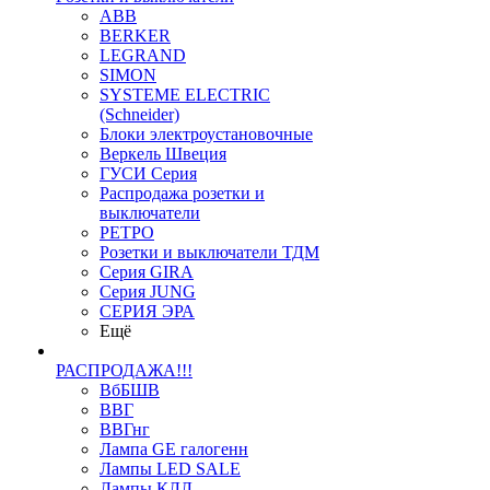
ABB
BERKER
LEGRAND
SIMON
SYSTEME ELECTRIC
(Schneider)
Блоки электроустановочные
Веркель Швеция
ГУСИ Серия
Распродажа розетки и
выключатели
РЕТРО
Розетки и выключатели ТДМ
Серия GIRA
Серия JUNG
СЕРИЯ ЭРА
Ещё
РАСПРОДАЖА!!!
ВбБШВ
ВВГ
ВВГнг
Лампа GE галогенн
Лампы LED SALE
Лампы КЛЛ