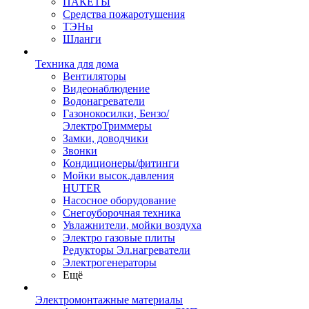
ПАКЕТЫ
Средства пожаротушения
ТЭНы
Шланги
Техника для дома
Вентиляторы
Видеонаблюдение
Водонагреватели
Газонокосилки, Бензо/
ЭлектроТриммеры
Замки, доводчики
Звонки
Кондиционеры/фитинги
Мойки высок.давления
HUTER
Насосное оборудование
Снегоуборочная техника
Увлажнители, мойки воздуха
Электро газовые плиты
Редукторы Эл.нагреватели
Электрогенераторы
Ещё
Электромонтажные материалы