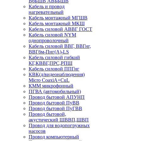
ВбБШВ АВББШВ
Кабель и провод
нагревательный
Кабель монтажный МГШВ
Кабель монтажный МКШ
Кабель силовой АВВГ ГОСТ
Кабель силовой NYM
однопроволочный
Кабель силовой ВВГ, ВВГнг,
ВВГбм-Пнг(А)-LS
Кабель силовой гибкий
КГ,КВВГ,ПРС,РПШ
Кабель силовой ППГнг
КВК(д/видеонаблюдения)
Micro CoaxiA+CuL
КММ микрофонный
ПГВА (автомобильный)
Провод бытовой АПУНП
Провод бытовой ПуВВ
Провод бытовой ПуГВВ
Провод бытовой,
акустический ШВВП,ШВП
Провод для водопогружных
насосов
Провод компьютерный