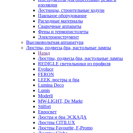
изоляции
Лестницы, строительные ходули
Паяльное оборудование
Расходные материалы
Сварочные аппараты
Фены и термопистолеты
Электроинструмент
Высоковольтная аппаратура
Люстры, подвесы,бра, настольные лампы
Назад
Люстры, подвесы,бра, настольные лампы
REDIGLE светильники из профиля
Evoluce
FERON
LEEK люстры и бра
Lumina Deco
Lumis
Moderli
MW-LIGHT, De Markt
Stilfort
Евросвет
Люстра и бра ЭСКАДА
Люстры CITILUX
Люстры Favourite, F-Promo