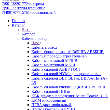
7(901)3820177
Электрика
7(901)3328996
Освещение
7(499)7077157
Многоканальный
Главная
Каталог
Назад
Каталог
Кабель, провод
Назад
Кабель, провод
Кабель бронированный ВбБШВ АВББШВ
Кабель и провод нагревательный
Кабель монтажный МГШВ
Кабель монтажный МКШ
Кабель силовой АВВГ ГОСТ
Кабель силовой NYM однопроволочный
Кабель силовой ВВГ, ВВГнг, ВВГбм-Пнг(А)-
LS
Кабель силовой гибкий КГ,КВВГ,ПРС,РПШ
Кабель силовой ППГнг
КВК(д/видеонаблюдения) Micro CoaxiA+CuL
КММ микрофонный
ПГВА (автомобильный)
Провод бытовой АПУНП