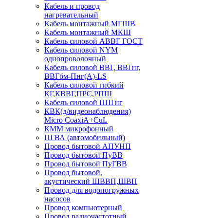
Кабель и провод
нагревательный
Кабель монтажный МГШВ
Кабель монтажный МКШ
Кабель силовой АВВГ ГОСТ
Кабель силовой NYM
однопроволочный
Кабель силовой ВВГ, ВВГнг,
ВВГбм-Пнг(А)-LS
Кабель силовой гибкий
КГ,КВВГ,ПРС,РПШ
Кабель силовой ППГнг
КВК(д/видеонаблюдения)
Micro CoaxiA+CuL
КММ микрофонный
ПГВА (автомобильный)
Провод бытовой АПУНП
Провод бытовой ПуВВ
Провод бытовой ПуГВВ
Провод бытовой,
акустический ШВВП,ШВП
Провод для водопогружных
насосов
Провод компьютерный
Провод радиочастотный