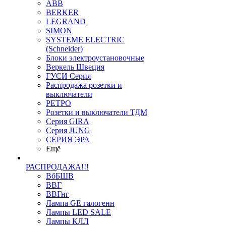
ABB
BERKER
LEGRAND
SIMON
SYSTEME ELECTRIC
(Schneider)
Блоки электроустановочные
Веркель Швеция
ГУСИ Серия
Распродажа розетки и
выключатели
РЕТРО
Розетки и выключатели ТДМ
Серия GIRA
Серия JUNG
СЕРИЯ ЭРА
Ещё
РАСПРОДАЖА!!!
ВбБШВ
ВВГ
ВВГнг
Лампа GE галогенн
Лампы LED SALE
Лампы КЛЛ