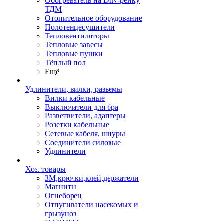
Обогреватель на DIN-рейку
ТДМ
Отопительное оборудование
Полотенцесушители
Тепловентиляторы
Тепловые завесы
Тепловые пушки
Тёплый пол
Ещё
Удлинители, вилки, разьемы
Вилки кабельные
Выключатели для бра
Разветвители, адаптеры
Розетки кабельные
Сетевые кабеля, шнуры
Соединители силовые
Удлинители
Хоз. товары
ЗМ,крючки,клей,держатели
Магниты
Огнеборец
Отпугиватели насекомых и
грызунов