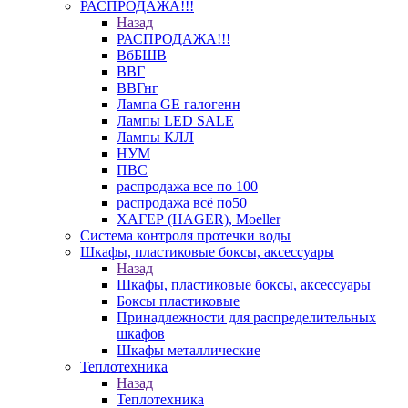
РАСПРОДАЖА!!!
Назад
РАСПРОДАЖА!!!
ВбБШВ
ВВГ
ВВГнг
Лампа GE галогенн
Лампы LED SALE
Лампы КЛЛ
НУМ
ПВС
распродажа все по 100
распродажа всё по50
ХАГЕР (HAGER), Moeller
Система контроля протечки воды
Шкафы, пластиковые боксы, аксессуары
Назад
Шкафы, пластиковые боксы, аксессуары
Боксы пластиковые
Принадлежности для распределительных
шкафов
Шкафы металлические
Теплотехника
Назад
Теплотехника