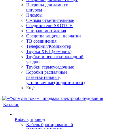
Патроны для ламп со
шнуром
Пломбы
Сжимы ответвительные
Соединители SKOTCH
Спираль монтажная
Средства защиты, перчатки
ТВ соединения
Телефония/Компьютер
Трубка ХВТ (кембрик)
Трубки и перчатки холодной
усадки
Трубки термоусадочные
Коробки распаячные,
разветвительные,
установочные(подрозетники)
Ещё
Каталог
Кабель, провод
Кабель бронированный