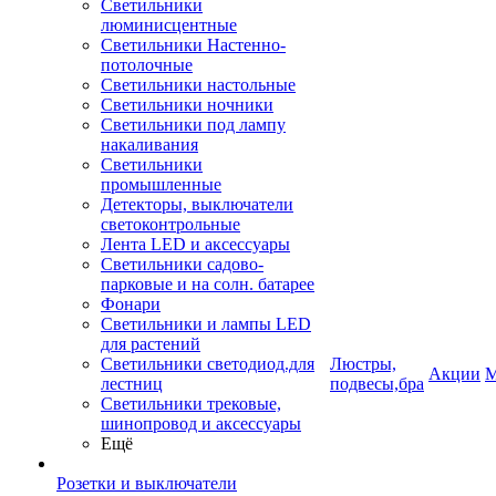
Светильники
люминисцентные
Светильники Настенно-
потолочные
Светильники настольные
Светильники ночники
Светильники под лампу
накаливания
Светильники
промышленные
Детекторы, выключатели
светоконтрольные
Лента LED и аксессуары
Светильники садово-
парковые и на солн. батарее
Фонари
Светильники и лампы LED
для растений
Светильники светодиод.для
Люстры,
Акции
М
лестниц
подвесы,бра
Светильники трековые,
шинопровод и аксессуары
Ещё
Розетки и выключатели