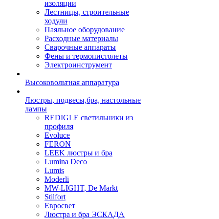
изоляции
Лестницы, строительные
ходули
Паяльное оборудование
Расходные материалы
Сварочные аппараты
Фены и термопистолеты
Электроинструмент
Высоковольтная аппаратура
Люстры, подвесы,бра, настольные
лампы
REDIGLE светильники из
профиля
Evoluce
FERON
LEEK люстры и бра
Lumina Deco
Lumis
Moderli
MW-LIGHT, De Markt
Stilfort
Евросвет
Люстра и бра ЭСКАДА