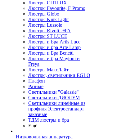
Люстры CITILUX
Люстры Favourite, F-Promo
Люстры Globo
Люстры Kink Light
Люстры Lussole
Люстры Rivoli, ЭРА
Люстры ST LUCE
Люстры и Бра Artis Luce
Люстры и бра Arte Lamp
Люстры и Бра Benetti
Люстры и бра Maytoni и
Freya
Люстры МаксЛайт
Люстры, светильники EGLO
Плафон
Разные
Светильники "Galassie"
Светильники ДИОЛУМ
Светильники линейные из
профиля Электростандарт
заказные
ТДМ люстры и бра
Ещё
Низковольтная аппаратура