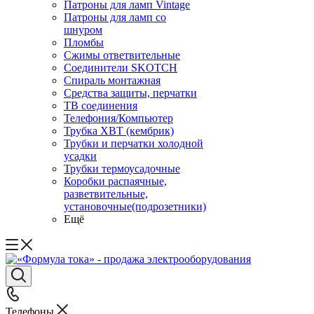
Патроны для ламп Vintage
Патроны для ламп со
шнуром
Пломбы
Сжимы ответвительные
Соединители SKOTCH
Спираль монтажная
Средства защиты, перчатки
ТВ соединения
Телефония/Компьютер
Трубка ХВТ (кембрик)
Трубки и перчатки холодной
усадки
Трубки термоусадочные
Коробки распаячные,
разветвительные,
установочные(подрозетники)
Ещё
Телефоны