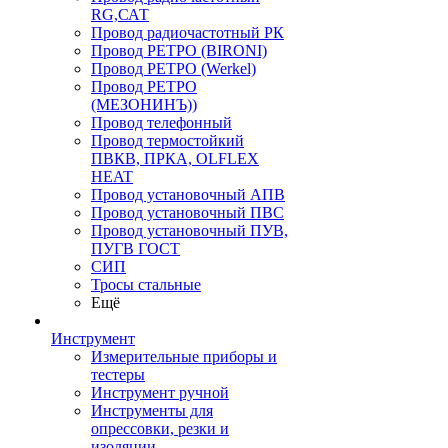
RG,САТ
Провод радиочастотный РК
Провод РЕТРО (BIRONI)
Провод РЕТРО (Werkel)
Провод РЕТРО
(МЕЗОНИНЪ))
Провод телефонный
Провод термостойкий
ПВКВ, ПРКА, OLFLEX
HEAT
Провод установочный АПВ
Провод установочный ПВС
Провод установочный ПУВ,
ПУГВ ГОСТ
СИП
Тросы стальные
Ещё
Инструмент
Измерительные приборы и
тестеры
Инструмент ручной
Инструменты для
опрессовки, резки и
изоляции