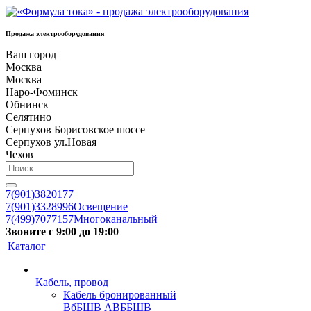
Продажа электрооборудования
Ваш город
Москва
Москва
Наро-Фоминск
Обнинск
Селятино
Серпухов Борисовское шоссе
Серпухов ул.Новая
Чехов
7(901)3820177
7(901)3328996
Освещение
7(499)7077157
Многоканальный
Звоните с 9:00 до 19:00
Каталог
Кабель, провод
Кабель бронированный
ВбБШВ АВББШВ