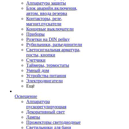
Аппаратура защиты
Блок аварийн.включения,
автом. ввода резерва
Контакторы, реле,
магнит.пускатели
Концевые выключатели
Приборы
Розетки на DIN рейку
Рубильники, разъединители
Светосигнальная арматура,
посты, кнопки
Счетчики
Таймеры, термостаты
Умный дом
Устройства питания
Электродвигатели
Ещё
Освещение
Аппаратура
пускорегулирующая
Декоративный свет
Лампы
Прожекторы светодиодные
Светильники для бани