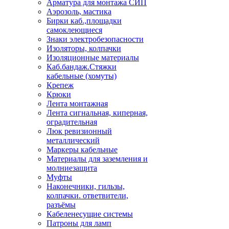
Арматура для монтажа СИП
Аэрозоль, мастика
Бирки каб.,площадки
самоклеющиеся
Знаки электробезопасности
Изоляторы, колпачки
Изоляционные материалы
Каб.бандаж.Стяжки
кабельные (хомуты)
Крепеж
Крюки
Лента монтажная
Лента сигнальная, киперная,
оградительная
Люк ревизионный
металлический
Маркеры кабельные
Материалы для заземления и
молниезащита
Муфты
Наконечники, гильзы,
колпачки. ответвители,
разъёмы
Кабеленесущие системы
Патроны для ламп