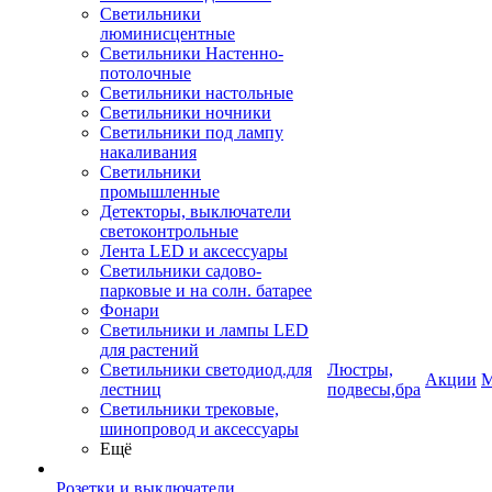
Светильники
люминисцентные
Светильники Настенно-
потолочные
Светильники настольные
Светильники ночники
Светильники под лампу
накаливания
Светильники
промышленные
Детекторы, выключатели
светоконтрольные
Лента LED и аксессуары
Светильники садово-
парковые и на солн. батарее
Фонари
Светильники и лампы LED
для растений
Светильники светодиод.для
Люстры,
Акции
М
лестниц
подвесы,бра
Светильники трековые,
шинопровод и аксессуары
Ещё
Розетки и выключатели