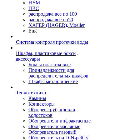
НУМ
ПВС
распродажа все по 100
распродажа всё по50
ХАГЕР (HAGER), Moeller
Ещё
Система контроля протечки воды
Шкафы, пластиковые боксы,
аксессуары
Боксы пластиковые
Принадлежности для
распределительных шкафов
Шкафы металлические
Теплотехника
Камины
Конвекторы
Обогрев труб, кровли,
водостоков
Обогреватели инфрактасные
Обогреватели масляные
Обогреватель газовый
Обогреватель на DIN-рейку