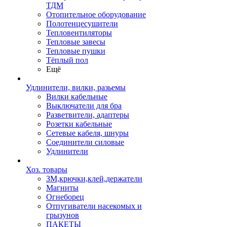
ТДМ
Отопительное оборудование
Полотенцесушители
Тепловентиляторы
Тепловые завесы
Тепловые пушки
Тёплый пол
Ещё
Удлинители, вилки, разьемы
Вилки кабельные
Выключатели для бра
Разветвители, адаптеры
Розетки кабельные
Сетевые кабеля, шнуры
Соединители силовые
Удлинители
Хоз. товары
ЗМ,крючки,клей,держатели
Магниты
Огнеборец
Отпугиватели насекомых и
грызунов
ПАКЕТЫ