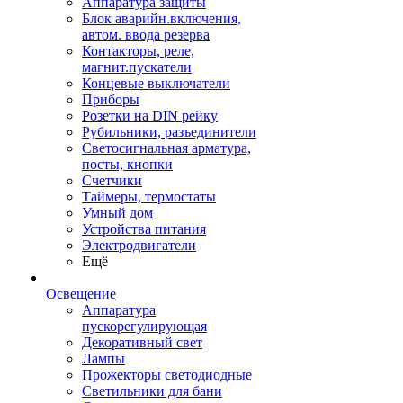
Аппаратура защиты
Блок аварийн.включения,
автом. ввода резерва
Контакторы, реле,
магнит.пускатели
Концевые выключатели
Приборы
Розетки на DIN рейку
Рубильники, разъединители
Светосигнальная арматура,
посты, кнопки
Счетчики
Таймеры, термостаты
Умный дом
Устройства питания
Электродвигатели
Ещё
Освещение
Аппаратура
пускорегулирующая
Декоративный свет
Лампы
Прожекторы светодиодные
Светильники для бани