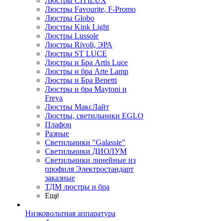
Люстры CITILUX
Люстры Favourite, F-Promo
Люстры Globo
Люстры Kink Light
Люстры Lussole
Люстры Rivoli, ЭРА
Люстры ST LUCE
Люстры и Бра Artis Luce
Люстры и бра Arte Lamp
Люстры и Бра Benetti
Люстры и бра Maytoni и
Freya
Люстры МаксЛайт
Люстры, светильники EGLO
Плафон
Разные
Светильники "Galassie"
Светильники ДИОЛУМ
Светильники линейные из
профиля Электростандарт
заказные
ТДМ люстры и бра
Ещё
Низковольтная аппаратура