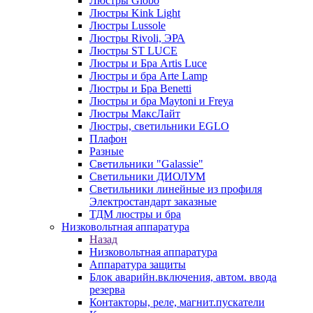
Люстры Globo
Люстры Kink Light
Люстры Lussole
Люстры Rivoli, ЭРА
Люстры ST LUCE
Люстры и Бра Artis Luce
Люстры и бра Arte Lamp
Люстры и Бра Benetti
Люстры и бра Maytoni и Freya
Люстры МаксЛайт
Люстры, светильники EGLO
Плафон
Разные
Светильники "Galassie"
Светильники ДИОЛУМ
Светильники линейные из профиля
Электростандарт заказные
ТДМ люстры и бра
Низковольтная аппаратура
Назад
Низковольтная аппаратура
Аппаратура защиты
Блок аварийн.включения, автом. ввода
резерва
Контакторы, реле, магнит.пускатели