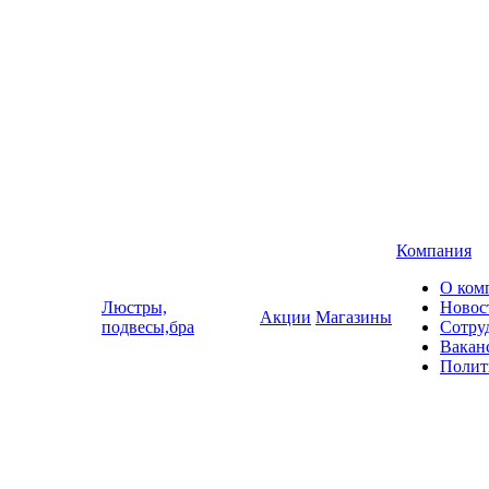
Компания
О ком
Люстры,
Новос
Акции
Магазины
подвесы,бра
Сотру
Вакан
Полит