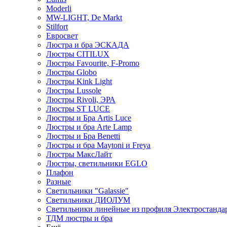
Moderli
MW-LIGHT, De Markt
Stilfort
Евросвет
Люстра и бра ЭСКАДА
Люстры CITILUX
Люстры Favourite, F-Promo
Люстры Globo
Люстры Kink Light
Люстры Lussole
Люстры Rivoli, ЭРА
Люстры ST LUCE
Люстры и Бра Artis Luce
Люстры и бра Arte Lamp
Люстры и Бра Benetti
Люстры и бра Maytoni и Freya
Люстры МаксЛайт
Люстры, светильники EGLO
Плафон
Разные
Светильники "Galassie"
Светильники ДИОЛУМ
Светильники линейные из профиля Электростандар
ТДМ люстры и бра