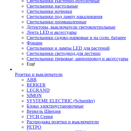
Светильники Настенно-потолочные
Светильники настольные
Светильники ночники
Светильники под лампу накаливания
Светильники промышленные
Детекторы, выключатели светоконтрольные
Лента LED и аксессуары
Светильники садово-парковые и на солн. батарее
Фонари
Светильники и лампы LED для растений
Светильники светодиод.для лестниц
Светильники трековые, шинопровод и аксессуары
Ещё
Розетки и выключатели
ABB
BERKER
LEGRAND
SIMON
SYSTEME ELECTRIC (Schneider)
Блоки электроустановочные
Веркель Швеция
ГУСИ Серия
Распродажа розетки и выключатели
РЕТРО