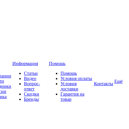
Информация
Помощь
Статьи
Помощь
пании
Видео
Условия оплаты
ти
Ещё
Вопрос-
Условия
Контакты
дники
ответ
доставки
сии
Скидки
Гарантия на
ика
Бренды
товар