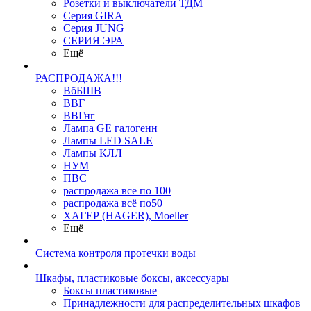
Розетки и выключатели ТДМ
Серия GIRA
Серия JUNG
СЕРИЯ ЭРА
Ещё
РАСПРОДАЖА!!!
ВбБШВ
ВВГ
ВВГнг
Лампа GE галогенн
Лампы LED SALE
Лампы КЛЛ
НУМ
ПВС
распродажа все по 100
распродажа всё по50
ХАГЕР (HAGER), Moeller
Ещё
Система контроля протечки воды
Шкафы, пластиковые боксы, аксессуары
Боксы пластиковые
Принадлежности для распределительных шкафов