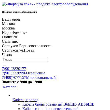
Продажа электрооборудования
Ваш город
Москва
Москва
Наро-Фоминск
Обнинск
Селятино
Серпухов Борисовское шоссе
Серпухов ул.Новая
Чехов
7(901)3820177
7(901)3328996
Освещение
7(499)7077157
Многоканальный
Звоните с 9:00 до 19:00
Каталог
Кабель, провод
Кабель бронированный ВбБШВ АВББШВ
Кабель и провод нагревательный