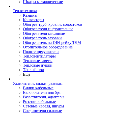
Шкафы металлические
Теплотехника
Камины
Конвекторы
Обогрев труб, кровли, водостоков
Обогреватели инфрактасные
Обогреватели масляные
Обогреватель газовый
Обогреватель на DIN-рейку ТДМ
Отопительное оборудование
Полотенцесушители
Тепловентиляторы
Тепловые завесы
Тепловые пушки
Тёплый пол
Ещё
Удлинители, вилки, разьемы
Вилки кабельные
Выключатели для бра
Разветвители, адаптеры
Розетки кабельные
Сетевые кабеля, шнуры
Соединители силовые