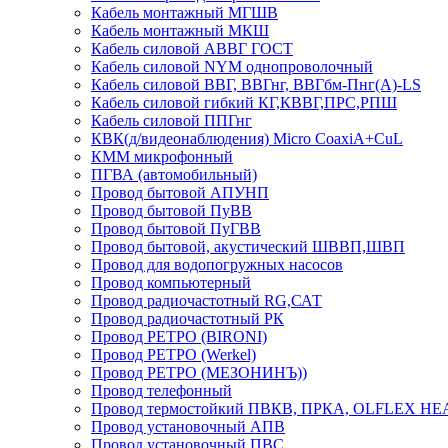
Кабель монтажный МГШВ
Кабель монтажный МКШ
Кабель силовой АВВГ ГОСТ
Кабель силовой NYM однопроволочный
Кабель силовой ВВГ, ВВГнг, ВВГбм-Пнг(А)-LS
Кабель силовой гибкий КГ,КВВГ,ПРС,РПШ
Кабель силовой ППГнг
КВК(д/видеонаблюдения) Micro CoaxiA+CuL
КММ микрофонный
ПГВА (автомобильный)
Провод бытовой АПУНП
Провод бытовой ПуВВ
Провод бытовой ПуГВВ
Провод бытовой, акустический ШВВП,ШВП
Провод для водопогружных насосов
Провод компьютерный
Провод радиочастотный RG,САТ
Провод радиочастотный РК
Провод РЕТРО (BIRONI)
Провод РЕТРО (Werkel)
Провод РЕТРО (МЕЗОНИНЪ))
Провод телефонный
Провод термостойкий ПВКВ, ПРКА, OLFLEX HE
Провод установочный АПВ
Провод установочный ПВС