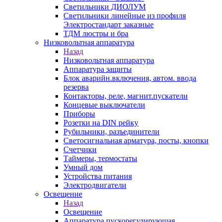
Светильники ДИОЛУМ
Светильники линейные из профиля
Электростандарт заказные
ТДМ люстры и бра
Низковольтная аппаратура
Назад
Низковольтная аппаратура
Аппаратура защиты
Блок аварийн.включения, автом. ввода
резерва
Контакторы, реле, магнит.пускатели
Концевые выключатели
Приборы
Розетки на DIN рейку
Рубильники, разъединители
Светосигнальная арматура, посты, кнопки
Счетчики
Таймеры, термостаты
Умный дом
Устройства питания
Электродвигатели
Освещение
Назад
Освещение
Аппаратура пускорегулирующая