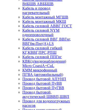
ВбБШВ АВББШВ
Кабель и провод
нагревательный
Кабель монтажный МГШВ
Кабель монтажный МКШ
Кабель силовой АВВГ ГОСТ
Кабель силовой NYM
однопроволочный
Кабель силовой ВВГ, ВВГнг,
ВВГбм-Пнг(А)-LS
Кабель силовой гибкий
КГ,КВВГ,ПРС,РПШ
Кабель силовой ППГнг
КВК(д/видеонаблюдения)
Micro CoaxiA+CuL
КММ микрофонный
ПГВА (автомобильный)
Провод бытовой АПУНП
Провод бытовой ПуВВ
Провод бытовой ПуГВВ
Провод бытовой,
акустический ШВВП,ШВП
Провод для водопогружных
насосов
Провод компьютерный