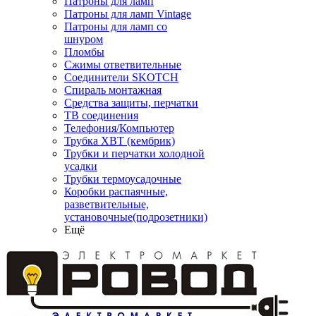
Патроны для ламп
Патроны для ламп Vintage
Патроны для ламп со
шнуром
Пломбы
Сжимы ответвительные
Соединители SKOTCH
Спираль монтажная
Средства защиты, перчатки
ТВ соединения
Телефония/Компьютер
Трубка ХВТ (кембрик)
Трубки и перчатки холодной
усадки
Трубки термоусадочные
Коробки распаячные,
разветвительные,
установочные(подрозетники)
Ещё