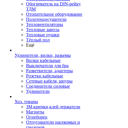
Обогреватель на DIN-рейку
ТДМ
Отопительное оборудование
Полотенцесушители
Тепловентиляторы
Тепловые завесы
Тепловые пушки
Тёплый пол
Ещё
Удлинители, вилки, разьемы
Вилки кабельные
Выключатели для бра
Разветвители, адаптеры
Розетки кабельные
Сетевые кабеля, шнуры
Соединители силовые
Удлинители
Хоз. товары
ЗМ,крючки,клей,держатели
Магниты
Огнеборец
Отпугиватели насекомых и
грызунов