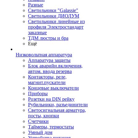
Разные
Светильники "Galassie"
Светильники ДИОЛУМ
Светильники линейные из
профиля Электростандарт
заказные
ТДМ люстры и бра
Ещё
Низковольтная аппаратура
Аппаратура защиты
Блок аварийн.включения,
автом. ввода резерва
Контакторы, реле,
магнит.пускатели
Концевые выключатели
Приборы
Розетки на DIN рейку
Рубильники, разъединители
Светосигнальная арматура,
посты, кнопки
Счетчики
Таймеры, термостаты
Умный дом
Устройства питания