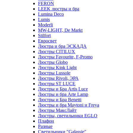
FERON
LEEK люстры и бра
Lumina Deco
Lumis
Moderli
MW-LIGHT, De Markt
Stilfort
Евросвет
Люстра и бра ЭСКАДА
Люстры CITILUX
Люстры Favourite, F-Promo
Люстры Globo
Люстры Kink Light
Люстры Lussole
Люстры Rivoli, ЭРА
Люстры ST LUCE
Люстры и Бра Artis Luce
Люстры и бра Arte Lamp
Люстры и Бра Benetti
Люстры и бра Maytoni и Freya
Люстры МаксЛайт
Люстры, светильники EGLO
Плафон
Разные
Светильники "Galassie"