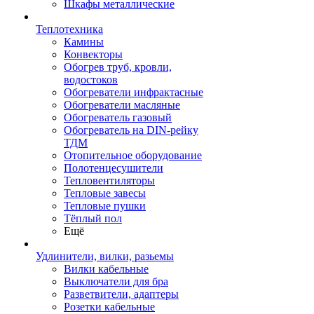
Шкафы металлические
Теплотехника
Камины
Конвекторы
Обогрев труб, кровли,
водостоков
Обогреватели инфрактасные
Обогреватели масляные
Обогреватель газовый
Обогреватель на DIN-рейку
ТДМ
Отопительное оборудование
Полотенцесушители
Тепловентиляторы
Тепловые завесы
Тепловые пушки
Тёплый пол
Ещё
Удлинители, вилки, разьемы
Вилки кабельные
Выключатели для бра
Разветвители, адаптеры
Розетки кабельные