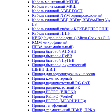
Кабель монтажный МГШВ
Кабель монтажный МКШ
Кабель силовой АВВГ ГОСТ
Кабель силовой NYM однопроволочный
Кабель силовой ВВГ, ВВГнг, ВВГбм-Пнг(А)-
LS
Кабель силовой гибкий КГ,КВВГ,ПРС,РПШ
Кабель силовой ППГнг
КВК(д/видеонаблюдения) Micro CoaxiA+CuL
КММ микрофонный
ПГВА (автомобильный)
Провод бытовой АПУНП
Провод бытовой ПуВВ
Провод бытовой ПуГВВ
Провод бытовой, акустический
ШВВП,ШВП
Провод для водопогружных насосов
Провод компьютерный
Провод радиочастотный RG,САТ
Провод радиочастотный РК
Провод РЕТРО (BIRONI)
Провод РЕТРО (Werkel)
Провод РЕТРО (МЕЗОНИНЪ))
Провод телефонный
Провод термостойкий ПВКВ, ПРКА,