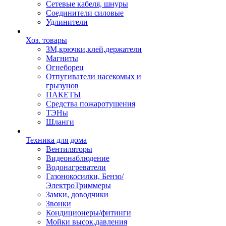
Сетевые кабеля, шнуры
Соединители силовые
Удлинители
Хоз. товары
ЗМ,крючки,клей,держатели
Магниты
Огнеборец
Отпугиватели насекомых и
грызунов
ПАКЕТЫ
Средства пожаротушения
ТЭНы
Шланги
Техника для дома
Вентиляторы
Видеонаблюдение
Водонагреватели
Газонокосилки, Бензо/
ЭлектроТриммеры
Замки, доводчики
Звонки
Кондиционеры/фитинги
Мойки высок.давления