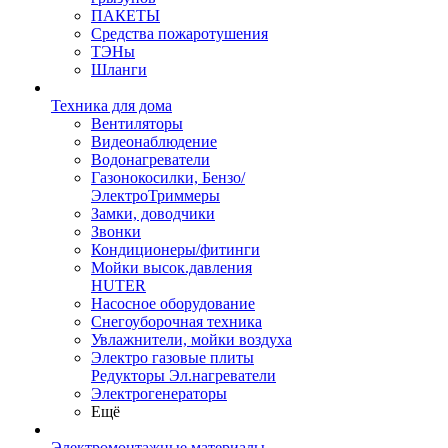
ПАКЕТЫ
Средства пожаротушения
ТЭНы
Шланги
Техника для дома
Вентиляторы
Видеонаблюдение
Водонагреватели
Газонокосилки, Бензо/
ЭлектроТриммеры
Замки, доводчики
Звонки
Кондиционеры/фитинги
Мойки высок.давления
HUTER
Насосное оборудование
Снегоуборочная техника
Увлажнители, мойки воздуха
Электро газовые плиты
Редукторы Эл.нагреватели
Электрогенераторы
Ещё
Электромонтажные материалы