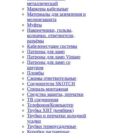
металлический
Маркеры кабельные
Материалы для заземления и
молниезащита
Муфты
Наконечники, гильзы,
колпачки. ответвители,
разъёмы
Кабеленесущие системы
Патроны для ламп
Патроны для ламп Vintage
Патроны для ламп со
шнуром
Пломбы
Сжимы ответвительные
Соединители SKOTCH
Спираль монтажная
Средства защиты, перчатки
ТВ соединения
Телефония/Компьютер
Трубка ХВТ (кембрик)
Трубки и перчатки холодной
усадки
Трубки термоусадочные
Коробки распаячные,