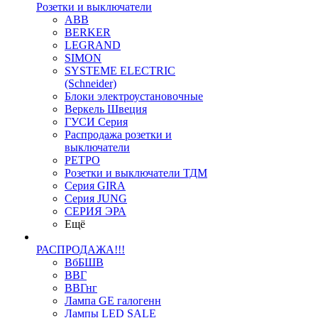
Розетки и выключатели
ABB
BERKER
LEGRAND
SIMON
SYSTEME ELECTRIC
(Schneider)
Блоки электроустановочные
Веркель Швеция
ГУСИ Серия
Распродажа розетки и
выключатели
РЕТРО
Розетки и выключатели ТДМ
Серия GIRA
Серия JUNG
СЕРИЯ ЭРА
Ещё
РАСПРОДАЖА!!!
ВбБШВ
ВВГ
ВВГнг
Лампа GE галогенн
Лампы LED SALE