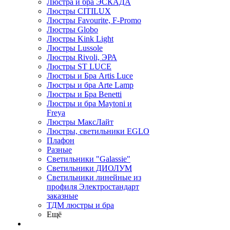
Люстра и бра ЭСКАДА
Люстры CITILUX
Люстры Favourite, F-Promo
Люстры Globo
Люстры Kink Light
Люстры Lussole
Люстры Rivoli, ЭРА
Люстры ST LUCE
Люстры и Бра Artis Luce
Люстры и бра Arte Lamp
Люстры и Бра Benetti
Люстры и бра Maytoni и
Freya
Люстры МаксЛайт
Люстры, светильники EGLO
Плафон
Разные
Светильники "Galassie"
Светильники ДИОЛУМ
Светильники линейные из
профиля Электростандарт
заказные
ТДМ люстры и бра
Ещё