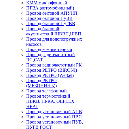
КММ микрофонный
ПГВА (автомобильный)
Провод бытовой АПУНП
Провод бытовой ПуВВ
Провод бытовой ПуГВВ
Провод бытовой,
акустический ШВВП,ШВП
Провод для водопогружных
насосов
Провод компьютерный
Провод радиочастотный
RG,САТ
Провод радиочастотный РК
Провод РЕТРО (BIRONI)
Провод РЕТРО (Werkel)
Провод РЕТРО
(МЕЗОНИНЪ))
Провод телефонный
Провод термостойкий
ПВКВ, ПРКА, OLFLEX
HEAT
Провод установочный АПВ
Провод установочный ПВС
Провод установочный ПУВ,
ПУГВ ГОСТ