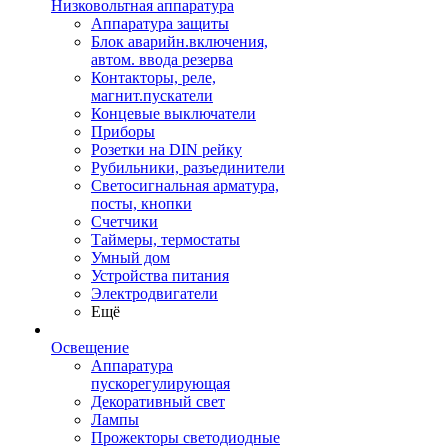
Низковольтная аппаратура
Аппаратура защиты
Блок аварийн.включения,
автом. ввода резерва
Контакторы, реле,
магнит.пускатели
Концевые выключатели
Приборы
Розетки на DIN рейку
Рубильники, разъединители
Светосигнальная арматура,
посты, кнопки
Счетчики
Таймеры, термостаты
Умный дом
Устройства питания
Электродвигатели
Ещё
Освещение
Аппаратура
пускорегулирующая
Декоративный свет
Лампы
Прожекторы светодиодные