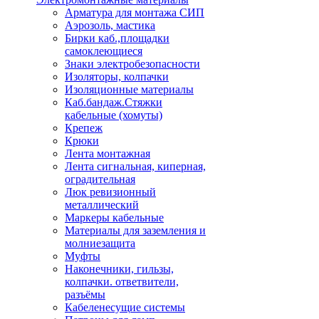
Арматура для монтажа СИП
Аэрозоль, мастика
Бирки каб.,площадки
самоклеющиеся
Знаки электробезопасности
Изоляторы, колпачки
Изоляционные материалы
Каб.бандаж.Стяжки
кабельные (хомуты)
Крепеж
Крюки
Лента монтажная
Лента сигнальная, киперная,
оградительная
Люк ревизионный
металлический
Маркеры кабельные
Материалы для заземления и
молниезащита
Муфты
Наконечники, гильзы,
колпачки. ответвители,
разъёмы
Кабеленесущие системы