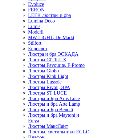
Evoluce
FERON
LEEK люстры и бра
Lumina Deco
Lumis
Moderli
MW-LIGHT, De Markt
Stilfort
Евросвет
Люстра и бра ЭСКАДА
Люстры CITILUX
Люстры Favourite, F-Promo
Люстры Globo
Люстры Kink Light
Люстры Lussole
Люстры Rivoli, ЭРА
Люстры ST LUCE
Люстры и Бра Artis Luce
Люстры и бра Arte Lamp
Люстры и Бра Benetti
Люстры и бра Maytoni и
Freya
Люстры МаксЛайт
Люстры, светильники EGLO
Плафон