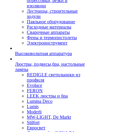
опрессовки, резки и
изоляции
Лестницы, строительные
ходули
Паяльное оборудование
Расходные материалы
Сварочные аппараты
Фены и термопистолеты
Электроинструмент
Высоковольтная аппаратура
Люстры, подвесы,бра, настольные
лампы
REDIGLE светильники из
профиля
Evoluce
FERON
LEEK люстры и бра
Lumina Deco
Lumis
Moderli
MW-LIGHT, De Markt
Stilfort
Евросвет