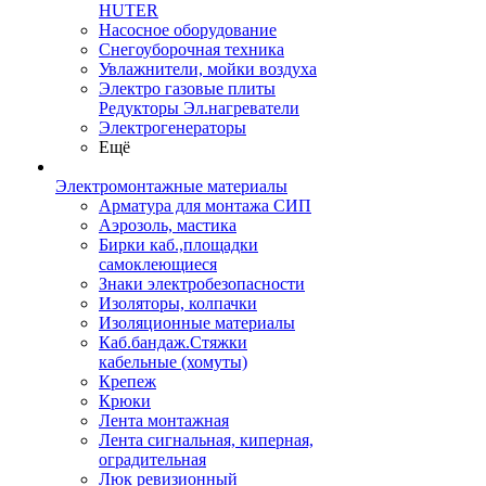
HUTER
Насосное оборудование
Снегоуборочная техника
Увлажнители, мойки воздуха
Электро газовые плиты
Редукторы Эл.нагреватели
Электрогенераторы
Ещё
Электромонтажные материалы
Арматура для монтажа СИП
Аэрозоль, мастика
Бирки каб.,площадки
самоклеющиеся
Знаки электробезопасности
Изоляторы, колпачки
Изоляционные материалы
Каб.бандаж.Стяжки
кабельные (хомуты)
Крепеж
Крюки
Лента монтажная
Лента сигнальная, киперная,
оградительная
Люк ревизионный