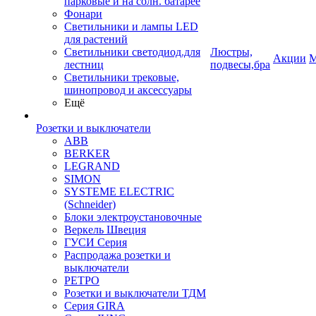
парковые и на солн. батарее
Фонари
Светильники и лампы LED
для растений
Светильники светодиод.для
Люстры,
Акции
М
лестниц
подвесы,бра
Светильники трековые,
шинопровод и аксессуары
Ещё
Розетки и выключатели
ABB
BERKER
LEGRAND
SIMON
SYSTEME ELECTRIC
(Schneider)
Блоки электроустановочные
Веркель Швеция
ГУСИ Серия
Распродажа розетки и
выключатели
РЕТРО
Розетки и выключатели ТДМ
Серия GIRA