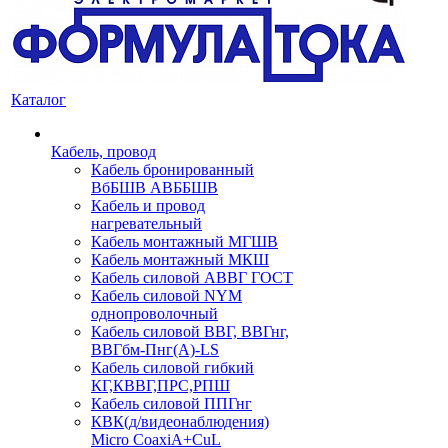
Каталог
Кабель, провод
Кабель бронированный
ВбБШВ АВББШВ
Кабель и провод
нагревательный
Кабель монтажный МГШВ
Кабель монтажный МКШ
Кабель силовой АВВГ ГОСТ
Кабель силовой NYM
однопроволочный
Кабель силовой ВВГ, ВВГнг,
ВВГбм-Пнг(А)-LS
Кабель силовой гибкий
КГ,КВВГ,ПРС,РПШ
Кабель силовой ППГнг
КВК(д/видеонаблюдения)
Micro CoaxiA+CuL