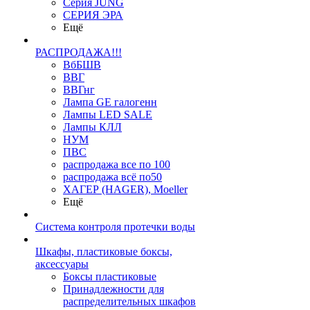
Серия JUNG
СЕРИЯ ЭРА
Ещё
РАСПРОДАЖА!!!
ВбБШВ
ВВГ
ВВГнг
Лампа GE галогенн
Лампы LED SALE
Лампы КЛЛ
НУМ
ПВС
распродажа все по 100
распродажа всё по50
ХАГЕР (HAGER), Moeller
Ещё
Система контроля протечки воды
Шкафы, пластиковые боксы,
аксессуары
Боксы пластиковые
Принадлежности для
распределительных шкафов