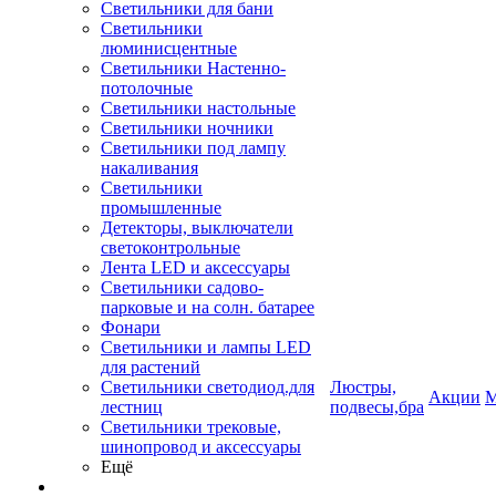
Светильники для бани
Светильники
люминисцентные
Светильники Настенно-
потолочные
Светильники настольные
Светильники ночники
Светильники под лампу
накаливания
Светильники
промышленные
Детекторы, выключатели
светоконтрольные
Лента LED и аксессуары
Светильники садово-
парковые и на солн. батарее
Фонари
Светильники и лампы LED
для растений
Светильники светодиод.для
Люстры,
Акции
М
лестниц
подвесы,бра
Светильники трековые,
шинопровод и аксессуары
Ещё