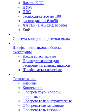
Лампы КЛЛ
НУМ
ПВС
распродажа все по 100
распродажа всё по50
ХАГЕР (HAGER), Moeller
Ещё
Система контроля протечки воды
Шкафы, пластиковые боксы,
аксессуары
Боксы пластиковые
Принадлежности для
распределительных шкафов
Шкафы металлические
Теплотехника
Камины
Конвекторы
Обогрев труб, кровли,
водостоков
Обогреватели инфрактасные
Обогреватели масляные
Обогреватель газовый