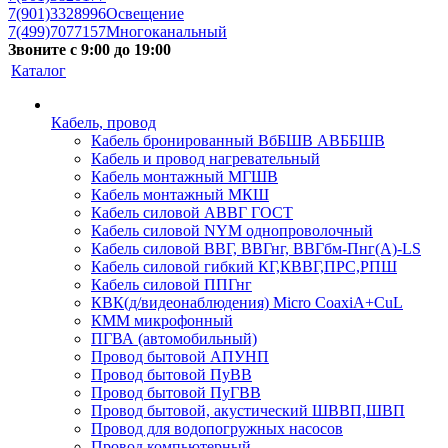
7(901)3328996
Освещение
7(499)7077157
Многоканальный
Звоните с 9:00 до 19:00
Каталог
Кабель, провод
Кабель бронированный ВбБШВ АВББШВ
Кабель и провод нагревательный
Кабель монтажный МГШВ
Кабель монтажный МКШ
Кабель силовой АВВГ ГОСТ
Кабель силовой NYM однопроволочный
Кабель силовой ВВГ, ВВГнг, ВВГбм-Пнг(А)-LS
Кабель силовой гибкий КГ,КВВГ,ПРС,РПШ
Кабель силовой ППГнг
КВК(д/видеонаблюдения) Micro CoaxiA+CuL
КММ микрофонный
ПГВА (автомобильный)
Провод бытовой АПУНП
Провод бытовой ПуВВ
Провод бытовой ПуГВВ
Провод бытовой, акустический ШВВП,ШВП
Провод для водопогружных насосов
Провод компьютерный