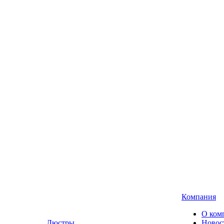
Компания
О ком
Люстры,
Новос