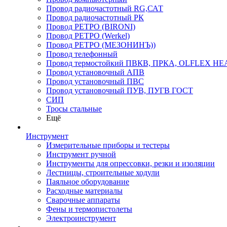
Провод радиочастотный RG,САТ
Провод радиочастотный РК
Провод РЕТРО (BIRONI)
Провод РЕТРО (Werkel)
Провод РЕТРО (МЕЗОНИНЪ))
Провод телефонный
Провод термостойкий ПВКВ, ПРКА, OLFLEX HE
Провод установочный АПВ
Провод установочный ПВС
Провод установочный ПУВ, ПУГВ ГОСТ
СИП
Тросы стальные
Ещё
Инструмент
Измерительные приборы и тестеры
Инструмент ручной
Инструменты для опрессовки, резки и изоляции
Лестницы, строительные ходули
Паяльное оборудование
Расходные материалы
Сварочные аппараты
Фены и термопистолеты
Электроинструмент