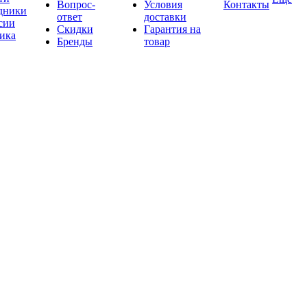
Вопрос-
Условия
Контакты
дники
ответ
доставки
сии
Скидки
Гарантия на
ика
Бренды
товар