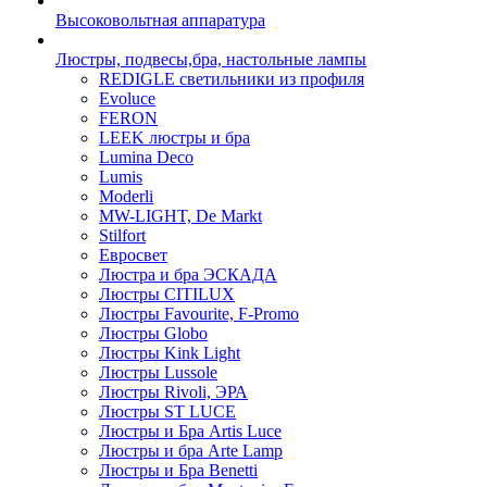
Высоковольтная аппаратура
Люстры, подвесы,бра, настольные лампы
REDIGLE светильники из профиля
Evoluce
FERON
LEEK люстры и бра
Lumina Deco
Lumis
Moderli
MW-LIGHT, De Markt
Stilfort
Евросвет
Люстра и бра ЭСКАДА
Люстры CITILUX
Люстры Favourite, F-Promo
Люстры Globo
Люстры Kink Light
Люстры Lussole
Люстры Rivoli, ЭРА
Люстры ST LUCE
Люстры и Бра Artis Luce
Люстры и бра Arte Lamp
Люстры и Бра Benetti