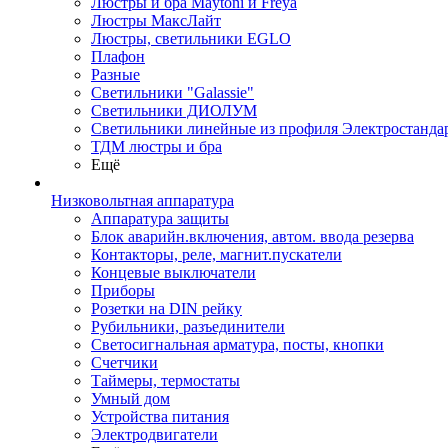
Люстры и бра Maytoni и Freya
Люстры МаксЛайт
Люстры, светильники EGLO
Плафон
Разные
Светильники "Galassie"
Светильники ДИОЛУМ
Светильники линейные из профиля Электростандар
ТДМ люстры и бра
Ещё
Низковольтная аппаратура
Аппаратура защиты
Блок аварийн.включения, автом. ввода резерва
Контакторы, реле, магнит.пускатели
Концевые выключатели
Приборы
Розетки на DIN рейку
Рубильники, разъединители
Светосигнальная арматура, посты, кнопки
Счетчики
Таймеры, термостаты
Умный дом
Устройства питания
Электродвигатели