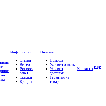
Информация
Помощь
Статьи
Помощь
пании
Видео
Условия оплаты
ти
Ещё
Вопрос-
Условия
Контакты
дники
ответ
доставки
сии
Скидки
Гарантия на
ика
Бренды
товар