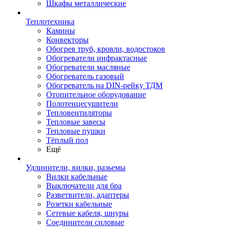
Шкафы металлические
Теплотехника
Камины
Конвекторы
Обогрев труб, кровли, водостоков
Обогреватели инфрактасные
Обогреватели масляные
Обогреватель газовый
Обогреватель на DIN-рейку ТДМ
Отопительное оборудование
Полотенцесушители
Тепловентиляторы
Тепловые завесы
Тепловые пушки
Тёплый пол
Ещё
Удлинители, вилки, разьемы
Вилки кабельные
Выключатели для бра
Разветвители, адаптеры
Розетки кабельные
Сетевые кабеля, шнуры
Соединители силовые