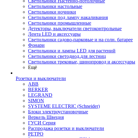
Светильники Настенно-потолочные
Светильники настольные
Светильники ночники
Светильники под лампу накаливания
Светильники промышленные
Детекторы, выключатели светоконтрольные
Лента LED и аксессуары
Светильники садово-парковые и на солн. батарее
Фонари
Светильники и лампы LED для растений
Светильники светодиод.для лестниц
Светильники трековые, шинопровод и аксессуары
Ещё
Розетки и выключатели
ABB
BERKER
LEGRAND
SIMON
SYSTEME ELECTRIC (Schneider)
Блоки электроустановочные
Веркель Швеция
ГУСИ Серия
Распродажа розетки и выключатели
РЕТРО