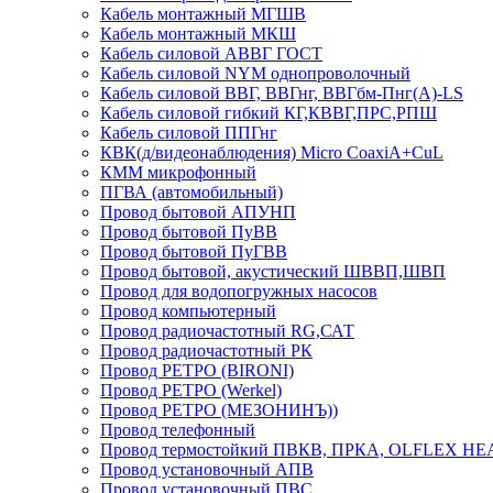
Кабель монтажный МГШВ
Кабель монтажный МКШ
Кабель силовой АВВГ ГОСТ
Кабель силовой NYM однопроволочный
Кабель силовой ВВГ, ВВГнг, ВВГбм-Пнг(А)-LS
Кабель силовой гибкий КГ,КВВГ,ПРС,РПШ
Кабель силовой ППГнг
КВК(д/видеонаблюдения) Micro CoaxiA+CuL
КММ микрофонный
ПГВА (автомобильный)
Провод бытовой АПУНП
Провод бытовой ПуВВ
Провод бытовой ПуГВВ
Провод бытовой, акустический ШВВП,ШВП
Провод для водопогружных насосов
Провод компьютерный
Провод радиочастотный RG,САТ
Провод радиочастотный РК
Провод РЕТРО (BIRONI)
Провод РЕТРО (Werkel)
Провод РЕТРО (МЕЗОНИНЪ))
Провод телефонный
Провод термостойкий ПВКВ, ПРКА, OLFLEX HE
Провод установочный АПВ
Провод установочный ПВС