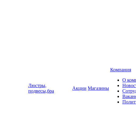
Компания
О ком
Люстры,
Новос
Акции
Магазины
подвесы,бра
Сотру
Вакан
Полит