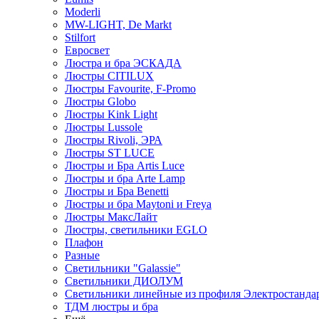
Moderli
MW-LIGHT, De Markt
Stilfort
Евросвет
Люстра и бра ЭСКАДА
Люстры CITILUX
Люстры Favourite, F-Promo
Люстры Globo
Люстры Kink Light
Люстры Lussole
Люстры Rivoli, ЭРА
Люстры ST LUCE
Люстры и Бра Artis Luce
Люстры и бра Arte Lamp
Люстры и Бра Benetti
Люстры и бра Maytoni и Freya
Люстры МаксЛайт
Люстры, светильники EGLO
Плафон
Разные
Светильники "Galassie"
Светильники ДИОЛУМ
Светильники линейные из профиля Электростандар
ТДМ люстры и бра