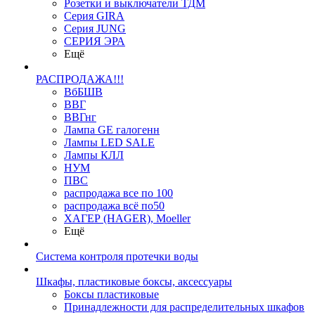
Розетки и выключатели ТДМ
Серия GIRA
Серия JUNG
СЕРИЯ ЭРА
Ещё
РАСПРОДАЖА!!!
ВбБШВ
ВВГ
ВВГнг
Лампа GE галогенн
Лампы LED SALE
Лампы КЛЛ
НУМ
ПВС
распродажа все по 100
распродажа всё по50
ХАГЕР (HAGER), Moeller
Ещё
Система контроля протечки воды
Шкафы, пластиковые боксы, аксессуары
Боксы пластиковые
Принадлежности для распределительных шкафов