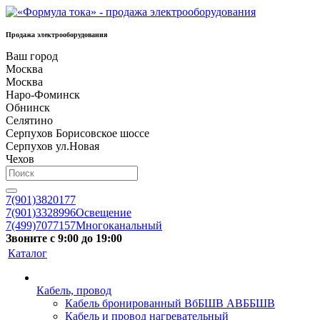
Продажа электрооборудования
Ваш город
Москва
Москва
Наро-Фоминск
Обнинск
Селятино
Серпухов Борисовское шоссе
Серпухов ул.Новая
Чехов
7(901)3820177
7(901)3328996
Освещение
7(499)7077157
Многоканальный
Звоните с 9:00 до 19:00
Каталог
Кабель, провод
Кабель бронированный ВбБШВ АВББШВ
Кабель и провод нагревательный