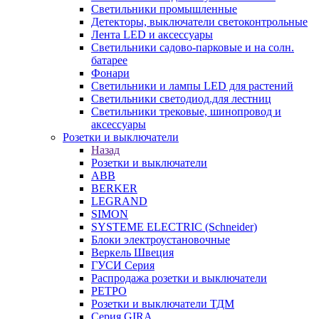
Светильники промышленные
Детекторы, выключатели светоконтрольные
Лента LED и аксессуары
Светильники садово-парковые и на солн.
батарее
Фонари
Светильники и лампы LED для растений
Светильники светодиод.для лестниц
Светильники трековые, шинопровод и
аксессуары
Розетки и выключатели
Назад
Розетки и выключатели
ABB
BERKER
LEGRAND
SIMON
SYSTEME ELECTRIC (Schneider)
Блоки электроустановочные
Веркель Швеция
ГУСИ Серия
Распродажа розетки и выключатели
РЕТРО
Розетки и выключатели ТДМ
Серия GIRA