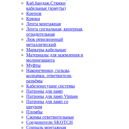
Каб.бандаж.Стяжки
кабельные (хомуты)
Крепеж
Крюки
Лента монтажная
Лента сигнальная, киперная,
оградительная
Люк ревизионный
металлический
Маркеры кабельные
Материалы для заземления и
молниезащита
Муфты
Наконечники, гильзы,
колпачки. ответвители,
разъёмы
Кабеленесущие системы
Патроны для ламп
Патроны для ламп Vintage
Патроны для ламп со
шнуром
Пломбы
Сжимы ответвительные
Соединители SKOTCH
Спираль монтажная