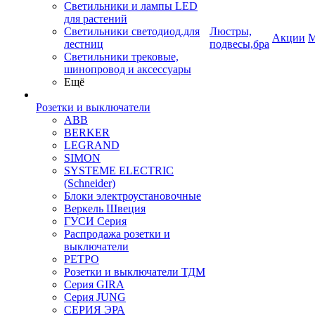
Светильники и лампы LED
для растений
Светильники светодиод.для
Люстры,
Акции
М
лестниц
подвесы,бра
Светильники трековые,
шинопровод и аксессуары
Ещё
Розетки и выключатели
ABB
BERKER
LEGRAND
SIMON
SYSTEME ELECTRIC
(Schneider)
Блоки электроустановочные
Веркель Швеция
ГУСИ Серия
Распродажа розетки и
выключатели
РЕТРО
Розетки и выключатели ТДМ
Серия GIRA
Серия JUNG
СЕРИЯ ЭРА