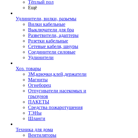
Тёплый пол
Ещё
Удлинители, вилки, разьемы
Вилки кабельные
Выключатели для бра
Разветвители, адаптеры
Розетки кабельные
Сетевые кабеля, шнуры
Соединители силовые
Удлинители
Хоз. товары
ЗМ,крючки,клей,держатели
Магниты
Огнеборец
Отпугиватели насекомых и
грызунов
ПАКЕТЫ
Средства пожаротушения
ТЭНы
Шланги
Техника для дома
Вентиляторы