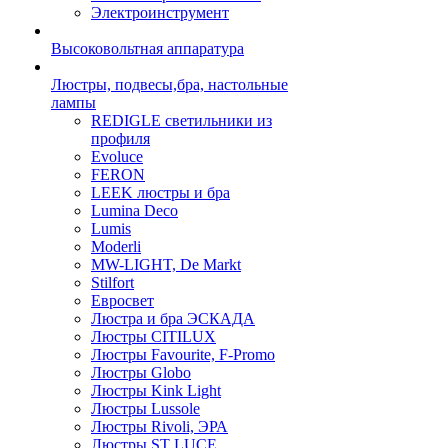
Электроинструмент
Высоковольтная аппаратура
Люстры, подвесы,бра, настольные
лампы
REDIGLE светильники из
профиля
Evoluce
FERON
LEEK люстры и бра
Lumina Deco
Lumis
Moderli
MW-LIGHT, De Markt
Stilfort
Евросвет
Люстра и бра ЭСКАДА
Люстры CITILUX
Люстры Favourite, F-Promo
Люстры Globo
Люстры Kink Light
Люстры Lussole
Люстры Rivoli, ЭРА
Люстры ST LUCE