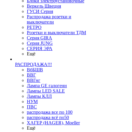
Блоки электроустановочные
Веркель Швеция
ГУСИ Серия
Распродажа розетки и
выключатели
РЕТРО
Розетки и выключатели ТДМ
Серия GIRA
Серия JUNG
СЕРИЯ ЭРА
Ещё
РАСПРОДАЖА!!!
ВбБШВ
ВВГ
ВВГнг
Лампа GE галогенн
Лампы LED SALE
Лампы КЛЛ
НУМ
ПВС
распродажа все по 100
распродажа всё по50
ХАГЕР (HAGER), Moeller
Ещё