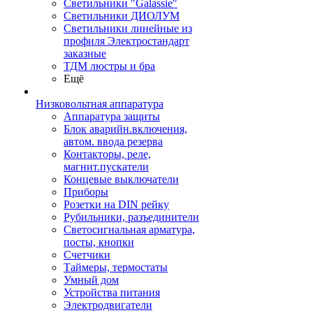
Светильники "Galassie"
Светильники ДИОЛУМ
Светильники линейные из
профиля Электростандарт
заказные
ТДМ люстры и бра
Ещё
Низковольтная аппаратура
Аппаратура защиты
Блок аварийн.включения,
автом. ввода резерва
Контакторы, реле,
магнит.пускатели
Концевые выключатели
Приборы
Розетки на DIN рейку
Рубильники, разъединители
Светосигнальная арматура,
посты, кнопки
Счетчики
Таймеры, термостаты
Умный дом
Устройства питания
Электродвигатели