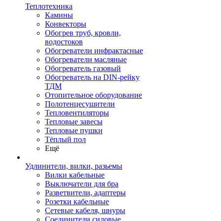
Теплотехника
Камины
Конвекторы
Обогрев труб, кровли,
водостоков
Обогреватели инфрактасные
Обогреватели масляные
Обогреватель газовый
Обогреватель на DIN-рейку
ТДМ
Отопительное оборудование
Полотенцесушители
Тепловентиляторы
Тепловые завесы
Тепловые пушки
Тёплый пол
Ещё
Удлинители, вилки, разьемы
Вилки кабельные
Выключатели для бра
Разветвители, адаптеры
Розетки кабельные
Сетевые кабеля, шнуры
Соединители силовые