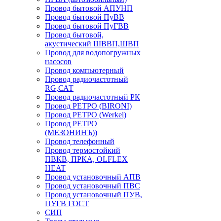
Провод бытовой АПУНП
Провод бытовой ПуВВ
Провод бытовой ПуГВВ
Провод бытовой,
акустический ШВВП,ШВП
Провод для водопогружных
насосов
Провод компьютерный
Провод радиочастотный
RG,САТ
Провод радиочастотный РК
Провод РЕТРО (BIRONI)
Провод РЕТРО (Werkel)
Провод РЕТРО
(МЕЗОНИНЪ))
Провод телефонный
Провод термостойкий
ПВКВ, ПРКА, OLFLEX
HEAT
Провод установочный АПВ
Провод установочный ПВС
Провод установочный ПУВ,
ПУГВ ГОСТ
СИП