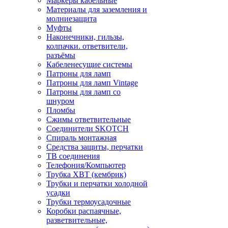
Маркеры кабельные
Материалы для заземления и
молниезащита
Муфты
Наконечники, гильзы,
колпачки. ответвители,
разъёмы
Кабеленесущие системы
Патроны для ламп
Патроны для ламп Vintage
Патроны для ламп со
шнуром
Пломбы
Сжимы ответвительные
Соединители SKOTCH
Спираль монтажная
Средства защиты, перчатки
ТВ соединения
Телефония/Компьютер
Трубка ХВТ (кембрик)
Трубки и перчатки холодной
усадки
Трубки термоусадочные
Коробки распаячные,
разветвительные,