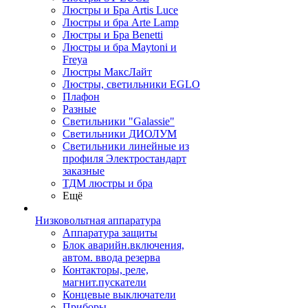
Люстры и Бра Artis Luce
Люстры и бра Arte Lamp
Люстры и Бра Benetti
Люстры и бра Maytoni и
Freya
Люстры МаксЛайт
Люстры, светильники EGLO
Плафон
Разные
Светильники "Galassie"
Светильники ДИОЛУМ
Светильники линейные из
профиля Электростандарт
заказные
ТДМ люстры и бра
Ещё
Низковольтная аппаратура
Аппаратура защиты
Блок аварийн.включения,
автом. ввода резерва
Контакторы, реле,
магнит.пускатели
Концевые выключатели
Приборы