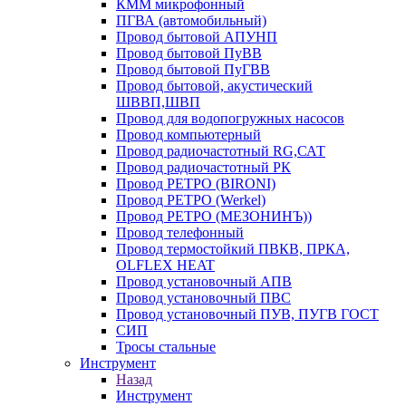
КММ микрофонный
ПГВА (автомобильный)
Провод бытовой АПУНП
Провод бытовой ПуВВ
Провод бытовой ПуГВВ
Провод бытовой, акустический
ШВВП,ШВП
Провод для водопогружных насосов
Провод компьютерный
Провод радиочастотный RG,САТ
Провод радиочастотный РК
Провод РЕТРО (BIRONI)
Провод РЕТРО (Werkel)
Провод РЕТРО (МЕЗОНИНЪ))
Провод телефонный
Провод термостойкий ПВКВ, ПРКА,
OLFLEX HEAT
Провод установочный АПВ
Провод установочный ПВС
Провод установочный ПУВ, ПУГВ ГОСТ
СИП
Тросы стальные
Инструмент
Назад
Инструмент