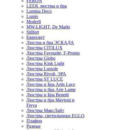
FERON
LEEK люстры и бра
Lumina Deco
Lumis
Moderli
MW-LIGHT, De Markt
Stilfort
Евросвет
Люстра и бра ЭСКАДА
Люстры CITILUX
Люстры Favourite, F-Promo
Люстры Globo
Люстры Kink Light
Люстры Lussole
Люстры Rivoli, ЭРА
Люстры ST LUCE
Люстры и Бра Artis Luce
Люстры и бра Arte Lamp
Люстры и Бра Benetti
Люстры и бра Maytoni и
Freya
Люстры МаксЛайт
Люстры, светильники EGLO
Плафон
Разные