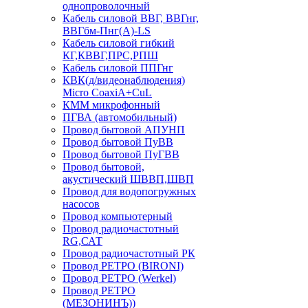
однопроволочный
Кабель силовой ВВГ, ВВГнг,
ВВГбм-Пнг(А)-LS
Кабель силовой гибкий
КГ,КВВГ,ПРС,РПШ
Кабель силовой ППГнг
КВК(д/видеонаблюдения)
Micro CoaxiA+CuL
КММ микрофонный
ПГВА (автомобильный)
Провод бытовой АПУНП
Провод бытовой ПуВВ
Провод бытовой ПуГВВ
Провод бытовой,
акустический ШВВП,ШВП
Провод для водопогружных
насосов
Провод компьютерный
Провод радиочастотный
RG,САТ
Провод радиочастотный РК
Провод РЕТРО (BIRONI)
Провод РЕТРО (Werkel)
Провод РЕТРО
(МЕЗОНИНЪ))