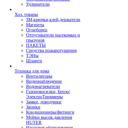
Удлинители
Хоз. товары
ЗМ,крючки,клей,держатели
Магниты
Огнеборец
Отпугиватели насекомых и
грызунов
ПАКЕТЫ
Средства пожаротушения
ТЭНы
Шланги
Техника для дома
Вентиляторы
Видеонаблюдение
Водонагреватели
Газонокосилки, Бензо/
ЭлектроТриммеры
Замки, доводчики
Звонки
Кондиционеры/фитинги
Мойки высок.давления
HUTER
Насосное оборудование