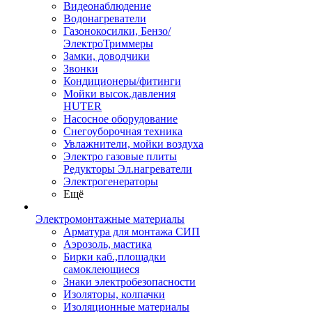
Видеонаблюдение
Водонагреватели
Газонокосилки, Бензо/
ЭлектроТриммеры
Замки, доводчики
Звонки
Кондиционеры/фитинги
Мойки высок.давления
HUTER
Насосное оборудование
Снегоуборочная техника
Увлажнители, мойки воздуха
Электро газовые плиты
Редукторы Эл.нагреватели
Электрогенераторы
Ещё
Электромонтажные материалы
Арматура для монтажа СИП
Аэрозоль, мастика
Бирки каб.,площадки
самоклеющиеся
Знаки электробезопасности
Изоляторы, колпачки
Изоляционные материалы