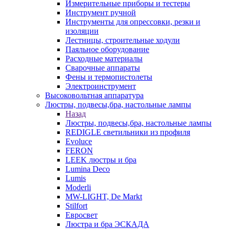
Измерительные приборы и тестеры
Инструмент ручной
Инструменты для опрессовки, резки и
изоляции
Лестницы, строительные ходули
Паяльное оборудование
Расходные материалы
Сварочные аппараты
Фены и термопистолеты
Электроинструмент
Высоковольтная аппаратура
Люстры, подвесы,бра, настольные лампы
Назад
Люстры, подвесы,бра, настольные лампы
REDIGLE светильники из профиля
Evoluce
FERON
LEEK люстры и бра
Lumina Deco
Lumis
Moderli
MW-LIGHT, De Markt
Stilfort
Евросвет
Люстра и бра ЭСКАДА