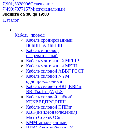
7(901)3328996
Освещение
7(499)7077157
Многоканальный
Звоните с 9:00 до 19:00
Каталог
Кабель, провод
Кабель бронированный
ВбБШВ АВББШВ
Кабель и провод
нагревательный
Кабель монтажный МГШВ
Кабель монтажный МКШ
Кабель силовой АВВГ ГОСТ
Кабель силовой NYM
однопроволочный
Кабель силовой ВВГ, ВВГнг,
ВВГбм-Пнг(А)-LS
Кабель силовой гибкий
КГ,КВВГ,ПРС,РПШ
Кабель силовой ППГнг
КВК(д/видеонаблюдения)
Micro CoaxiA+CuL
КММ микрофонный
ПГВА (автомобильный)