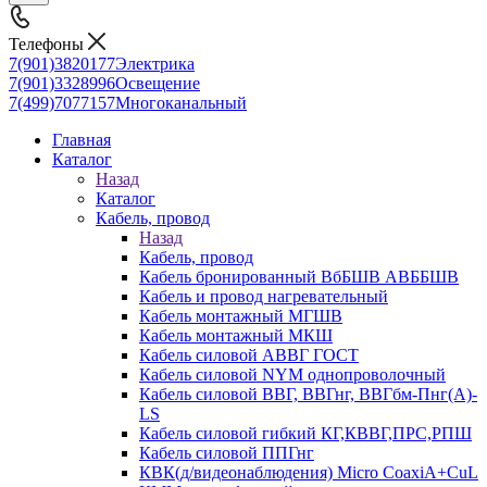
Телефоны
7(901)3820177
Электрика
7(901)3328996
Освещение
7(499)7077157
Многоканальный
Главная
Каталог
Назад
Каталог
Кабель, провод
Назад
Кабель, провод
Кабель бронированный ВбБШВ АВББШВ
Кабель и провод нагревательный
Кабель монтажный МГШВ
Кабель монтажный МКШ
Кабель силовой АВВГ ГОСТ
Кабель силовой NYM однопроволочный
Кабель силовой ВВГ, ВВГнг, ВВГбм-Пнг(А)-
LS
Кабель силовой гибкий КГ,КВВГ,ПРС,РПШ
Кабель силовой ППГнг
КВК(д/видеонаблюдения) Micro CoaxiA+CuL