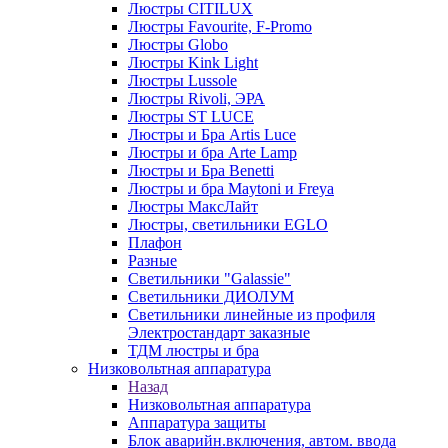
Люстры CITILUX
Люстры Favourite, F-Promo
Люстры Globo
Люстры Kink Light
Люстры Lussole
Люстры Rivoli, ЭРА
Люстры ST LUCE
Люстры и Бра Artis Luce
Люстры и бра Arte Lamp
Люстры и Бра Benetti
Люстры и бра Maytoni и Freya
Люстры МаксЛайт
Люстры, светильники EGLO
Плафон
Разные
Светильники "Galassie"
Светильники ДИОЛУМ
Светильники линейные из профиля
Электростандарт заказные
ТДМ люстры и бра
Низковольтная аппаратура
Назад
Низковольтная аппаратура
Аппаратура защиты
Блок аварийн.включения, автом. ввода