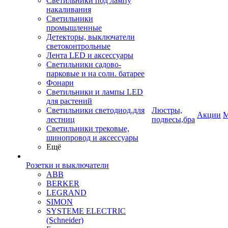
Светильники под лампу
накаливания
Светильники
промышленные
Детекторы, выключатели
светоконтрольные
Лента LED и аксессуары
Светильники садово-
парковые и на солн. батарее
Фонари
Светильники и лампы LED
для растений
Светильники светодиод.для
Люстры,
Акции
М
лестниц
подвесы,бра
Светильники трековые,
шинопровод и аксессуары
Ещё
Розетки и выключатели
ABB
BERKER
LEGRAND
SIMON
SYSTEME ELECTRIC
(Schneider)