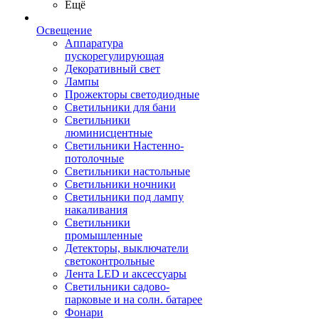
Ещё
Освещение
Аппаратура
пускорегулирующая
Декоративный свет
Лампы
Прожекторы светодиодные
Светильники для бани
Светильники
люминисцентные
Светильники Настенно-
потолочные
Светильники настольные
Светильники ночники
Светильники под лампу
накаливания
Светильники
промышленные
Детекторы, выключатели
светоконтрольные
Лента LED и аксессуары
Светильники садово-
парковые и на солн. батарее
Фонари