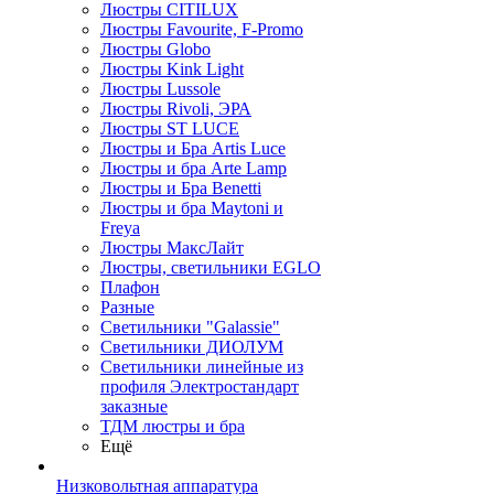
Люстры CITILUX
Люстры Favourite, F-Promo
Люстры Globo
Люстры Kink Light
Люстры Lussole
Люстры Rivoli, ЭРА
Люстры ST LUCE
Люстры и Бра Artis Luce
Люстры и бра Arte Lamp
Люстры и Бра Benetti
Люстры и бра Maytoni и
Freya
Люстры МаксЛайт
Люстры, светильники EGLO
Плафон
Разные
Светильники "Galassie"
Светильники ДИОЛУМ
Светильники линейные из
профиля Электростандарт
заказные
ТДМ люстры и бра
Ещё
Низковольтная аппаратура