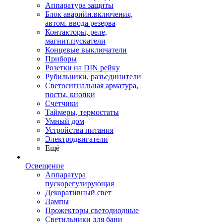
Аппаратура защиты
Блок аварийн.включения,
автом. ввода резерва
Контакторы, реле,
магнит.пускатели
Концевые выключатели
Приборы
Розетки на DIN рейку
Рубильники, разъединители
Светосигнальная арматура,
посты, кнопки
Счетчики
Таймеры, термостаты
Умный дом
Устройства питания
Электродвигатели
Ещё
Освещение
Аппаратура
пускорегулирующая
Декоративный свет
Лампы
Прожекторы светодиодные
Светильники для бани