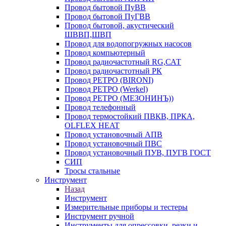
Провод бытовой ПуВВ
Провод бытовой ПуГВВ
Провод бытовой, акустический
ШВВП,ШВП
Провод для водопогружных насосов
Провод компьютерный
Провод радиочастотный RG,САТ
Провод радиочастотный РК
Провод РЕТРО (BIRONI)
Провод РЕТРО (Werkel)
Провод РЕТРО (МЕЗОНИНЪ))
Провод телефонный
Провод термостойкий ПВКВ, ПРКА,
OLFLEX HEAT
Провод установочный АПВ
Провод установочный ПВС
Провод установочный ПУВ, ПУГВ ГОСТ
СИП
Тросы стальные
Инструмент
Назад
Инструмент
Измерительные приборы и тестеры
Инструмент ручной
Инструменты для опрессовки, резки и