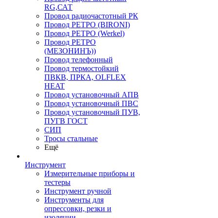
RG,САТ
Провод радиочастотный РК
Провод РЕТРО (BIRONI)
Провод РЕТРО (Werkel)
Провод РЕТРО
(МЕЗОНИНЪ))
Провод телефонный
Провод термостойкий
ПВКВ, ПРКА, OLFLEX
HEAT
Провод установочный АПВ
Провод установочный ПВС
Провод установочный ПУВ,
ПУГВ ГОСТ
СИП
Тросы стальные
Ещё
Инструмент
Измерительные приборы и
тестеры
Инструмент ручной
Инструменты для
опрессовки, резки и
изоляции