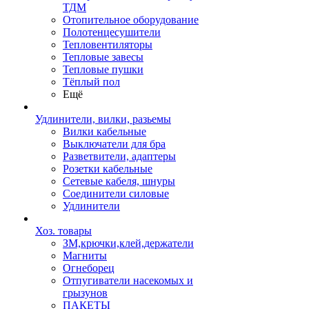
ТДМ
Отопительное оборудование
Полотенцесушители
Тепловентиляторы
Тепловые завесы
Тепловые пушки
Тёплый пол
Ещё
Удлинители, вилки, разьемы
Вилки кабельные
Выключатели для бра
Разветвители, адаптеры
Розетки кабельные
Сетевые кабеля, шнуры
Соединители силовые
Удлинители
Хоз. товары
ЗМ,крючки,клей,держатели
Магниты
Огнеборец
Отпугиватели насекомых и
грызунов
ПАКЕТЫ