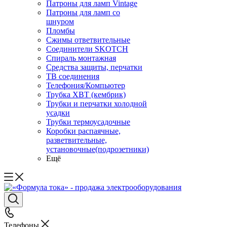
Патроны для ламп Vintage
Патроны для ламп со
шнуром
Пломбы
Сжимы ответвительные
Соединители SKOTCH
Спираль монтажная
Средства защиты, перчатки
ТВ соединения
Телефония/Компьютер
Трубка ХВТ (кембрик)
Трубки и перчатки холодной
усадки
Трубки термоусадочные
Коробки распаячные,
разветвительные,
установочные(подрозетники)
Ещё
Телефоны