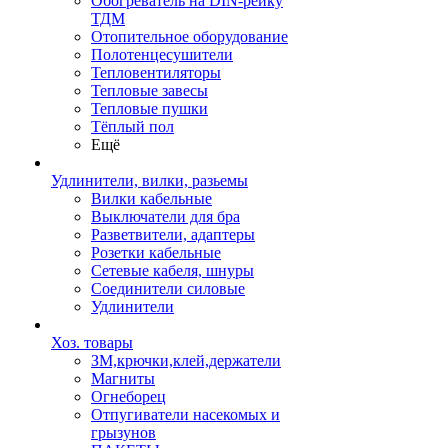
Обогреватель на DIN-рейку
ТДМ
Отопительное оборудование
Полотенцесушители
Тепловентиляторы
Тепловые завесы
Тепловые пушки
Тёплый пол
Ещё
Удлинители, вилки, разьемы
Вилки кабельные
Выключатели для бра
Разветвители, адаптеры
Розетки кабельные
Сетевые кабеля, шнуры
Соединители силовые
Удлинители
Хоз. товары
ЗМ,крючки,клей,держатели
Магниты
Огнеборец
Отпугиватели насекомых и
грызунов