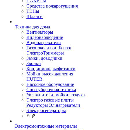
ПАКЕТЫ
Средства пожаротушения
ТЭНы
Шланги
Техника для дома
Вентиляторы
Видеонаблюдение
Водонагреватели
Газонокосилки, Бензо/
ЭлектроТриммеры
Замки, доводчики
Звонки
Кондиционеры/фитинги
Мойки высок.давления
HUTER
Насосное оборудование
Снегоуборочная техника
Увлажнители, мойки воздуха
Электро газовые плиты
Редукторы Эл.нагреватели
Электрогенераторы
Ещё
Электромонтажные материалы