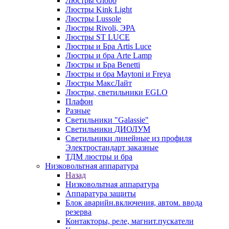
Люстры Globo
Люстры Kink Light
Люстры Lussole
Люстры Rivoli, ЭРА
Люстры ST LUCE
Люстры и Бра Artis Luce
Люстры и бра Arte Lamp
Люстры и Бра Benetti
Люстры и бра Maytoni и Freya
Люстры МаксЛайт
Люстры, светильники EGLO
Плафон
Разные
Светильники "Galassie"
Светильники ДИОЛУМ
Светильники линейные из профиля
Электростандарт заказные
ТДМ люстры и бра
Низковольтная аппаратура
Назад
Низковольтная аппаратура
Аппаратура защиты
Блок аварийн.включения, автом. ввода
резерва
Контакторы, реле, магнит.пускатели