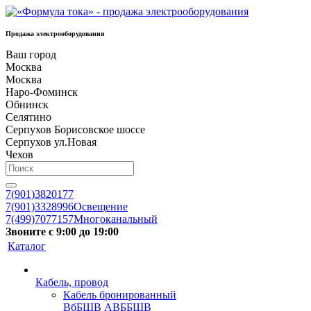
Продажа электрооборудования
Ваш город
Москва
Москва
Наро-Фоминск
Обнинск
Селятино
Серпухов Борисовское шоссе
Серпухов ул.Новая
Чехов
7(901)3820177
7(901)3328996
Освещение
7(499)7077157
Многоканальный
Звоните с 9:00 до 19:00
Каталог
Кабель, провод
Кабель бронированный
ВбБШВ АВББШВ