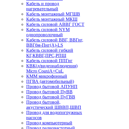
Кабель и провод
нагревательный
Кабель монтажный МГШВ
Кабель монтажный МКШ
Кабель силовой АВВГ ГОСТ
Кабель силовой NYM
однопроволочный
Кабель силовой ВВГ, ВВГнг,
ВВГбм-Пнг(А)-LS
Кабель силовой гибкий
КГ,КВВГ,ПРС,РПШ
Кабель силовой ППГнг
КВК(д/видеонаблюдения)
Micro CoaxiA+CuL
КММ микрофонный
ПГВА (автомобильный)
Провод бытовой АПУНП
Провод бытовой ПуВВ
Провод бытовой ПуГВВ
Провод бытовой,
акустический ШВВП,ШВП
Провод для водопогружных
насосов
Провод компьютерный
Провод радиочастотный