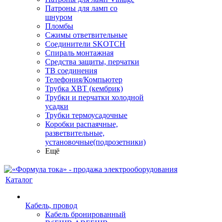
Патроны для ламп со
шнуром
Пломбы
Сжимы ответвительные
Соединители SKOTCH
Спираль монтажная
Средства защиты, перчатки
ТВ соединения
Телефония/Компьютер
Трубка ХВТ (кембрик)
Трубки и перчатки холодной
усадки
Трубки термоусадочные
Коробки распаячные,
разветвительные,
установочные(подрозетники)
Ещё
Каталог
Кабель, провод
Кабель бронированный