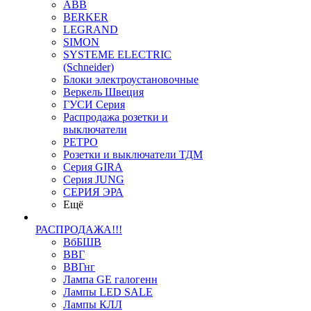
ABB
BERKER
LEGRAND
SIMON
SYSTEME ELECTRIC
(Schneider)
Блоки электроустановочные
Веркель Швеция
ГУСИ Серия
Распродажа розетки и
выключатели
РЕТРО
Розетки и выключатели ТДМ
Серия GIRA
Серия JUNG
СЕРИЯ ЭРА
Ещё
РАСПРОДАЖА!!!
ВбБШВ
ВВГ
ВВГнг
Лампа GE галогенн
Лампы LED SALE
Лампы КЛЛ