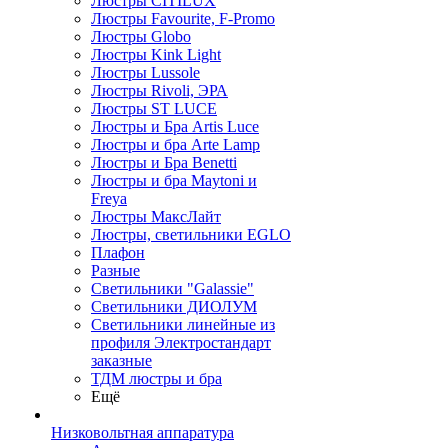
Люстры CITILUX
Люстры Favourite, F-Promo
Люстры Globo
Люстры Kink Light
Люстры Lussole
Люстры Rivoli, ЭРА
Люстры ST LUCE
Люстры и Бра Artis Luce
Люстры и бра Arte Lamp
Люстры и Бра Benetti
Люстры и бра Maytoni и
Freya
Люстры МаксЛайт
Люстры, светильники EGLO
Плафон
Разные
Светильники "Galassie"
Светильники ДИОЛУМ
Светильники линейные из
профиля Электростандарт
заказные
ТДМ люстры и бра
Ещё
Низковольтная аппаратура