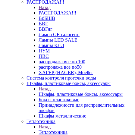
РАСПРОДАЖА!!!
Назад
РАСПРОДАЖА!!!
ВбБШВ
ВВГ
ВВГнг
Лампа GE галогенн
Лампы LED SALE
Лампы КЛЛ
НУМ
ПВС
распродажа все по 100
распродажа всё по50
ХАГЕР (HAGER), Moeller
Система контроля протечки воды
Шкафы, пластиковые боксы, аксессуары
Назад
Шкафы, пластиковые боксы, аксессуары
Боксы пластиковые
Принадлежности для распределительных
шкафов
Шкафы металлические
Теплотехника
Назад
Теплотехника