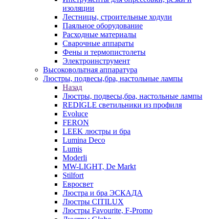
изоляции
Лестницы, строительные ходули
Паяльное оборудование
Расходные материалы
Сварочные аппараты
Фены и термопистолеты
Электроинструмент
Высоковольтная аппаратура
Люстры, подвесы,бра, настольные лампы
Назад
Люстры, подвесы,бра, настольные лампы
REDIGLE светильники из профиля
Evoluce
FERON
LEEK люстры и бра
Lumina Deco
Lumis
Moderli
MW-LIGHT, De Markt
Stilfort
Евросвет
Люстра и бра ЭСКАДА
Люстры CITILUX
Люстры Favourite, F-Promo