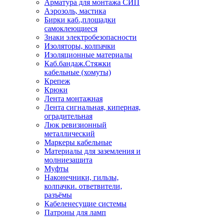
Арматура для монтажа СИП
Аэрозоль, мастика
Бирки каб.,площадки
самоклеющиеся
Знаки электробезопасности
Изоляторы, колпачки
Изоляционные материалы
Каб.бандаж.Стяжки
кабельные (хомуты)
Крепеж
Крюки
Лента монтажная
Лента сигнальная, киперная,
оградительная
Люк ревизионный
металлический
Маркеры кабельные
Материалы для заземления и
молниезащита
Муфты
Наконечники, гильзы,
колпачки. ответвители,
разъёмы
Кабеленесущие системы
Патроны для ламп