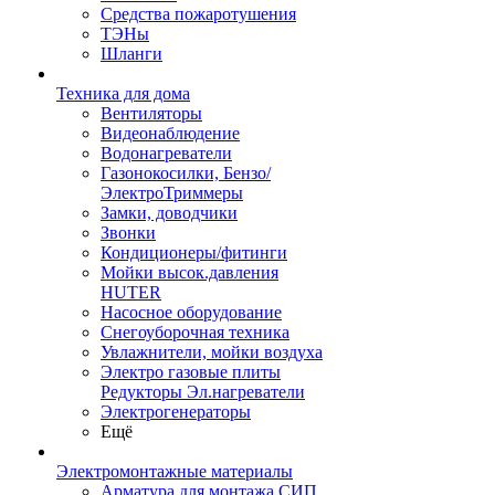
Средства пожаротушения
ТЭНы
Шланги
Техника для дома
Вентиляторы
Видеонаблюдение
Водонагреватели
Газонокосилки, Бензо/
ЭлектроТриммеры
Замки, доводчики
Звонки
Кондиционеры/фитинги
Мойки высок.давления
HUTER
Насосное оборудование
Снегоуборочная техника
Увлажнители, мойки воздуха
Электро газовые плиты
Редукторы Эл.нагреватели
Электрогенераторы
Ещё
Электромонтажные материалы
Арматура для монтажа СИП