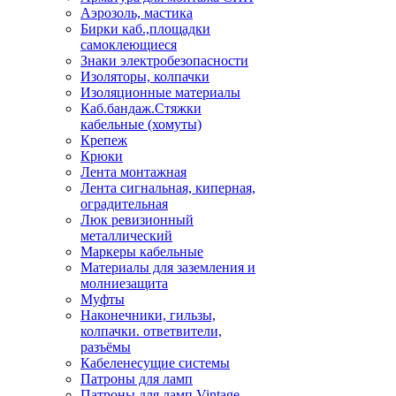
Аэрозоль, мастика
Бирки каб.,площадки
самоклеющиеся
Знаки электробезопасности
Изоляторы, колпачки
Изоляционные материалы
Каб.бандаж.Стяжки
кабельные (хомуты)
Крепеж
Крюки
Лента монтажная
Лента сигнальная, киперная,
оградительная
Люк ревизионный
металлический
Маркеры кабельные
Материалы для заземления и
молниезащита
Муфты
Наконечники, гильзы,
колпачки. ответвители,
разъёмы
Кабеленесущие системы
Патроны для ламп
Патроны для ламп Vintage