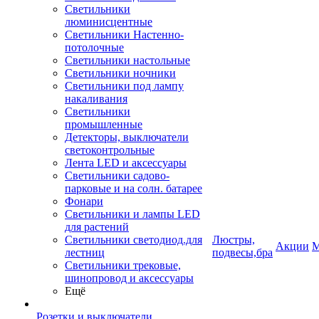
Светильники
люминисцентные
Светильники Настенно-
потолочные
Светильники настольные
Светильники ночники
Светильники под лампу
накаливания
Светильники
промышленные
Детекторы, выключатели
светоконтрольные
Лента LED и аксессуары
Светильники садово-
парковые и на солн. батарее
Фонари
Светильники и лампы LED
для растений
Светильники светодиод.для
Люстры,
Акции
М
лестниц
подвесы,бра
Светильники трековые,
шинопровод и аксессуары
Ещё
Розетки и выключатели