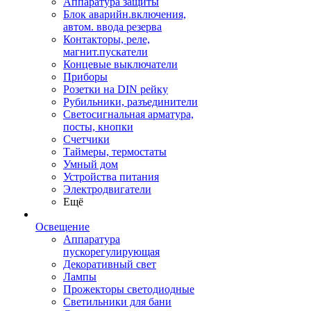
Аппаратура защиты
Блок аварийн.включения,
автом. ввода резерва
Контакторы, реле,
магнит.пускатели
Концевые выключатели
Приборы
Розетки на DIN рейку
Рубильники, разъединители
Светосигнальная арматура,
посты, кнопки
Счетчики
Таймеры, термостаты
Умный дом
Устройства питания
Электродвигатели
Ещё
Освещение
Аппаратура
пускорегулирующая
Декоративный свет
Лампы
Прожекторы светодиодные
Светильники для бани