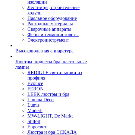
изоляции
Лестницы, строительные
ходули
Паяльное оборудование
Расходные материалы
Сварочные аппараты
Фены и термопистолеты
Электроинструмент
Высоковольтная аппаратура
Люстры, подвесы,бра, настольные
лампы
REDIGLE светильники из
профиля
Evoluce
FERON
LEEK люстры и бра
Lumina Deco
Lumis
Moderli
MW-LIGHT, De Markt
Stilfort
Евросвет
Люстра и бра ЭСКАДА