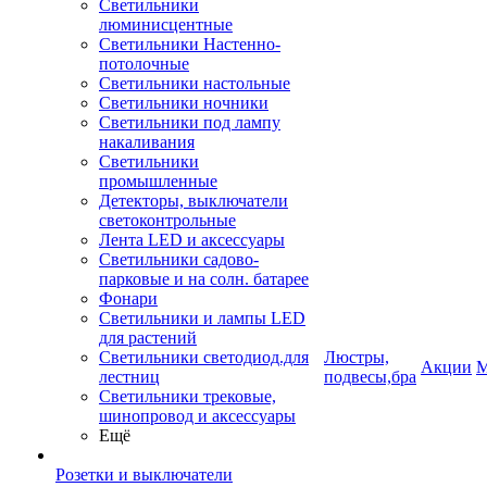
Светильники
люминисцентные
Светильники Настенно-
потолочные
Светильники настольные
Светильники ночники
Светильники под лампу
накаливания
Светильники
промышленные
Детекторы, выключатели
светоконтрольные
Лента LED и аксессуары
Светильники садово-
парковые и на солн. батарее
Фонари
Светильники и лампы LED
для растений
Светильники светодиод.для
Люстры,
Акции
М
лестниц
подвесы,бра
Светильники трековые,
шинопровод и аксессуары
Ещё
Розетки и выключатели