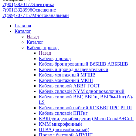
7(901)3820177
Электрика
7(901)3328996
Освещение
7(499)7077157
Многоканальный
Главная
Каталог
Назад
Каталог
Кабель, провод
Назад
Кабель, провод
Кабель бронированный ВбБШВ АВББШВ
Кабель и провод нагревательный
Кабель монтажный МГШВ
Кабель монтажный МКШ
Кабель силовой АВВГ ГОСТ
Кабель силовой NYM однопроволочный
Кабель силовой ВВГ, ВВГнг, ВВГбм-Пнг(А)-
LS
Кабель силовой гибкий КГ,КВВГ,ПРС,РПШ
Кабель силовой ППГнг
КВК(д/видеонаблюдения) Micro CoaxiA+CuL
КММ микрофонный
ПГВА (автомобильный)
Провод бытовой АПУНП