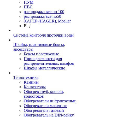
НУМ
ПВС
распродажа все по 100
распродажа всё по50
ХАГЕР (HAGER), Moeller
Ещё
Система контроля протечки воды
Шкафы, пластиковые боксы,
аксессуары
Боксы пластиковые
Принадлежности для
распределительных шкафов
Шкафы металлические
Теплотехника
Камины
Конвекторы
Обогрев труб, кровли,
водостоков
Обогреватели инфрактасные
Обогреватели масляные
Обогреватель газовый
Обогреватель на DIN-рейку