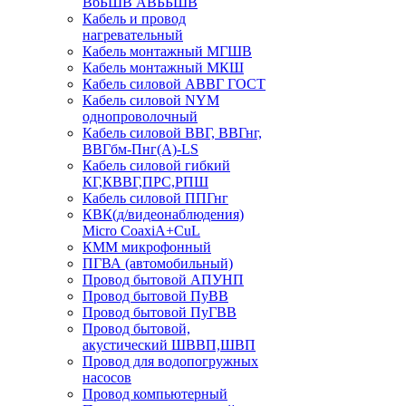
ВбБШВ АВББШВ
Кабель и провод
нагревательный
Кабель монтажный МГШВ
Кабель монтажный МКШ
Кабель силовой АВВГ ГОСТ
Кабель силовой NYM
однопроволочный
Кабель силовой ВВГ, ВВГнг,
ВВГбм-Пнг(А)-LS
Кабель силовой гибкий
КГ,КВВГ,ПРС,РПШ
Кабель силовой ППГнг
КВК(д/видеонаблюдения)
Micro CoaxiA+CuL
КММ микрофонный
ПГВА (автомобильный)
Провод бытовой АПУНП
Провод бытовой ПуВВ
Провод бытовой ПуГВВ
Провод бытовой,
акустический ШВВП,ШВП
Провод для водопогружных
насосов
Провод компьютерный