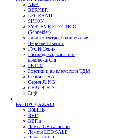
ABB
BERKER
LEGRAND
SIMON
SYSTEME ELECTRIC
(Schneider)
Блоки электроустановочные
Веркель Швеция
ГУСИ Серия
Распродажа розетки и
выключатели
РЕТРО
Розетки и выключатели ТДМ
Серия GIRA
Серия JUNG
СЕРИЯ ЭРА
Ещё
РАСПРОДАЖА!!!
ВбБШВ
ВВГ
ВВГнг
Лампа GE галогенн
Лампы LED SALE
Лампы КЛЛ