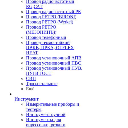
Провод радиочастотный
RG,САТ
Провод радиочастотный РК
Провод РЕТРО (BIRONI)
Провод РЕТРО (Werkel)
Провод РЕТРО
(МЕЗОНИНЪ))
Провод телефонный
Провод термостойкий
ПВКВ, ПРКА, OLFLEX
HEAT
Провод установочный АПВ
Провод установочный ПВС
Провод установочный ПУВ,
ПУГВ ГОСТ
СИП
Тросы стальные
Ещё
Инструмент
Измерительные приборы и
тестеры
Инструмент ручной
Инструменты для
опрессовки, резки и