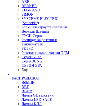
ABB
BERKER
LEGRAND
SIMON
SYSTEME ELECTRIC
(Schneider)
Блоки электроустановочные
Веркель Швеция
ГУСИ Серия
Распродажа розетки и
выключатели
РЕТРО
Розетки и выключатели ТДМ
Серия GIRA
Серия JUNG
СЕРИЯ ЭРА
Ещё
РАСПРОДАЖА!!!
ВбБШВ
ВВГ
ВВГнг
Лампа GE галогенн
Лампы LED SALE
Лампы КЛЛ