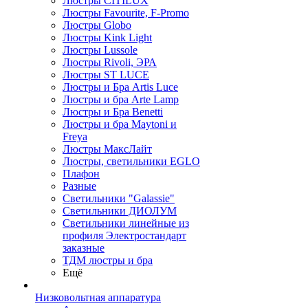
Люстры CITILUX
Люстры Favourite, F-Promo
Люстры Globo
Люстры Kink Light
Люстры Lussole
Люстры Rivoli, ЭРА
Люстры ST LUCE
Люстры и Бра Artis Luce
Люстры и бра Arte Lamp
Люстры и Бра Benetti
Люстры и бра Maytoni и
Freya
Люстры МаксЛайт
Люстры, светильники EGLO
Плафон
Разные
Светильники "Galassie"
Светильники ДИОЛУМ
Светильники линейные из
профиля Электростандарт
заказные
ТДМ люстры и бра
Ещё
Низковольтная аппаратура