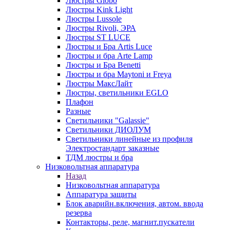
Люстры Globo
Люстры Kink Light
Люстры Lussole
Люстры Rivoli, ЭРА
Люстры ST LUCE
Люстры и Бра Artis Luce
Люстры и бра Arte Lamp
Люстры и Бра Benetti
Люстры и бра Maytoni и Freya
Люстры МаксЛайт
Люстры, светильники EGLO
Плафон
Разные
Светильники "Galassie"
Светильники ДИОЛУМ
Светильники линейные из профиля
Электростандарт заказные
ТДМ люстры и бра
Низковольтная аппаратура
Назад
Низковольтная аппаратура
Аппаратура защиты
Блок аварийн.включения, автом. ввода
резерва
Контакторы, реле, магнит.пускатели