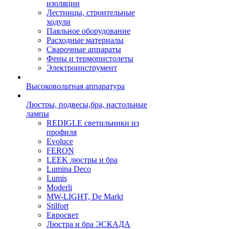
изоляции
Лестницы, строительные
ходули
Паяльное оборудование
Расходные материалы
Сварочные аппараты
Фены и термопистолеты
Электроинструмент
Высоковольтная аппаратура
Люстры, подвесы,бра, настольные
лампы
REDIGLE светильники из
профиля
Evoluce
FERON
LEEK люстры и бра
Lumina Deco
Lumis
Moderli
MW-LIGHT, De Markt
Stilfort
Евросвет
Люстра и бра ЭСКАДА