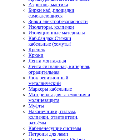
Аэрозоль, мастика
Бирки каб.,площадки
самоклеющиеся
Знаки электробезопасности
Изоляторы, колпачки
Изоляционные материалы
Каб.бандаж.Стяжки
кабельные (хомуты)
Крепеж
Крюки
Лента монтажная
Лента сигнальная, киперная,
оградительная
Люк ревизионный
металлический
Маркеры кабельные
Материалы для заземления и
молниезащита
Муфты
Наконечники, гильзы,
колпачки. ответвители,
разъёмы
Кабеленесущие системы
Патроны для ламп
Патроны для ламп Vintage