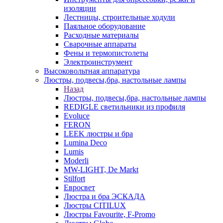
изоляции
Лестницы, строительные ходули
Паяльное оборудование
Расходные материалы
Сварочные аппараты
Фены и термопистолеты
Электроинструмент
Высоковольтная аппаратура
Люстры, подвесы,бра, настольные лампы
Назад
Люстры, подвесы,бра, настольные лампы
REDIGLE светильники из профиля
Evoluce
FERON
LEEK люстры и бра
Lumina Deco
Lumis
Moderli
MW-LIGHT, De Markt
Stilfort
Евросвет
Люстра и бра ЭСКАДА
Люстры CITILUX
Люстры Favourite, F-Promo