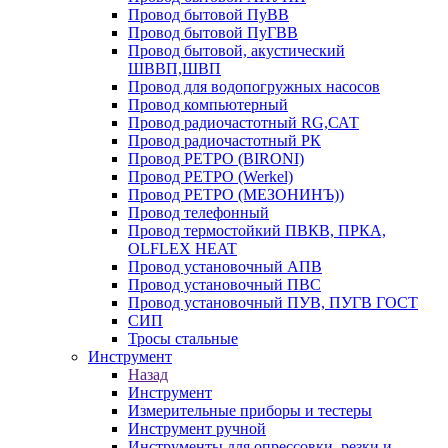
Провод бытовой ПуВВ
Провод бытовой ПуГВВ
Провод бытовой, акустический
ШВВП,ШВП
Провод для водопогружных насосов
Провод компьютерный
Провод радиочастотный RG,САТ
Провод радиочастотный РК
Провод РЕТРО (BIRONI)
Провод РЕТРО (Werkel)
Провод РЕТРО (МЕЗОНИНЪ))
Провод телефонный
Провод термостойкий ПВКВ, ПРКА,
OLFLEX HEAT
Провод установочный АПВ
Провод установочный ПВС
Провод установочный ПУВ, ПУГВ ГОСТ
СИП
Тросы стальные
Инструмент
Назад
Инструмент
Измерительные приборы и тестеры
Инструмент ручной
Инструменты для опрессовки, резки и