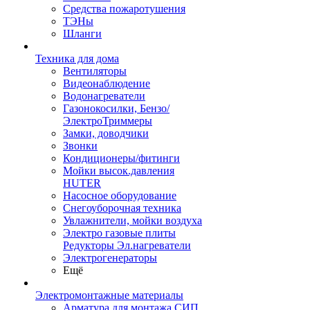
Средства пожаротушения
ТЭНы
Шланги
Техника для дома
Вентиляторы
Видеонаблюдение
Водонагреватели
Газонокосилки, Бензо/
ЭлектроТриммеры
Замки, доводчики
Звонки
Кондиционеры/фитинги
Мойки высок.давления
HUTER
Насосное оборудование
Снегоуборочная техника
Увлажнители, мойки воздуха
Электро газовые плиты
Редукторы Эл.нагреватели
Электрогенераторы
Ещё
Электромонтажные материалы
Арматура для монтажа СИП