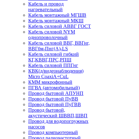
Кабель и провод
нагревательный
Кабель монтажный МГШВ
Кабель монтажный МКШ
Кабель силовой АВВГ ГОСТ
Кабель силовой NYM
однопроволочный
Кабель силовой ВВГ, ВВГнг,
ВВГбм-Пнг(А)-LS
Кабель силовой гибкий
КГ,КВВГ,ПРС,РПШ
Кабель силовой ППГнг
КВК(д/видеонаблюдения)
Micro CoaxiA+CuL
КММ микрофонный
ПГВА (автомобильный)
Провод бытовой АПУНП
Провод бытовой ПуВВ
Провод бытовой ПуГВВ
Провод бытовой,
акустический ШВВП,ШВП
Провод для водопогружных
насосов
Провод компьютерный
Провод радиочастотный