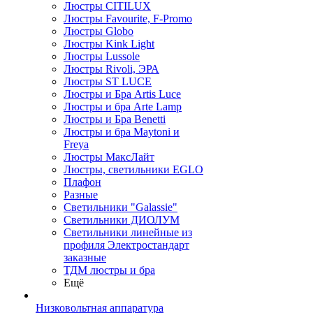
Люстры CITILUX
Люстры Favourite, F-Promo
Люстры Globo
Люстры Kink Light
Люстры Lussole
Люстры Rivoli, ЭРА
Люстры ST LUCE
Люстры и Бра Artis Luce
Люстры и бра Arte Lamp
Люстры и Бра Benetti
Люстры и бра Maytoni и
Freya
Люстры МаксЛайт
Люстры, светильники EGLO
Плафон
Разные
Светильники "Galassie"
Светильники ДИОЛУМ
Светильники линейные из
профиля Электростандарт
заказные
ТДМ люстры и бра
Ещё
Низковольтная аппаратура