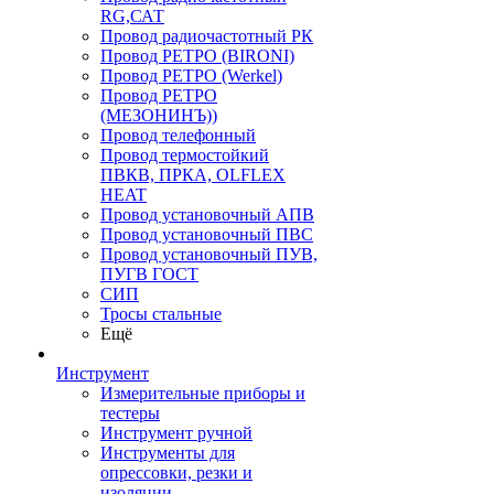
RG,САТ
Провод радиочастотный РК
Провод РЕТРО (BIRONI)
Провод РЕТРО (Werkel)
Провод РЕТРО
(МЕЗОНИНЪ))
Провод телефонный
Провод термостойкий
ПВКВ, ПРКА, OLFLEX
HEAT
Провод установочный АПВ
Провод установочный ПВС
Провод установочный ПУВ,
ПУГВ ГОСТ
СИП
Тросы стальные
Ещё
Инструмент
Измерительные приборы и
тестеры
Инструмент ручной
Инструменты для
опрессовки, резки и
изоляции