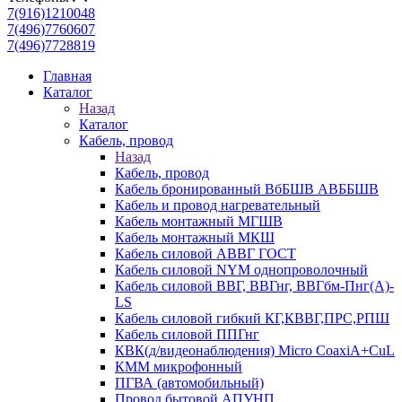
7(916)1210048
7(496)7760607
7(496)7728819
Главная
Каталог
Назад
Каталог
Кабель, провод
Назад
Кабель, провод
Кабель бронированный ВбБШВ АВББШВ
Кабель и провод нагревательный
Кабель монтажный МГШВ
Кабель монтажный МКШ
Кабель силовой АВВГ ГОСТ
Кабель силовой NYM однопроволочный
Кабель силовой ВВГ, ВВГнг, ВВГбм-Пнг(А)-
LS
Кабель силовой гибкий КГ,КВВГ,ПРС,РПШ
Кабель силовой ППГнг
КВК(д/видеонаблюдения) Micro CoaxiA+CuL
КММ микрофонный
ПГВА (автомобильный)
Провод бытовой АПУНП