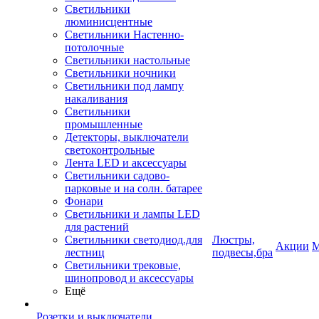
Светильники
люминисцентные
Светильники Настенно-
потолочные
Светильники настольные
Светильники ночники
Светильники под лампу
накаливания
Светильники
промышленные
Детекторы, выключатели
светоконтрольные
Лента LED и аксессуары
Светильники садово-
парковые и на солн. батарее
Фонари
Светильники и лампы LED
для растений
Светильники светодиод.для
Люстры,
Акции
М
лестниц
подвесы,бра
Светильники трековые,
шинопровод и аксессуары
Ещё
Розетки и выключатели