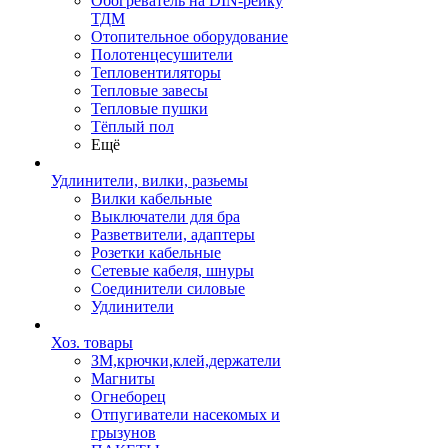
Обогреватель на DIN-рейку
ТДМ
Отопительное оборудование
Полотенцесушители
Тепловентиляторы
Тепловые завесы
Тепловые пушки
Тёплый пол
Ещё
Удлинители, вилки, разьемы
Вилки кабельные
Выключатели для бра
Разветвители, адаптеры
Розетки кабельные
Сетевые кабеля, шнуры
Соединители силовые
Удлинители
Хоз. товары
ЗМ,крючки,клей,держатели
Магниты
Огнеборец
Отпугиватели насекомых и
грызунов