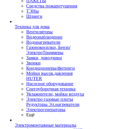
ПАКЕТЫ
Средства пожаротушения
ТЭНы
Шланги
Техника для дома
Вентиляторы
Видеонаблюдение
Водонагреватели
Газонокосилки, Бензо/
ЭлектроТриммеры
Замки, доводчики
Звонки
Кондиционеры/фитинги
Мойки высок.давления
HUTER
Насосное оборудование
Снегоуборочная техника
Увлажнители, мойки воздуха
Электро газовые плиты
Редукторы Эл.нагреватели
Электрогенераторы
Ещё
Электромонтажные материалы