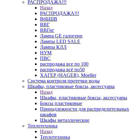
РАСПРОДАЖА!!!
Назад
РАСПРОДАЖА!!!
ВбБШВ
ВВГ
ВВГнг
Лампа GE галогенн
Лампы LED SALE
Лампы КЛЛ
НУМ
ПВС
распродажа все по 100
распродажа всё по50
ХАГЕР (HAGER), Moeller
Система контроля протечки воды
Шкафы, пластиковые боксы, аксессуары
Назад
Шкафы, пластиковые боксы, аксессуары
Боксы пластиковые
Принадлежности для распределительных
шкафов
Шкафы металлические
Теплотехника
Назад
Теплотехника