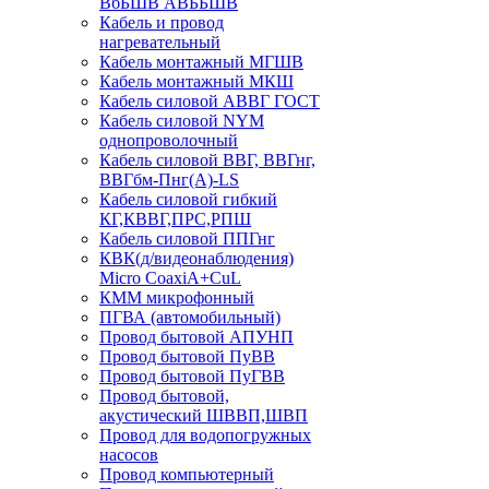
ВбБШВ АВББШВ
Кабель и провод
нагревательный
Кабель монтажный МГШВ
Кабель монтажный МКШ
Кабель силовой АВВГ ГОСТ
Кабель силовой NYM
однопроволочный
Кабель силовой ВВГ, ВВГнг,
ВВГбм-Пнг(А)-LS
Кабель силовой гибкий
КГ,КВВГ,ПРС,РПШ
Кабель силовой ППГнг
КВК(д/видеонаблюдения)
Micro CoaxiA+CuL
КММ микрофонный
ПГВА (автомобильный)
Провод бытовой АПУНП
Провод бытовой ПуВВ
Провод бытовой ПуГВВ
Провод бытовой,
акустический ШВВП,ШВП
Провод для водопогружных
насосов
Провод компьютерный