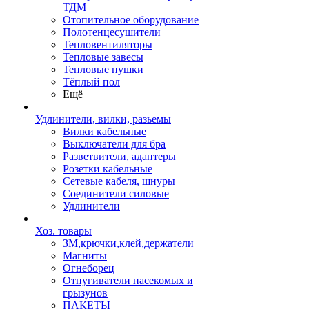
ТДМ
Отопительное оборудование
Полотенцесушители
Тепловентиляторы
Тепловые завесы
Тепловые пушки
Тёплый пол
Ещё
Удлинители, вилки, разьемы
Вилки кабельные
Выключатели для бра
Разветвители, адаптеры
Розетки кабельные
Сетевые кабеля, шнуры
Соединители силовые
Удлинители
Хоз. товары
ЗМ,крючки,клей,держатели
Магниты
Огнеборец
Отпугиватели насекомых и
грызунов
ПАКЕТЫ