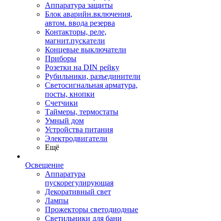
Аппаратура защиты
Блок аварийн.включения,
автом. ввода резерва
Контакторы, реле,
магнит.пускатели
Концевые выключатели
Приборы
Розетки на DIN рейку
Рубильники, разъединители
Светосигнальная арматура,
посты, кнопки
Счетчики
Таймеры, термостаты
Умный дом
Устройства питания
Электродвигатели
Ещё
Освещение
Аппаратура
пускорегулирующая
Декоративный свет
Лампы
Прожекторы светодиодные
Светильники для бани