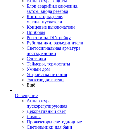
Аппаратура защиты
Блок аварийн.включения,
автом. ввода резерва
Контакторы, реле,
магнит.пускатели
Концевые выключатели
Приборы
Розетки на DIN рейку
Рубильники, разъединители
Светосигнальная арматура,
посты, кнопки
Счетчики
Таймеры, термостаты
Умный дом
Устройства питания
Электродвигатели
Ещё
Освещение
Аппаратура
пускорегулирующая
Декоративный свет
Лампы
Прожекторы светодиодные
Светильники для бани