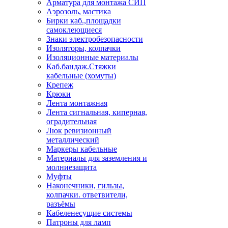
Арматура для монтажа СИП
Аэрозоль, мастика
Бирки каб.,площадки
самоклеющиеся
Знаки электробезопасности
Изоляторы, колпачки
Изоляционные материалы
Каб.бандаж.Стяжки
кабельные (хомуты)
Крепеж
Крюки
Лента монтажная
Лента сигнальная, киперная,
оградительная
Люк ревизионный
металлический
Маркеры кабельные
Материалы для заземления и
молниезащита
Муфты
Наконечники, гильзы,
колпачки. ответвители,
разъёмы
Кабеленесущие системы
Патроны для ламп