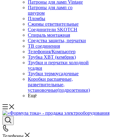
Патроны для ламп Vintage
Патроны для ламп со
шнуром
Пломбы
Сжимы ответвительные
Соединители SKOTCH
Спираль монтажная
Средства защиты, перчатки
ТВ соединения
Телефония/Компьютер
Трубка ХВТ (кембрик)
Трубки и перчатки холодной
усадки
Трубки термоусадочные
Коробки распаячные,
разветвительные,
установочные(подрозетники)
Ещё
Телефоны