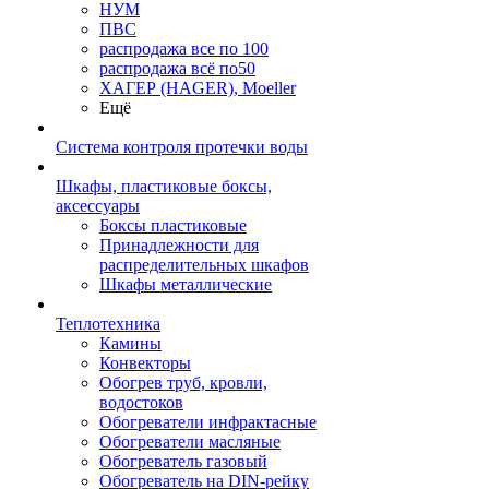
НУМ
ПВС
распродажа все по 100
распродажа всё по50
ХАГЕР (HAGER), Moeller
Ещё
Система контроля протечки воды
Шкафы, пластиковые боксы,
аксессуары
Боксы пластиковые
Принадлежности для
распределительных шкафов
Шкафы металлические
Теплотехника
Камины
Конвекторы
Обогрев труб, кровли,
водостоков
Обогреватели инфрактасные
Обогреватели масляные
Обогреватель газовый
Обогреватель на DIN-рейку