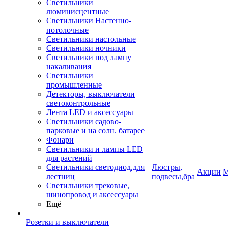
Светильники
люминисцентные
Светильники Настенно-
потолочные
Светильники настольные
Светильники ночники
Светильники под лампу
накаливания
Светильники
промышленные
Детекторы, выключатели
светоконтрольные
Лента LED и аксессуары
Светильники садово-
парковые и на солн. батарее
Фонари
Светильники и лампы LED
для растений
Светильники светодиод.для
Люстры,
Акции
М
лестниц
подвесы,бра
Светильники трековые,
шинопровод и аксессуары
Ещё
Розетки и выключатели