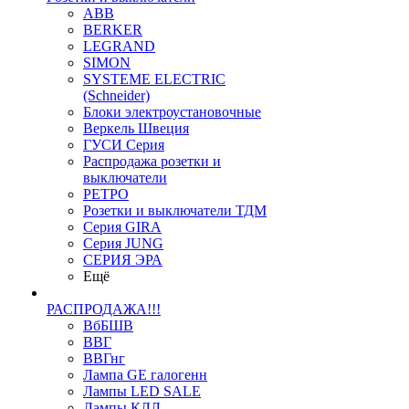
ABB
BERKER
LEGRAND
SIMON
SYSTEME ELECTRIC
(Schneider)
Блоки электроустановочные
Веркель Швеция
ГУСИ Серия
Распродажа розетки и
выключатели
РЕТРО
Розетки и выключатели ТДМ
Серия GIRA
Серия JUNG
СЕРИЯ ЭРА
Ещё
РАСПРОДАЖА!!!
ВбБШВ
ВВГ
ВВГнг
Лампа GE галогенн
Лампы LED SALE
Лампы КЛЛ