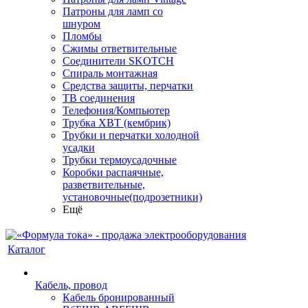
Патроны для ламп со
шнуром
Пломбы
Сжимы ответвительные
Соединители SKOTCH
Спираль монтажная
Средства защиты, перчатки
ТВ соединения
Телефония/Компьютер
Трубка ХВТ (кембрик)
Трубки и перчатки холодной
усадки
Трубки термоусадочные
Коробки распаячные,
разветвительные,
установочные(подрозетники)
Ещё
Каталог
Кабель, провод
Кабель бронированный