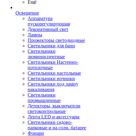
Ещё
Освещение
Аппаратура
пускорегулирующая
Декоративный свет
Лампы
Прожекторы светодиодные
Светильники для бани
Светильники
люминисцентные
Светильники Настенно-
потолочные
Светильники настольные
Светильники ночники
Светильники под лампу
накаливания
Светильники
промышленные
Детекторы, выключатели
светоконтрольные
Лента LED и аксессуары
Светильники садово-
парковые и на солн. батарее
Фонари