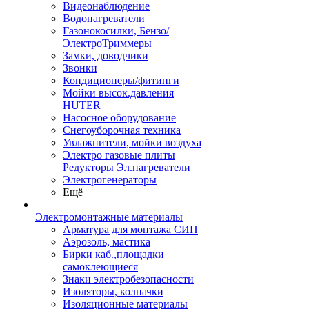
Видеонаблюдение
Водонагреватели
Газонокосилки, Бензо/
ЭлектроТриммеры
Замки, доводчики
Звонки
Кондиционеры/фитинги
Мойки высок.давления
HUTER
Насосное оборудование
Снегоуборочная техника
Увлажнители, мойки воздуха
Электро газовые плиты
Редукторы Эл.нагреватели
Электрогенераторы
Ещё
Электромонтажные материалы
Арматура для монтажа СИП
Аэрозоль, мастика
Бирки каб.,площадки
самоклеющиеся
Знаки электробезопасности
Изоляторы, колпачки
Изоляционные материалы