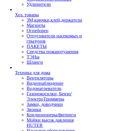
Удлинители
Хоз. товары
ЗМ,крючки,клей,держатели
Магниты
Огнеборец
Отпугиватели насекомых и
грызунов
ПАКЕТЫ
Средства пожаротушения
ТЭНы
Шланги
Техника для дома
Вентиляторы
Видеонаблюдение
Водонагреватели
Газонокосилки, Бензо/
ЭлектроТриммеры
Замки, доводчики
Звонки
Кондиционеры/фитинги
Мойки высок.давления
HUTER
Насосное оборудование