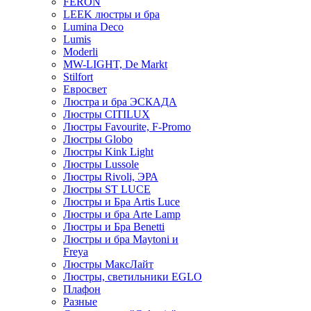
FERON
LEEK люстры и бра
Lumina Deco
Lumis
Moderli
MW-LIGHT, De Markt
Stilfort
Евросвет
Люстра и бра ЭСКАДА
Люстры CITILUX
Люстры Favourite, F-Promo
Люстры Globo
Люстры Kink Light
Люстры Lussole
Люстры Rivoli, ЭРА
Люстры ST LUCE
Люстры и Бра Artis Luce
Люстры и бра Arte Lamp
Люстры и Бра Benetti
Люстры и бра Maytoni и
Freya
Люстры МаксЛайт
Люстры, светильники EGLO
Плафон
Разные