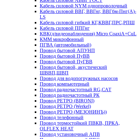
Кабель силовой АВВГ ГОСТ
Кабель силовой NYM однопроволочный
Кабель силовой ВВГ, ВВГнг, ВВГбм-Пнг(А)-
LS
Кабель силовой гибкий КГ,КВВГ,ПРС,РПШ
Кабель силовой ППГнг
КВК(д/видеонаблюдения) Micro CoaxiA+CuL
КММ микрофонный
ПГВА (автомобильный)
Провод бытовой АПУНП
Провод бытовой ПуВВ
Провод бытовой ПуГВВ
Провод бытовой, акустический
ШВВП,ШВП
Провод для водопогружных насосов
Провод компьютерный
Провод радиочастотный RG,САТ
Провод радиочастотный РК
Провод РЕТРО (BIRONI)
Провод РЕТРО (Werkel)
Провод РЕТРО (МЕЗОНИНЪ))
Провод телефонный
Провод термостойкий ПВКВ, ПРКА,
OLFLEX HEAT
Провод установочный АПВ