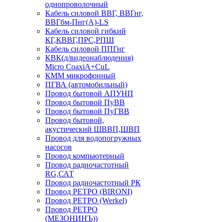
однопроволочный
Кабель силовой ВВГ, ВВГнг,
ВВГбм-Пнг(А)-LS
Кабель силовой гибкий
КГ,КВВГ,ПРС,РПШ
Кабель силовой ППГнг
КВК(д/видеонаблюдения)
Micro CoaxiA+CuL
КММ микрофонный
ПГВА (автомобильный)
Провод бытовой АПУНП
Провод бытовой ПуВВ
Провод бытовой ПуГВВ
Провод бытовой,
акустический ШВВП,ШВП
Провод для водопогружных
насосов
Провод компьютерный
Провод радиочастотный
RG,САТ
Провод радиочастотный РК
Провод РЕТРО (BIRONI)
Провод РЕТРО (Werkel)
Провод РЕТРО
(МЕЗОНИНЪ))