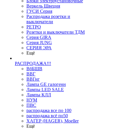
Блоки электроустановочные
Веркель Швеция
ГУСИ Серия
Распродажа розетки и
выключатели
РЕТРО
Розетки и выключатели ТДМ
Серия GIRA
Серия JUNG
СЕРИЯ ЭРА
Ещё
РАСПРОДАЖА!!!
ВбБШВ
ВВГ
ВВГнг
Лампа GE галогенн
Лампы LED SALE
Лампы КЛЛ
НУМ
ПВС
распродажа все по 100
распродажа всё по50
ХАГЕР (HAGER), Moeller
Ещё