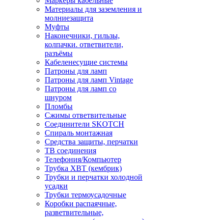
Маркеры кабельные
Материалы для заземления и
молниезащита
Муфты
Наконечники, гильзы,
колпачки. ответвители,
разъёмы
Кабеленесущие системы
Патроны для ламп
Патроны для ламп Vintage
Патроны для ламп со
шнуром
Пломбы
Сжимы ответвительные
Соединители SKOTCH
Спираль монтажная
Средства защиты, перчатки
ТВ соединения
Телефония/Компьютер
Трубка ХВТ (кембрик)
Трубки и перчатки холодной
усадки
Трубки термоусадочные
Коробки распаячные,
разветвительные,