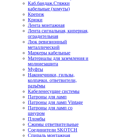
Каб.бандаж.Стяжки
кабельные (хомуты)
Крепеж
Крюки
Лента монтажная
Лента сигнальная, киперная,
оградительная
Люк ревизионный
металлический
Маркеры кабельные
Материалы для заземления и
молниезащита
Муфты
Наконечники, гильзы,
колпачки. ответвители,
разъёмы
Кабеленесущие системы
Патроны для ламп
Патроны для ламп Vintage
Патроны для ламп со
шнуром
Пломбы
Сжимы ответвительные
Соединители SKOTCH
Спираль монтажная