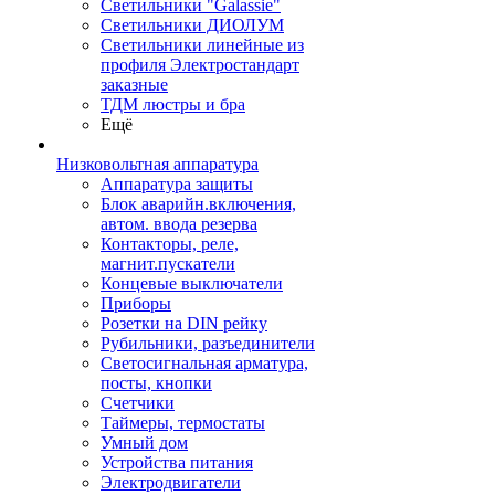
Светильники "Galassie"
Светильники ДИОЛУМ
Светильники линейные из
профиля Электростандарт
заказные
ТДМ люстры и бра
Ещё
Низковольтная аппаратура
Аппаратура защиты
Блок аварийн.включения,
автом. ввода резерва
Контакторы, реле,
магнит.пускатели
Концевые выключатели
Приборы
Розетки на DIN рейку
Рубильники, разъединители
Светосигнальная арматура,
посты, кнопки
Счетчики
Таймеры, термостаты
Умный дом
Устройства питания
Электродвигатели