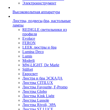
Электроинструмент
Высоковольтная аппаратура
Люстры, подвесы,бра, настольные
лампы
REDIGLE светильники из
профиля
Evoluce
FERON
LEEK люстры и бра
Lumina Deco
Lumis
Moderli
MW-LIGHT, De Markt
Stilfort
Евросвет
Люстра и бра ЭСКАДА
Люстры CITILUX
Люстры Favourite, F-Promo
Люстры Globo
Люстры Kink Light
Люстры Lussole
Люстры Rivoli, ЭРА
Люстры ST LUCE