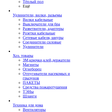
Тёплый пол
Ещё
Удлинители, вилки, разьемы
Вилки кабельные
Выключатели для бра
Разветвители, адаптеры
Розетки кабельные
Сетевые кабеля, шнуры
Соединители силовые
Удлинители
Хоз. товары
ЗМ,крючки,клей,держатели
Магниты
Огнеборец
Отпугиватели насекомых и
грызунов
ПАКЕТЫ
Средства пожаротушения
ТЭНы
Шланги
Техника для дома
Вентиляторы