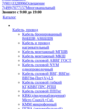
7(901)3328996
Освещение
7(499)7077157
Многоканальный
Звоните с 9:00 до 19:00
Каталог
Кабель, провод
Кабель бронированный
ВбБШВ АВББШВ
Кабель и провод
нагревательный
Кабель монтажный МГШВ
Кабель монтажный МКШ
Кабель силовой АВВГ ГОСТ
Кабель силовой NYM
однопроволочный
Кабель силовой ВВГ, ВВГнг,
ВВГбм-Пнг(А)-LS
Кабель силовой гибкий
КГ,КВВГ,ПРС,РПШ
Кабель силовой ППГнг
КВК(д/видеонаблюдения)
Micro CoaxiA+CuL
КММ микрофонный
ПГВА (автомобильный)