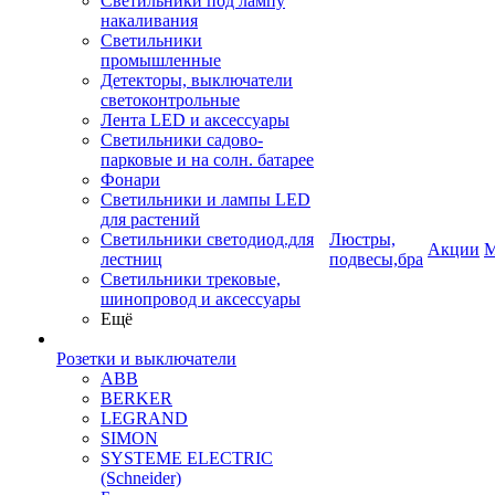
Светильники под лампу
накаливания
Светильники
промышленные
Детекторы, выключатели
светоконтрольные
Лента LED и аксессуары
Светильники садово-
парковые и на солн. батарее
Фонари
Светильники и лампы LED
для растений
Светильники светодиод.для
Люстры,
Акции
М
лестниц
подвесы,бра
Светильники трековые,
шинопровод и аксессуары
Ещё
Розетки и выключатели
ABB
BERKER
LEGRAND
SIMON
SYSTEME ELECTRIC
(Schneider)