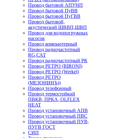
Провод бытовой АПУНП
Провод бытовой ПуВВ
Провод бытовой ПуГВВ
Провод бытовой,
акустический ШВВП,ШВП
Провод для водопогружных
насосов
Провод компьютерный
Провод радиочастотный
RG,САТ
Провод радиочастотный РК
Провод РЕТРО (BIRONI)
Провод РЕТРО (Werkel)
Провод РЕТРО
(МЕЗОНИНЪ))
Провод телефонный
Провод термостойкий
ПВКВ, ПРКА, OLFLEX
HEAT
Провод установочный АПВ
Провод установочный ПВС
Провод установочный ПУВ,
ПУГВ ГОСТ
СИП