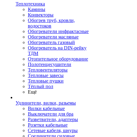
Теплотехника
Камины
Конвекторы
Обогрев труб, кровли,
водостоков
Обогреватели инфрактасные
Обогреватели масляные
Обогреватель газовый
Обогреватель на DIN-рейку
ТДМ
Отопительное оборудование
Полотенцесушители
Тепловентиляторы
Тепловые завесы
Тепловые пушки
Тёплый пол
Ещё
Удлинители, вилки, разьемы
Вилки кабельные
Выключатели для бра
Разветвители, адаптеры
Розетки кабельные
Сетевые кабеля, шнуры
Соединители силовые