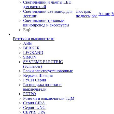
Светильники и лампы LED
для растений
Светильники светодиод.для
Люстры,
Акции
М
лестниц
подвесы,бра
Светильники трековые,
шинопровод и аксессуары
Ещё
Розетки и выключатели
ABB
BERKER
LEGRAND
SIMON
SYSTEME ELECTRIC
(Schneider)
Блоки электроустановочные
Веркель Швеция
ГУСИ Серия
Распродажа розетки и
выключатели
РЕТРО
Розетки и выключатели ТДМ
Серия GIRA
Серия JUNG
СЕРИЯ ЭРА