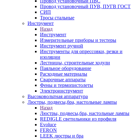
Провод установочный ПВС
Провод установочный ПУВ, ПУГВ ГОСТ
СИП
Тросы стальные
Инструмент
Назад
Инструмент
Измерительные приборы и тестеры
Инструмент ручной
Инструменты для опрессовки, резки и
изоляции
Лестницы, строительные ходули
Паяльное оборудование
Расходные материалы
Сварочные аппараты
Фены и термопистолеты
Электроинструмент
Высоковольтная аппаратура
Люстры, подвесы,бра, настольные лампы
Назад
Люстры, подвесы,бра, настольные лампы
REDIGLE светильники из профиля
Evoluce
FERON
LEEK люстры и бра