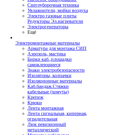
Снегоуборочная техника
Увлажнители, мойки воздуха
Электро газовые плиты
Редукторы Эл.нагреватели
Электрогенераторы
Ещё
Электромонтажные материалы
Арматура для монтажа СИП
Аэрозоль, мастика
Бирки каб.,площадки
самоклеющиеся
Знаки электробезопасности
Изоляторы, колпачки
Изоляционные материалы
Каб.бандаж.Стяжки
кабельные (хомуты)
Крепеж
Крюки
Лента монтажная
Лента сигнальная, киперная,
оградительная
Люк ревизионный
металлический