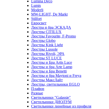
Lumina Deco
Lumis
Moderli
MW-LIGHT, De Markt
Stilfort
Евросвет
Люстра и бра ЭСКАДА
Люстры CITILUX
Люстры Favourite, F-Promo
Люстры Globo
Люстры Kink Light
Люстры Lussole
Люстры Rivoli, ЭРА
Люстры ST LUCE
Люстры и Бра Artis Luce
Люстры и бра Arte Lamp
Люстры и Бра Benetti
Люстры и бра Maytoni и Freya
Люстры МаксЛайт
Люстры, светильники EGLO
Плафон
Разные
Светильники "Galassie"
Светильники ДИОЛУМ
Светильники линейные из профиля