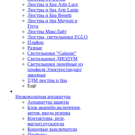
Люстры и Бра Artis Luce
Люстры и бра Arte Lamp
Люстры и Бра Benetti
Люстры и бра Maytoni и
Freya
Люстры МаксЛайт
Люстры, светильники EGLO
Плафон
Разные
Светильники "Galassie"
Светильники ДИОЛУМ
Светильники линейные из
профиля Электростандарт
заказные
ТДМ люстры и бра
Ещё
Низковольтная аппаратура
Аппаратура защиты
Блок аварийн.включения,
автом. ввода резерва
Контакторы, реле,
магнит.пускатели
Концевые выключатели
Приборы