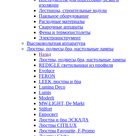
изоляции
Лестницы, строительные ходули
Паяльное оборудование
Расходные материалы
Сварочные аппараты
Фены и термопистолеты
Электроинструмент
Высоковольтная аппаратура
Люстры, подвесы,бра, настольные лампы
Назад
Люстры, подвесы,бра, настольные лампы
REDIGLE светильники из профиля
Evoluce
FERON
LEEK люстры и бра
Lumina Deco
Lumis
Moderli
MW-LIGHT, De Markt
Stilfort
Евросвет
Люстра и бра ЭСКАДА
Люстры CITILUX
Люстры Favourite, F-Promo