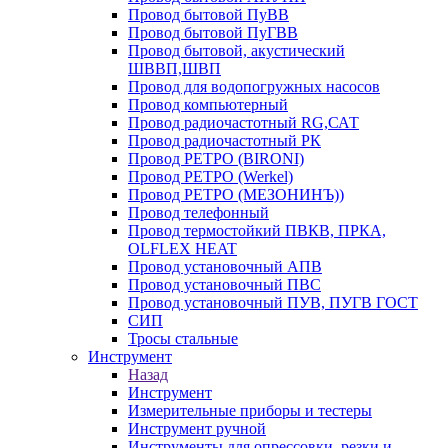
Провод бытовой ПуВВ
Провод бытовой ПуГВВ
Провод бытовой, акустический
ШВВП,ШВП
Провод для водопогружных насосов
Провод компьютерный
Провод радиочастотный RG,САТ
Провод радиочастотный РК
Провод РЕТРО (BIRONI)
Провод РЕТРО (Werkel)
Провод РЕТРО (МЕЗОНИНЪ))
Провод телефонный
Провод термостойкий ПВКВ, ПРКА,
OLFLEX HEAT
Провод установочный АПВ
Провод установочный ПВС
Провод установочный ПУВ, ПУГВ ГОСТ
СИП
Тросы стальные
Инструмент
Назад
Инструмент
Измерительные приборы и тестеры
Инструмент ручной
Инструменты для опрессовки, резки и