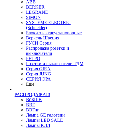
ABB
BERKER
LEGRAND
SIMON
SYSTEME ELECTRIC
(Schneider)
Блоки электроустановочные
Веркель Швеция
ГУСИ Серия
Распродажа розетки и
выключатели
РЕТРО
Розетки и выключатели ТДМ
Серия GIRA
Серия JUNG
СЕРИЯ ЭРА
Ещё
РАСПРОДАЖА!!!
ВбБШВ
ВВГ
ВВГнг
Лампа GE галогенн
Лампы LED SALE
Лампы КЛЛ