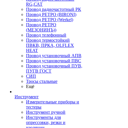
RG,САТ
Провод радиочастотный РК
Провод РЕТРО (BIRONI)
Провод РЕТРО (Werkel)
Провод РЕТРО
(МЕЗОНИНЪ))
Провод телефонный
Провод термостойкий
ПВКВ, ПРКА, OLFLEX
HEAT
Провод установочный АПВ
Провод установочный ПВС
Провод установочный ПУВ,
ПУГВ ГОСТ
СИП
Тросы стальные
Ещё
Инструмент
Измерительные приборы и
тестеры
Инструмент ручной
Инструменты для
опрессовки, резки и
изоляции