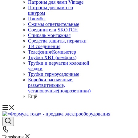
Патроны для ламп Vintage
Патроны для ламп со
шнуром
Пломбы
Сжимы ответвительные
Соединители SKOTCH
Спираль монтажная
Средства защиты, перчатки
ТВ соединения
Телефония/Компьютер
Трубка ХВТ (кембрик)
Трубки и перчатки холодной
усадки
Трубки термоусадочные
Коробки распаячные,
разветвительные,
установочные(подрозетники)
Ещё
Телефоны