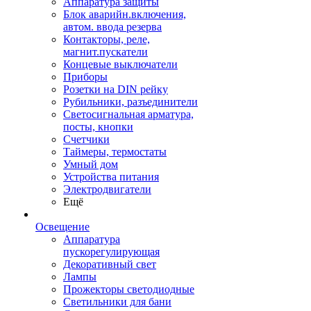
Аппаратура защиты
Блок аварийн.включения,
автом. ввода резерва
Контакторы, реле,
магнит.пускатели
Концевые выключатели
Приборы
Розетки на DIN рейку
Рубильники, разъединители
Светосигнальная арматура,
посты, кнопки
Счетчики
Таймеры, термостаты
Умный дом
Устройства питания
Электродвигатели
Ещё
Освещение
Аппаратура
пускорегулирующая
Декоративный свет
Лампы
Прожекторы светодиодные
Светильники для бани