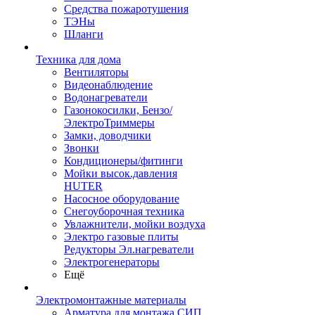
Средства пожаротушения
ТЭНы
Шланги
Техника для дома
Вентиляторы
Видеонаблюдение
Водонагреватели
Газонокосилки, Бензо/
ЭлектроТриммеры
Замки, доводчики
Звонки
Кондиционеры/фитинги
Мойки высок.давления
HUTER
Насосное оборудование
Снегоуборочная техника
Увлажнители, мойки воздуха
Электро газовые плиты
Редукторы Эл.нагреватели
Электрогенераторы
Ещё
Электромонтажные материалы
Арматура для монтажа СИП