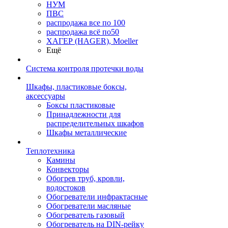
НУМ
ПВС
распродажа все по 100
распродажа всё по50
ХАГЕР (HAGER), Moeller
Ещё
Система контроля протечки воды
Шкафы, пластиковые боксы,
аксессуары
Боксы пластиковые
Принадлежности для
распределительных шкафов
Шкафы металлические
Теплотехника
Камины
Конвекторы
Обогрев труб, кровли,
водостоков
Обогреватели инфрактасные
Обогреватели масляные
Обогреватель газовый
Обогреватель на DIN-рейку