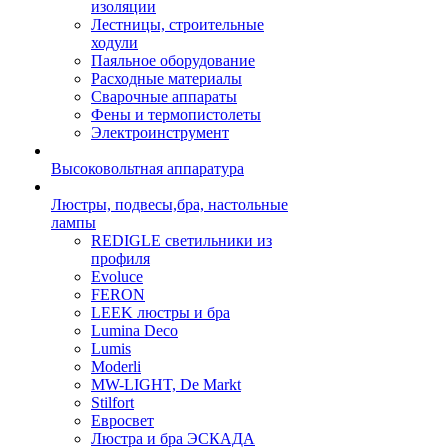
изоляции
Лестницы, строительные
ходули
Паяльное оборудование
Расходные материалы
Сварочные аппараты
Фены и термопистолеты
Электроинструмент
Высоковольтная аппаратура
Люстры, подвесы,бра, настольные
лампы
REDIGLE светильники из
профиля
Evoluce
FERON
LEEK люстры и бра
Lumina Deco
Lumis
Moderli
MW-LIGHT, De Markt
Stilfort
Евросвет
Люстра и бра ЭСКАДА