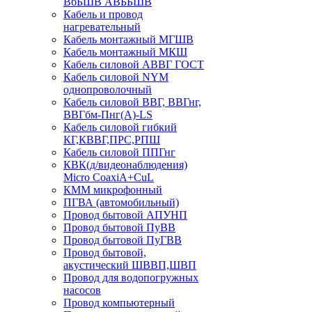
ВбБШВ АВББШВ
Кабель и провод
нагревательный
Кабель монтажный МГШВ
Кабель монтажный МКШ
Кабель силовой АВВГ ГОСТ
Кабель силовой NYM
однопроволочный
Кабель силовой ВВГ, ВВГнг,
ВВГбм-Пнг(А)-LS
Кабель силовой гибкий
КГ,КВВГ,ПРС,РПШ
Кабель силовой ППГнг
КВК(д/видеонаблюдения)
Micro CoaxiA+CuL
КММ микрофонный
ПГВА (автомобильный)
Провод бытовой АПУНП
Провод бытовой ПуВВ
Провод бытовой ПуГВВ
Провод бытовой,
акустический ШВВП,ШВП
Провод для водопогружных
насосов
Провод компьютерный