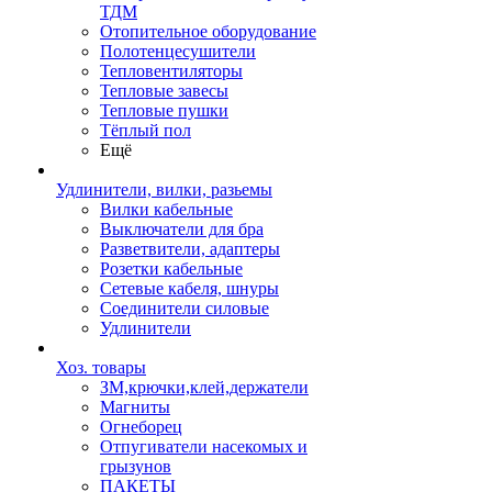
ТДМ
Отопительное оборудование
Полотенцесушители
Тепловентиляторы
Тепловые завесы
Тепловые пушки
Тёплый пол
Ещё
Удлинители, вилки, разьемы
Вилки кабельные
Выключатели для бра
Разветвители, адаптеры
Розетки кабельные
Сетевые кабеля, шнуры
Соединители силовые
Удлинители
Хоз. товары
ЗМ,крючки,клей,держатели
Магниты
Огнеборец
Отпугиватели насекомых и
грызунов
ПАКЕТЫ