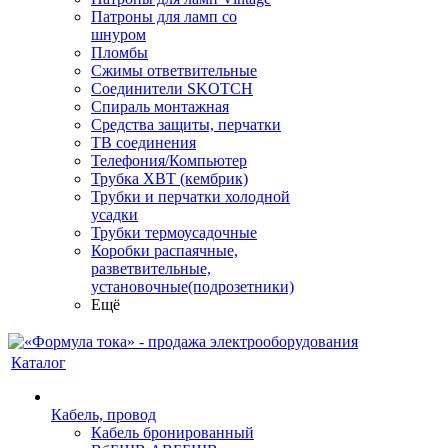
Патроны для ламп со
шнуром
Пломбы
Сжимы ответвительные
Соединители SKOTCH
Спираль монтажная
Средства защиты, перчатки
ТВ соединения
Телефония/Компьютер
Трубка ХВТ (кембрик)
Трубки и перчатки холодной
усадки
Трубки термоусадочные
Коробки распаячные,
разветвительные,
установочные(подрозетники)
Ещё
Каталог
Кабель, провод
Кабель бронированный