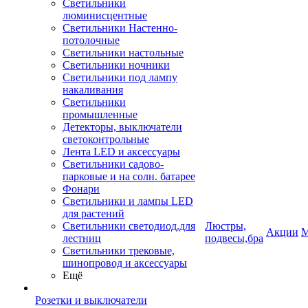
Светильники
люминисцентные
Светильники Настенно-
потолочные
Светильники настольные
Светильники ночники
Светильники под лампу
накаливания
Светильники
промышленные
Детекторы, выключатели
светоконтрольные
Лента LED и аксессуары
Светильники садово-
парковые и на солн. батарее
Фонари
Светильники и лампы LED
для растений
Светильники светодиод.для
Люстры,
Акции
М
лестниц
подвесы,бра
Светильники трековые,
шинопровод и аксессуары
Ещё
Розетки и выключатели