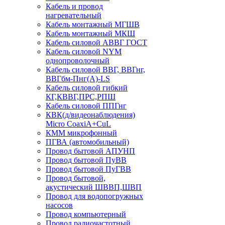
Кабель и провод
нагревательный
Кабель монтажный МГШВ
Кабель монтажный МКШ
Кабель силовой АВВГ ГОСТ
Кабель силовой NYM
однопроволочный
Кабель силовой ВВГ, ВВГнг,
ВВГбм-Пнг(А)-LS
Кабель силовой гибкий
КГ,КВВГ,ПРС,РПШ
Кабель силовой ППГнг
КВК(д/видеонаблюдения)
Micro CoaxiA+CuL
КММ микрофонный
ПГВА (автомобильный)
Провод бытовой АПУНП
Провод бытовой ПуВВ
Провод бытовой ПуГВВ
Провод бытовой,
акустический ШВВП,ШВП
Провод для водопогружных
насосов
Провод компьютерный
Провод радиочастотный