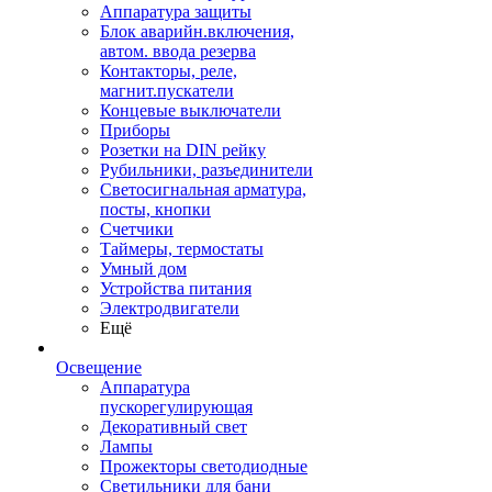
Аппаратура защиты
Блок аварийн.включения,
автом. ввода резерва
Контакторы, реле,
магнит.пускатели
Концевые выключатели
Приборы
Розетки на DIN рейку
Рубильники, разъединители
Светосигнальная арматура,
посты, кнопки
Счетчики
Таймеры, термостаты
Умный дом
Устройства питания
Электродвигатели
Ещё
Освещение
Аппаратура
пускорегулирующая
Декоративный свет
Лампы
Прожекторы светодиодные
Светильники для бани