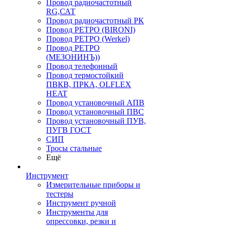
Провод радиочастотный
RG,САТ
Провод радиочастотный РК
Провод РЕТРО (BIRONI)
Провод РЕТРО (Werkel)
Провод РЕТРО
(МЕЗОНИНЪ))
Провод телефонный
Провод термостойкий
ПВКВ, ПРКА, OLFLEX
HEAT
Провод установочный АПВ
Провод установочный ПВС
Провод установочный ПУВ,
ПУГВ ГОСТ
СИП
Тросы стальные
Ещё
Инструмент
Измерительные приборы и
тестеры
Инструмент ручной
Инструменты для
опрессовки, резки и