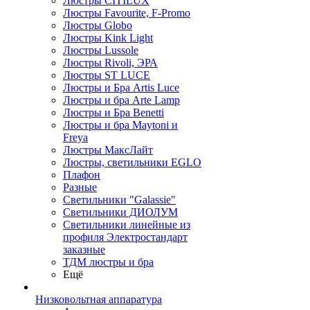
Люстры CITILUX
Люстры Favourite, F-Promo
Люстры Globo
Люстры Kink Light
Люстры Lussole
Люстры Rivoli, ЭРА
Люстры ST LUCE
Люстры и Бра Artis Luce
Люстры и бра Arte Lamp
Люстры и Бра Benetti
Люстры и бра Maytoni и
Freya
Люстры МаксЛайт
Люстры, светильники EGLO
Плафон
Разные
Светильники "Galassie"
Светильники ДИОЛУМ
Светильники линейные из
профиля Электростандарт
заказные
ТДМ люстры и бра
Ещё
Низковольтная аппаратура