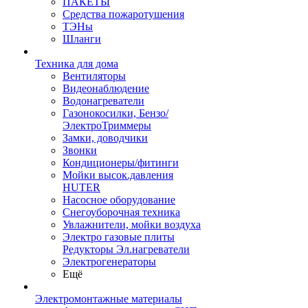
ПАКЕТЫ
Средства пожаротушения
ТЭНы
Шланги
Техника для дома
Вентиляторы
Видеонаблюдение
Водонагреватели
Газонокосилки, Бензо/
ЭлектроТриммеры
Замки, доводчики
Звонки
Кондиционеры/фитинги
Мойки высок.давления
HUTER
Насосное оборудование
Снегоуборочная техника
Увлажнители, мойки воздуха
Электро газовые плиты
Редукторы Эл.нагреватели
Электрогенераторы
Ещё
Электромонтажные материалы