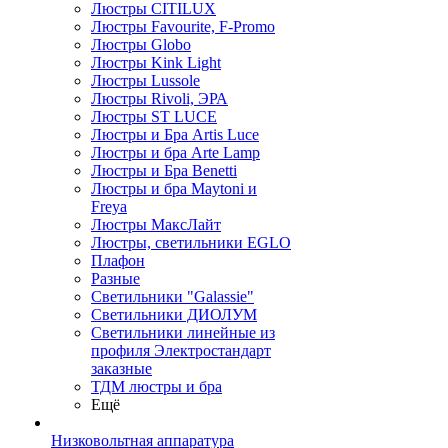
Люстры CITILUX
Люстры Favourite, F-Promo
Люстры Globo
Люстры Kink Light
Люстры Lussole
Люстры Rivoli, ЭРА
Люстры ST LUCE
Люстры и Бра Artis Luce
Люстры и бра Arte Lamp
Люстры и Бра Benetti
Люстры и бра Maytoni и
Freya
Люстры МаксЛайт
Люстры, светильники EGLO
Плафон
Разные
Светильники "Galassie"
Светильники ДИОЛУМ
Светильники линейные из
профиля Электростандарт
заказные
ТДМ люстры и бра
Ещё
Низковольтная аппаратура