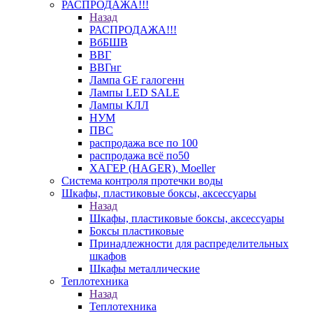
РАСПРОДАЖА!!!
Назад
РАСПРОДАЖА!!!
ВбБШВ
ВВГ
ВВГнг
Лампа GE галогенн
Лампы LED SALE
Лампы КЛЛ
НУМ
ПВС
распродажа все по 100
распродажа всё по50
ХАГЕР (HAGER), Moeller
Система контроля протечки воды
Шкафы, пластиковые боксы, аксессуары
Назад
Шкафы, пластиковые боксы, аксессуары
Боксы пластиковые
Принадлежности для распределительных
шкафов
Шкафы металлические
Теплотехника
Назад
Теплотехника