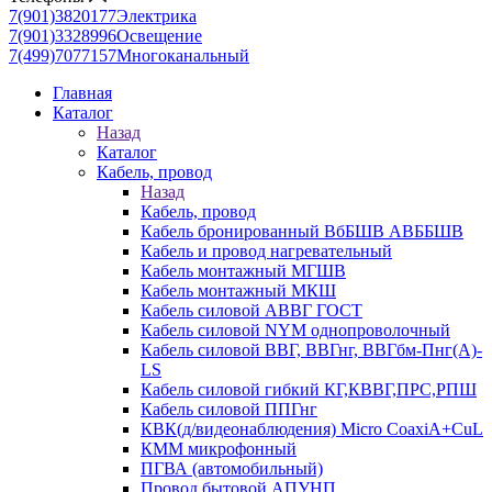
7(901)3820177
Электрика
7(901)3328996
Освещение
7(499)7077157
Многоканальный
Главная
Каталог
Назад
Каталог
Кабель, провод
Назад
Кабель, провод
Кабель бронированный ВбБШВ АВББШВ
Кабель и провод нагревательный
Кабель монтажный МГШВ
Кабель монтажный МКШ
Кабель силовой АВВГ ГОСТ
Кабель силовой NYM однопроволочный
Кабель силовой ВВГ, ВВГнг, ВВГбм-Пнг(А)-
LS
Кабель силовой гибкий КГ,КВВГ,ПРС,РПШ
Кабель силовой ППГнг
КВК(д/видеонаблюдения) Micro CoaxiA+CuL
КММ микрофонный
ПГВА (автомобильный)
Провод бытовой АПУНП