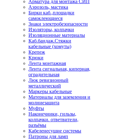
Арматура для монтажа СИП
Аэрозоль, мастика
Бирки каб.,площадки
самоклеющиеся
Знаки электробезопасности
Изоляторы, колпачки
Изоляционные материалы
Каб.бандаж.Стяжки
кабельные (хомуты)
Крепеж
Крюки
Лента монтажная
Лента сигнальная, киперная,
оградительная
Люк ревизионный
металлический
Маркеры кабельные
Материалы для заземления и
молниезащита
Муфты
Наконечники, гильзы,
колпачки. ответвители,
разъёмы
Кабеленесущие системы
Патроны для ламп