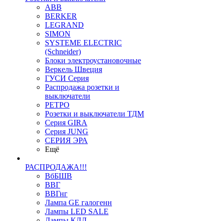
ABB
BERKER
LEGRAND
SIMON
SYSTEME ELECTRIC
(Schneider)
Блоки электроустановочные
Веркель Швеция
ГУСИ Серия
Распродажа розетки и
выключатели
РЕТРО
Розетки и выключатели ТДМ
Серия GIRA
Серия JUNG
СЕРИЯ ЭРА
Ещё
РАСПРОДАЖА!!!
ВбБШВ
ВВГ
ВВГнг
Лампа GE галогенн
Лампы LED SALE
Лампы КЛЛ