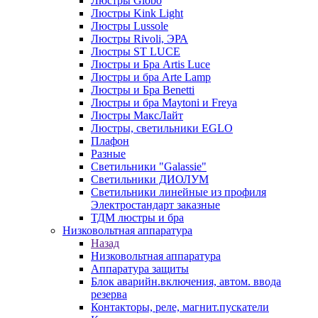
Люстры Globo
Люстры Kink Light
Люстры Lussole
Люстры Rivoli, ЭРА
Люстры ST LUCE
Люстры и Бра Artis Luce
Люстры и бра Arte Lamp
Люстры и Бра Benetti
Люстры и бра Maytoni и Freya
Люстры МаксЛайт
Люстры, светильники EGLO
Плафон
Разные
Светильники "Galassie"
Светильники ДИОЛУМ
Светильники линейные из профиля
Электростандарт заказные
ТДМ люстры и бра
Низковольтная аппаратура
Назад
Низковольтная аппаратура
Аппаратура защиты
Блок аварийн.включения, автом. ввода
резерва
Контакторы, реле, магнит.пускатели