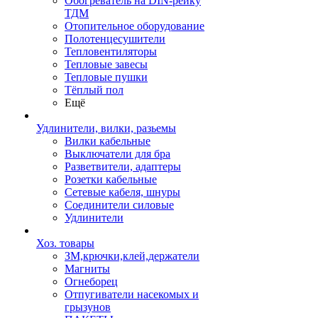
Обогреватель на DIN-рейку
ТДМ
Отопительное оборудование
Полотенцесушители
Тепловентиляторы
Тепловые завесы
Тепловые пушки
Тёплый пол
Ещё
Удлинители, вилки, разьемы
Вилки кабельные
Выключатели для бра
Разветвители, адаптеры
Розетки кабельные
Сетевые кабеля, шнуры
Соединители силовые
Удлинители
Хоз. товары
ЗМ,крючки,клей,держатели
Магниты
Огнеборец
Отпугиватели насекомых и
грызунов