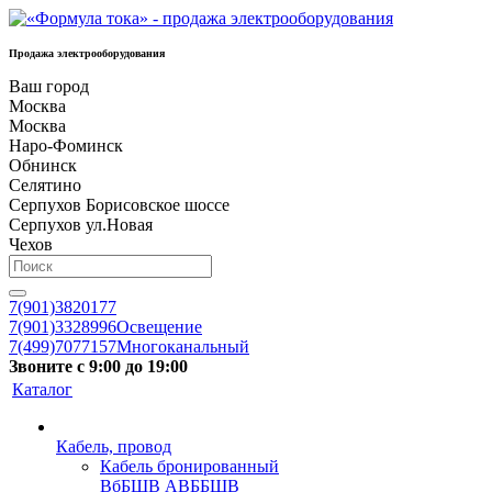
Продажа электрооборудования
Ваш город
Москва
Москва
Наро-Фоминск
Обнинск
Селятино
Серпухов Борисовское шоссе
Серпухов ул.Новая
Чехов
7(901)3820177
7(901)3328996
Освещение
7(499)7077157
Многоканальный
Звоните с 9:00 до 19:00
Каталог
Кабель, провод
Кабель бронированный
ВбБШВ АВББШВ