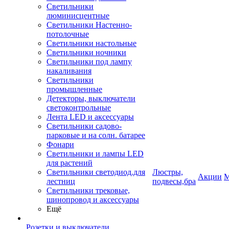
Светильники
люминисцентные
Светильники Настенно-
потолочные
Светильники настольные
Светильники ночники
Светильники под лампу
накаливания
Светильники
промышленные
Детекторы, выключатели
светоконтрольные
Лента LED и аксессуары
Светильники садово-
парковые и на солн. батарее
Фонари
Светильники и лампы LED
для растений
Светильники светодиод.для
Люстры,
Акции
М
лестниц
подвесы,бра
Светильники трековые,
шинопровод и аксессуары
Ещё
Розетки и выключатели