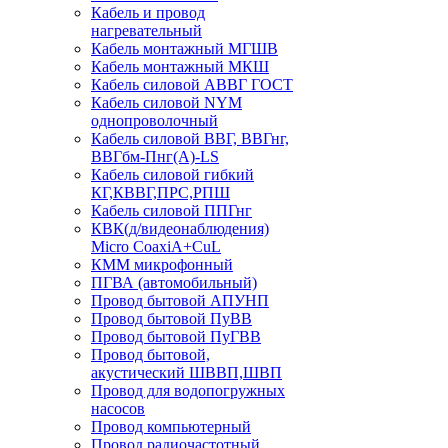
Кабель и провод
нагревательный
Кабель монтажный МГШВ
Кабель монтажный МКШ
Кабель силовой АВВГ ГОСТ
Кабель силовой NYM
однопроволочный
Кабель силовой ВВГ, ВВГнг,
ВВГбм-Пнг(А)-LS
Кабель силовой гибкий
КГ,КВВГ,ПРС,РПШ
Кабель силовой ППГнг
КВК(д/видеонаблюдения)
Micro CoaxiA+CuL
КММ микрофонный
ПГВА (автомобильный)
Провод бытовой АПУНП
Провод бытовой ПуВВ
Провод бытовой ПуГВВ
Провод бытовой,
акустический ШВВП,ШВП
Провод для водопогружных
насосов
Провод компьютерный
Провод радиочастотный