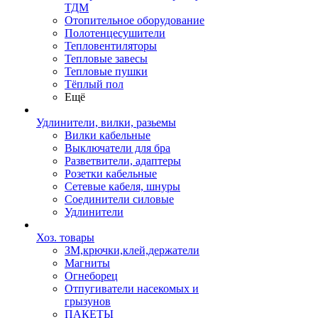
ТДМ
Отопительное оборудование
Полотенцесушители
Тепловентиляторы
Тепловые завесы
Тепловые пушки
Тёплый пол
Ещё
Удлинители, вилки, разьемы
Вилки кабельные
Выключатели для бра
Разветвители, адаптеры
Розетки кабельные
Сетевые кабеля, шнуры
Соединители силовые
Удлинители
Хоз. товары
ЗМ,крючки,клей,держатели
Магниты
Огнеборец
Отпугиватели насекомых и
грызунов
ПАКЕТЫ