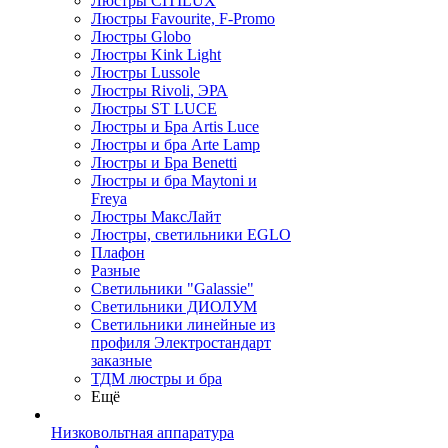
Люстры CITILUX
Люстры Favourite, F-Promo
Люстры Globo
Люстры Kink Light
Люстры Lussole
Люстры Rivoli, ЭРА
Люстры ST LUCE
Люстры и Бра Artis Luce
Люстры и бра Arte Lamp
Люстры и Бра Benetti
Люстры и бра Maytoni и
Freya
Люстры МаксЛайт
Люстры, светильники EGLO
Плафон
Разные
Светильники "Galassie"
Светильники ДИОЛУМ
Светильники линейные из
профиля Электростандарт
заказные
ТДМ люстры и бра
Ещё
Низковольтная аппаратура