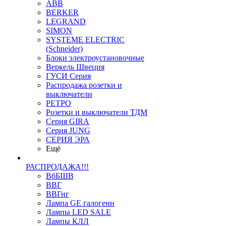
ABB
BERKER
LEGRAND
SIMON
SYSTEME ELECTRIC
(Schneider)
Блоки электроустановочные
Веркель Швеция
ГУСИ Серия
Распродажа розетки и
выключатели
РЕТРО
Розетки и выключатели ТДМ
Серия GIRA
Серия JUNG
СЕРИЯ ЭРА
Ещё
РАСПРОДАЖА!!!
ВбБШВ
ВВГ
ВВГнг
Лампа GE галогенн
Лампы LED SALE
Лампы КЛЛ