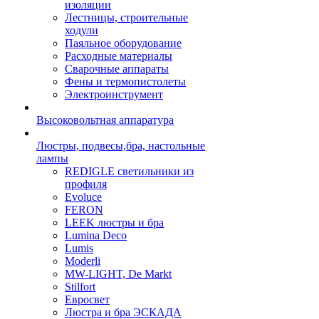
изоляции
Лестницы, строительные
ходули
Паяльное оборудование
Расходные материалы
Сварочные аппараты
Фены и термопистолеты
Электроинструмент
Высоковольтная аппаратура
Люстры, подвесы,бра, настольные
лампы
REDIGLE светильники из
профиля
Evoluce
FERON
LEEK люстры и бра
Lumina Deco
Lumis
Moderli
MW-LIGHT, De Markt
Stilfort
Евросвет
Люстра и бра ЭСКАДА