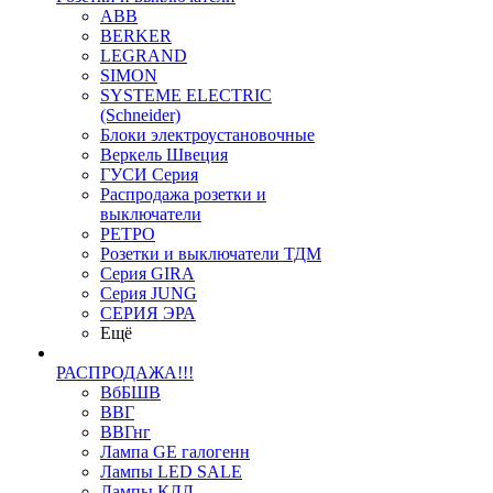
ABB
BERKER
LEGRAND
SIMON
SYSTEME ELECTRIC
(Schneider)
Блоки электроустановочные
Веркель Швеция
ГУСИ Серия
Распродажа розетки и
выключатели
РЕТРО
Розетки и выключатели ТДМ
Серия GIRA
Серия JUNG
СЕРИЯ ЭРА
Ещё
РАСПРОДАЖА!!!
ВбБШВ
ВВГ
ВВГнг
Лампа GE галогенн
Лампы LED SALE
Лампы КЛЛ