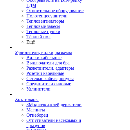
Обогреватель на DIN-рейку
ТДМ
Отопительное оборудование
Полотенцесушители
Тепловентиляторы
Тепловые завесы
Тепловые пушки
Тёплый пол
Ещё
Удлинители, вилки, разьемы
Вилки кабельные
Выключатели для бра
Разветвители, адаптеры
Розетки кабельные
Сетевые кабеля, шнуры
Соединители силовые
Удлинители
Хоз. товары
ЗМ,крючки,клей,держатели
Магниты
Огнеборец
Отпугиватели насекомых и
грызунов