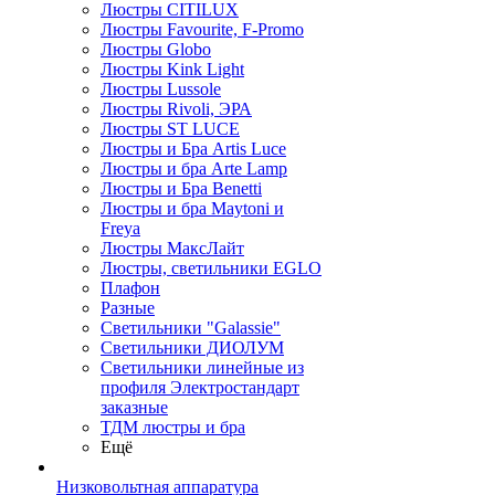
Люстры CITILUX
Люстры Favourite, F-Promo
Люстры Globo
Люстры Kink Light
Люстры Lussole
Люстры Rivoli, ЭРА
Люстры ST LUCE
Люстры и Бра Artis Luce
Люстры и бра Arte Lamp
Люстры и Бра Benetti
Люстры и бра Maytoni и
Freya
Люстры МаксЛайт
Люстры, светильники EGLO
Плафон
Разные
Светильники "Galassie"
Светильники ДИОЛУМ
Светильники линейные из
профиля Электростандарт
заказные
ТДМ люстры и бра
Ещё
Низковольтная аппаратура