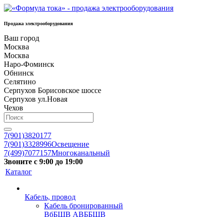
Продажа электрооборудования
Ваш город
Москва
Москва
Наро-Фоминск
Обнинск
Селятино
Серпухов Борисовское шоссе
Серпухов ул.Новая
Чехов
7(901)3820177
7(901)3328996
Освещение
7(499)7077157
Многоканальный
Звоните с 9:00 до 19:00
Каталог
Кабель, провод
Кабель бронированный
ВбБШВ АВББШВ