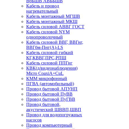
ВбБШВ АВББШВ
Кабель и провод
нагревательный
Кабель монтажный МГШВ
Кабель монтажный МКШ
Кабель силовой АВВГ ГОСТ
Кабель силовой NYM
однопроволочный
Кабель силовой ВВГ, ВВГнг,
ВВГбм-Пнг(А)-LS
Кабель силовой гибкий
КГ,КВВГ,ПРС,РПШ
Кабель силовой ППГнг
КВК(д/видеонаблюдения)
Micro CoaxiA+CuL
КММ микрофонный
ПГВА (автомобильный)
Провод бытовой АПУНП
Провод бытовой ПуВВ
Провод бытовой ПуГВВ
Провод бытовой,
акустический ШВВП,ШВП
Провод для водопогружных
насосов
Провод компьютерный