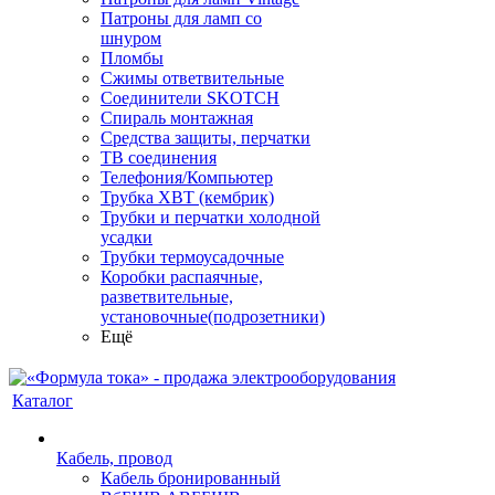
Патроны для ламп со
шнуром
Пломбы
Сжимы ответвительные
Соединители SKOTCH
Спираль монтажная
Средства защиты, перчатки
ТВ соединения
Телефония/Компьютер
Трубка ХВТ (кембрик)
Трубки и перчатки холодной
усадки
Трубки термоусадочные
Коробки распаячные,
разветвительные,
установочные(подрозетники)
Ещё
Каталог
Кабель, провод
Кабель бронированный