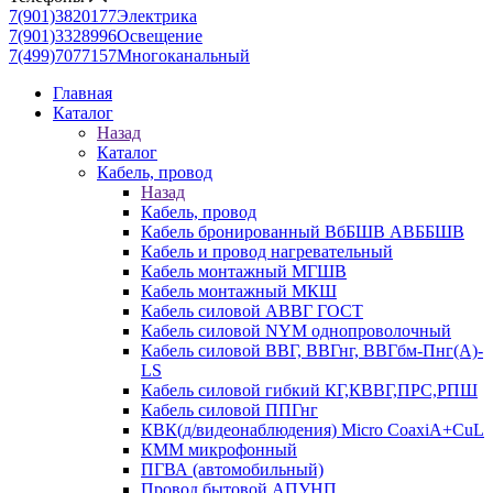
7(901)3820177
Электрика
7(901)3328996
Освещение
7(499)7077157
Многоканальный
Главная
Каталог
Назад
Каталог
Кабель, провод
Назад
Кабель, провод
Кабель бронированный ВбБШВ АВББШВ
Кабель и провод нагревательный
Кабель монтажный МГШВ
Кабель монтажный МКШ
Кабель силовой АВВГ ГОСТ
Кабель силовой NYM однопроволочный
Кабель силовой ВВГ, ВВГнг, ВВГбм-Пнг(А)-
LS
Кабель силовой гибкий КГ,КВВГ,ПРС,РПШ
Кабель силовой ППГнг
КВК(д/видеонаблюдения) Micro CoaxiA+CuL
КММ микрофонный
ПГВА (автомобильный)
Провод бытовой АПУНП