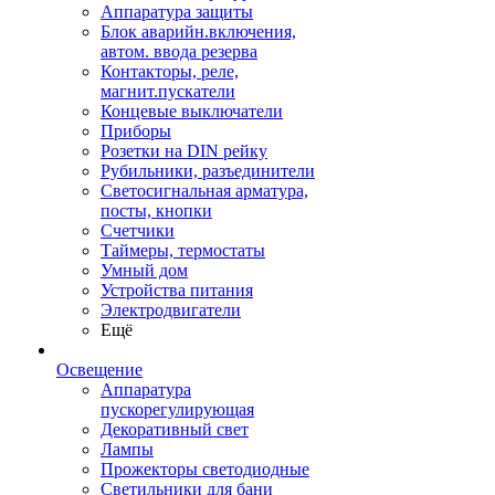
Аппаратура защиты
Блок аварийн.включения,
автом. ввода резерва
Контакторы, реле,
магнит.пускатели
Концевые выключатели
Приборы
Розетки на DIN рейку
Рубильники, разъединители
Светосигнальная арматура,
посты, кнопки
Счетчики
Таймеры, термостаты
Умный дом
Устройства питания
Электродвигатели
Ещё
Освещение
Аппаратура
пускорегулирующая
Декоративный свет
Лампы
Прожекторы светодиодные
Светильники для бани