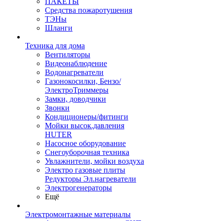
ПАКЕТЫ
Средства пожаротушения
ТЭНы
Шланги
Техника для дома
Вентиляторы
Видеонаблюдение
Водонагреватели
Газонокосилки, Бензо/
ЭлектроТриммеры
Замки, доводчики
Звонки
Кондиционеры/фитинги
Мойки высок.давления
HUTER
Насосное оборудование
Снегоуборочная техника
Увлажнители, мойки воздуха
Электро газовые плиты
Редукторы Эл.нагреватели
Электрогенераторы
Ещё
Электромонтажные материалы