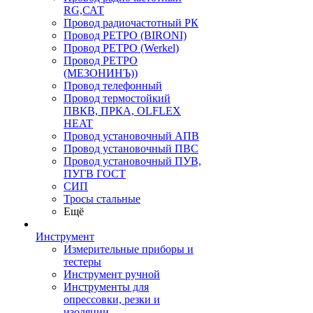
RG,САТ
Провод радиочастотный РК
Провод РЕТРО (BIRONI)
Провод РЕТРО (Werkel)
Провод РЕТРО
(МЕЗОНИНЪ))
Провод телефонный
Провод термостойкий
ПВКВ, ПРКА, OLFLEX
HEAT
Провод установочный АПВ
Провод установочный ПВС
Провод установочный ПУВ,
ПУГВ ГОСТ
СИП
Тросы стальные
Ещё
Инструмент
Измерительные приборы и
тестеры
Инструмент ручной
Инструменты для
опрессовки, резки и
изоляции