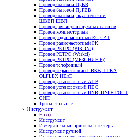
Провод бытовой ПуВВ
Провод бытовой ПуГВВ
Провод бытовой, акустический
ШВВП,ШВП
Провод для водопогружных насосов
Провод компьютерный
Провод радиочастотный RG,САТ
Провод радиочастотный РК
Провод РЕТРО (BIRONI)
Провод РЕТРО (Werkel)
Провод РЕТРО (МЕЗОНИНЪ))
Провод телефонный
Провод термостойкий ПВКВ, ПРКА,
OLFLEX HEAT
Провод установочный АПВ
Провод установочный ПВС
Провод установочный ПУВ, ПУГВ ГОСТ
СИП
Тросы стальные
Инструмент
Назад
Инструмент
Измерительные приборы и тестеры
Инструмент ручной
Инструменты для опрессовки, резки и