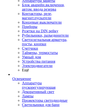
Аппаратура защиты
Блок аварийн.включения,
автом. ввода резерва
Контакторы, реле,
магнит.пускатели
Концевые выключатели
Приборы
Розетки на DIN рейку
Рубильники, разъединители
Светосигнальная арматура,
посты, кнопки
Счетчики
Таймеры, термостаты
Умный дом
Устройства питания
Электродвигатели
Ещё
Освещение
Аппаратура
пускорегулирующая
Декоративный свет
Лампы
Прожекторы светодиодные
Светильники для бани