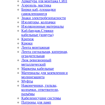
Арматура для монтажа СИП
Аэрозоль, мастика
Бирки каб.,площадки
самоклеющиеся
Знаки электробезопасности
Изоляторы, колпачки
Изоляционные материалы
Каб.бандаж.Стяжки
кабельные (хомуты)
Крепеж
Крюки
Лента монтажная
Лента сигнальная, киперная,
оградительная
Люк ревизионный
металлический
Маркеры кабельные
Материалы для заземления и
молниезащита
Муфты
Наконечники, гильзы,
колпачки. ответвители,
разъёмы
Кабеленесущие системы
Патроны для ламп