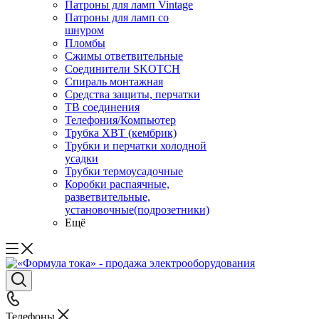
Патроны для ламп Vintage
Патроны для ламп со
шнуром
Пломбы
Сжимы ответвительные
Соединители SKOTCH
Спираль монтажная
Средства защиты, перчатки
ТВ соединения
Телефония/Компьютер
Трубка ХВТ (кембрик)
Трубки и перчатки холодной
усадки
Трубки термоусадочные
Коробки распаячные,
разветвительные,
установочные(подрозетники)
Ещё
Телефоны