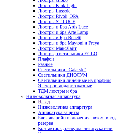
Люстры Globo
Люстры Kink Light
Люстры Lussole
Люстры Rivoli, ЭРА
Люстры ST LUCE
Люстры и Бра Artis Luce
Люстры и бра Arte Lamp
Люстры и Бра Benetti
Люстры и бра Maytoni и Freya
Люстры МаксЛайт
Люстры, светильники EGLO
Плафон
Разные
Светильники "Galassie"
Светильники ДИОЛУМ
Светильники линейные из профиля
Электростандарт заказные
ТДМ люстры и бра
Низковольтная аппаратура
Назад
Низковольтная аппаратура
Аппаратура защиты
Блок аварийн.включения, автом. ввода
резерва
Контакторы, реле, магнит.пускатели