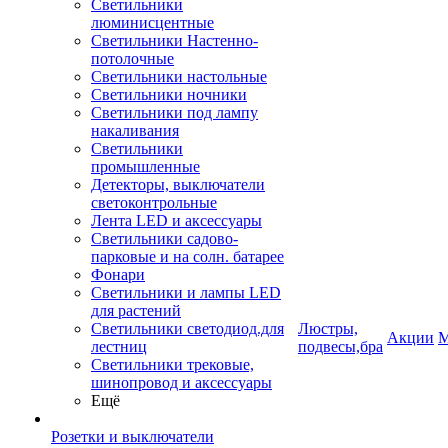
Светильники
люминисцентные
Светильники Настенно-
потолочные
Светильники настольные
Светильники ночники
Светильники под лампу
накаливания
Светильники
промышленные
Детекторы, выключатели
светоконтрольные
Лента LED и аксессуары
Светильники садово-
парковые и на солн. батарее
Фонари
Светильники и лампы LED
для растений
Светильники светодиод.для
Люстры,
Акции
М
лестниц
подвесы,бра
Светильники трековые,
шинопровод и аксессуары
Ещё
Розетки и выключатели