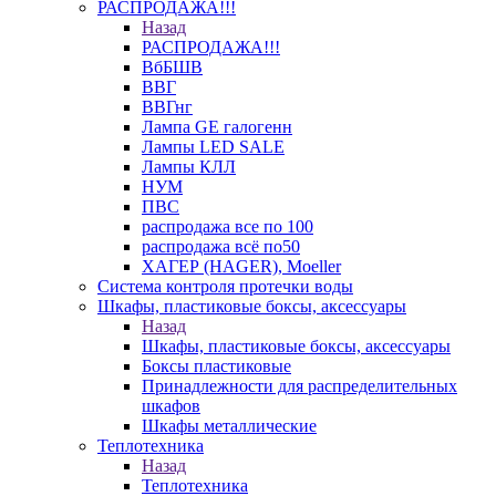
РАСПРОДАЖА!!!
Назад
РАСПРОДАЖА!!!
ВбБШВ
ВВГ
ВВГнг
Лампа GE галогенн
Лампы LED SALE
Лампы КЛЛ
НУМ
ПВС
распродажа все по 100
распродажа всё по50
ХАГЕР (HAGER), Moeller
Система контроля протечки воды
Шкафы, пластиковые боксы, аксессуары
Назад
Шкафы, пластиковые боксы, аксессуары
Боксы пластиковые
Принадлежности для распределительных
шкафов
Шкафы металлические
Теплотехника
Назад
Теплотехника