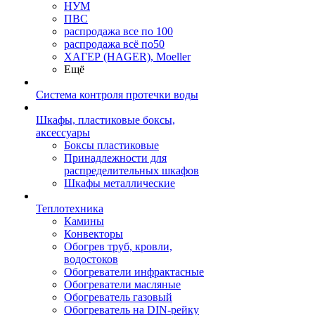
НУМ
ПВС
распродажа все по 100
распродажа всё по50
ХАГЕР (HAGER), Moeller
Ещё
Система контроля протечки воды
Шкафы, пластиковые боксы,
аксессуары
Боксы пластиковые
Принадлежности для
распределительных шкафов
Шкафы металлические
Теплотехника
Камины
Конвекторы
Обогрев труб, кровли,
водостоков
Обогреватели инфрактасные
Обогреватели масляные
Обогреватель газовый
Обогреватель на DIN-рейку