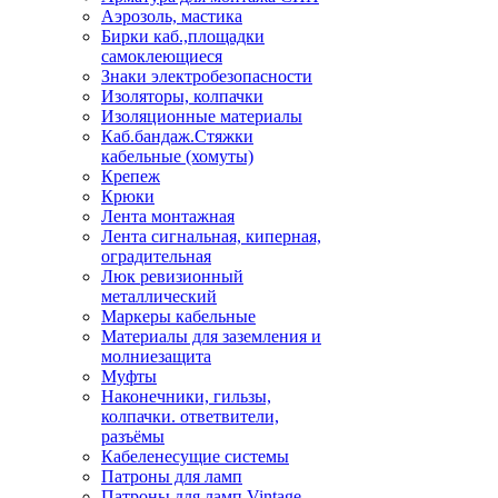
Аэрозоль, мастика
Бирки каб.,площадки
самоклеющиеся
Знаки электробезопасности
Изоляторы, колпачки
Изоляционные материалы
Каб.бандаж.Стяжки
кабельные (хомуты)
Крепеж
Крюки
Лента монтажная
Лента сигнальная, киперная,
оградительная
Люк ревизионный
металлический
Маркеры кабельные
Материалы для заземления и
молниезащита
Муфты
Наконечники, гильзы,
колпачки. ответвители,
разъёмы
Кабеленесущие системы
Патроны для ламп
Патроны для ламп Vintage