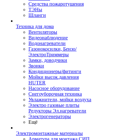
Средства пожаротушения
ТЭНы
Шланги
Техника для дома
Вентиляторы
Видеонаблюдение
Водонагреватели
Газонокосилки, Бензо/
ЭлектроТриммеры
Замки, доводчики
Звонки
Кондиционеры/фитинги
Мойки высок.давления
HUTER
Насосное оборудование
Снегоуборочная техника
Увлажнители, мойки воздуха
Электро газовые плиты
Редукторы Эл.нагреватели
Электрогенераторы
Ещё
Электромонтажные материалы
Арматура для монтажа СИП