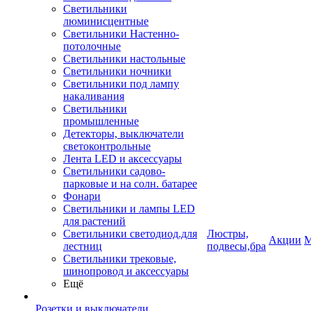
Светильники
люминисцентные
Светильники Настенно-
потолочные
Светильники настольные
Светильники ночники
Светильники под лампу
накаливания
Светильники
промышленные
Детекторы, выключатели
светоконтрольные
Лента LED и аксессуары
Светильники садово-
парковые и на солн. батарее
Фонари
Светильники и лампы LED
для растений
Светильники светодиод.для
Люстры,
Акции
М
лестниц
подвесы,бра
Светильники трековые,
шинопровод и аксессуары
Ещё
Розетки и выключатели