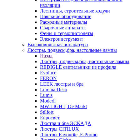
изоляции
Лестницы, строительные ходули
Паяльное оборудование
Расходные материалы
Сварочные аппараты
Фены и термопистолеты
Электроинструмент
Высоковольтная аппаратура
Люстры, подвесы,бра, настольные лампы
Назад
Люстры, подвесы,бра, настольные лампы
REDIGLE светильники из профиля
Evoluce
FERON
LEEK люстры и бра
Lumina Deco
Lumis
Moderli
MW-LIGHT, De Markt
Stilfort
Евросвет
Люстра и бра ЭСКАДА
Люстры CITILUX
Люстры Favourite, F-Promo