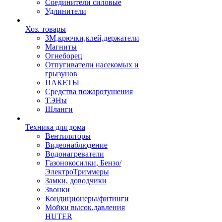
Соединители силовые
Удлинители
Хоз. товары
ЗМ,крючки,клей,держатели
Магниты
Огнеборец
Отпугиватели насекомых и
грызунов
ПАКЕТЫ
Средства пожаротушения
ТЭНы
Шланги
Техника для дома
Вентиляторы
Видеонаблюдение
Водонагреватели
Газонокосилки, Бензо/
ЭлектроТриммеры
Замки, доводчики
Звонки
Кондиционеры/фитинги
Мойки высок.давления
HUTER