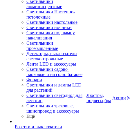
Светильники
люминисцентные
Светильники Настенно-
потолочные
Светильники настольные
Светильники ночники
Светильники под лампу
накаливания
Светильники
промышленные
Детекторы, выключатели
светоконтрольные
Лента LED и аксессуары
Светильники садово-
парковые и на солн. батарее
Фонари
Светильники и лампы LED
для растений
Светильники светодиод.для
Люстры,
Акции
М
лестниц
подвесы,бра
Светильники трековые,
шинопровод и аксессуары
Ещё
Розетки и выключатели