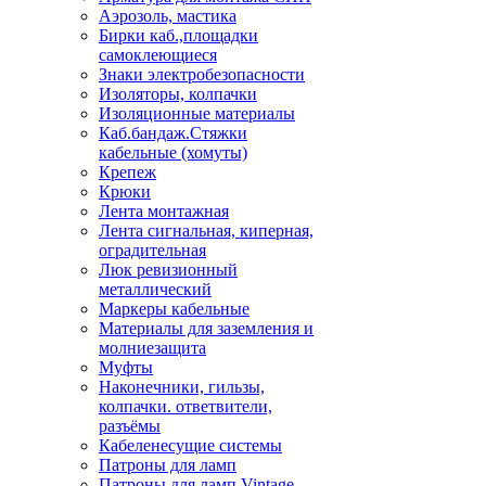
Аэрозоль, мастика
Бирки каб.,площадки
самоклеющиеся
Знаки электробезопасности
Изоляторы, колпачки
Изоляционные материалы
Каб.бандаж.Стяжки
кабельные (хомуты)
Крепеж
Крюки
Лента монтажная
Лента сигнальная, киперная,
оградительная
Люк ревизионный
металлический
Маркеры кабельные
Материалы для заземления и
молниезащита
Муфты
Наконечники, гильзы,
колпачки. ответвители,
разъёмы
Кабеленесущие системы
Патроны для ламп
Патроны для ламп Vintage