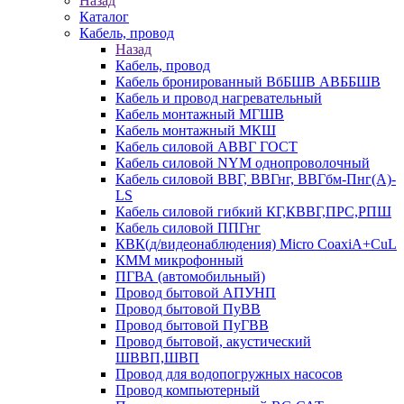
Назад
Каталог
Кабель, провод
Назад
Кабель, провод
Кабель бронированный ВбБШВ АВББШВ
Кабель и провод нагревательный
Кабель монтажный МГШВ
Кабель монтажный МКШ
Кабель силовой АВВГ ГОСТ
Кабель силовой NYM однопроволочный
Кабель силовой ВВГ, ВВГнг, ВВГбм-Пнг(А)-
LS
Кабель силовой гибкий КГ,КВВГ,ПРС,РПШ
Кабель силовой ППГнг
КВК(д/видеонаблюдения) Micro CoaxiA+CuL
КММ микрофонный
ПГВА (автомобильный)
Провод бытовой АПУНП
Провод бытовой ПуВВ
Провод бытовой ПуГВВ
Провод бытовой, акустический
ШВВП,ШВП
Провод для водопогружных насосов
Провод компьютерный