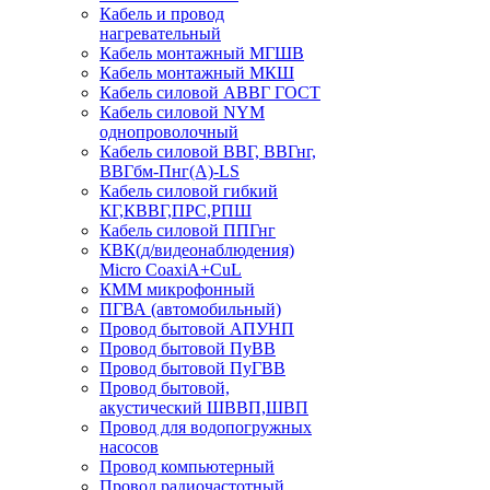
Кабель и провод
нагревательный
Кабель монтажный МГШВ
Кабель монтажный МКШ
Кабель силовой АВВГ ГОСТ
Кабель силовой NYM
однопроволочный
Кабель силовой ВВГ, ВВГнг,
ВВГбм-Пнг(А)-LS
Кабель силовой гибкий
КГ,КВВГ,ПРС,РПШ
Кабель силовой ППГнг
КВК(д/видеонаблюдения)
Micro CoaxiA+CuL
КММ микрофонный
ПГВА (автомобильный)
Провод бытовой АПУНП
Провод бытовой ПуВВ
Провод бытовой ПуГВВ
Провод бытовой,
акустический ШВВП,ШВП
Провод для водопогружных
насосов
Провод компьютерный
Провод радиочастотный