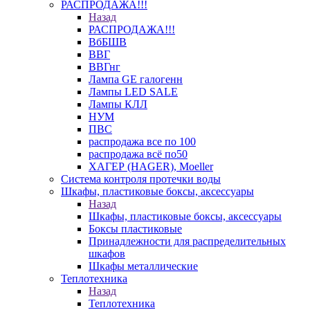
РАСПРОДАЖА!!!
Назад
РАСПРОДАЖА!!!
ВбБШВ
ВВГ
ВВГнг
Лампа GE галогенн
Лампы LED SALE
Лампы КЛЛ
НУМ
ПВС
распродажа все по 100
распродажа всё по50
ХАГЕР (HAGER), Moeller
Система контроля протечки воды
Шкафы, пластиковые боксы, аксессуары
Назад
Шкафы, пластиковые боксы, аксессуары
Боксы пластиковые
Принадлежности для распределительных
шкафов
Шкафы металлические
Теплотехника
Назад
Теплотехника