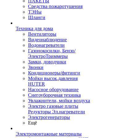
ПАКЕТЫ
Средства пожаротушения
ТЭНы
Шланги
Техника для дома
Вентиляторы
Видеонаблюдение
Водонагреватели
Газонокосилки, Бензо/
ЭлектроТриммеры
Замки, доводчики
Звонки
Кондиционеры/фитинги
Мойки высок.давления
HUTER
Насосное оборудование
Снегоуборочная техника
Увлажнители, мойки воздуха
Электро газовые плиты
Редукторы Эл.нагреватели
Электрогенераторы
Ещё
Электромонтажные материалы