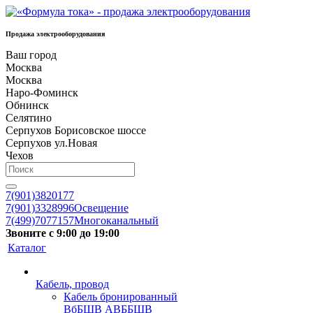
Продажа электрооборудования
Ваш город
Москва
Москва
Наро-Фоминск
Обнинск
Селятино
Серпухов Борисовское шоссе
Серпухов ул.Новая
Чехов
7(901)3820177
7(901)3328996
Освещение
7(499)7077157
Многоканальный
Звоните с 9:00 до 19:00
Каталог
Кабель, провод
Кабель бронированный
ВбБШВ АВББШВ