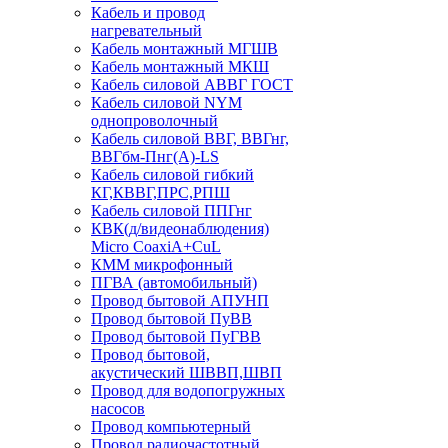
Кабель и провод
нагревательный
Кабель монтажный МГШВ
Кабель монтажный МКШ
Кабель силовой АВВГ ГОСТ
Кабель силовой NYM
однопроволочный
Кабель силовой ВВГ, ВВГнг,
ВВГбм-Пнг(А)-LS
Кабель силовой гибкий
КГ,КВВГ,ПРС,РПШ
Кабель силовой ППГнг
КВК(д/видеонаблюдения)
Micro CoaxiA+CuL
КММ микрофонный
ПГВА (автомобильный)
Провод бытовой АПУНП
Провод бытовой ПуВВ
Провод бытовой ПуГВВ
Провод бытовой,
акустический ШВВП,ШВП
Провод для водопогружных
насосов
Провод компьютерный
Провод радиочастотный