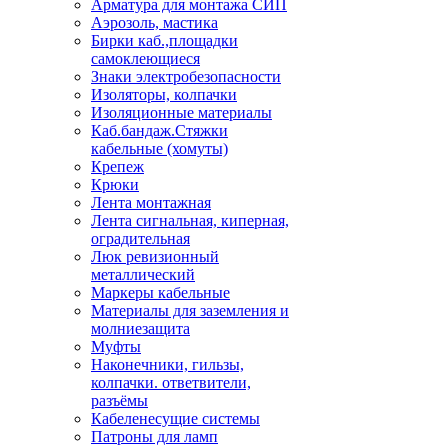
Арматура для монтажа СИП
Аэрозоль, мастика
Бирки каб.,площадки
самоклеющиеся
Знаки электробезопасности
Изоляторы, колпачки
Изоляционные материалы
Каб.бандаж.Стяжки
кабельные (хомуты)
Крепеж
Крюки
Лента монтажная
Лента сигнальная, киперная,
оградительная
Люк ревизионный
металлический
Маркеры кабельные
Материалы для заземления и
молниезащита
Муфты
Наконечники, гильзы,
колпачки. ответвители,
разъёмы
Кабеленесущие системы
Патроны для ламп