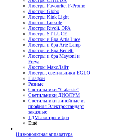
Люстры CITILUX
Люстры Favourite, F-Promo
Люстры Globo
Люстры Kink Light
Люстры Lussole
Люстры Rivoli, ЭРА
Люстры ST LUCE
Люстры и Бра Artis Luce
Люстры и бра Arte Lamp
Люстры и Бра Benetti
Люстры и бра Maytoni и
Freya
Люстры МаксЛайт
Люстры, светильники EGLO
Плафон
Разные
Светильники "Galassie"
Светильники ДИОЛУМ
Светильники линейные из
профиля Электростандарт
заказные
ТДМ люстры и бра
Ещё
Низковольтная аппаратура