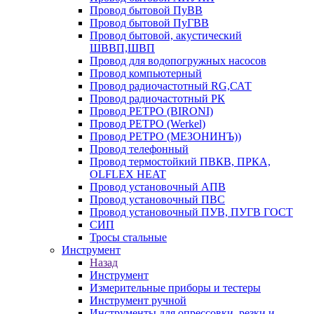
Провод бытовой ПуВВ
Провод бытовой ПуГВВ
Провод бытовой, акустический
ШВВП,ШВП
Провод для водопогружных насосов
Провод компьютерный
Провод радиочастотный RG,САТ
Провод радиочастотный РК
Провод РЕТРО (BIRONI)
Провод РЕТРО (Werkel)
Провод РЕТРО (МЕЗОНИНЪ))
Провод телефонный
Провод термостойкий ПВКВ, ПРКА,
OLFLEX HEAT
Провод установочный АПВ
Провод установочный ПВС
Провод установочный ПУВ, ПУГВ ГОСТ
СИП
Тросы стальные
Инструмент
Назад
Инструмент
Измерительные приборы и тестеры
Инструмент ручной
Инструменты для опрессовки, резки и