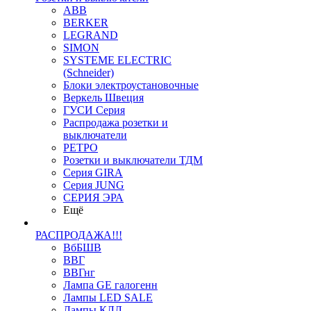
ABB
BERKER
LEGRAND
SIMON
SYSTEME ELECTRIC
(Schneider)
Блоки электроустановочные
Веркель Швеция
ГУСИ Серия
Распродажа розетки и
выключатели
РЕТРО
Розетки и выключатели ТДМ
Серия GIRA
Серия JUNG
СЕРИЯ ЭРА
Ещё
РАСПРОДАЖА!!!
ВбБШВ
ВВГ
ВВГнг
Лампа GE галогенн
Лампы LED SALE
Лампы КЛЛ