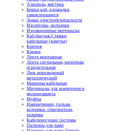
Аэрозоль, мастика
Бирки каб.,площадки
самоклеющиеся
Знаки электробезопасности
Изоляторы, колпачки
Изоляционные материалы
Каб.бандаж.Стяжки
кабельные (хомуты)
Крепеж
Крюки
Лента монтажная
Лента сигнальная, киперная,
оградительная
Люк ревизионный
металлический
Маркеры кабельные
Материалы для заземления и
молниезащита
Муфты
Наконечники, гильзы,
колпачки. ответвители,
разъёмы
Кабеленесущие системы
Патроны для ламп
Патроны для ламп Vintage