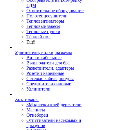
Обогреватель на DIN-рейку
ТДМ
Отопительное оборудование
Полотенцесушители
Тепловентиляторы
Тепловые завесы
Тепловые пушки
Тёплый пол
Ещё
Удлинители, вилки, разьемы
Вилки кабельные
Выключатели для бра
Разветвители, адаптеры
Розетки кабельные
Сетевые кабеля, шнуры
Соединители силовые
Удлинители
Хоз. товары
ЗМ,крючки,клей,держатели
Магниты
Огнеборец
Отпугиватели насекомых и
грызунов