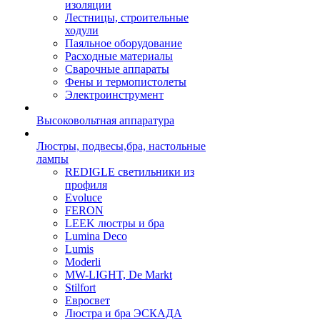
изоляции
Лестницы, строительные
ходули
Паяльное оборудование
Расходные материалы
Сварочные аппараты
Фены и термопистолеты
Электроинструмент
Высоковольтная аппаратура
Люстры, подвесы,бра, настольные
лампы
REDIGLE светильники из
профиля
Evoluce
FERON
LEEK люстры и бра
Lumina Deco
Lumis
Moderli
MW-LIGHT, De Markt
Stilfort
Евросвет
Люстра и бра ЭСКАДА