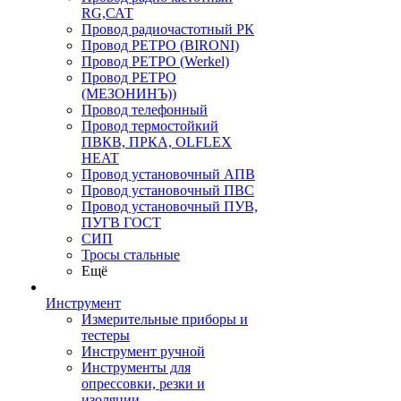
RG,САТ
Провод радиочастотный РК
Провод РЕТРО (BIRONI)
Провод РЕТРО (Werkel)
Провод РЕТРО
(МЕЗОНИНЪ))
Провод телефонный
Провод термостойкий
ПВКВ, ПРКА, OLFLEX
HEAT
Провод установочный АПВ
Провод установочный ПВС
Провод установочный ПУВ,
ПУГВ ГОСТ
СИП
Тросы стальные
Ещё
Инструмент
Измерительные приборы и
тестеры
Инструмент ручной
Инструменты для
опрессовки, резки и
изоляции