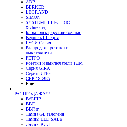
ABB
BERKER
LEGRAND
SIMON
SYSTEME ELECTRIC
(Schneider)
Блоки электроустановочные
Веркель Швеция
ГУСИ Серия
Распродажа розетки и
выключатели
РЕТРО
Розетки и выключатели ТДМ
Серия GIRA
Серия JUNG
СЕРИЯ ЭРА
Ещё
РАСПРОДАЖА!!!
ВбБШВ
ВВГ
ВВГнг
Лампа GE галогенн
Лампы LED SALE
Лампы КЛЛ