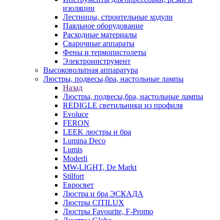
изоляции
Лестницы, строительные ходули
Паяльное оборудование
Расходные материалы
Сварочные аппараты
Фены и термопистолеты
Электроинструмент
Высоковольтная аппаратура
Люстры, подвесы,бра, настольные лампы
Назад
Люстры, подвесы,бра, настольные лампы
REDIGLE светильники из профиля
Evoluce
FERON
LEEK люстры и бра
Lumina Deco
Lumis
Moderli
MW-LIGHT, De Markt
Stilfort
Евросвет
Люстра и бра ЭСКАДА
Люстры CITILUX
Люстры Favourite, F-Promo