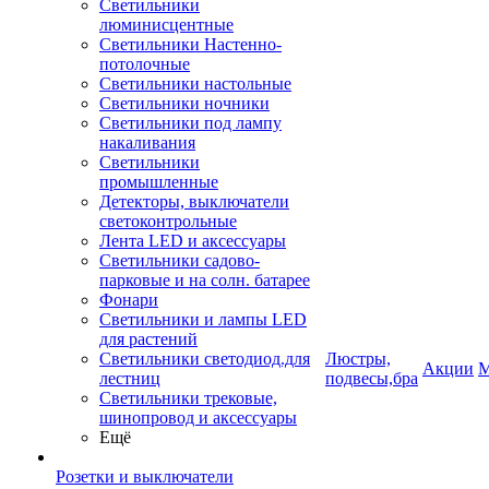
Светильники
люминисцентные
Светильники Настенно-
потолочные
Светильники настольные
Светильники ночники
Светильники под лампу
накаливания
Светильники
промышленные
Детекторы, выключатели
светоконтрольные
Лента LED и аксессуары
Светильники садово-
парковые и на солн. батарее
Фонари
Светильники и лампы LED
для растений
Светильники светодиод.для
Люстры,
Акции
М
лестниц
подвесы,бра
Светильники трековые,
шинопровод и аксессуары
Ещё
Розетки и выключатели