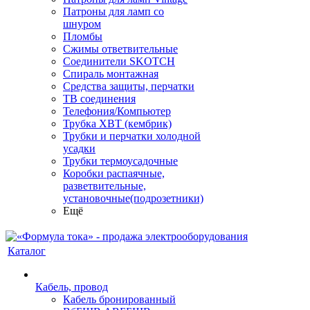
Патроны для ламп со
шнуром
Пломбы
Сжимы ответвительные
Соединители SKOTCH
Спираль монтажная
Средства защиты, перчатки
ТВ соединения
Телефония/Компьютер
Трубка ХВТ (кембрик)
Трубки и перчатки холодной
усадки
Трубки термоусадочные
Коробки распаячные,
разветвительные,
установочные(подрозетники)
Ещё
Каталог
Кабель, провод
Кабель бронированный