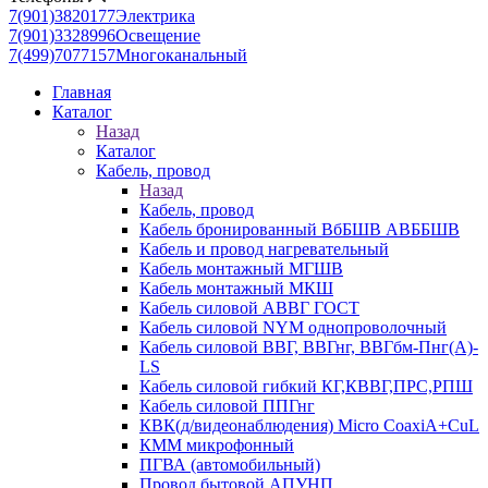
7(901)3820177
Электрика
7(901)3328996
Освещение
7(499)7077157
Многоканальный
Главная
Каталог
Назад
Каталог
Кабель, провод
Назад
Кабель, провод
Кабель бронированный ВбБШВ АВББШВ
Кабель и провод нагревательный
Кабель монтажный МГШВ
Кабель монтажный МКШ
Кабель силовой АВВГ ГОСТ
Кабель силовой NYM однопроволочный
Кабель силовой ВВГ, ВВГнг, ВВГбм-Пнг(А)-
LS
Кабель силовой гибкий КГ,КВВГ,ПРС,РПШ
Кабель силовой ППГнг
КВК(д/видеонаблюдения) Micro CoaxiA+CuL
КММ микрофонный
ПГВА (автомобильный)
Провод бытовой АПУНП