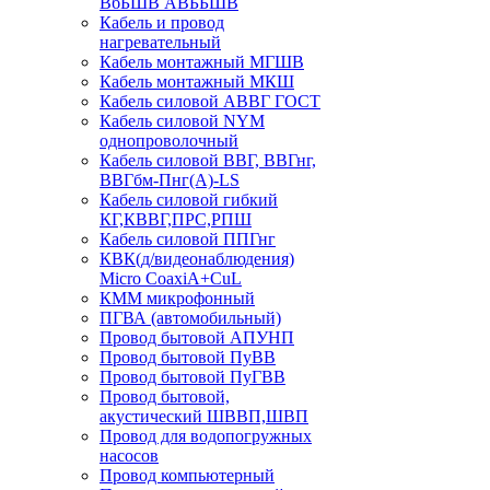
ВбБШВ АВББШВ
Кабель и провод
нагревательный
Кабель монтажный МГШВ
Кабель монтажный МКШ
Кабель силовой АВВГ ГОСТ
Кабель силовой NYM
однопроволочный
Кабель силовой ВВГ, ВВГнг,
ВВГбм-Пнг(А)-LS
Кабель силовой гибкий
КГ,КВВГ,ПРС,РПШ
Кабель силовой ППГнг
КВК(д/видеонаблюдения)
Micro CoaxiA+CuL
КММ микрофонный
ПГВА (автомобильный)
Провод бытовой АПУНП
Провод бытовой ПуВВ
Провод бытовой ПуГВВ
Провод бытовой,
акустический ШВВП,ШВП
Провод для водопогружных
насосов
Провод компьютерный