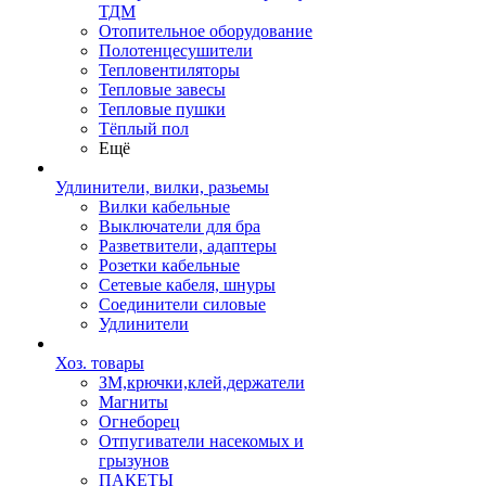
ТДМ
Отопительное оборудование
Полотенцесушители
Тепловентиляторы
Тепловые завесы
Тепловые пушки
Тёплый пол
Ещё
Удлинители, вилки, разьемы
Вилки кабельные
Выключатели для бра
Разветвители, адаптеры
Розетки кабельные
Сетевые кабеля, шнуры
Соединители силовые
Удлинители
Хоз. товары
ЗМ,крючки,клей,держатели
Магниты
Огнеборец
Отпугиватели насекомых и
грызунов
ПАКЕТЫ