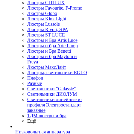
Люстры CITILUX
Люстры Favourite, F-Promo
Люстры Globo
Люстры Kink Light
Люстры Lussole
Люстры Rivoli, ЭРА
Люстры ST LUCE
Люстры и Бра Artis Luce
Люстры и бра Arte Lamp
Люстры и Бра Benetti
Люстры и бра Maytoni и
Freya
Люстры МаксЛайт
Люстры, светильники EGLO
Плафон
Разные
Светильники "Galassie"
Светильники ДИОЛУМ
Светильники линейные из
профиля Электростандарт
заказные
ТДМ люстры и бра
Ещё
Низковольтная аппаратура