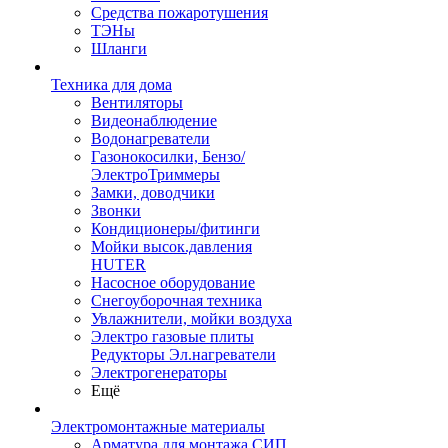
Средства пожаротушения
ТЭНы
Шланги
Техника для дома
Вентиляторы
Видеонаблюдение
Водонагреватели
Газонокосилки, Бензо/
ЭлектроТриммеры
Замки, доводчики
Звонки
Кондиционеры/фитинги
Мойки высок.давления
HUTER
Насосное оборудование
Снегоуборочная техника
Увлажнители, мойки воздуха
Электро газовые плиты
Редукторы Эл.нагреватели
Электрогенераторы
Ещё
Электромонтажные материалы
Арматура для монтажа СИП