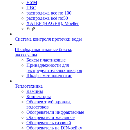
НУМ
ПВС
распродажа все по 100
распродажа всё по50
ХАГЕР (HAGER), Moeller
Ещё
Система контроля протечки воды
Шкафы, пластиковые боксы,
аксессуары
Боксы пластиковые
Принадлежности для
распределительных шкафов
Шкафы металлические
Теплотехника
Камины
Конвекторы
Обогрев труб, кровли,
водостоков
Обогреватели инфрактасные
Обогреватели масляные
Обогреватель газовый
Обогреватель на DIN-рейку