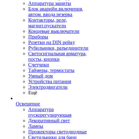
Аппаратура защиты
Блок аварийн.включения,
автом. ввода резерва
Контакторы, реле,
магнит.пускатели
Концевые выключатели
Приборы
Розетки на DIN рейку
Рубильники, разъединители
Светосигнальная арматура,
посты, кнопки
Счетчики
Таймеры, термостаты
Умный дом
Устройства питания
Электродвигатели
Ещё
Освещение
Аппаратура
пускорегулирующая
Декоративный свет
Лампы
Прожекторы светодиодные
Светильники для бани