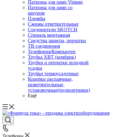
Патроны для ламп Vintage
Патроны для ламп со
шнуром
Пломбы
Сжимы ответвительные
Соединители SKOTCH
Спираль монтажная
Средства защиты, перчатки
ТВ соединения
Телефония/Компьютер
Трубка ХВТ (кембрик)
Трубки и перчатки холодной
усадки
Трубки термоусадочные
Коробки распаячные,
разветвительные,
установочные(подрозетники)
Ещё
Телефоны