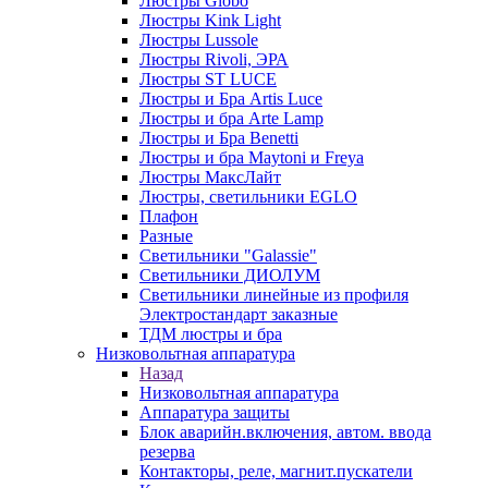
Люстры Globo
Люстры Kink Light
Люстры Lussole
Люстры Rivoli, ЭРА
Люстры ST LUCE
Люстры и Бра Artis Luce
Люстры и бра Arte Lamp
Люстры и Бра Benetti
Люстры и бра Maytoni и Freya
Люстры МаксЛайт
Люстры, светильники EGLO
Плафон
Разные
Светильники "Galassie"
Светильники ДИОЛУМ
Светильники линейные из профиля
Электростандарт заказные
ТДМ люстры и бра
Низковольтная аппаратура
Назад
Низковольтная аппаратура
Аппаратура защиты
Блок аварийн.включения, автом. ввода
резерва
Контакторы, реле, магнит.пускатели