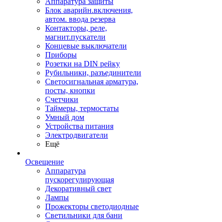
Аппаратура защиты
Блок аварийн.включения,
автом. ввода резерва
Контакторы, реле,
магнит.пускатели
Концевые выключатели
Приборы
Розетки на DIN рейку
Рубильники, разъединители
Светосигнальная арматура,
посты, кнопки
Счетчики
Таймеры, термостаты
Умный дом
Устройства питания
Электродвигатели
Ещё
Освещение
Аппаратура
пускорегулирующая
Декоративный свет
Лампы
Прожекторы светодиодные
Светильники для бани