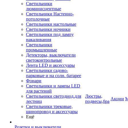
Светильники
люминисцентные
Светильники Настенно-
потолочные
Светильники настольные
Светильники ночники
Светильники под лампу
накаливания
Светильники
промышленные
Детекторы, выключатели
светоконтрольные
Лента LED и аксессуары
Светильники садово-
парковые и на солн. батарее
Фонари
Светильники и лампы LED
для растений
Светильники светодиод.для
Люстры,
Акции
М
лестниц
подвесы,бра
Светильники трековые,
шинопровод и аксессуары
Ещё
Розетки и выключатели