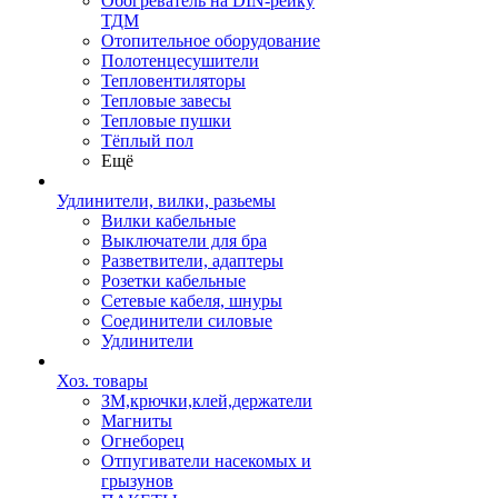
Обогреватель на DIN-рейку
ТДМ
Отопительное оборудование
Полотенцесушители
Тепловентиляторы
Тепловые завесы
Тепловые пушки
Тёплый пол
Ещё
Удлинители, вилки, разьемы
Вилки кабельные
Выключатели для бра
Разветвители, адаптеры
Розетки кабельные
Сетевые кабеля, шнуры
Соединители силовые
Удлинители
Хоз. товары
ЗМ,крючки,клей,держатели
Магниты
Огнеборец
Отпугиватели насекомых и
грызунов