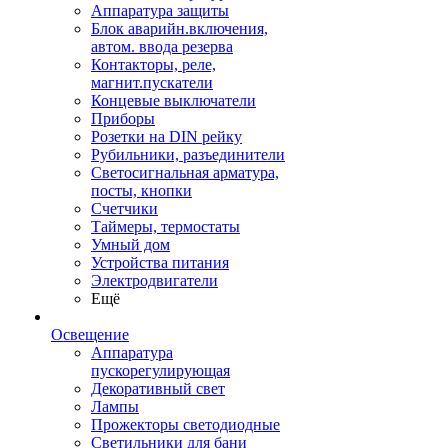
Аппаратура защиты
Блок аварийн.включения,
автом. ввода резерва
Контакторы, реле,
магнит.пускатели
Концевые выключатели
Приборы
Розетки на DIN рейку
Рубильники, разъединители
Светосигнальная арматура,
посты, кнопки
Счетчики
Таймеры, термостаты
Умный дом
Устройства питания
Электродвигатели
Ещё
Освещение
Аппаратура
пускорегулирующая
Декоративный свет
Лампы
Прожекторы светодиодные
Светильники для бани