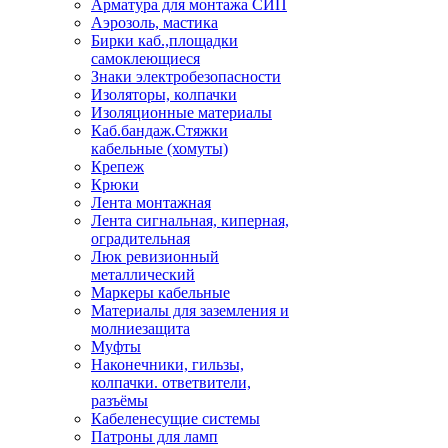
Арматура для монтажа СИП
Аэрозоль, мастика
Бирки каб.,площадки
самоклеющиеся
Знаки электробезопасности
Изоляторы, колпачки
Изоляционные материалы
Каб.бандаж.Стяжки
кабельные (хомуты)
Крепеж
Крюки
Лента монтажная
Лента сигнальная, киперная,
оградительная
Люк ревизионный
металлический
Маркеры кабельные
Материалы для заземления и
молниезащита
Муфты
Наконечники, гильзы,
колпачки. ответвители,
разъёмы
Кабеленесущие системы
Патроны для ламп