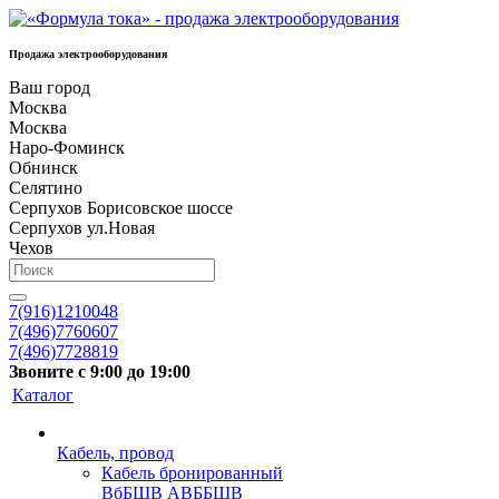
Продажа электрооборудования
Ваш город
Москва
Москва
Наро-Фоминск
Обнинск
Селятино
Серпухов Борисовское шоссе
Серпухов ул.Новая
Чехов
7(916)1210048
7(496)7760607
7(496)7728819
Звоните с 9:00 до 19:00
Каталог
Кабель, провод
Кабель бронированный
ВбБШВ АВББШВ