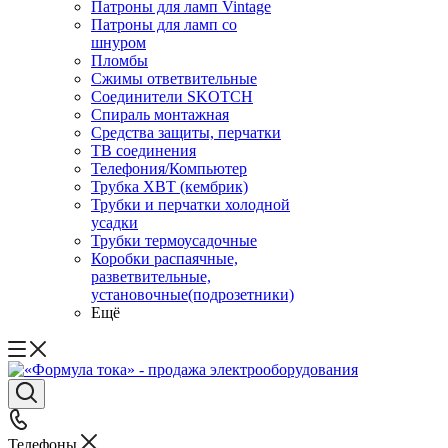
Патроны для ламп Vintage
Патроны для ламп со
шнуром
Пломбы
Сжимы ответвительные
Соединители SKOTCH
Спираль монтажная
Средства защиты, перчатки
ТВ соединения
Телефония/Компьютер
Трубка ХВТ (кембрик)
Трубки и перчатки холодной
усадки
Трубки термоусадочные
Коробки распаячные,
разветвительные,
установочные(подрозетники)
Ещё
Телефоны