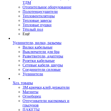
ТДМ
Отопительное оборудование
Полотенцесушители
Тепловентиляторы
Тепловые завесы
Тепловые пушки
Тёплый пол
Ещё
Удлинители, вилки, разьемы
Вилки кабельные
Выключатели для бра
Разветвители, адаптеры
Розетки кабельные
Сетевые кабеля, шнуры
Соединители силовые
Удлинители
Хоз. товары
ЗМ,крючки,клей,держатели
Магниты
Огнеборец
Отпугиватели насекомых и
грызунов
ПАКЕТЫ