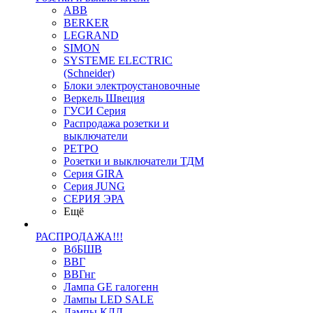
ABB
BERKER
LEGRAND
SIMON
SYSTEME ELECTRIC
(Schneider)
Блоки электроустановочные
Веркель Швеция
ГУСИ Серия
Распродажа розетки и
выключатели
РЕТРО
Розетки и выключатели ТДМ
Серия GIRA
Серия JUNG
СЕРИЯ ЭРА
Ещё
РАСПРОДАЖА!!!
ВбБШВ
ВВГ
ВВГнг
Лампа GE галогенн
Лампы LED SALE
Лампы КЛЛ