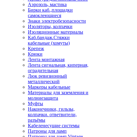
Аэрозоль, мастика
Бирки каб.,площадки
самоклеющиеся
Знаки электробезопасности
Изоляторы, колпачки
Изоляционные материалы
Каб.бандаж.Стяжки
кабельные (хомуты)
Крепеж
Крюки
Лента монтажная
Лента сигнальная, киперная,
оградительная
Люк ревизионный
металлический
Маркеры кабельные
Материалы для заземления и
молниезащита
Муфты
Наконечники, гильзы,
колпачки. ответвители,
разъёмы
Кабеленесущие системы
Патроны для ламп
Патроны для ламп Vintage