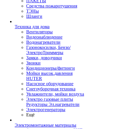
ПАКЕТЫ
Средства пожаротушения
ТЭНы
Шланги
Техника для дома
Вентиляторы
Видеонаблюдение
Водонагреватели
Газонокосилки, Бензо/
ЭлектроТриммеры
Замки, доводчики
Звонки
Кондиционеры/фитинги
Мойки высок.давления
HUTER
Насосное оборудование
Снегоуборочная техника
Увлажнители, мойки воздуха
Электро газовые плиты
Редукторы Эл.нагреватели
Электрогенераторы
Ещё
Электромонтажные материалы