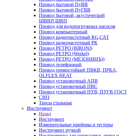
Провод бытовой ПуВВ
Провод бытовой ПуГВВ
Провод бытовой, акустический
ШВВП,ШВП
Провод для водопогружных насосов
Провод компьютерный
Провод радиочастотный RG,САТ
Провод радиочастотный РК
Провод РЕТРО (BIRONI)
Провод РЕТРО (Werkel)
Провод РЕТРО (МЕЗОНИНЪ))
Провод телефонный
Провод термостойкий ПВКВ, ПРКА,
OLFLEX HEAT
Провод установочный АПВ
Провод установочный ПВС
Провод установочный ПУВ, ПУГВ ГОСТ
СИП
Тросы стальные
Инструмент
Назад
Инструмент
Измерительные приборы и тестеры
Инструмент ручной
Инструменты для опрессовки, резки и