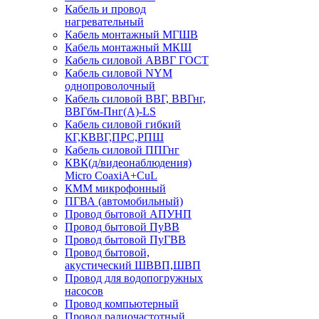
Кабель и провод
нагревательный
Кабель монтажный МГШВ
Кабель монтажный МКШ
Кабель силовой АВВГ ГОСТ
Кабель силовой NYM
однопроволочный
Кабель силовой ВВГ, ВВГнг,
ВВГбм-Пнг(А)-LS
Кабель силовой гибкий
КГ,КВВГ,ПРС,РПШ
Кабель силовой ППГнг
КВК(д/видеонаблюдения)
Micro CoaxiA+CuL
КММ микрофонный
ПГВА (автомобильный)
Провод бытовой АПУНП
Провод бытовой ПуВВ
Провод бытовой ПуГВВ
Провод бытовой,
акустический ШВВП,ШВП
Провод для водопогружных
насосов
Провод компьютерный
Провод радиочастотный