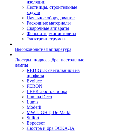
изоляции
Лестницы, строительные
ходули
Паяльное оборудование
Расходные материалы
Сварочные аппараты
Фены и термопистолеты
Электроинструмент
Высоковольтная аппаратура
Люстры, подвесы,бра, настольные
лампы
REDIGLE светильники из
профиля
Evoluce
FERON
LEEK люстры и бра
Lumina Deco
Lumis
Moderli
MW-LIGHT, De Markt
Stilfort
Евросвет
Люстра и бра ЭСКАДА