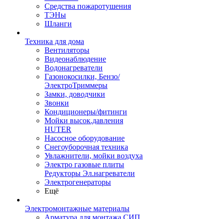
Средства пожаротушения
ТЭНы
Шланги
Техника для дома
Вентиляторы
Видеонаблюдение
Водонагреватели
Газонокосилки, Бензо/
ЭлектроТриммеры
Замки, доводчики
Звонки
Кондиционеры/фитинги
Мойки высок.давления
HUTER
Насосное оборудование
Снегоуборочная техника
Увлажнители, мойки воздуха
Электро газовые плиты
Редукторы Эл.нагреватели
Электрогенераторы
Ещё
Электромонтажные материалы
Арматура для монтажа СИП