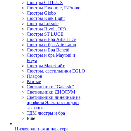
Люстры CITILUX
Люстры Favourite, F-Promo
Люстры Globo
Люстры Kink Light
Люстры Lussole
Люстры Rivoli, ЭРА
Люстры ST LUCE
Люстры и Бра Artis Luce
Люстры и бра Arte Lamp
Люстры и Бра Benetti
Люстры и бра Maytoni и
Freya
Люстры МаксЛайт
Люстры, светильники EGLO
Плафон
Разные
Светильники "Galassie"
Светильники ДИОЛУМ
Светильники линейные из
профиля Электростандарт
заказные
ТДМ люстры и бра
Ещё
Низковольтная аппаратура