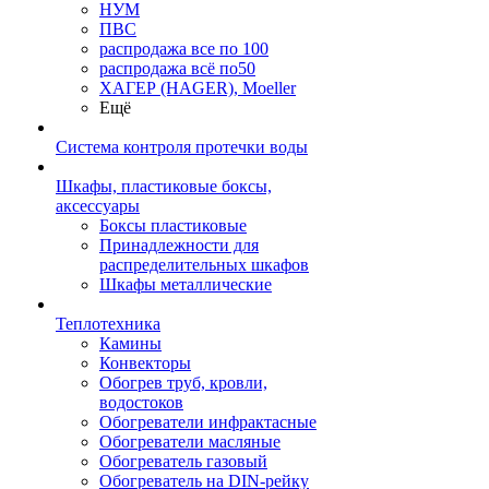
НУМ
ПВС
распродажа все по 100
распродажа всё по50
ХАГЕР (HAGER), Moeller
Ещё
Система контроля протечки воды
Шкафы, пластиковые боксы,
аксессуары
Боксы пластиковые
Принадлежности для
распределительных шкафов
Шкафы металлические
Теплотехника
Камины
Конвекторы
Обогрев труб, кровли,
водостоков
Обогреватели инфрактасные
Обогреватели масляные
Обогреватель газовый
Обогреватель на DIN-рейку