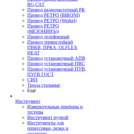
RG,САТ
Провод радиочастотный РК
Провод РЕТРО (BIRONI)
Провод РЕТРО (Werkel)
Провод РЕТРО
(МЕЗОНИНЪ))
Провод телефонный
Провод термостойкий
ПВКВ, ПРКА, OLFLEX
HEAT
Провод установочный АПВ
Провод установочный ПВС
Провод установочный ПУВ,
ПУГВ ГОСТ
СИП
Тросы стальные
Ещё
Инструмент
Измерительные приборы и
тестеры
Инструмент ручной
Инструменты для
опрессовки, резки и
изоляции