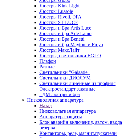
Люстры Globo
Люстры Kink Light
Люстры Lussole
Люстры Rivoli, ЭРА
Люстры ST LUCE
Люстры и Бра Artis Luce
Люстры и бра Arte Lamp
Люстры и Бра Benetti
Люстры и бра Maytoni и Freya
Люстры МаксЛайт
Люстры, светильники EGLO
Плафон
Разные
Светильники "Galassie"
Светильники ДИОЛУМ
Светильники линейные из профиля
Электростандарт заказные
ТДМ люстры и бра
Низковольтная аппаратура
Назад
Низковольтная аппаратура
Аппаратура защиты
Блок аварийн.включения, автом. ввода
резерва
Контакторы, реле, магнит.пускатели