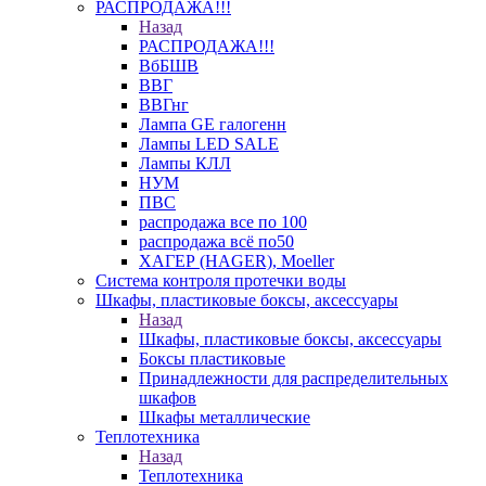
РАСПРОДАЖА!!!
Назад
РАСПРОДАЖА!!!
ВбБШВ
ВВГ
ВВГнг
Лампа GE галогенн
Лампы LED SALE
Лампы КЛЛ
НУМ
ПВС
распродажа все по 100
распродажа всё по50
ХАГЕР (HAGER), Moeller
Система контроля протечки воды
Шкафы, пластиковые боксы, аксессуары
Назад
Шкафы, пластиковые боксы, аксессуары
Боксы пластиковые
Принадлежности для распределительных
шкафов
Шкафы металлические
Теплотехника
Назад
Теплотехника