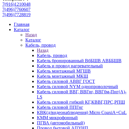
7(916)1210048
7(496)7760607
7(496)7728819
Главная
Каталог
Назад
Каталог
Кабель, провод
Назад
Кабель, провод
Кабель бронированный ВбБШВ АВББШВ
Кабель и провод нагревательный
Кабель монтажный МГШВ
Кабель монтажный МКШ
Кабель силовой АВВГ ГОСТ
Кабель силовой NYM однопроволочный
Кабель силовой ВВГ, ВВГнг, ВВГбм-Пнг(А)-
LS
Кабель силовой гибкий КГ,КВВГ,ПРС,РПШ
Кабель силовой ППГнг
КВК(д/видеонаблюдения) Micro CoaxiA+CuL
КММ микрофонный
ПГВА (автомобильный)
Провод бытовой АПУНП