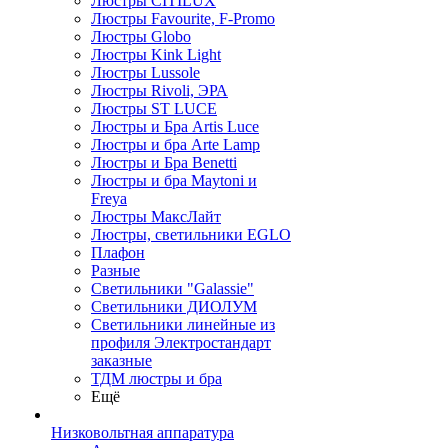
Люстры CITILUX
Люстры Favourite, F-Promo
Люстры Globo
Люстры Kink Light
Люстры Lussole
Люстры Rivoli, ЭРА
Люстры ST LUCE
Люстры и Бра Artis Luce
Люстры и бра Arte Lamp
Люстры и Бра Benetti
Люстры и бра Maytoni и
Freya
Люстры МаксЛайт
Люстры, светильники EGLO
Плафон
Разные
Светильники "Galassie"
Светильники ДИОЛУМ
Светильники линейные из
профиля Электростандарт
заказные
ТДМ люстры и бра
Ещё
Низковольтная аппаратура