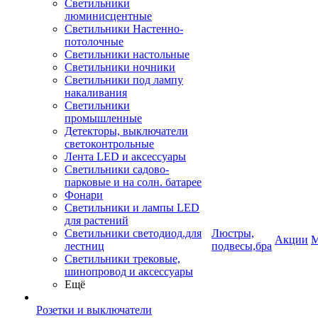
Светильники
люминисцентные
Светильники Настенно-
потолочные
Светильники настольные
Светильники ночники
Светильники под лампу
накаливания
Светильники
промышленные
Детекторы, выключатели
светоконтрольные
Лента LED и аксессуары
Светильники садово-
парковые и на солн. батарее
Фонари
Светильники и лампы LED
для растений
Светильники светодиод.для
Люстры,
Акции
М
лестниц
подвесы,бра
Светильники трековые,
шинопровод и аксессуары
Ещё
Розетки и выключатели