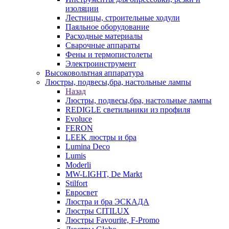
изоляции
Лестницы, строительные ходули
Паяльное оборудование
Расходные материалы
Сварочные аппараты
Фены и термопистолеты
Электроинструмент
Высоковольтная аппаратура
Люстры, подвесы,бра, настольные лампы
Назад
Люстры, подвесы,бра, настольные лампы
REDIGLE светильники из профиля
Evoluce
FERON
LEEK люстры и бра
Lumina Deco
Lumis
Moderli
MW-LIGHT, De Markt
Stilfort
Евросвет
Люстра и бра ЭСКАДА
Люстры CITILUX
Люстры Favourite, F-Promo