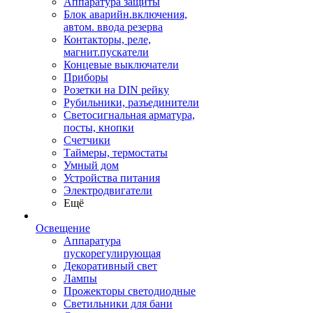
Аппаратура защиты
Блок аварийн.включения,
автом. ввода резерва
Контакторы, реле,
магнит.пускатели
Концевые выключатели
Приборы
Розетки на DIN рейку
Рубильники, разъединители
Светосигнальная арматура,
посты, кнопки
Счетчики
Таймеры, термостаты
Умный дом
Устройства питания
Электродвигатели
Ещё
Освещение
Аппаратура
пускорегулирующая
Декоративный свет
Лампы
Прожекторы светодиодные
Светильники для бани