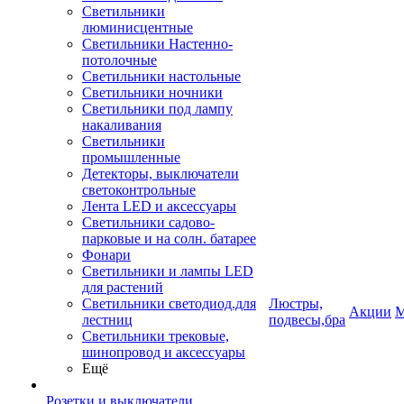
Светильники
люминисцентные
Светильники Настенно-
потолочные
Светильники настольные
Светильники ночники
Светильники под лампу
накаливания
Светильники
промышленные
Детекторы, выключатели
светоконтрольные
Лента LED и аксессуары
Светильники садово-
парковые и на солн. батарее
Фонари
Светильники и лампы LED
для растений
Светильники светодиод.для
Люстры,
Акции
М
лестниц
подвесы,бра
Светильники трековые,
шинопровод и аксессуары
Ещё
Розетки и выключатели