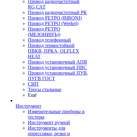
Провод радиочастотный
RG,САТ
Провод радиочастотный РК
Провод РЕТРО (BIRONI)
Провод РЕТРО (Werkel)
Провод РЕТРО
(МЕЗОНИНЪ))
Провод телефонный
Провод термостойкий
ПВКВ, ПРКА, OLFLEX
HEAT
Провод установочный АПВ
Провод установочный ПВС
Провод установочный ПУВ,
ПУГВ ГОСТ
СИП
Тросы стальные
Ещё
Инструмент
Измерительные приборы и
тестеры
Инструмент ручной
Инструменты для
опрессовки, резки и