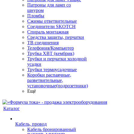
Патроны для ламп со
шнуром
Пломбы
Сжимы ответвительные
Соединители SKOTCH
Спираль монтажная
Средства защиты, перчатки
ТВ соединения
Телефония/Компьютер
Трубка ХВТ (кембрик)
Трубки и перчатки холодной
усадки
Трубки термоусадочные
Коробки распаячные,
разветвительные,
установочные(подрозетники)
Ещё
Каталог
Кабель, провод
Кабель бронированный