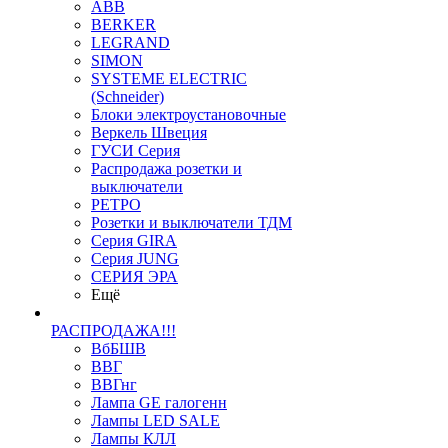
ABB
BERKER
LEGRAND
SIMON
SYSTEME ELECTRIC
(Schneider)
Блоки электроустановочные
Веркель Швеция
ГУСИ Серия
Распродажа розетки и
выключатели
РЕТРО
Розетки и выключатели ТДМ
Серия GIRA
Серия JUNG
СЕРИЯ ЭРА
Ещё
РАСПРОДАЖА!!!
ВбБШВ
ВВГ
ВВГнг
Лампа GE галогенн
Лампы LED SALE
Лампы КЛЛ