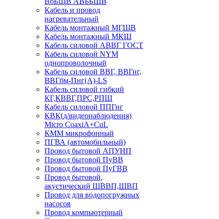
ВбБШВ АВББШВ
Кабель и провод
нагревательный
Кабель монтажный МГШВ
Кабель монтажный МКШ
Кабель силовой АВВГ ГОСТ
Кабель силовой NYM
однопроволочный
Кабель силовой ВВГ, ВВГнг,
ВВГбм-Пнг(А)-LS
Кабель силовой гибкий
КГ,КВВГ,ПРС,РПШ
Кабель силовой ППГнг
КВК(д/видеонаблюдения)
Micro CoaxiA+CuL
КММ микрофонный
ПГВА (автомобильный)
Провод бытовой АПУНП
Провод бытовой ПуВВ
Провод бытовой ПуГВВ
Провод бытовой,
акустический ШВВП,ШВП
Провод для водопогружных
насосов
Провод компьютерный