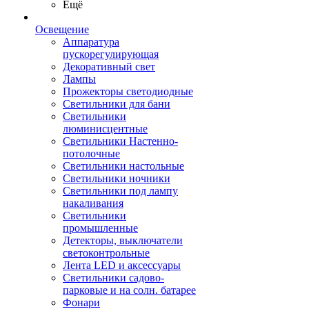
Ещё
Освещение
Аппаратура
пускорегулирующая
Декоративный свет
Лампы
Прожекторы светодиодные
Светильники для бани
Светильники
люминисцентные
Светильники Настенно-
потолочные
Светильники настольные
Светильники ночники
Светильники под лампу
накаливания
Светильники
промышленные
Детекторы, выключатели
светоконтрольные
Лента LED и аксессуары
Светильники садово-
парковые и на солн. батарее
Фонари