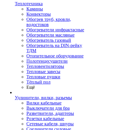
Теплотехника
Камины
Конвекторы
Обогрев труб, кровли,
водостоков
Обогреватели инфрактасные
Обогреватели масляные
Обогреватель газовый
Обогреватель на DIN-рейку
ТДМ
Отопительное оборудование
Полотенцесушители
Тепловентиляторы
Тепловые завесы
Тепловые пушки
Тёплый пол
Ещё
Удлинители, вилки, разьемы
Вилки кабельные
Выключатели для бра
Разветвители, адаптеры
Розетки кабельные
Сетевые кабеля, шнуры
Соединители силовые