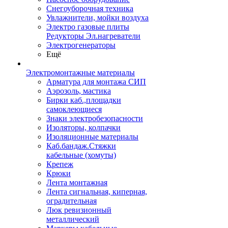
Снегоуборочная техника
Увлажнители, мойки воздуха
Электро газовые плиты
Редукторы Эл.нагреватели
Электрогенераторы
Ещё
Электромонтажные материалы
Арматура для монтажа СИП
Аэрозоль, мастика
Бирки каб.,площадки
самоклеющиеся
Знаки электробезопасности
Изоляторы, колпачки
Изоляционные материалы
Каб.бандаж.Стяжки
кабельные (хомуты)
Крепеж
Крюки
Лента монтажная
Лента сигнальная, киперная,
оградительная
Люк ревизионный
металлический