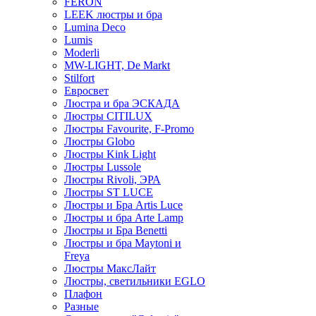
FERON
LEEK люстры и бра
Lumina Deco
Lumis
Moderli
MW-LIGHT, De Markt
Stilfort
Евросвет
Люстра и бра ЭСКАДА
Люстры CITILUX
Люстры Favourite, F-Promo
Люстры Globo
Люстры Kink Light
Люстры Lussole
Люстры Rivoli, ЭРА
Люстры ST LUCE
Люстры и Бра Artis Luce
Люстры и бра Arte Lamp
Люстры и Бра Benetti
Люстры и бра Maytoni и
Freya
Люстры МаксЛайт
Люстры, светильники EGLO
Плафон
Разные