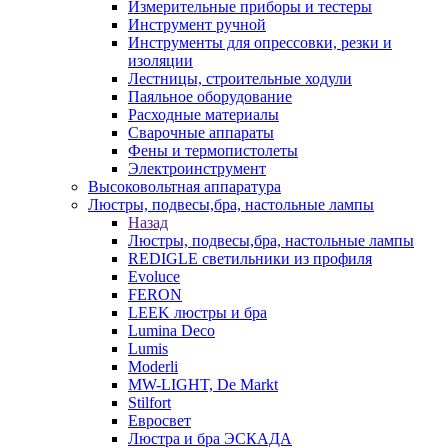
Измерительные приборы и тестеры
Инструмент ручной
Инструменты для опрессовки, резки и
изоляции
Лестницы, строительные ходули
Паяльное оборудование
Расходные материалы
Сварочные аппараты
Фены и термопистолеты
Электроинструмент
Высоковольтная аппаратура
Люстры, подвесы,бра, настольные лампы
Назад
Люстры, подвесы,бра, настольные лампы
REDIGLE светильники из профиля
Evoluce
FERON
LEEK люстры и бра
Lumina Deco
Lumis
Moderli
MW-LIGHT, De Markt
Stilfort
Евросвет
Люстра и бра ЭСКАДА