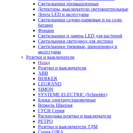
Светильники промышленные
Детекторы, выключатели светоконтрольные
Лента LED и аксессуары
Светильники садово-парковые и на солн.
батарее
Фонари
Светильники и лампы LED для растений
Светильники светодиод.для лестниц
Светильники трековые, шинопровод и
аксессуары
Розетки и выключатели
Назад
Розетки и выключатели
ABB
BERKER
LEGRAND
SIMON
SYSTEME ELECTRIC (Schneider)
Блоки электроустановочные
Веркель Швеция
ГУСИ Серия
Распродажа розетки и выключатели
РЕТРО
Розетки и выключатели ТДМ
Серия GIRA