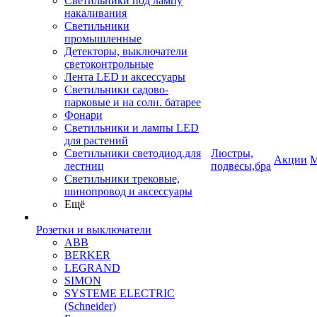
Светильники под лампу
накаливания
Светильники
промышленные
Детекторы, выключатели
светоконтрольные
Лента LED и аксессуары
Светильники садово-
парковые и на солн. батарее
Фонари
Светильники и лампы LED
для растений
Светильники светодиод.для
Люстры,
Акции
М
лестниц
подвесы,бра
Светильники трековые,
шинопровод и аксессуары
Ещё
Розетки и выключатели
ABB
BERKER
LEGRAND
SIMON
SYSTEME ELECTRIC
(Schneider)