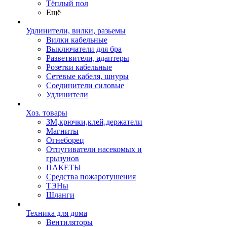
Тёплый пол
Ещё
Удлинители, вилки, разьемы
Вилки кабельные
Выключатели для бра
Разветвители, адаптеры
Розетки кабельные
Сетевые кабеля, шнуры
Соединители силовые
Удлинители
Хоз. товары
ЗМ,крючки,клей,держатели
Магниты
Огнеборец
Отпугиватели насекомых и
грызунов
ПАКЕТЫ
Средства пожаротушения
ТЭНы
Шланги
Техника для дома
Вентиляторы