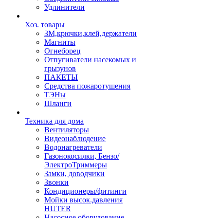
Удлинители
Хоз. товары
ЗМ,крючки,клей,держатели
Магниты
Огнеборец
Отпугиватели насекомых и
грызунов
ПАКЕТЫ
Средства пожаротушения
ТЭНы
Шланги
Техника для дома
Вентиляторы
Видеонаблюдение
Водонагреватели
Газонокосилки, Бензо/
ЭлектроТриммеры
Замки, доводчики
Звонки
Кондиционеры/фитинги
Мойки высок.давления
HUTER
Насосное оборудование