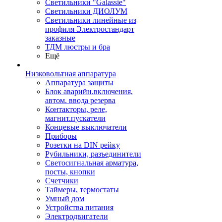
Светильники "Galassie"
Светильники ДИОЛУМ
Светильники линейные из
профиля Электростандарт
заказные
ТДМ люстры и бра
Ещё
Низковольтная аппаратура
Аппаратура защиты
Блок аварийн.включения,
автом. ввода резерва
Контакторы, реле,
магнит.пускатели
Концевые выключатели
Приборы
Розетки на DIN рейку
Рубильники, разъединители
Светосигнальная арматура,
посты, кнопки
Счетчики
Таймеры, термостаты
Умный дом
Устройства питания
Электродвигатели