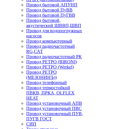
Провод бытовой АПУНП
Провод бытовой ПуВВ
Провод бытовой ПуГВВ
Провод бытовой,
акустический ШВВП,ШВП
Провод для водопогружных
насосов
Провод компьютерный
Провод радиочастотный
RG,САТ
Провод радиочастотный РК
Провод РЕТРО (BIRONI)
Провод РЕТРО (Werkel)
Провод РЕТРО
(МЕЗОНИНЪ))
Провод телефонный
Провод термостойкий
ПВКВ, ПРКА, OLFLEX
HEAT
Провод установочный АПВ
Провод установочный ПВС
Провод установочный ПУВ,
ПУГВ ГОСТ
СИП