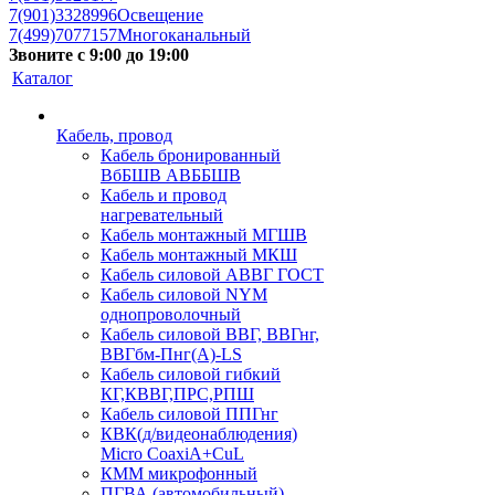
7(901)3328996
Освещение
7(499)7077157
Многоканальный
Звоните с 9:00 до 19:00
Каталог
Кабель, провод
Кабель бронированный
ВбБШВ АВББШВ
Кабель и провод
нагревательный
Кабель монтажный МГШВ
Кабель монтажный МКШ
Кабель силовой АВВГ ГОСТ
Кабель силовой NYM
однопроволочный
Кабель силовой ВВГ, ВВГнг,
ВВГбм-Пнг(А)-LS
Кабель силовой гибкий
КГ,КВВГ,ПРС,РПШ
Кабель силовой ППГнг
КВК(д/видеонаблюдения)
Micro CoaxiA+CuL
КММ микрофонный
ПГВА (автомобильный)