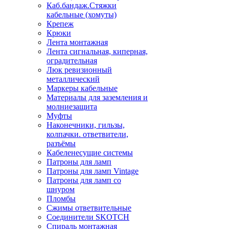
Каб.бандаж.Стяжки
кабельные (хомуты)
Крепеж
Крюки
Лента монтажная
Лента сигнальная, киперная,
оградительная
Люк ревизионный
металлический
Маркеры кабельные
Материалы для заземления и
молниезащита
Муфты
Наконечники, гильзы,
колпачки. ответвители,
разъёмы
Кабеленесущие системы
Патроны для ламп
Патроны для ламп Vintage
Патроны для ламп со
шнуром
Пломбы
Сжимы ответвительные
Соединители SKOTCH
Спираль монтажная