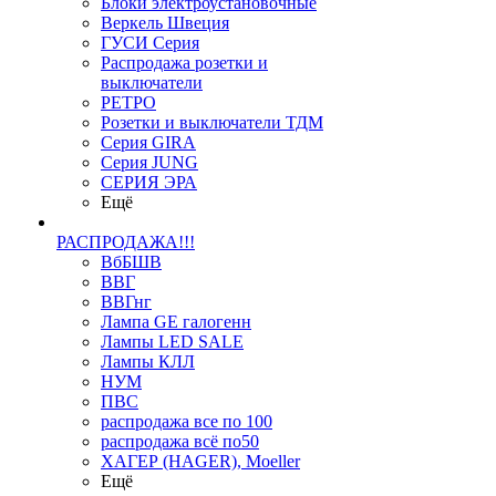
Блоки электроустановочные
Веркель Швеция
ГУСИ Серия
Распродажа розетки и
выключатели
РЕТРО
Розетки и выключатели ТДМ
Серия GIRA
Серия JUNG
СЕРИЯ ЭРА
Ещё
РАСПРОДАЖА!!!
ВбБШВ
ВВГ
ВВГнг
Лампа GE галогенн
Лампы LED SALE
Лампы КЛЛ
НУМ
ПВС
распродажа все по 100
распродажа всё по50
ХАГЕР (HAGER), Moeller
Ещё