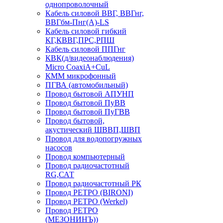
однопроволочный
Кабель силовой ВВГ, ВВГнг,
ВВГбм-Пнг(А)-LS
Кабель силовой гибкий
КГ,КВВГ,ПРС,РПШ
Кабель силовой ППГнг
КВК(д/видеонаблюдения)
Micro CoaxiA+CuL
КММ микрофонный
ПГВА (автомобильный)
Провод бытовой АПУНП
Провод бытовой ПуВВ
Провод бытовой ПуГВВ
Провод бытовой,
акустический ШВВП,ШВП
Провод для водопогружных
насосов
Провод компьютерный
Провод радиочастотный
RG,САТ
Провод радиочастотный РК
Провод РЕТРО (BIRONI)
Провод РЕТРО (Werkel)
Провод РЕТРО
(МЕЗОНИНЪ))