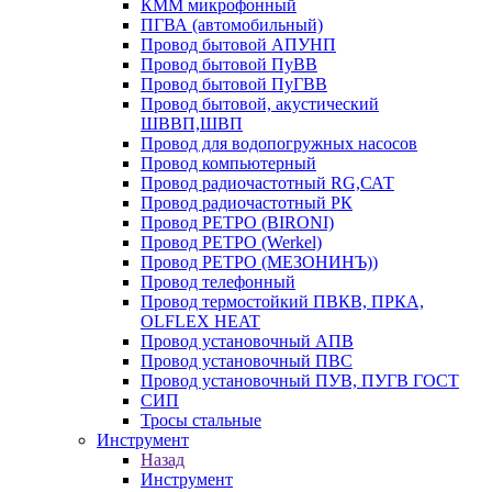
КММ микрофонный
ПГВА (автомобильный)
Провод бытовой АПУНП
Провод бытовой ПуВВ
Провод бытовой ПуГВВ
Провод бытовой, акустический
ШВВП,ШВП
Провод для водопогружных насосов
Провод компьютерный
Провод радиочастотный RG,САТ
Провод радиочастотный РК
Провод РЕТРО (BIRONI)
Провод РЕТРО (Werkel)
Провод РЕТРО (МЕЗОНИНЪ))
Провод телефонный
Провод термостойкий ПВКВ, ПРКА,
OLFLEX HEAT
Провод установочный АПВ
Провод установочный ПВС
Провод установочный ПУВ, ПУГВ ГОСТ
СИП
Тросы стальные
Инструмент
Назад
Инструмент