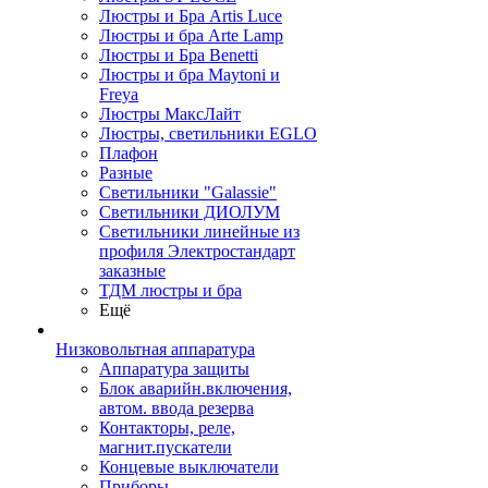
Люстры и Бра Artis Luce
Люстры и бра Arte Lamp
Люстры и Бра Benetti
Люстры и бра Maytoni и
Freya
Люстры МаксЛайт
Люстры, светильники EGLO
Плафон
Разные
Светильники "Galassie"
Светильники ДИОЛУМ
Светильники линейные из
профиля Электростандарт
заказные
ТДМ люстры и бра
Ещё
Низковольтная аппаратура
Аппаратура защиты
Блок аварийн.включения,
автом. ввода резерва
Контакторы, реле,
магнит.пускатели
Концевые выключатели
Приборы