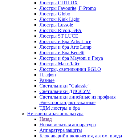
Люстры CITILUX
Люстры Favourite, F-Promo
Люстры Globo
Люстры Kink Light
Люстры Lussole
Люстры Rivoli, ЭРА
Люстры ST LUCE
Люстры и Бра Artis Luce
Люстры и бра Arte Lamp
Люстры и Бра Benetti
Люстры и бра Maytoni и Freya
Люстры МаксЛайт
Люстры, светильники EGLO
Плафон
Разные
Светильники "Galassie"
Светильники ДИОЛУМ
Светильники линейные из профиля
Электростандарт заказные
ТДМ люстры и бра
Низковольтная аппаратура
Назад
Низковольтная аппаратура
Аппаратура защиты
Блок аварийн.включения, автом. ввода