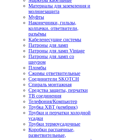
Маркеры кабельные
Материалы для заземления и
молниезащита
Муфты
Наконечники, гильзы,
колпачки. ответвители,
разъёмы
Кабеленесущие системы
Патроны для ламп
Патроны для ламп Vintage
Патроны для ламп со
шнуром
Пломбы
Сжимы ответвительные
Соединители SKOTCH
Спираль монтажная
Средства защиты, перчатки
ТВ соединения
Телефония/Компьютер
Трубка ХВТ (кембрик)
Трубки и перчатки холодной
усадки
Трубки термоусадочные
Коробки распаячные,
разветвительные,