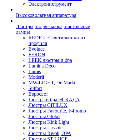
Электроинструмент
Высоковольтная аппаратура
Люстры, подвесы,бра, настольные
лампы
REDIGLE светильники из
профиля
Evoluce
FERON
LEEK люстры и бра
Lumina Deco
Lumis
Moderli
MW-LIGHT, De Markt
Stilfort
Евросвет
Люстра и бра ЭСКАДА
Люстры CITILUX
Люстры Favourite, F-Promo
Люстры Globo
Люстры Kink Light
Люстры Lussole
Люстры Rivoli, ЭРА
Люстры ST LUCE