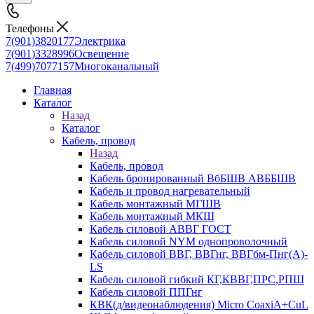
Телефоны
7(901)3820177
Электрика
7(901)3328996
Освещение
7(499)7077157
Многоканальный
Главная
Каталог
Назад
Каталог
Кабель, провод
Назад
Кабель, провод
Кабель бронированный ВбБШВ АВББШВ
Кабель и провод нагревательный
Кабель монтажный МГШВ
Кабель монтажный МКШ
Кабель силовой АВВГ ГОСТ
Кабель силовой NYM однопроволочный
Кабель силовой ВВГ, ВВГнг, ВВГбм-Пнг(А)-
LS
Кабель силовой гибкий КГ,КВВГ,ПРС,РПШ
Кабель силовой ППГнг
КВК(д/видеонаблюдения) Micro CoaxiA+CuL