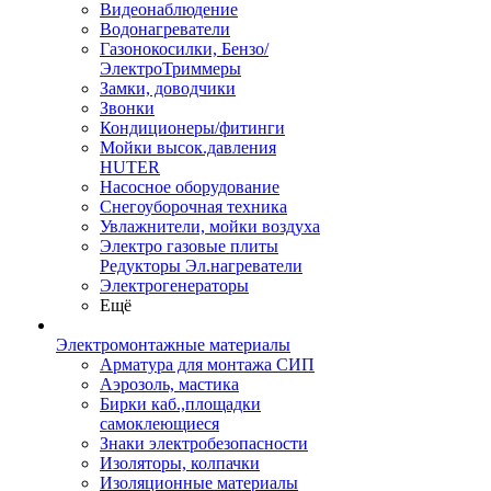
Видеонаблюдение
Водонагреватели
Газонокосилки, Бензо/
ЭлектроТриммеры
Замки, доводчики
Звонки
Кондиционеры/фитинги
Мойки высок.давления
HUTER
Насосное оборудование
Снегоуборочная техника
Увлажнители, мойки воздуха
Электро газовые плиты
Редукторы Эл.нагреватели
Электрогенераторы
Ещё
Электромонтажные материалы
Арматура для монтажа СИП
Аэрозоль, мастика
Бирки каб.,площадки
самоклеющиеся
Знаки электробезопасности
Изоляторы, колпачки
Изоляционные материалы