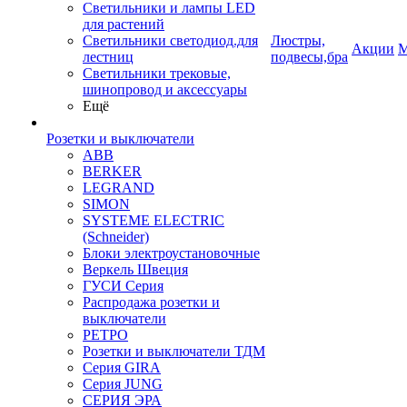
Светильники и лампы LED
для растений
Светильники светодиод.для
Люстры,
Акции
М
лестниц
подвесы,бра
Светильники трековые,
шинопровод и аксессуары
Ещё
Розетки и выключатели
ABB
BERKER
LEGRAND
SIMON
SYSTEME ELECTRIC
(Schneider)
Блоки электроустановочные
Веркель Швеция
ГУСИ Серия
Распродажа розетки и
выключатели
РЕТРО
Розетки и выключатели ТДМ
Серия GIRA
Серия JUNG
СЕРИЯ ЭРА