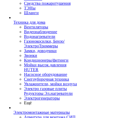
Средства пожаротушения
ТЭНы
Шланги
Техника для дома
Вентиляторы
Видеонаблюдение
Водонагреватели
Газонокосилки, Бензо/
ЭлектроТриммеры
Замки, доводчики
Звонки
Кондиционеры/фитинги
Мойки высок.давления
HUTER
Насосное оборудование
Снегоуборочная техника
Увлажнители, мойки воздуха
Электро газовые плиты
Редукторы Эл.нагреватели
Электрогенераторы
Ещё
Электромонтажные материалы
Арматура для монтажа СИП