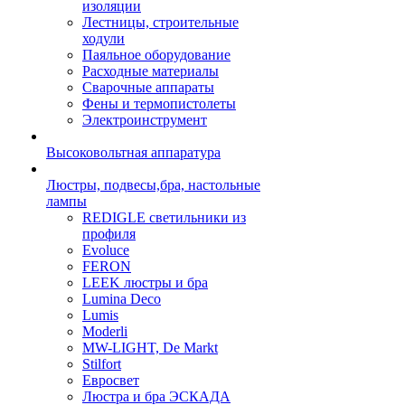
изоляции
Лестницы, строительные
ходули
Паяльное оборудование
Расходные материалы
Сварочные аппараты
Фены и термопистолеты
Электроинструмент
Высоковольтная аппаратура
Люстры, подвесы,бра, настольные
лампы
REDIGLE светильники из
профиля
Evoluce
FERON
LEEK люстры и бра
Lumina Deco
Lumis
Moderli
MW-LIGHT, De Markt
Stilfort
Евросвет
Люстра и бра ЭСКАДА