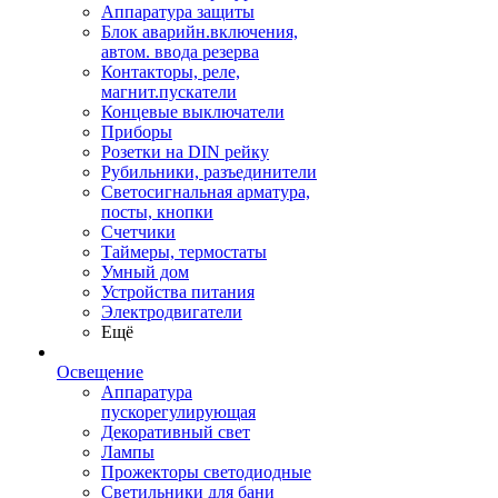
Аппаратура защиты
Блок аварийн.включения,
автом. ввода резерва
Контакторы, реле,
магнит.пускатели
Концевые выключатели
Приборы
Розетки на DIN рейку
Рубильники, разъединители
Светосигнальная арматура,
посты, кнопки
Счетчики
Таймеры, термостаты
Умный дом
Устройства питания
Электродвигатели
Ещё
Освещение
Аппаратура
пускорегулирующая
Декоративный свет
Лампы
Прожекторы светодиодные
Светильники для бани