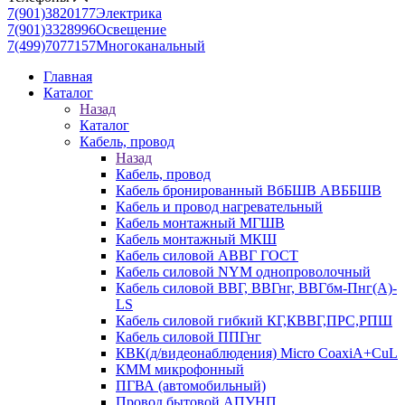
7(901)3820177
Электрика
7(901)3328996
Освещение
7(499)7077157
Многоканальный
Главная
Каталог
Назад
Каталог
Кабель, провод
Назад
Кабель, провод
Кабель бронированный ВбБШВ АВББШВ
Кабель и провод нагревательный
Кабель монтажный МГШВ
Кабель монтажный МКШ
Кабель силовой АВВГ ГОСТ
Кабель силовой NYM однопроволочный
Кабель силовой ВВГ, ВВГнг, ВВГбм-Пнг(А)-
LS
Кабель силовой гибкий КГ,КВВГ,ПРС,РПШ
Кабель силовой ППГнг
КВК(д/видеонаблюдения) Micro CoaxiA+CuL
КММ микрофонный
ПГВА (автомобильный)
Провод бытовой АПУНП