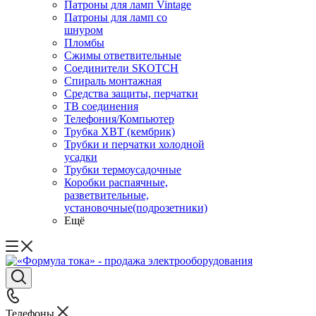
Патроны для ламп Vintage
Патроны для ламп со
шнуром
Пломбы
Сжимы ответвительные
Соединители SKOTCH
Спираль монтажная
Средства защиты, перчатки
ТВ соединения
Телефония/Компьютер
Трубка ХВТ (кембрик)
Трубки и перчатки холодной
усадки
Трубки термоусадочные
Коробки распаячные,
разветвительные,
установочные(подрозетники)
Ещё
Телефоны