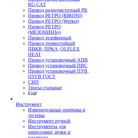
RG,САТ
Провод радиочастотный РК
Провод РЕТРО (BIRONI)
Провод РЕТРО (Werkel)
Провод РЕТРО
(МЕЗОНИНЪ))
Провод телефонный
Провод термостойкий
ПВКВ, ПРКА, OLFLEX
HEAT
Провод установочный АПВ
Провод установочный ПВС
Провод установочный ПУВ,
ПУГВ ГОСТ
СИП
Тросы стальные
Ещё
Инструмент
Измерительные приборы и
тестеры
Инструмент ручной
Инструменты для
опрессовки, резки и
изоляции