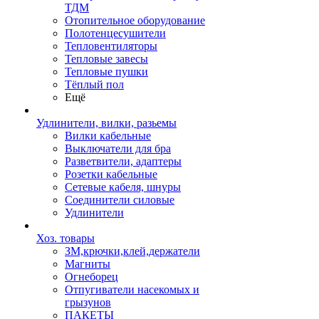
ТДМ
Отопительное оборудование
Полотенцесушители
Тепловентиляторы
Тепловые завесы
Тепловые пушки
Тёплый пол
Ещё
Удлинители, вилки, разьемы
Вилки кабельные
Выключатели для бра
Разветвители, адаптеры
Розетки кабельные
Сетевые кабеля, шнуры
Соединители силовые
Удлинители
Хоз. товары
ЗМ,крючки,клей,держатели
Магниты
Огнеборец
Отпугиватели насекомых и
грызунов
ПАКЕТЫ