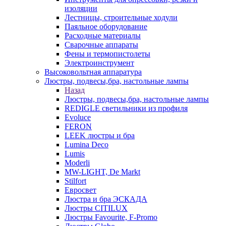
изоляции
Лестницы, строительные ходули
Паяльное оборудование
Расходные материалы
Сварочные аппараты
Фены и термопистолеты
Электроинструмент
Высоковольтная аппаратура
Люстры, подвесы,бра, настольные лампы
Назад
Люстры, подвесы,бра, настольные лампы
REDIGLE светильники из профиля
Evoluce
FERON
LEEK люстры и бра
Lumina Deco
Lumis
Moderli
MW-LIGHT, De Markt
Stilfort
Евросвет
Люстра и бра ЭСКАДА
Люстры CITILUX
Люстры Favourite, F-Promo