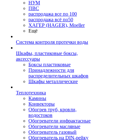
НУМ
ПВС
распродажа все по 100
распродажа всё по50
ХАГЕР (HAGER), Moeller
Ещё
Система контроля протечки воды
Шкафы, пластиковые боксы,
аксессуары
Боксы пластиковые
Принадлежности для
распределительных шкафов
Шкафы металлические
Теплотехника
Камины
Конвекторы
Обогрев труб, кровли,
водостоков
Обогреватели инфрактасные
Обогреватели масляные
Обогреватель газовый
Обогреватель на DIN-рейку