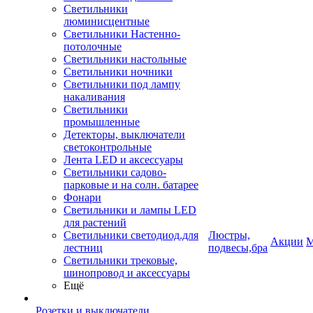
Светильники
люминисцентные
Светильники Настенно-
потолочные
Светильники настольные
Светильники ночники
Светильники под лампу
накаливания
Светильники
промышленные
Детекторы, выключатели
светоконтрольные
Лента LED и аксессуары
Светильники садово-
парковые и на солн. батарее
Фонари
Светильники и лампы LED
для растений
Светильники светодиод.для
Люстры,
Акции
М
лестниц
подвесы,бра
Светильники трековые,
шинопровод и аксессуары
Ещё
Розетки и выключатели