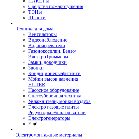
ПАКЕТЫ
Средства пожаротушения
ТЭНы
Шланги
Техника для дома
Вентиляторы
Видеонаблюдение
Водонагреватели
Газонокосилки, Бензо/
ЭлектроТриммеры
Замки, доводчики
Звонки
Кондиционеры/фитинги
Мойки высок.давления
HUTER
Насосное оборудование
Снегоуборочная техника
Увлажнители, мойки воздуха
Электро газовые плиты
Редукторы Эл.нагреватели
Электрогенераторы
Ещё
Электромонтажные материалы