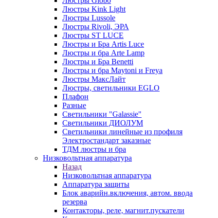
Люстры Globo
Люстры Kink Light
Люстры Lussole
Люстры Rivoli, ЭРА
Люстры ST LUCE
Люстры и Бра Artis Luce
Люстры и бра Arte Lamp
Люстры и Бра Benetti
Люстры и бра Maytoni и Freya
Люстры МаксЛайт
Люстры, светильники EGLO
Плафон
Разные
Светильники "Galassie"
Светильники ДИОЛУМ
Светильники линейные из профиля
Электростандарт заказные
ТДМ люстры и бра
Низковольтная аппаратура
Назад
Низковольтная аппаратура
Аппаратура защиты
Блок аварийн.включения, автом. ввода
резерва
Контакторы, реле, магнит.пускатели