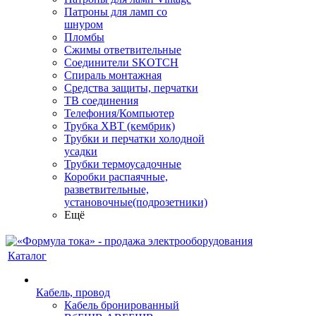
Патроны для ламп со
шнуром
Пломбы
Сжимы ответвительные
Соединители SKOTCH
Спираль монтажная
Средства защиты, перчатки
ТВ соединения
Телефония/Компьютер
Трубка ХВТ (кембрик)
Трубки и перчатки холодной
усадки
Трубки термоусадочные
Коробки распаячные,
разветвительные,
установочные(подрозетники)
Ещё
Каталог
Кабель, провод
Кабель бронированный