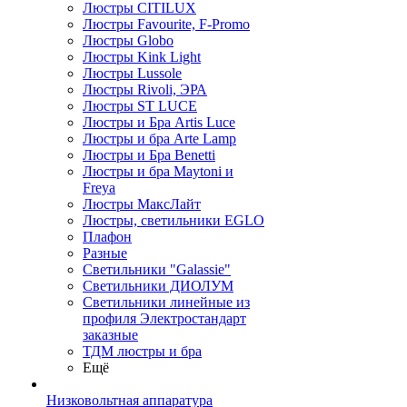
Люстры CITILUX
Люстры Favourite, F-Promo
Люстры Globo
Люстры Kink Light
Люстры Lussole
Люстры Rivoli, ЭРА
Люстры ST LUCE
Люстры и Бра Artis Luce
Люстры и бра Arte Lamp
Люстры и Бра Benetti
Люстры и бра Maytoni и
Freya
Люстры МаксЛайт
Люстры, светильники EGLO
Плафон
Разные
Светильники "Galassie"
Светильники ДИОЛУМ
Светильники линейные из
профиля Электростандарт
заказные
ТДМ люстры и бра
Ещё
Низковольтная аппаратура