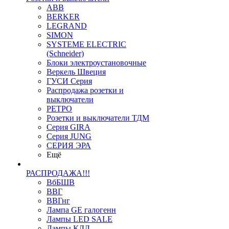
ABB
BERKER
LEGRAND
SIMON
SYSTEME ELECTRIC
(Schneider)
Блоки электроустановочные
Веркель Швеция
ГУСИ Серия
Распродажа розетки и
выключатели
РЕТРО
Розетки и выключатели ТДМ
Серия GIRA
Серия JUNG
СЕРИЯ ЭРА
Ещё
РАСПРОДАЖА!!!
ВбБШВ
ВВГ
ВВГнг
Лампа GE галогенн
Лампы LED SALE
Лампы КЛЛ