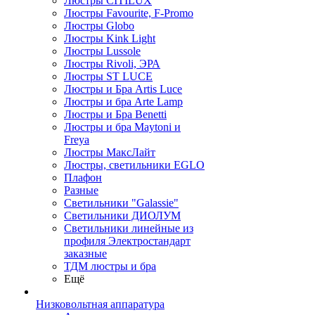
Люстры CITILUX
Люстры Favourite, F-Promo
Люстры Globo
Люстры Kink Light
Люстры Lussole
Люстры Rivoli, ЭРА
Люстры ST LUCE
Люстры и Бра Artis Luce
Люстры и бра Arte Lamp
Люстры и Бра Benetti
Люстры и бра Maytoni и
Freya
Люстры МаксЛайт
Люстры, светильники EGLO
Плафон
Разные
Светильники "Galassie"
Светильники ДИОЛУМ
Светильники линейные из
профиля Электростандарт
заказные
ТДМ люстры и бра
Ещё
Низковольтная аппаратура