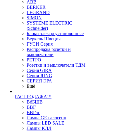
ABB
BERKER
LEGRAND
SIMON
SYSTEME ELECTRIC
(Schneider)
Блоки электроустановочные
Веркель Швеция
ГУСИ Серия
Распродажа розетки и
выключатели
РЕТРО
Розетки и выключатели ТДМ
Серия GIRA
Серия JUNG
СЕРИЯ ЭРА
Ещё
РАСПРОДАЖА!!!
ВбБШВ
ВВГ
ВВГнг
Лампа GE галогенн
Лампы LED SALE
Лампы КЛЛ