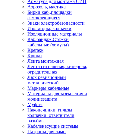
Арматура для монтажа СИП
Аэрозоль, мастика
Бирки каб.,площадки
самоклеющиеся
Знаки электробезопасности
Изоляторы, колпачки
Изоляционные материалы
Каб.бандаж.Стяжки
кабельные (хомуты)
Крепеж
Крюки
Лента монтажная
Лента сигнальная, киперная,
оградительная
Люк ревизионный
металлический
Маркеры кабельные
Материалы для заземления и
молниезащита
Муфты
Наконечники, гильзы,
колпачки. ответвители,
разъёмы
Кабеленесущие системы
Патроны для ламп