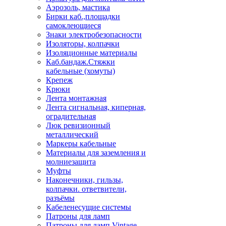
Аэрозоль, мастика
Бирки каб.,площадки
самоклеющиеся
Знаки электробезопасности
Изоляторы, колпачки
Изоляционные материалы
Каб.бандаж.Стяжки
кабельные (хомуты)
Крепеж
Крюки
Лента монтажная
Лента сигнальная, киперная,
оградительная
Люк ревизионный
металлический
Маркеры кабельные
Материалы для заземления и
молниезащита
Муфты
Наконечники, гильзы,
колпачки. ответвители,
разъёмы
Кабеленесущие системы
Патроны для ламп
Патроны для ламп Vintage