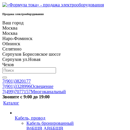
Продажа электрооборудования
Ваш город
Москва
Москва
Наро-Фоминск
Обнинск
Селятино
Серпухов Борисовское шоссе
Серпухов ул.Новая
Чехов
7(901)3820177
7(901)3328996
Освещение
7(499)7077157
Многоканальный
Звоните с 9:00 до 19:00
Каталог
Кабель, провод
Кабель бронированный
ВбБШВ АВББШВ