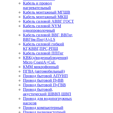
Кабель и провод
нагревательный
Кабель монтажный МГШВ
Кабель монтажный МКШ
Кабель силовой АВВГ ГОСТ
Кабель силовой NYM
однопроволочный
Кабель силовой ВВГ, ВВГнг,
ВВГбм-Пнг(А)-LS
Кабель силовой гибкий
КГ,КВВГ,ПРС,РПШ
Кабель силовой ППГнг
КВК(д/видеонаблюдения)
Micro CoaxiA+CuL
КММ микрофонный
ПГВА (автомобильный)
Провод бытовой АПУНП
Провод бытовой ПуВВ
Провод бытовой ПуГВВ
Провод бытовой,
акустический ШВВП,ШВП
Провод для водопогружных
насосов
Провод компьютерный
Провод радиочастотный