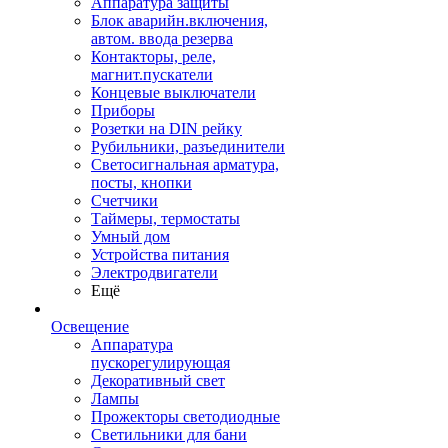
Аппаратура защиты
Блок аварийн.включения,
автом. ввода резерва
Контакторы, реле,
магнит.пускатели
Концевые выключатели
Приборы
Розетки на DIN рейку
Рубильники, разъединители
Светосигнальная арматура,
посты, кнопки
Счетчики
Таймеры, термостаты
Умный дом
Устройства питания
Электродвигатели
Ещё
Освещение
Аппаратура
пускорегулирующая
Декоративный свет
Лампы
Прожекторы светодиодные
Светильники для бани