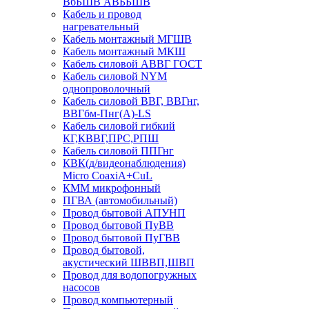
ВбБШВ АВББШВ
Кабель и провод
нагревательный
Кабель монтажный МГШВ
Кабель монтажный МКШ
Кабель силовой АВВГ ГОСТ
Кабель силовой NYM
однопроволочный
Кабель силовой ВВГ, ВВГнг,
ВВГбм-Пнг(А)-LS
Кабель силовой гибкий
КГ,КВВГ,ПРС,РПШ
Кабель силовой ППГнг
КВК(д/видеонаблюдения)
Micro CoaxiA+CuL
КММ микрофонный
ПГВА (автомобильный)
Провод бытовой АПУНП
Провод бытовой ПуВВ
Провод бытовой ПуГВВ
Провод бытовой,
акустический ШВВП,ШВП
Провод для водопогружных
насосов
Провод компьютерный