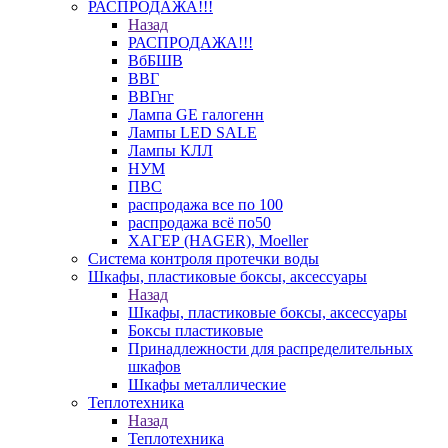
РАСПРОДАЖА!!!
Назад
РАСПРОДАЖА!!!
ВбБШВ
ВВГ
ВВГнг
Лампа GE галогенн
Лампы LED SALE
Лампы КЛЛ
НУМ
ПВС
распродажа все по 100
распродажа всё по50
ХАГЕР (HAGER), Moeller
Система контроля протечки воды
Шкафы, пластиковые боксы, аксессуары
Назад
Шкафы, пластиковые боксы, аксессуары
Боксы пластиковые
Принадлежности для распределительных
шкафов
Шкафы металлические
Теплотехника
Назад
Теплотехника