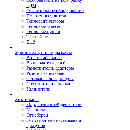
Обогреватель на DIN-рейку
ТДМ
Отопительное оборудование
Полотенцесушители
Тепловентиляторы
Тепловые завесы
Тепловые пушки
Тёплый пол
Ещё
Удлинители, вилки, разьемы
Вилки кабельные
Выключатели для бра
Разветвители, адаптеры
Розетки кабельные
Сетевые кабеля, шнуры
Соединители силовые
Удлинители
Хоз. товары
ЗМ,крючки,клей,держатели
Магниты
Огнеборец
Отпугиватели насекомых и
грызунов