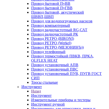
Провод бытовой ПуВВ
Провод бытовой ПуГВВ
Провод бытовой, акустический
ШВВП,ШВП
Провод для водопогружных насосов
Провод компьютерный
Провод радиочастотный RG,САТ
Провод радиочастотный РК
Провод РЕТРО (BIRONI)
Провод РЕТРО (Werkel)
Провод РЕТРО (МЕЗОНИНЪ))
Провод телефонный
Провод термостойкий ПВКВ, ПРКА,
OLFLEX HEAT
Провод установочный АПВ
Провод установочный ПВС
Провод установочный ПУВ, ПУГВ ГОСТ
СИП
Тросы стальные
Инструмент
Назад
Инструмент
Измерительные приборы и тестеры
Инструмент ручной
Инструменты для опрессовки, резки и