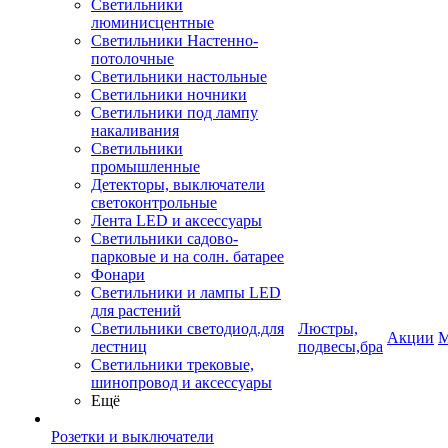
Светильники
люминисцентные
Светильники Настенно-
потолочные
Светильники настольные
Светильники ночники
Светильники под лампу
накаливания
Светильники
промышленные
Детекторы, выключатели
светоконтрольные
Лента LED и аксессуары
Светильники садово-
парковые и на солн. батарее
Фонари
Светильники и лампы LED
для растений
Светильники светодиод.для
Люстры,
Акции
М
лестниц
подвесы,бра
Светильники трековые,
шинопровод и аксессуары
Ещё
Розетки и выключатели