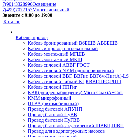
7(901)3328996
Освещение
7(499)7077157
Многоканальный
Звоните с 9:00 до 19:00
Каталог
Кабель, провод
Кабель бронированный ВбБШВ АВББШВ
Кабель и провод нагревательный
Кабель монтажный МГШВ
Кабель монтажный МКШ
Кабель силовой АВВГ ГОСТ
Кабель силовой NYM однопроволочный
Кабель силовой ВВГ, ВВГнг, ВВГбм-Пнг(А)-LS
Кабель силовой гибкий КГ,КВВГ,ПРС,РПШ
Кабель силовой ППГнг
КВК(д/видеонаблюдения) Micro CoaxiA+CuL
КММ микрофонный
ПГВА (автомобильный)
Провод бытовой АПУНП
Провод бытовой ПуВВ
Провод бытовой ПуГВВ
Провод бытовой, акустический ШВВП,ШВП
Провод для водопогружных насосов
Провод компьютерный