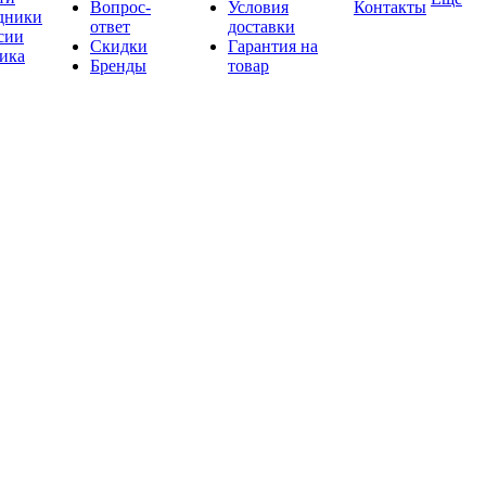
Вопрос-
Условия
Контакты
дники
ответ
доставки
сии
Скидки
Гарантия на
ика
Бренды
товар