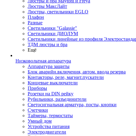
Люстры и бра Maytoni и Freya
Люстры МаксЛайт
Люстры, светильники EGLO
Плафон
Разные
Светильники "Galassie"
Светильники ДИОЛУМ
Светильники линейные из профиля Электростандар
ТДМ люстры и бра
Ещё
Низковольтная аппаратура
Аппаратура защиты
Блок аварийн.включения, автом. ввода резерва
Контакторы, реле, магнит.пускатели
Концевые выключатели
Приборы
Розетки на DIN рейку
Рубильники, разъединители
Светосигнальная арматура, посты, кнопки
Счетчики
Таймеры, термостаты
Умный дом
Устройства питания
Электродвигатели