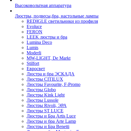
Высоковольтная аппаратура
Люстры, подвесы,бра, настольные лампы
REDIGLE светильники из профиля
Evoluce
FERON
LEEK люстры и бра
Lumina Deco
Lumis
Moderli
MW-LIGHT, De Markt
Stilfort
Евросвет
Люстра и бра ЭСКАДА
Люстры CITILUX
Люстры Favourite, F-Promo
Люстры Globo
Люстры Kink Light
Люстры Lussole
Люстры Rivoli, ЭРА
Люстры ST LUCE
Люстры и Бра Artis Luce
Люстры и бра Arte Lamp
Люстры и Бра Benetti