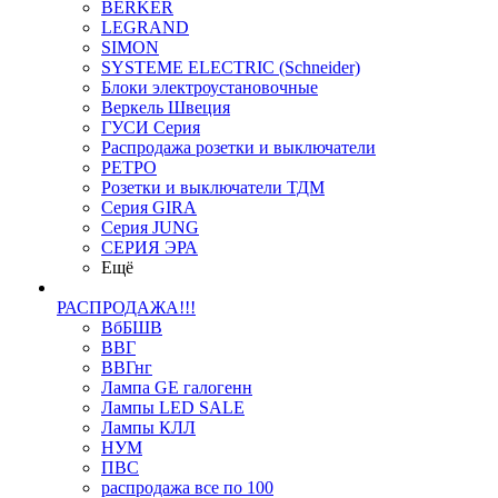
BERKER
LEGRAND
SIMON
SYSTEME ELECTRIC (Schneider)
Блоки электроустановочные
Веркель Швеция
ГУСИ Серия
Распродажа розетки и выключатели
РЕТРО
Розетки и выключатели ТДМ
Серия GIRA
Серия JUNG
СЕРИЯ ЭРА
Ещё
РАСПРОДАЖА!!!
ВбБШВ
ВВГ
ВВГнг
Лампа GE галогенн
Лампы LED SALE
Лампы КЛЛ
НУМ
ПВС
распродажа все по 100