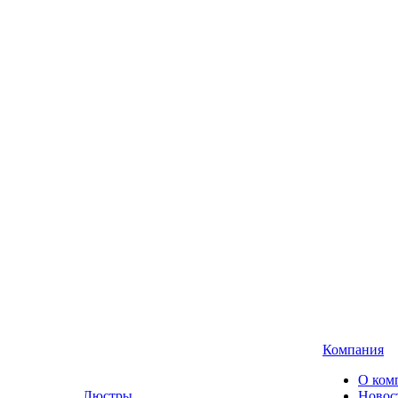
Компания
О ком
Люстры,
Новос