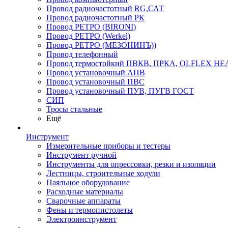
Провод радиочастотный RG,САТ
Провод радиочастотный РК
Провод РЕТРО (BIRONI)
Провод РЕТРО (Werkel)
Провод РЕТРО (МЕЗОНИНЪ))
Провод телефонный
Провод термостойкий ПВКВ, ПРКА, OLFLEX HE
Провод установочный АПВ
Провод установочный ПВС
Провод установочный ПУВ, ПУГВ ГОСТ
СИП
Тросы стальные
Ещё
Инструмент
Измерительные приборы и тестеры
Инструмент ручной
Инструменты для опрессовки, резки и изоляции
Лестницы, строительные ходули
Паяльное оборудование
Расходные материалы
Сварочные аппараты
Фены и термопистолеты
Электроинструмент