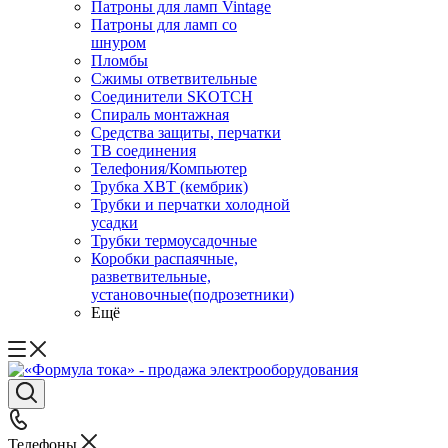
Патроны для ламп Vintage
Патроны для ламп со
шнуром
Пломбы
Сжимы ответвительные
Соединители SKOTCH
Спираль монтажная
Средства защиты, перчатки
ТВ соединения
Телефония/Компьютер
Трубка ХВТ (кембрик)
Трубки и перчатки холодной
усадки
Трубки термоусадочные
Коробки распаячные,
разветвительные,
установочные(подрозетники)
Ещё
Телефоны