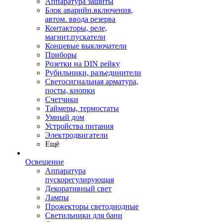
Аппаратура защиты
Блок аварийн.включения,
автом. ввода резерва
Контакторы, реле,
магнит.пускатели
Концевые выключатели
Приборы
Розетки на DIN рейку
Рубильники, разъединители
Светосигнальная арматура,
посты, кнопки
Счетчики
Таймеры, термостаты
Умный дом
Устройства питания
Электродвигатели
Ещё
Освещение
Аппаратура
пускорегулирующая
Декоративный свет
Лампы
Прожекторы светодиодные
Светильники для бани