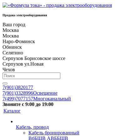
Продажа электрооборудования
Ваш город
Москва
Москва
Наро-Фоминск
Обнинск
Селятино
Серпухов Борисовское шоссе
Серпухов ул.Новая
Чехов
7(901)3820177
7(901)3328996
Освещение
7(499)7077157
Многоканальный
Звоните с 9:00 до 19:00
Каталог
Кабель, провод
Кабель бронированный
ВбБШВ АВББШВ