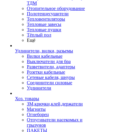
ТДМ
Отопительное оборудование
Полотенцесушители
Тепловентиляторы
Тепловые завесы
Тепловые пушки
Тёплый пол
Ещё
Удлинители, вилки, разьемы
Вилки кабельные
Выключатели для бра
Разветвители, адаптеры
Розетки кабельные
Сетевые кабеля, шнуры
Соединители силовые
Удлинители
Хоз. товары
ЗМ,крючки,клей,держатели
Магниты
Огнеборец
Отпугиватели насекомых и
грызунов
ПАКЕТЫ