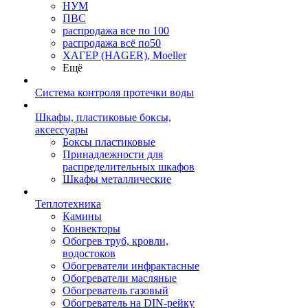
НУМ
ПВС
распродажа все по 100
распродажа всё по50
ХАГЕР (HAGER), Moeller
Ещё
Система контроля протечки воды
Шкафы, пластиковые боксы,
аксессуары
Боксы пластиковые
Принадлежности для
распределительных шкафов
Шкафы металлические
Теплотехника
Камины
Конвекторы
Обогрев труб, кровли,
водостоков
Обогреватели инфрактасные
Обогреватели масляные
Обогреватель газовый
Обогреватель на DIN-рейку