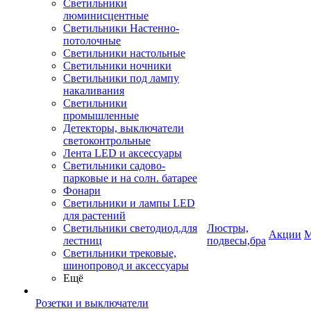
Светильники
люминисцентные
Светильники Настенно-
потолочные
Светильники настольные
Светильники ночники
Светильники под лампу
накаливания
Светильники
промышленные
Детекторы, выключатели
светоконтрольные
Лента LED и аксессуары
Светильники садово-
парковые и на солн. батарее
Фонари
Светильники и лампы LED
для растений
Светильники светодиод.для
Люстры,
Акции
М
лестниц
подвесы,бра
Светильники трековые,
шинопровод и аксессуары
Ещё
Розетки и выключатели