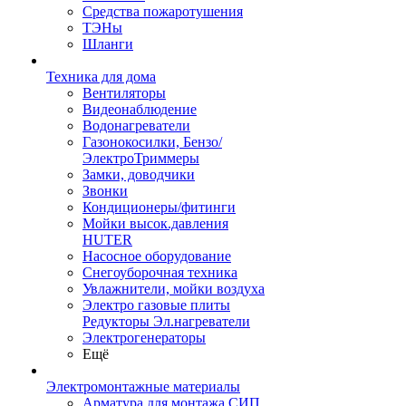
Средства пожаротушения
ТЭНы
Шланги
Техника для дома
Вентиляторы
Видеонаблюдение
Водонагреватели
Газонокосилки, Бензо/
ЭлектроТриммеры
Замки, доводчики
Звонки
Кондиционеры/фитинги
Мойки высок.давления
HUTER
Насосное оборудование
Снегоуборочная техника
Увлажнители, мойки воздуха
Электро газовые плиты
Редукторы Эл.нагреватели
Электрогенераторы
Ещё
Электромонтажные материалы
Арматура для монтажа СИП