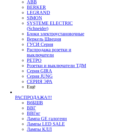
ABB
BERKER
LEGRAND
SIMON
SYSTEME ELECTRIC
(Schneider)
Блоки электроустановочные
Веркель Швеция
ГУСИ Серия
Распродажа розетки и
выключатели
РЕТРО
Розетки и выключатели ТДМ
Серия GIRA
Серия JUNG
СЕРИЯ ЭРА
Ещё
РАСПРОДАЖА!!!
ВбБШВ
ВВГ
ВВГнг
Лампа GE галогенн
Лампы LED SALE
Лампы КЛЛ