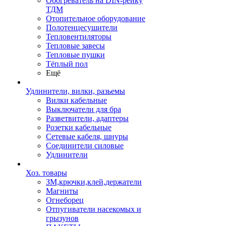
Обогреватель на DIN-рейку
ТДМ
Отопительное оборудование
Полотенцесушители
Тепловентиляторы
Тепловые завесы
Тепловые пушки
Тёплый пол
Ещё
Удлинители, вилки, разьемы
Вилки кабельные
Выключатели для бра
Разветвители, адаптеры
Розетки кабельные
Сетевые кабеля, шнуры
Соединители силовые
Удлинители
Хоз. товары
ЗМ,крючки,клей,держатели
Магниты
Огнеборец
Отпугиватели насекомых и
грызунов