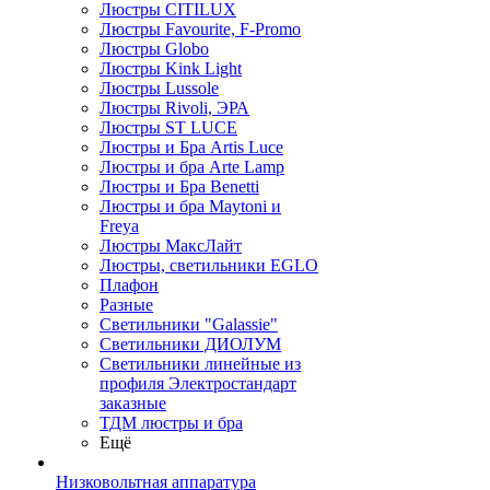
Люстры CITILUX
Люстры Favourite, F-Promo
Люстры Globo
Люстры Kink Light
Люстры Lussole
Люстры Rivoli, ЭРА
Люстры ST LUCE
Люстры и Бра Artis Luce
Люстры и бра Arte Lamp
Люстры и Бра Benetti
Люстры и бра Maytoni и
Freya
Люстры МаксЛайт
Люстры, светильники EGLO
Плафон
Разные
Светильники "Galassie"
Светильники ДИОЛУМ
Светильники линейные из
профиля Электростандарт
заказные
ТДМ люстры и бра
Ещё
Низковольтная аппаратура