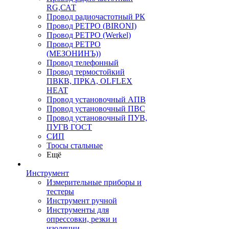
RG,САТ
Провод радиочастотный РК
Провод РЕТРО (BIRONI)
Провод РЕТРО (Werkel)
Провод РЕТРО
(МЕЗОНИНЪ))
Провод телефонный
Провод термостойкий
ПВКВ, ПРКА, OLFLEX
HEAT
Провод установочный АПВ
Провод установочный ПВС
Провод установочный ПУВ,
ПУГВ ГОСТ
СИП
Тросы стальные
Ещё
Инструмент
Измерительные приборы и
тестеры
Инструмент ручной
Инструменты для
опрессовки, резки и
изоляции