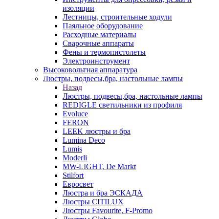
изоляции
Лестницы, строительные ходули
Паяльное оборудование
Расходные материалы
Сварочные аппараты
Фены и термопистолеты
Электроинструмент
Высоковольтная аппаратура
Люстры, подвесы,бра, настольные лампы
Назад
Люстры, подвесы,бра, настольные лампы
REDIGLE светильники из профиля
Evoluce
FERON
LEEK люстры и бра
Lumina Deco
Lumis
Moderli
MW-LIGHT, De Markt
Stilfort
Евросвет
Люстра и бра ЭСКАДА
Люстры CITILUX
Люстры Favourite, F-Promo