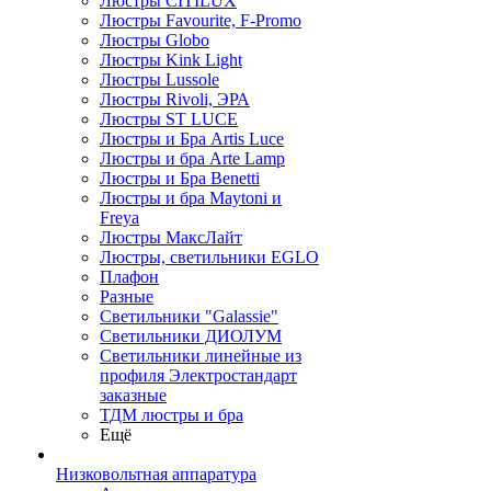
Люстры CITILUX
Люстры Favourite, F-Promo
Люстры Globo
Люстры Kink Light
Люстры Lussole
Люстры Rivoli, ЭРА
Люстры ST LUCE
Люстры и Бра Artis Luce
Люстры и бра Arte Lamp
Люстры и Бра Benetti
Люстры и бра Maytoni и
Freya
Люстры МаксЛайт
Люстры, светильники EGLO
Плафон
Разные
Светильники "Galassie"
Светильники ДИОЛУМ
Светильники линейные из
профиля Электростандарт
заказные
ТДМ люстры и бра
Ещё
Низковольтная аппаратура