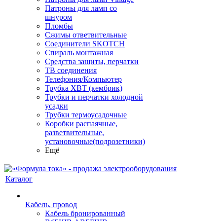
Патроны для ламп со
шнуром
Пломбы
Сжимы ответвительные
Соединители SKOTCH
Спираль монтажная
Средства защиты, перчатки
ТВ соединения
Телефония/Компьютер
Трубка ХВТ (кембрик)
Трубки и перчатки холодной
усадки
Трубки термоусадочные
Коробки распаячные,
разветвительные,
установочные(подрозетники)
Ещё
Каталог
Кабель, провод
Кабель бронированный