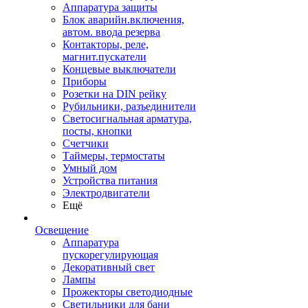
Аппаратура защиты
Блок аварийн.включения,
автом. ввода резерва
Контакторы, реле,
магнит.пускатели
Концевые выключатели
Приборы
Розетки на DIN рейку
Рубильники, разъединители
Светосигнальная арматура,
посты, кнопки
Счетчики
Таймеры, термостаты
Умный дом
Устройства питания
Электродвигатели
Ещё
Освещение
Аппаратура
пускорегулирующая
Декоративный свет
Лампы
Прожекторы светодиодные
Светильники для бани