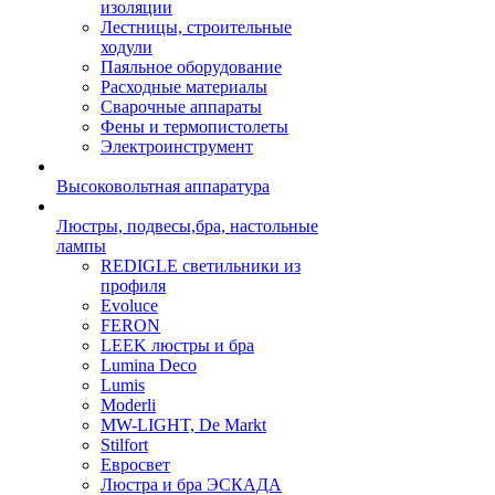
изоляции
Лестницы, строительные
ходули
Паяльное оборудование
Расходные материалы
Сварочные аппараты
Фены и термопистолеты
Электроинструмент
Высоковольтная аппаратура
Люстры, подвесы,бра, настольные
лампы
REDIGLE светильники из
профиля
Evoluce
FERON
LEEK люстры и бра
Lumina Deco
Lumis
Moderli
MW-LIGHT, De Markt
Stilfort
Евросвет
Люстра и бра ЭСКАДА