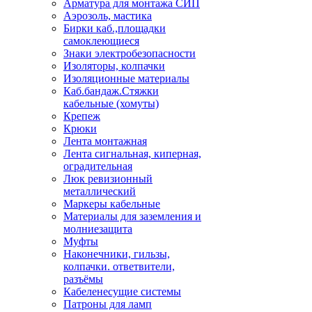
Арматура для монтажа СИП
Аэрозоль, мастика
Бирки каб.,площадки
самоклеющиеся
Знаки электробезопасности
Изоляторы, колпачки
Изоляционные материалы
Каб.бандаж.Стяжки
кабельные (хомуты)
Крепеж
Крюки
Лента монтажная
Лента сигнальная, киперная,
оградительная
Люк ревизионный
металлический
Маркеры кабельные
Материалы для заземления и
молниезащита
Муфты
Наконечники, гильзы,
колпачки. ответвители,
разъёмы
Кабеленесущие системы
Патроны для ламп