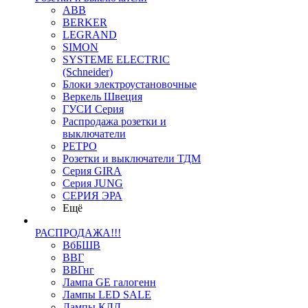
ABB
BERKER
LEGRAND
SIMON
SYSTEME ELECTRIC
(Schneider)
Блоки электроустановочные
Веркель Швеция
ГУСИ Серия
Распродажа розетки и
выключатели
РЕТРО
Розетки и выключатели ТДМ
Серия GIRA
Серия JUNG
СЕРИЯ ЭРА
Ещё
РАСПРОДАЖА!!!
ВбБШВ
ВВГ
ВВГнг
Лампа GE галогенн
Лампы LED SALE
Лампы КЛЛ