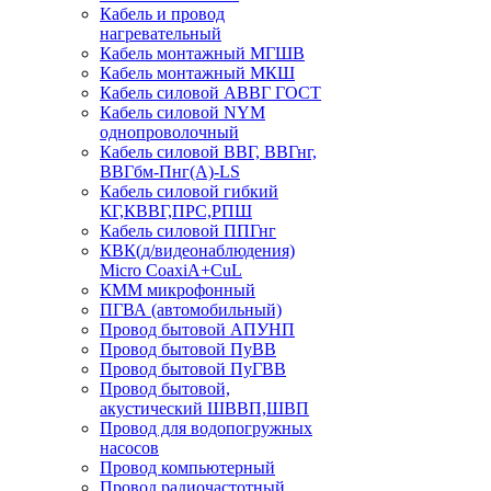
Кабель и провод
нагревательный
Кабель монтажный МГШВ
Кабель монтажный МКШ
Кабель силовой АВВГ ГОСТ
Кабель силовой NYM
однопроволочный
Кабель силовой ВВГ, ВВГнг,
ВВГбм-Пнг(А)-LS
Кабель силовой гибкий
КГ,КВВГ,ПРС,РПШ
Кабель силовой ППГнг
КВК(д/видеонаблюдения)
Micro CoaxiA+CuL
КММ микрофонный
ПГВА (автомобильный)
Провод бытовой АПУНП
Провод бытовой ПуВВ
Провод бытовой ПуГВВ
Провод бытовой,
акустический ШВВП,ШВП
Провод для водопогружных
насосов
Провод компьютерный
Провод радиочастотный