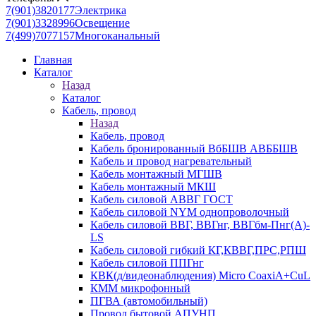
7(901)3820177
Электрика
7(901)3328996
Освещение
7(499)7077157
Многоканальный
Главная
Каталог
Назад
Каталог
Кабель, провод
Назад
Кабель, провод
Кабель бронированный ВбБШВ АВББШВ
Кабель и провод нагревательный
Кабель монтажный МГШВ
Кабель монтажный МКШ
Кабель силовой АВВГ ГОСТ
Кабель силовой NYM однопроволочный
Кабель силовой ВВГ, ВВГнг, ВВГбм-Пнг(А)-
LS
Кабель силовой гибкий КГ,КВВГ,ПРС,РПШ
Кабель силовой ППГнг
КВК(д/видеонаблюдения) Micro CoaxiA+CuL
КММ микрофонный
ПГВА (автомобильный)
Провод бытовой АПУНП