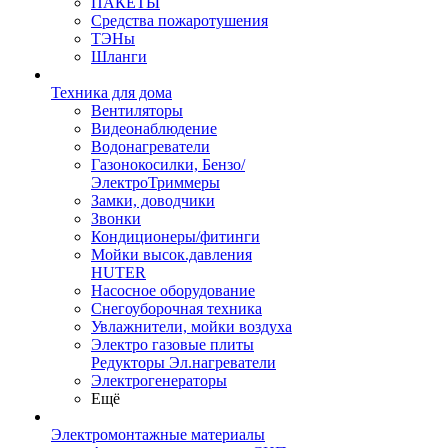
ПАКЕТЫ
Средства пожаротушения
ТЭНы
Шланги
Техника для дома
Вентиляторы
Видеонаблюдение
Водонагреватели
Газонокосилки, Бензо/
ЭлектроТриммеры
Замки, доводчики
Звонки
Кондиционеры/фитинги
Мойки высок.давления
HUTER
Насосное оборудование
Снегоуборочная техника
Увлажнители, мойки воздуха
Электро газовые плиты
Редукторы Эл.нагреватели
Электрогенераторы
Ещё
Электромонтажные материалы