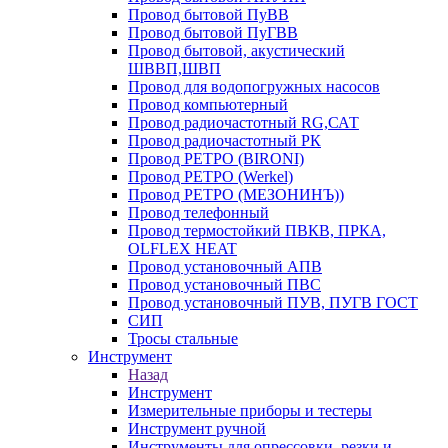
Провод бытовой ПуВВ
Провод бытовой ПуГВВ
Провод бытовой, акустический
ШВВП,ШВП
Провод для водопогружных насосов
Провод компьютерный
Провод радиочастотный RG,САТ
Провод радиочастотный РК
Провод РЕТРО (BIRONI)
Провод РЕТРО (Werkel)
Провод РЕТРО (МЕЗОНИНЪ))
Провод телефонный
Провод термостойкий ПВКВ, ПРКА,
OLFLEX HEAT
Провод установочный АПВ
Провод установочный ПВС
Провод установочный ПУВ, ПУГВ ГОСТ
СИП
Тросы стальные
Инструмент
Назад
Инструмент
Измерительные приборы и тестеры
Инструмент ручной
Инструменты для опрессовки, резки и