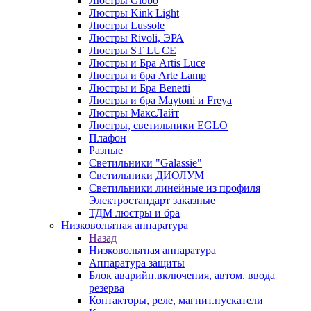
Люстры Globo
Люстры Kink Light
Люстры Lussole
Люстры Rivoli, ЭРА
Люстры ST LUCE
Люстры и Бра Artis Luce
Люстры и бра Arte Lamp
Люстры и Бра Benetti
Люстры и бра Maytoni и Freya
Люстры МаксЛайт
Люстры, светильники EGLO
Плафон
Разные
Светильники "Galassie"
Светильники ДИОЛУМ
Светильники линейные из профиля
Электростандарт заказные
ТДМ люстры и бра
Низковольтная аппаратура
Назад
Низковольтная аппаратура
Аппаратура защиты
Блок аварийн.включения, автом. ввода
резерва
Контакторы, реле, магнит.пускатели