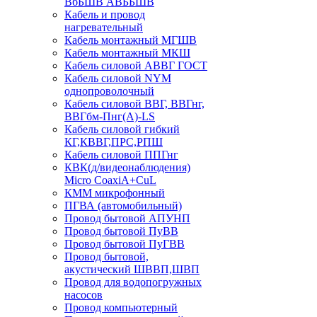
ВбБШВ АВББШВ
Кабель и провод
нагревательный
Кабель монтажный МГШВ
Кабель монтажный МКШ
Кабель силовой АВВГ ГОСТ
Кабель силовой NYM
однопроволочный
Кабель силовой ВВГ, ВВГнг,
ВВГбм-Пнг(А)-LS
Кабель силовой гибкий
КГ,КВВГ,ПРС,РПШ
Кабель силовой ППГнг
КВК(д/видеонаблюдения)
Micro CoaxiA+CuL
КММ микрофонный
ПГВА (автомобильный)
Провод бытовой АПУНП
Провод бытовой ПуВВ
Провод бытовой ПуГВВ
Провод бытовой,
акустический ШВВП,ШВП
Провод для водопогружных
насосов
Провод компьютерный