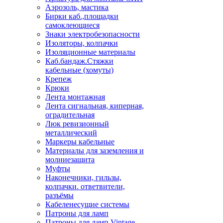
Аэрозоль, мастика
Бирки каб.,площадки
самоклеющиеся
Знаки электробезопасности
Изоляторы, колпачки
Изоляционные материалы
Каб.бандаж.Стяжки
кабельные (хомуты)
Крепеж
Крюки
Лента монтажная
Лента сигнальная, киперная,
оградительная
Люк ревизионный
металлический
Маркеры кабельные
Материалы для заземления и
молниезащита
Муфты
Наконечники, гильзы,
колпачки. ответвители,
разъёмы
Кабеленесущие системы
Патроны для ламп
Патроны для ламп Vintage