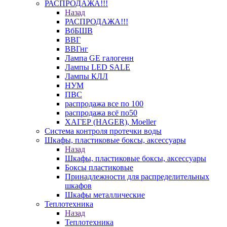
РАСПРОДАЖА!!!
Назад
РАСПРОДАЖА!!!
ВбБШВ
ВВГ
ВВГнг
Лампа GE галогенн
Лампы LED SALE
Лампы КЛЛ
НУМ
ПВС
распродажа все по 100
распродажа всё по50
ХАГЕР (HAGER), Moeller
Система контроля протечки воды
Шкафы, пластиковые боксы, аксессуары
Назад
Шкафы, пластиковые боксы, аксессуары
Боксы пластиковые
Принадлежности для распределительных
шкафов
Шкафы металлические
Теплотехника
Назад
Теплотехника