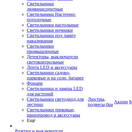
Светильники
люминисцентные
Светильники Настенно-
потолочные
Светильники настольные
Светильники ночники
Светильники под лампу
накаливания
Светильники
промышленные
Детекторы, выключатели
светоконтрольные
Лента LED и аксессуары
Светильники садово-
парковые и на солн. батарее
Фонари
Светильники и лампы LED
для растений
Светильники светодиод.для
Люстры,
Акции
М
лестниц
подвесы,бра
Светильники трековые,
шинопровод и аксессуары
Ещё
Розетки и выключатели