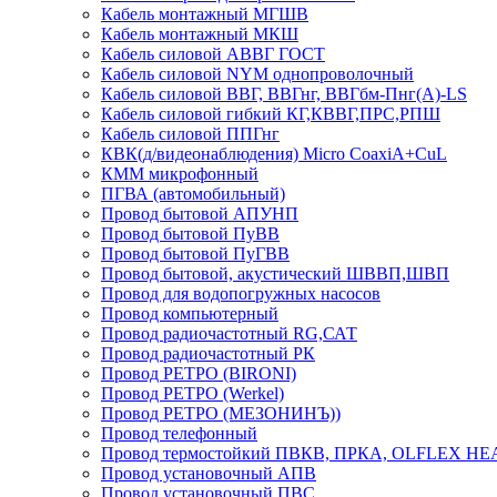
Кабель монтажный МГШВ
Кабель монтажный МКШ
Кабель силовой АВВГ ГОСТ
Кабель силовой NYM однопроволочный
Кабель силовой ВВГ, ВВГнг, ВВГбм-Пнг(А)-LS
Кабель силовой гибкий КГ,КВВГ,ПРС,РПШ
Кабель силовой ППГнг
КВК(д/видеонаблюдения) Micro CoaxiA+CuL
КММ микрофонный
ПГВА (автомобильный)
Провод бытовой АПУНП
Провод бытовой ПуВВ
Провод бытовой ПуГВВ
Провод бытовой, акустический ШВВП,ШВП
Провод для водопогружных насосов
Провод компьютерный
Провод радиочастотный RG,САТ
Провод радиочастотный РК
Провод РЕТРО (BIRONI)
Провод РЕТРО (Werkel)
Провод РЕТРО (МЕЗОНИНЪ))
Провод телефонный
Провод термостойкий ПВКВ, ПРКА, OLFLEX HE
Провод установочный АПВ
Провод установочный ПВС