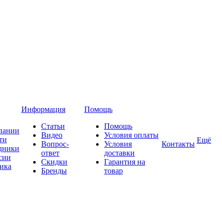
Информация
Помощь
Статьи
Помощь
пании
Видео
Условия оплаты
ти
Ещё
Вопрос-
Условия
Контакты
дники
ответ
доставки
сии
Скидки
Гарантия на
ика
Бренды
товар