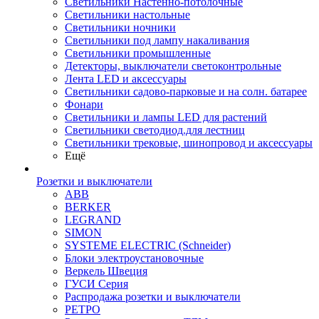
Светильники Настенно-потолочные
Светильники настольные
Светильники ночники
Светильники под лампу накаливания
Светильники промышленные
Детекторы, выключатели светоконтрольные
Лента LED и аксессуары
Светильники садово-парковые и на солн. батарее
Фонари
Светильники и лампы LED для растений
Светильники светодиод.для лестниц
Светильники трековые, шинопровод и аксессуары
Ещё
Розетки и выключатели
ABB
BERKER
LEGRAND
SIMON
SYSTEME ELECTRIC (Schneider)
Блоки электроустановочные
Веркель Швеция
ГУСИ Серия
Распродажа розетки и выключатели
РЕТРО