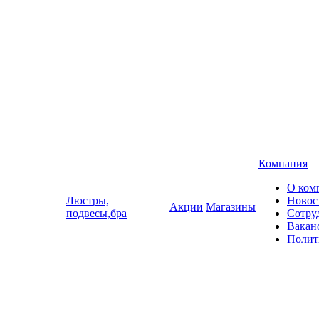
Компания
О ком
Люстры,
Новос
Акции
Магазины
подвесы,бра
Сотру
Вакан
Полит