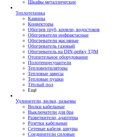
Шкафы металлические
Теплотехника
Камины
Конвекторы
Обогрев труб, кровли, водостоков
Обогреватели инфрактасные
Обогреватели масляные
Обогреватель газовый
Обогреватель на DIN-рейку ТДМ
Отопительное оборудование
Полотенцесушители
Тепловентиляторы
Тепловые завесы
Тепловые пушки
Тёплый пол
Ещё
Удлинители, вилки, разьемы
Вилки кабельные
Выключатели для бра
Разветвители, адаптеры
Розетки кабельные
Сетевые кабеля, шнуры
Соединители силовые