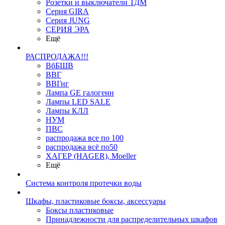
Розетки и выключатели ТДМ
Серия GIRA
Серия JUNG
СЕРИЯ ЭРА
Ещё
РАСПРОДАЖА!!!
ВбБШВ
ВВГ
ВВГнг
Лампа GE галогенн
Лампы LED SALE
Лампы КЛЛ
НУМ
ПВС
распродажа все по 100
распродажа всё по50
ХАГЕР (HAGER), Moeller
Ещё
Система контроля протечки воды
Шкафы, пластиковые боксы, аксессуары
Боксы пластиковые
Принадлежности для распределительных шкафов