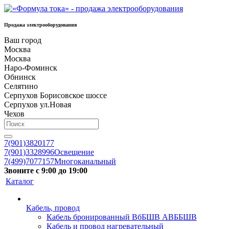
Продажа электрооборудования
Ваш город
Москва
Москва
Наро-Фоминск
Обнинск
Селятино
Серпухов Борисовское шоссе
Серпухов ул.Новая
Чехов
7(901)3820177
7(901)3328996
Освещение
7(499)7077157
Многоканальный
Звоните с 9:00 до 19:00
Каталог
Кабель, провод
Кабель бронированный ВбБШВ АВББШВ
Кабель и провод нагревательный