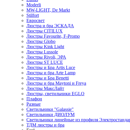
Moderli
MW-LIGHT, De Markt
Stilfort
Евросвет
Люстра и бра ЭСКАДА
Люстры CITILUX
Люстры Favourite, F-Promo
Люстры Globo
Люстры Kink Light
Люстры Lussole
Люстры Rivoli, ЭРА
Люстры ST LUCE
Люстры и Бра Artis Luce
Люстры и бра Arte Lamp
Люстры и Бра Benetti
Люстры и бра Maytoni и Freya
Люстры МаксЛайт
Люстры, светильники EGLO
Плафон
Разные
Светильники "Galassie"
Светильники ДИОЛУМ
Светильники линейные из профиля Электростандар
ТДМ люстры и бра