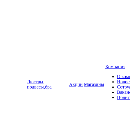
Компания
О ком
Люстры,
Новос
Акции
Магазины
подвесы,бра
Сотру
Вакан
Полит