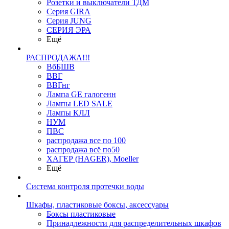
Розетки и выключатели ТДМ
Серия GIRA
Серия JUNG
СЕРИЯ ЭРА
Ещё
РАСПРОДАЖА!!!
ВбБШВ
ВВГ
ВВГнг
Лампа GE галогенн
Лампы LED SALE
Лампы КЛЛ
НУМ
ПВС
распродажа все по 100
распродажа всё по50
ХАГЕР (HAGER), Moeller
Ещё
Система контроля протечки воды
Шкафы, пластиковые боксы, аксессуары
Боксы пластиковые
Принадлежности для распределительных шкафов