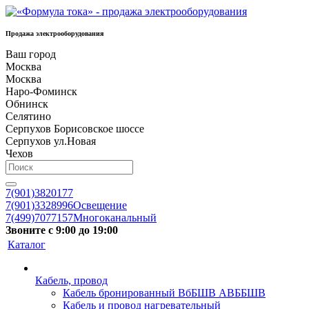
Продажа электрооборудования
Ваш город
Москва
Москва
Наро-Фоминск
Обнинск
Селятино
Серпухов Борисовское шоссе
Серпухов ул.Новая
Чехов
7(901)3820177
7(901)3328996
Освещение
7(499)7077157
Многоканальный
Звоните с 9:00 до 19:00
Каталог
Кабель, провод
Кабель бронированный ВбБШВ АВББШВ
Кабель и провод нагревательный