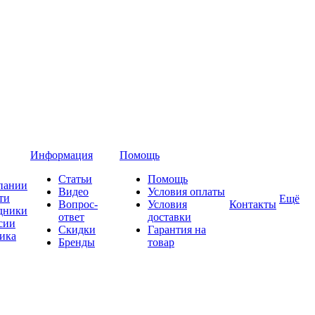
Информация
Помощь
Статьи
Помощь
пании
Видео
Условия оплаты
ти
Ещё
Вопрос-
Условия
Контакты
дники
ответ
доставки
сии
Скидки
Гарантия на
ика
Бренды
товар