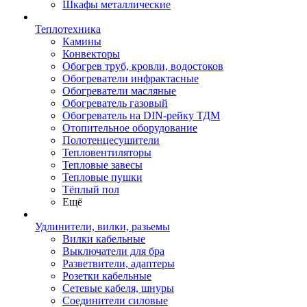
Шкафы металлические
Теплотехника
Камины
Конвекторы
Обогрев труб, кровли, водостоков
Обогреватели инфрактасные
Обогреватели масляные
Обогреватель газовый
Обогреватель на DIN-рейку ТДМ
Отопительное оборудование
Полотенцесушители
Тепловентиляторы
Тепловые завесы
Тепловые пушки
Тёплый пол
Ещё
Удлинители, вилки, разьемы
Вилки кабельные
Выключатели для бра
Разветвители, адаптеры
Розетки кабельные
Сетевые кабеля, шнуры
Соединители силовые