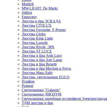
Moderli
MW-LIGHT, De Markt
Stilfort
Евросвет
Люстра и бра ЭСКАДА
Люстры CITILUX
Люстры Favourite, F-Promo
Люстры Globo
Люстры Kink Light
Люстры Lussole
Люстры Rivoli, ЭРА
Люстры ST LUCE
Люстры и Бра Artis Luce
Люстры и бра Arte Lamp
Люстры и Бра Benetti
Люстры и бра Maytoni и Freya
Люстры МаксЛайт
Люстры, светильники EGLO
Плафон
Разные
Светильники "Galassie"
Светильники ДИОЛУМ
Светильники линейные из профиля Электростандар
ТДМ люстры и бра