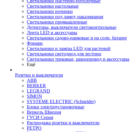
Светильники Настенно-потолочные
Светильники настольные
Светильники ночники
Светильники под лампу накаливания
Светильники промышленные
Детекторы, выключатели светоконтрольные
Лента LED и аксессуары
Светильники садово-парковые и на солн. батарее
Фонари
Светильники и лампы LED для растений
Светильники светодиод.для лестниц
Светильники трековые, шинопровод и аксессуары
Ещё
Розетки и выключатели
ABB
BERKER
LEGRAND
SIMON
SYSTEME ELECTRIC (Schneider)
Блоки электроустановочные
Веркель Швеция
ГУСИ Серия
Распродажа розетки и выключатели
РЕТРО