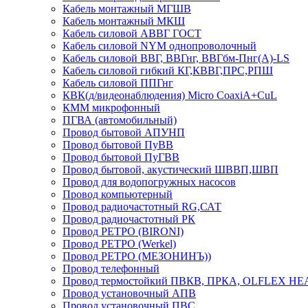
Кабель монтажный МГШВ
Кабель монтажный МКШ
Кабель силовой АВВГ ГОСТ
Кабель силовой NYM однопроволочный
Кабель силовой ВВГ, ВВГнг, ВВГбм-Пнг(А)-LS
Кабель силовой гибкий КГ,КВВГ,ПРС,РПШ
Кабель силовой ППГнг
КВК(д/видеонаблюдения) Micro CoaxiA+CuL
КММ микрофонный
ПГВА (автомобильный)
Провод бытовой АПУНП
Провод бытовой ПуВВ
Провод бытовой ПуГВВ
Провод бытовой, акустический ШВВП,ШВП
Провод для водопогружных насосов
Провод компьютерный
Провод радиочастотный RG,САТ
Провод радиочастотный РК
Провод РЕТРО (BIRONI)
Провод РЕТРО (Werkel)
Провод РЕТРО (МЕЗОНИНЪ))
Провод телефонный
Провод термостойкий ПВКВ, ПРКА, OLFLEX HE
Провод установочный АПВ
Провод установочный ПВС