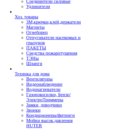
Соединители силовые
Удлинители
Хоз. товары
ЗМ,крючки,клей,держатели
Магниты
Огнеборец
Отпугиватели насекомых и
грызунов
ПАКЕТЫ
Средства пожаротушения
ТЭНы
Шланги
Техника для дома
Вентиляторы
Видеонаблюдение
Водонагреватели
Газонокосилки, Бензо/
ЭлектроТриммеры
Замки, доводчики
Звонки
Кондиционеры/фитинги
Мойки высок.давления
HUTER