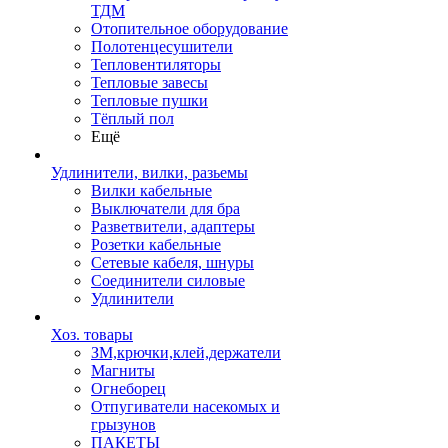
ТДМ
Отопительное оборудование
Полотенцесушители
Тепловентиляторы
Тепловые завесы
Тепловые пушки
Тёплый пол
Ещё
Удлинители, вилки, разьемы
Вилки кабельные
Выключатели для бра
Разветвители, адаптеры
Розетки кабельные
Сетевые кабеля, шнуры
Соединители силовые
Удлинители
Хоз. товары
ЗМ,крючки,клей,держатели
Магниты
Огнеборец
Отпугиватели насекомых и
грызунов
ПАКЕТЫ