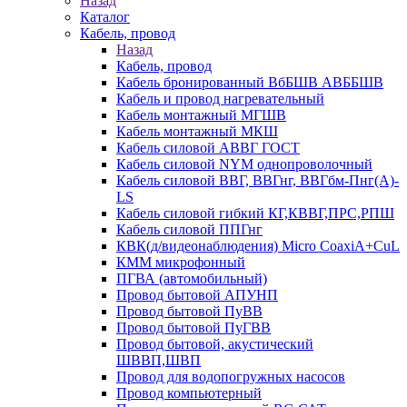
Назад
Каталог
Кабель, провод
Назад
Кабель, провод
Кабель бронированный ВбБШВ АВББШВ
Кабель и провод нагревательный
Кабель монтажный МГШВ
Кабель монтажный МКШ
Кабель силовой АВВГ ГОСТ
Кабель силовой NYM однопроволочный
Кабель силовой ВВГ, ВВГнг, ВВГбм-Пнг(А)-
LS
Кабель силовой гибкий КГ,КВВГ,ПРС,РПШ
Кабель силовой ППГнг
КВК(д/видеонаблюдения) Micro CoaxiA+CuL
КММ микрофонный
ПГВА (автомобильный)
Провод бытовой АПУНП
Провод бытовой ПуВВ
Провод бытовой ПуГВВ
Провод бытовой, акустический
ШВВП,ШВП
Провод для водопогружных насосов
Провод компьютерный