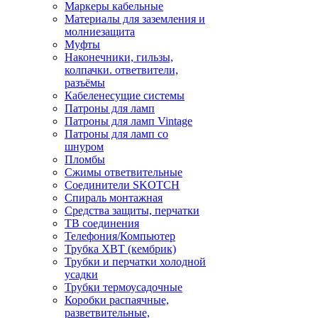
Маркеры кабельные
Материалы для заземления и
молниезащита
Муфты
Наконечники, гильзы,
колпачки. ответвители,
разъёмы
Кабеленесущие системы
Патроны для ламп
Патроны для ламп Vintage
Патроны для ламп со
шнуром
Пломбы
Сжимы ответвительные
Соединители SKOTCH
Спираль монтажная
Средства защиты, перчатки
ТВ соединения
Телефония/Компьютер
Трубка ХВТ (кембрик)
Трубки и перчатки холодной
усадки
Трубки термоусадочные
Коробки распаячные,
разветвительные,