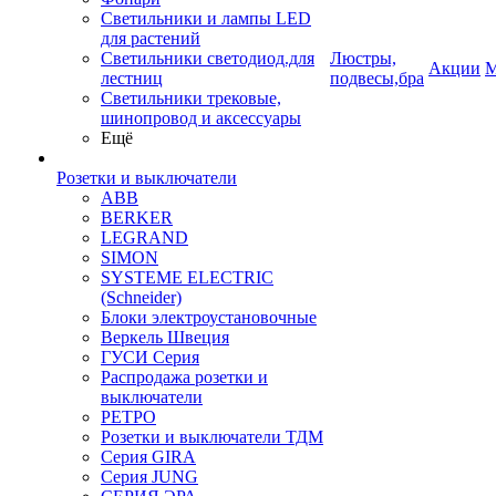
Светильники и лампы LED
для растений
Светильники светодиод.для
Люстры,
Акции
М
лестниц
подвесы,бра
Светильники трековые,
шинопровод и аксессуары
Ещё
Розетки и выключатели
ABB
BERKER
LEGRAND
SIMON
SYSTEME ELECTRIC
(Schneider)
Блоки электроустановочные
Веркель Швеция
ГУСИ Серия
Распродажа розетки и
выключатели
РЕТРО
Розетки и выключатели ТДМ
Серия GIRA
Серия JUNG