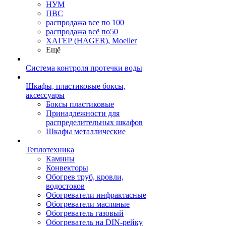
НУМ
ПВС
распродажа все по 100
распродажа всё по50
ХАГЕР (HAGER), Moeller
Ещё
Система контроля протечки воды
Шкафы, пластиковые боксы,
аксессуары
Боксы пластиковые
Принадлежности для
распределительных шкафов
Шкафы металлические
Теплотехника
Камины
Конвекторы
Обогрев труб, кровли,
водостоков
Обогреватели инфрактасные
Обогреватели масляные
Обогреватель газовый
Обогреватель на DIN-рейку