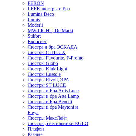
FERON
LEEK люстры и бра
Lumina Deco
Lumis
Moderli
MW-LIGHT, De Markt
Stilfort
Евросвет
Люстра и бра ЭСКАДА
Люстры CITILUX
Люстры Favourite, F-Promo
Люстры Globo
Люстры Kink Light
Люстры Lussole
Люстры Rivoli, ЭРА
Люстры ST LUCE
Люстры и Бра Artis Luce
Люстры и бра Arte Lamp
Люстры и Бра Benetti
Люстры и бра Maytoni и
Freya
Люстры МаксЛайт
Люстры, светильники EGLO
Плафон
Разные