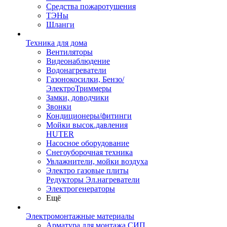
Средства пожаротушения
ТЭНы
Шланги
Техника для дома
Вентиляторы
Видеонаблюдение
Водонагреватели
Газонокосилки, Бензо/
ЭлектроТриммеры
Замки, доводчики
Звонки
Кондиционеры/фитинги
Мойки высок.давления
HUTER
Насосное оборудование
Снегоуборочная техника
Увлажнители, мойки воздуха
Электро газовые плиты
Редукторы Эл.нагреватели
Электрогенераторы
Ещё
Электромонтажные материалы
Арматура для монтажа СИП