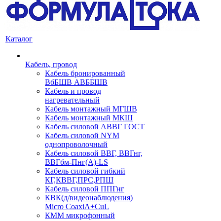
Каталог
Кабель, провод
Кабель бронированный
ВбБШВ АВББШВ
Кабель и провод
нагревательный
Кабель монтажный МГШВ
Кабель монтажный МКШ
Кабель силовой АВВГ ГОСТ
Кабель силовой NYM
однопроволочный
Кабель силовой ВВГ, ВВГнг,
ВВГбм-Пнг(А)-LS
Кабель силовой гибкий
КГ,КВВГ,ПРС,РПШ
Кабель силовой ППГнг
КВК(д/видеонаблюдения)
Micro CoaxiA+CuL
КММ микрофонный