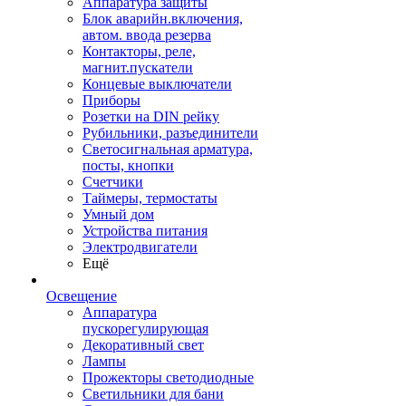
Аппаратура защиты
Блок аварийн.включения,
автом. ввода резерва
Контакторы, реле,
магнит.пускатели
Концевые выключатели
Приборы
Розетки на DIN рейку
Рубильники, разъединители
Светосигнальная арматура,
посты, кнопки
Счетчики
Таймеры, термостаты
Умный дом
Устройства питания
Электродвигатели
Ещё
Освещение
Аппаратура
пускорегулирующая
Декоративный свет
Лампы
Прожекторы светодиодные
Светильники для бани