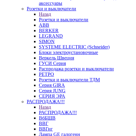
аксессуары
Розетки и выключатели
Назад
Розетки и выключатели
ABB
BERKER
LEGRAND
SIMON
SYSTEME ELECTRIC (Schneider)
Блоки электроустановочные
Веркель Швеция
ГУСИ Серия
Распродажа розетки и выключатели
РЕТРО
Розетки и выключатели ТДМ
Серия GIRA
Серия JUNG
СЕРИЯ ЭРА
РАСПРОДАЖА!!!
Назад
РАСПРОДАЖА!!!
ВбБШВ
ВВГ
ВВГнг
Лампа GE галогенн