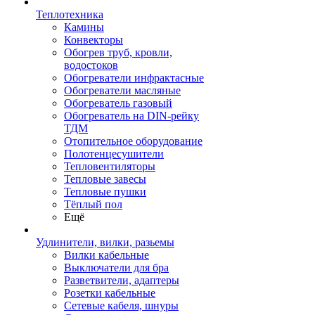
Теплотехника
Камины
Конвекторы
Обогрев труб, кровли,
водостоков
Обогреватели инфрактасные
Обогреватели масляные
Обогреватель газовый
Обогреватель на DIN-рейку
ТДМ
Отопительное оборудование
Полотенцесушители
Тепловентиляторы
Тепловые завесы
Тепловые пушки
Тёплый пол
Ещё
Удлинители, вилки, разьемы
Вилки кабельные
Выключатели для бра
Разветвители, адаптеры
Розетки кабельные
Сетевые кабеля, шнуры