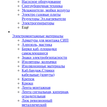
Насосное оборудование
Снегоуборочная техника
Увлажнители, мойки воздуха
Электро газовые плиты
Редукторы Эл.нагреватели
Электрогенераторы
Ещё
Электромонтажные материалы
Арматура для монтажа СИП
Аэрозоль, мастика
Бирки каб.,площадки
самоклеющиеся
Знаки электробезопасности
Изоляторы, колпачки
Изоляционные материалы
Каб.бандаж.Стяжки
кабельные (хомуты)
Крепеж
Крюки
Лента монтажная
Лента сигнальная, киперная,
оградительная
Люк ревизионный
металлический