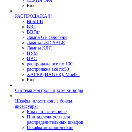
СЕРИЯ ЭРА
Ещё
РАСПРОДАЖА!!!
ВбБШВ
ВВГ
ВВГнг
Лампа GE галогенн
Лампы LED SALE
Лампы КЛЛ
НУМ
ПВС
распродажа все по 100
распродажа всё по50
ХАГЕР (HAGER), Moeller
Ещё
Система контроля протечки воды
Шкафы, пластиковые боксы,
аксессуары
Боксы пластиковые
Принадлежности для
распределительных шкафов
Шкафы металлические