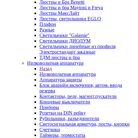
Люстры и Бра Benetti
Люстры и бра Maytoni и Freya
Люстры МаксЛайт
Люстры, светильники EGLO
Плафон
Разные
Светильники "Galassie"
Светильники ДИОЛУМ
Светильники линейные из профиля
Электростандарт заказные
ТДМ люстры и бра
Низковольтная аппаратура
Назад
Низковольтная аппаратура
Аппаратура защиты
Блок аварийн.включения, автом. ввода
резерва
Контакторы, реле, магнит.пускатели
Концевые выключатели
Приборы
Розетки на DIN рейку
Рубильники, разъединители
Светосигнальная арматура, посты, кнопки
Счетчики
Таймеры, термостаты