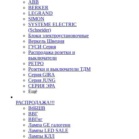
ABB
BERKER
LEGRAND
SIMON
SYSTEME ELECTRIC
(Schneider)
Блоки электроустановочные
Веркель Швеция
ГУСИ Серия
Распродажа розетки и
выключатели
РЕТРО
Розетки и выключатели ТДМ
Серия GIRA
Серия JUNG
СЕРИЯ ЭРА
Ещё
РАСПРОДАЖА!!!
ВбБШВ
ВВГ
ВВГнг
Лампа GE галогенн
Лампы LED SALE
Лампы КЛЛ