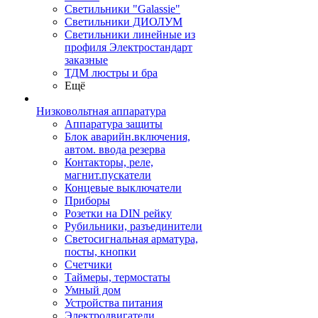
Светильники "Galassie"
Светильники ДИОЛУМ
Светильники линейные из
профиля Электростандарт
заказные
ТДМ люстры и бра
Ещё
Низковольтная аппаратура
Аппаратура защиты
Блок аварийн.включения,
автом. ввода резерва
Контакторы, реле,
магнит.пускатели
Концевые выключатели
Приборы
Розетки на DIN рейку
Рубильники, разъединители
Светосигнальная арматура,
посты, кнопки
Счетчики
Таймеры, термостаты
Умный дом
Устройства питания
Электродвигатели