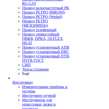
RG,САТ
Провод радиочастотный РК
Провод РЕТРО (BIRONI)
Провод РЕТРО (Werkel)
Провод РЕТРО
(МЕЗОНИНЪ))
Провод телефонный
Провод термостойкий
ПВКВ, ПРКА, OLFLEX
HEAT
Провод установочный АПВ
Провод установочный ПВС
Провод установочный ПУВ,
ПУГВ ГОСТ
СИП
Тросы стальные
Ещё
Инструмент
Измерительные приборы и
тестеры
Инструмент ручной
Инструменты для
опрессовки, резки и
изоляции