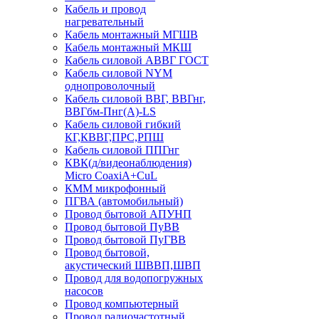
Кабель и провод
нагревательный
Кабель монтажный МГШВ
Кабель монтажный МКШ
Кабель силовой АВВГ ГОСТ
Кабель силовой NYM
однопроволочный
Кабель силовой ВВГ, ВВГнг,
ВВГбм-Пнг(А)-LS
Кабель силовой гибкий
КГ,КВВГ,ПРС,РПШ
Кабель силовой ППГнг
КВК(д/видеонаблюдения)
Micro CoaxiA+CuL
КММ микрофонный
ПГВА (автомобильный)
Провод бытовой АПУНП
Провод бытовой ПуВВ
Провод бытовой ПуГВВ
Провод бытовой,
акустический ШВВП,ШВП
Провод для водопогружных
насосов
Провод компьютерный
Провод радиочастотный