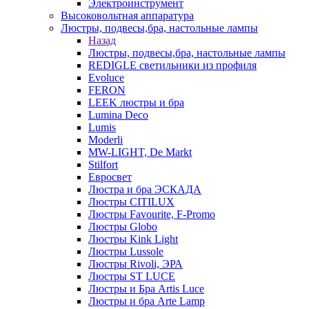
Электроинструмент
Высоковольтная аппаратура
Люстры, подвесы,бра, настольные лампы
Назад
Люстры, подвесы,бра, настольные лампы
REDIGLE светильники из профиля
Evoluce
FERON
LEEK люстры и бра
Lumina Deco
Lumis
Moderli
MW-LIGHT, De Markt
Stilfort
Евросвет
Люстра и бра ЭСКАДА
Люстры CITILUX
Люстры Favourite, F-Promo
Люстры Globo
Люстры Kink Light
Люстры Lussole
Люстры Rivoli, ЭРА
Люстры ST LUCE
Люстры и Бра Artis Luce
Люстры и бра Arte Lamp