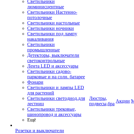
Светильники
люминисцентные
Светильники Настенно-
потолочные
Светильники настольные
Светильники ночники
Светильники под лампу
накаливания
Светильники
промышленные
Детекторы, выключатели
светоконтрольные
Лента LED и аксессуары
Светильники садово-
парковые и на солн. батарее
Фонари
Светильники и лампы LED
для растений
Светильники светодиод.для
Люстры,
Акции
М
лестниц
подвесы,бра
Светильники трековые,
шинопровод и аксессуары
Ещё
Розетки и выключатели