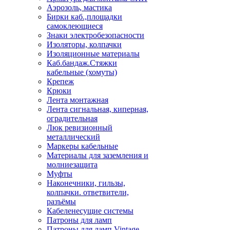
Аэрозоль, мастика
Бирки каб.,площадки
самоклеющиеся
Знаки электробезопасности
Изоляторы, колпачки
Изоляционные материалы
Каб.бандаж.Стяжки
кабельные (хомуты)
Крепеж
Крюки
Лента монтажная
Лента сигнальная, киперная,
оградительная
Люк ревизионный
металлический
Маркеры кабельные
Материалы для заземления и
молниезащита
Муфты
Наконечники, гильзы,
колпачки. ответвители,
разъёмы
Кабеленесущие системы
Патроны для ламп
Патроны для ламп Vintage