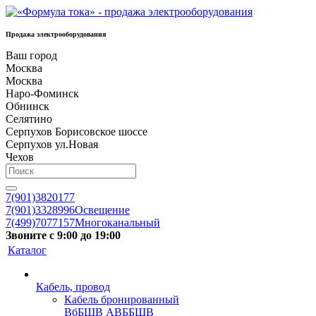
Продажа электрооборудования
Ваш город
Москва
Москва
Наро-Фоминск
Обнинск
Селятино
Серпухов Борисовское шоссе
Серпухов ул.Новая
Чехов
7(901)3820177
7(901)3328996
Освещение
7(499)7077157
Многоканальный
Звоните с 9:00 до 19:00
Каталог
Кабель, провод
Кабель бронированный
ВбБШВ АВББШВ