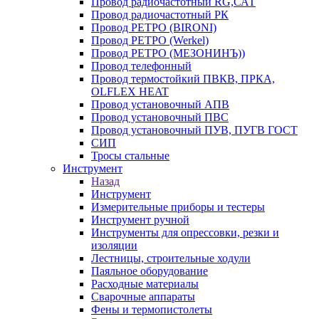
Провод радиочастотный RG,САТ
Провод радиочастотный РК
Провод РЕТРО (BIRONI)
Провод РЕТРО (Werkel)
Провод РЕТРО (МЕЗОНИНЪ))
Провод телефонный
Провод термостойкий ПВКВ, ПРКА,
OLFLEX HEAT
Провод установочный АПВ
Провод установочный ПВС
Провод установочный ПУВ, ПУГВ ГОСТ
СИП
Тросы стальные
Инструмент
Назад
Инструмент
Измерительные приборы и тестеры
Инструмент ручной
Инструменты для опрессовки, резки и
изоляции
Лестницы, строительные ходули
Паяльное оборудование
Расходные материалы
Сварочные аппараты
Фены и термопистолеты