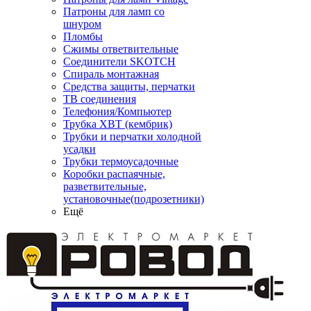
Патроны для ламп со
шнуром
Пломбы
Сжимы ответвительные
Соединители SKOTCH
Спираль монтажная
Средства защиты, перчатки
ТВ соединения
Телефония/Компьютер
Трубка ХВТ (кембрик)
Трубки и перчатки холодной
усадки
Трубки термоусадочные
Коробки распаячные,
разветвительные,
установочные(подрозетники)
Ещё