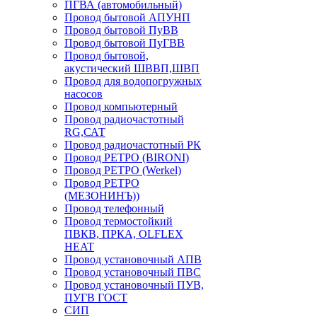
ПГВА (автомобильный)
Провод бытовой АПУНП
Провод бытовой ПуВВ
Провод бытовой ПуГВВ
Провод бытовой,
акустический ШВВП,ШВП
Провод для водопогружных
насосов
Провод компьютерный
Провод радиочастотный
RG,САТ
Провод радиочастотный РК
Провод РЕТРО (BIRONI)
Провод РЕТРО (Werkel)
Провод РЕТРО
(МЕЗОНИНЪ))
Провод телефонный
Провод термостойкий
ПВКВ, ПРКА, OLFLEX
HEAT
Провод установочный АПВ
Провод установочный ПВС
Провод установочный ПУВ,
ПУГВ ГОСТ
СИП