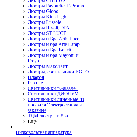
Люстры CITILUX
Люстры Favourite, F-Promo
Люстры Globo
Люстры Kink Light
Люстры Lussole
Люстры Rivoli, ЭРА
Люстры ST LUCE
Люстры и Бра Artis Luce
Люстры и бра Arte Lamp
Люстры и Бра Benetti
Люстры и бра Maytoni и
Freya
Люстры МаксЛайт
Люстры, светильники EGLO
Плафон
Разные
Светильники "Galassie"
Светильники ДИОЛУМ
Светильники линейные из
профиля Электростандарт
заказные
ТДМ люстры и бра
Ещё
Низковольтная аппаратура