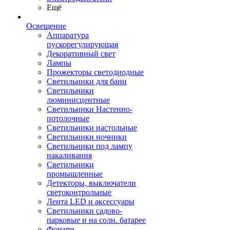
Ещё
Освещение
Аппаратура
пускорегулирующая
Декоративный свет
Лампы
Прожекторы светодиодные
Светильники для бани
Светильники
люминисцентные
Светильники Настенно-
потолочные
Светильники настольные
Светильники ночники
Светильники под лампу
накаливания
Светильники
промышленные
Детекторы, выключатели
светоконтрольные
Лента LED и аксессуары
Светильники садово-
парковые и на солн. батарее
Фонари