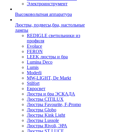
Электроинструмент
Высоковольтная аппаратура
Люстры, подвесы,бра, настольные
лампы
REDIGLE светильники из
профиля
Evoluce
FERON
LEEK люстры и бра
Lumina Deco
Lumis
Moderli
MW-LIGHT, De Markt
Stilfort
Евросвет
Люстра и бра ЭСКАДА
Люстры CITILUX
Люстры Favourite, F-Promo
Люстры Globo
Люстры Kink Light
Люстры Lussole
Люстры Rivoli, ЭРА
Люстры ST LUCE