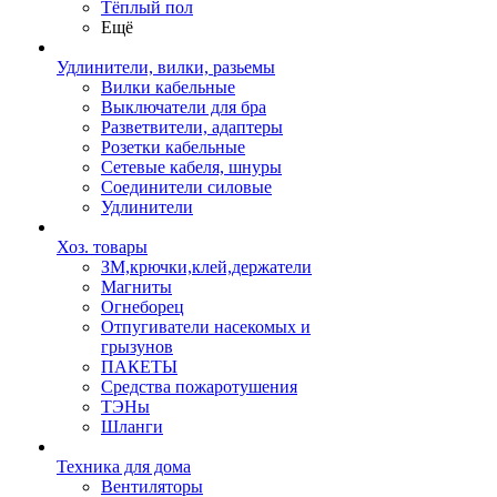
Тёплый пол
Ещё
Удлинители, вилки, разьемы
Вилки кабельные
Выключатели для бра
Разветвители, адаптеры
Розетки кабельные
Сетевые кабеля, шнуры
Соединители силовые
Удлинители
Хоз. товары
ЗМ,крючки,клей,держатели
Магниты
Огнеборец
Отпугиватели насекомых и
грызунов
ПАКЕТЫ
Средства пожаротушения
ТЭНы
Шланги
Техника для дома
Вентиляторы