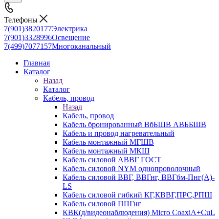
Телефоны
7(901)3820177
Электрика
7(901)3328996
Освещение
7(499)7077157
Многоканальный
Главная
Каталог
Назад
Каталог
Кабель, провод
Назад
Кабель, провод
Кабель бронированный ВбБШВ АВББШВ
Кабель и провод нагревательный
Кабель монтажный МГШВ
Кабель монтажный МКШ
Кабель силовой АВВГ ГОСТ
Кабель силовой NYM однопроволочный
Кабель силовой ВВГ, ВВГнг, ВВГбм-Пнг(А)-
LS
Кабель силовой гибкий КГ,КВВГ,ПРС,РПШ
Кабель силовой ППГнг
КВК(д/видеонаблюдения) Micro CoaxiA+CuL