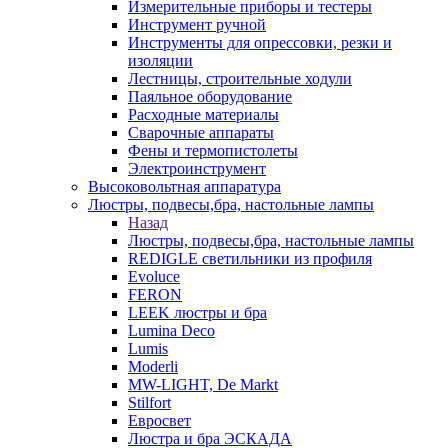
Измерительные приборы и тестеры
Инструмент ручной
Инструменты для опрессовки, резки и
изоляции
Лестницы, строительные ходули
Паяльное оборудование
Расходные материалы
Сварочные аппараты
Фены и термопистолеты
Электроинструмент
Высоковольтная аппаратура
Люстры, подвесы,бра, настольные лампы
Назад
Люстры, подвесы,бра, настольные лампы
REDIGLE светильники из профиля
Evoluce
FERON
LEEK люстры и бра
Lumina Deco
Lumis
Moderli
MW-LIGHT, De Markt
Stilfort
Евросвет
Люстра и бра ЭСКАДА