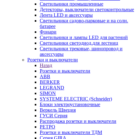
Светильники промышленные
Детекторы, выключатели светоконтрольные
Лента LED и аксессуары
Светильники садово-парковые и на солн.
батарее
Фонари
Светильники и лампы LED для растений
Светильники светодиод.для лестниц
Светильники трековые, шинопровод и
аксессуары
Розетки и выключатели
Назад
Розетки и выключатели
ABB
BERKER
LEGRAND
SIMON
SYSTEME ELECTRIC (Schneider)
Блоки электроустановочные
Веркель Швеция
ГУСИ Серия
Распродажа розетки и выключатели
РЕТРО
Розетки и выключатели ТДМ
Серия GIRA