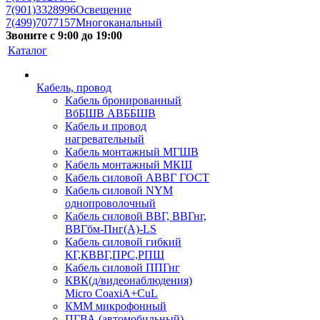
7(901)3328996
Освещение
7(499)7077157
Многоканальный
Звоните с 9:00 до 19:00
Каталог
Кабель, провод
Кабель бронированный
ВбБШВ АВББШВ
Кабель и провод
нагревательный
Кабель монтажный МГШВ
Кабель монтажный МКШ
Кабель силовой АВВГ ГОСТ
Кабель силовой NYM
однопроволочный
Кабель силовой ВВГ, ВВГнг,
ВВГбм-Пнг(А)-LS
Кабель силовой гибкий
КГ,КВВГ,ПРС,РПШ
Кабель силовой ППГнг
КВК(д/видеонаблюдения)
Micro CoaxiA+CuL
КММ микрофонный
ПГВА (автомобильный)