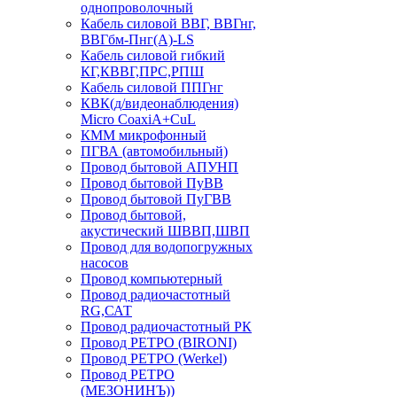
однопроволочный
Кабель силовой ВВГ, ВВГнг,
ВВГбм-Пнг(А)-LS
Кабель силовой гибкий
КГ,КВВГ,ПРС,РПШ
Кабель силовой ППГнг
КВК(д/видеонаблюдения)
Micro CoaxiA+CuL
КММ микрофонный
ПГВА (автомобильный)
Провод бытовой АПУНП
Провод бытовой ПуВВ
Провод бытовой ПуГВВ
Провод бытовой,
акустический ШВВП,ШВП
Провод для водопогружных
насосов
Провод компьютерный
Провод радиочастотный
RG,САТ
Провод радиочастотный РК
Провод РЕТРО (BIRONI)
Провод РЕТРО (Werkel)
Провод РЕТРО
(МЕЗОНИНЪ))