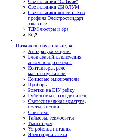
Светильники "Galassie"
Светильники ДИОЛУМ
Светильники линейные из
профиля Электростандарт
заказные
ТДМ люстры и бра
Ещё
Низковольтная аппаратура
Аппаратура защиты
Блок аварийн.включения,
автом. ввода резерва
Контакторы, реле,
магнит.пускатели
Концевые выключатели
Приборы
Розетки на DIN рейку
Рубильники, разъединители
Светосигнальная арматура,
посты, кнопки
Счетчики
Таймеры, термостаты
Умный дом
Устройства питания
Электродвигатели