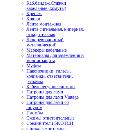
Каб.бандаж.Стяжки
кабельные (хомуты)
Крепеж
Крюки
Лента монтажная
Лента сигнальная, киперная,
оградительная
Люк ревизионный
металлический
Маркеры кабельные
Материалы для заземления и
молниезащита
Муфты
Наконечники, гильзы,
колпачки. ответвители,
разъёмы
Кабеленесущие системы
Патроны для ламп
Патроны для ламп Vintage
Патроны для ламп со
шнуром
Пломбы
Сжимы ответвительные
Соединители SKOTCH
Спираль монтажная