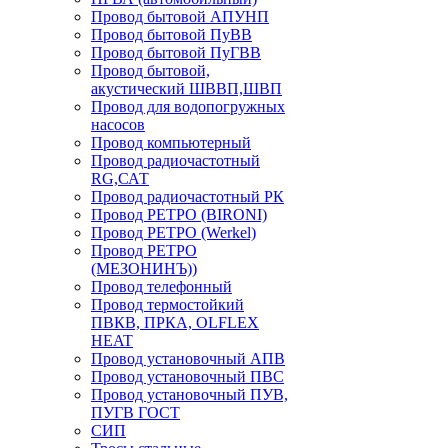
Провод бытовой АПУНП
Провод бытовой ПуВВ
Провод бытовой ПуГВВ
Провод бытовой,
акустический ШВВП,ШВП
Провод для водопогружных
насосов
Провод компьютерный
Провод радиочастотный
RG,САТ
Провод радиочастотный РК
Провод РЕТРО (BIRONI)
Провод РЕТРО (Werkel)
Провод РЕТРО
(МЕЗОНИНЪ))
Провод телефонный
Провод термостойкий
ПВКВ, ПРКА, OLFLEX
HEAT
Провод установочный АПВ
Провод установочный ПВС
Провод установочный ПУВ,
ПУГВ ГОСТ
СИП