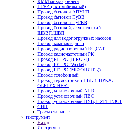
КММ микрофонный
ПГВА (автомобильный)
Провод бытовой АПУНП
Провод бытовой ПуВВ
Провод бытовой ПуГВВ
Провод бытовой, акустический
ШВВП,ШВП
Провод для водопогружных насосов
Провод компьютерный
Провод радиочастотный RG,САТ
Провод радиочастотный РК
Провод РЕТРО (BIRONI)
Провод РЕТРО (Werkel)
Провод РЕТРО (МЕЗОНИНЪ))
Провод телефонный
Провод термостойкий ПВКВ, ПРКА,
OLFLEX HEAT
Провод установочный АПВ
Провод установочный ПВС
Провод установочный ПУВ, ПУГВ ГОСТ
СИП
Тросы стальные
Инструмент
Назад
Инструмент