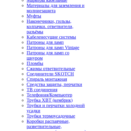
Маркеры кабельные
Материалы для заземления и
молниезащита
Муфты
Наконечники, гильзы,
колпачки. ответвители,
разъёмы
Кабеленесущие системы
Патроны для ламп
Патроны для ламп Vintage
Патроны для ламп со
шнуром
Пломбы
Сжимы ответвительные
Соединители SKOTCH
Спираль монтажная
Средства защиты, перчатки
ТВ соединения
Телефония/Компьютер
Трубка ХВТ (кембрик)
Трубки и перчатки холодной
усадки
Трубки термоусадочные
Коробки распаячные,
разветвительные,