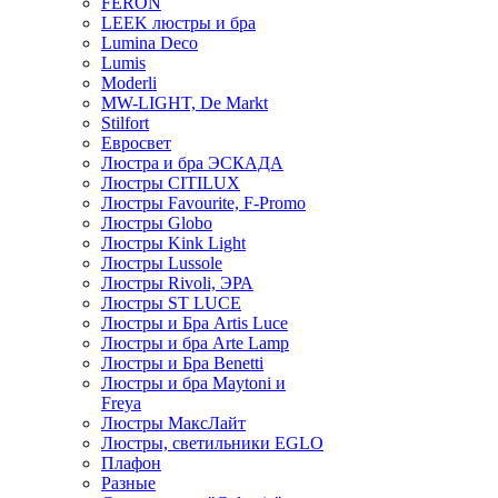
FERON
LEEK люстры и бра
Lumina Deco
Lumis
Moderli
MW-LIGHT, De Markt
Stilfort
Евросвет
Люстра и бра ЭСКАДА
Люстры CITILUX
Люстры Favourite, F-Promo
Люстры Globo
Люстры Kink Light
Люстры Lussole
Люстры Rivoli, ЭРА
Люстры ST LUCE
Люстры и Бра Artis Luce
Люстры и бра Arte Lamp
Люстры и Бра Benetti
Люстры и бра Maytoni и
Freya
Люстры МаксЛайт
Люстры, светильники EGLO
Плафон
Разные