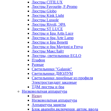
Люстры CITILUX
Люстры Favourite, F-Promo
Люстры Globo
Люстры Kink Light
Люстры Lussole
Люстры Rivoli, ЭРА
Люстры ST LUCE
Люстры и Бра Artis Luce
Люстры и бра Arte Lamp
Люстры и Бра Benetti
Люстры и бра Maytoni и Freya
Люстры МаксЛайт
Люстры, светильники EGLO
Плафон
Разные
Светильники "Galassie"
Светильники ДИОЛУМ
Светильники линейные из профиля
Электростандарт заказные
ТДМ люстры и бра
Низковольтная аппаратура
Назад
Низковольтная аппаратура
Аппаратура защиты
Блок аварийн.включения, автом. ввода