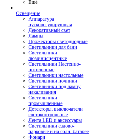
Ещё
Освещение
Аппаратура
пускорегулирующая
Декоративный свет
Лампы
Прожекторы светодиодные
Светильники для бани
Светильники
люминисцентные
Светильники Настенно-
потолочные
Светильники настольные
Светильники ночники
Светильники под лампу
накаливания
Светильники
промышленные
Детекторы, выключатели
светоконтрольные
Лента LED и аксессуары
Светильники садово-
парковые и на солн. батарее
Фонари