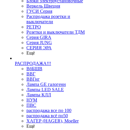
Блоки электроустановочные
Веркель Швеция
ГУСИ Серия
Распродажа розетки и
выключатели
РЕТРО
Розетки и выключатели ТДМ
Серия GIRA
Серия JUNG
СЕРИЯ ЭРА
Ещё
РАСПРОДАЖА!!!
ВбБШВ
ВВГ
ВВГнг
Лампа GE галогенн
Лампы LED SALE
Лампы КЛЛ
НУМ
ПВС
распродажа все по 100
распродажа всё по50
ХАГЕР (HAGER), Moeller
Ещё