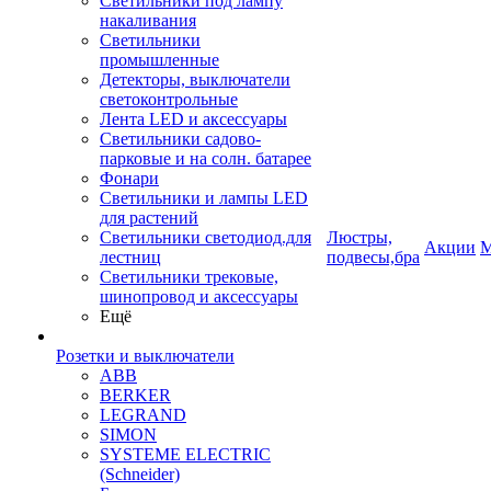
Светильники под лампу
накаливания
Светильники
промышленные
Детекторы, выключатели
светоконтрольные
Лента LED и аксессуары
Светильники садово-
парковые и на солн. батарее
Фонари
Светильники и лампы LED
для растений
Светильники светодиод.для
Люстры,
Акции
М
лестниц
подвесы,бра
Светильники трековые,
шинопровод и аксессуары
Ещё
Розетки и выключатели
ABB
BERKER
LEGRAND
SIMON
SYSTEME ELECTRIC
(Schneider)