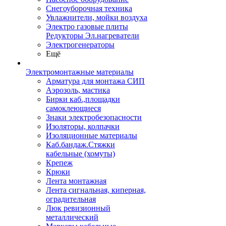
Снегоуборочная техника
Увлажнители, мойки воздуха
Электро газовые плиты
Редукторы Эл.нагреватели
Электрогенераторы
Ещё
Электромонтажные материалы
Арматура для монтажа СИП
Аэрозоль, мастика
Бирки каб.,площадки
самоклеющиеся
Знаки электробезопасности
Изоляторы, колпачки
Изоляционные материалы
Каб.бандаж.Стяжки
кабельные (хомуты)
Крепеж
Крюки
Лента монтажная
Лента сигнальная, киперная,
оградительная
Люк ревизионный
металлический