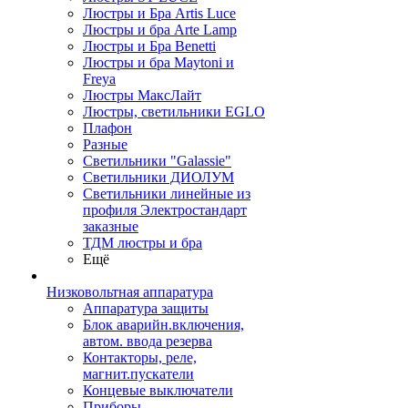
Люстры и Бра Artis Luce
Люстры и бра Arte Lamp
Люстры и Бра Benetti
Люстры и бра Maytoni и
Freya
Люстры МаксЛайт
Люстры, светильники EGLO
Плафон
Разные
Светильники "Galassie"
Светильники ДИОЛУМ
Светильники линейные из
профиля Электростандарт
заказные
ТДМ люстры и бра
Ещё
Низковольтная аппаратура
Аппаратура защиты
Блок аварийн.включения,
автом. ввода резерва
Контакторы, реле,
магнит.пускатели
Концевые выключатели
Приборы