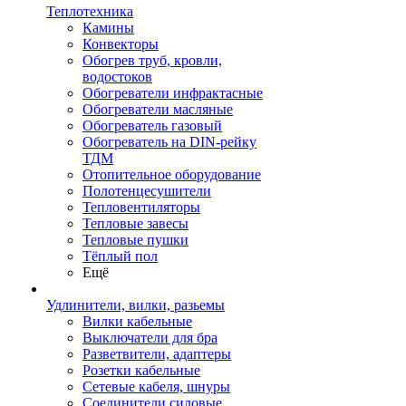
Теплотехника
Камины
Конвекторы
Обогрев труб, кровли,
водостоков
Обогреватели инфрактасные
Обогреватели масляные
Обогреватель газовый
Обогреватель на DIN-рейку
ТДМ
Отопительное оборудование
Полотенцесушители
Тепловентиляторы
Тепловые завесы
Тепловые пушки
Тёплый пол
Ещё
Удлинители, вилки, разьемы
Вилки кабельные
Выключатели для бра
Разветвители, адаптеры
Розетки кабельные
Сетевые кабеля, шнуры
Соединители силовые