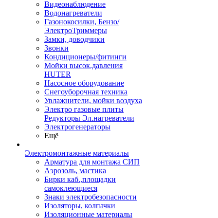
Видеонаблюдение
Водонагреватели
Газонокосилки, Бензо/
ЭлектроТриммеры
Замки, доводчики
Звонки
Кондиционеры/фитинги
Мойки высок.давления
HUTER
Насосное оборудование
Снегоуборочная техника
Увлажнители, мойки воздуха
Электро газовые плиты
Редукторы Эл.нагреватели
Электрогенераторы
Ещё
Электромонтажные материалы
Арматура для монтажа СИП
Аэрозоль, мастика
Бирки каб.,площадки
самоклеющиеся
Знаки электробезопасности
Изоляторы, колпачки
Изоляционные материалы