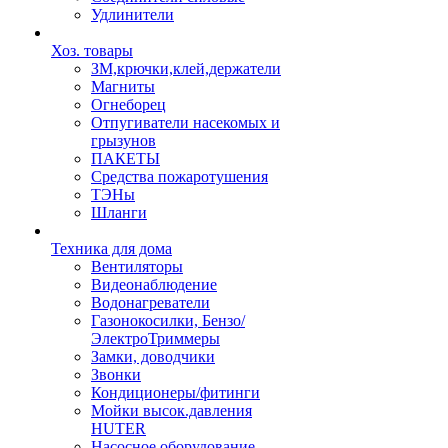
Удлинители
Хоз. товары
ЗМ,крючки,клей,держатели
Магниты
Огнеборец
Отпугиватели насекомых и
грызунов
ПАКЕТЫ
Средства пожаротушения
ТЭНы
Шланги
Техника для дома
Вентиляторы
Видеонаблюдение
Водонагреватели
Газонокосилки, Бензо/
ЭлектроТриммеры
Замки, доводчики
Звонки
Кондиционеры/фитинги
Мойки высок.давления
HUTER
Насосное оборудование