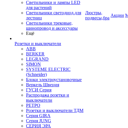
Светильники и лампы LED
для растений
Светильники светодиод.для
Люстры,
Акции
М
лестниц
подвесы,бра
Светильники трековые,
шинопровод и аксессуары
Ещё
Розетки и выключатели
ABB
BERKER
LEGRAND
SIMON
SYSTEME ELECTRIC
(Schneider)
Блоки электроустановочные
Веркель Швеция
ГУСИ Серия
Распродажа розетки и
выключатели
РЕТРО
Розетки и выключатели ТДМ
Серия GIRA
Серия JUNG
СЕРИЯ ЭРА