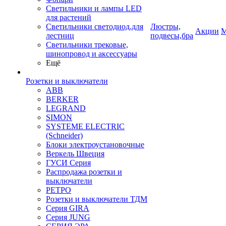
Светильники и лампы LED
для растений
Светильники светодиод.для
Люстры,
Акции
М
лестниц
подвесы,бра
Светильники трековые,
шинопровод и аксессуары
Ещё
Розетки и выключатели
ABB
BERKER
LEGRAND
SIMON
SYSTEME ELECTRIC
(Schneider)
Блоки электроустановочные
Веркель Швеция
ГУСИ Серия
Распродажа розетки и
выключатели
РЕТРО
Розетки и выключатели ТДМ
Серия GIRA
Серия JUNG