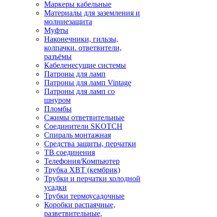
Маркеры кабельные
Материалы для заземления и
молниезащита
Муфты
Наконечники, гильзы,
колпачки. ответвители,
разъёмы
Кабеленесущие системы
Патроны для ламп
Патроны для ламп Vintage
Патроны для ламп со
шнуром
Пломбы
Сжимы ответвительные
Соединители SKOTCH
Спираль монтажная
Средства защиты, перчатки
ТВ соединения
Телефония/Компьютер
Трубка ХВТ (кембрик)
Трубки и перчатки холодной
усадки
Трубки термоусадочные
Коробки распаячные,
разветвительные,