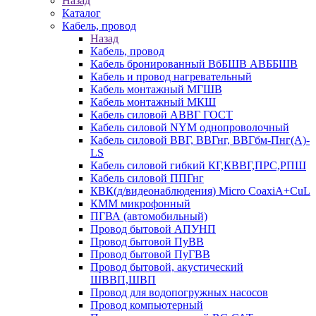
Назад
Каталог
Кабель, провод
Назад
Кабель, провод
Кабель бронированный ВбБШВ АВББШВ
Кабель и провод нагревательный
Кабель монтажный МГШВ
Кабель монтажный МКШ
Кабель силовой АВВГ ГОСТ
Кабель силовой NYM однопроволочный
Кабель силовой ВВГ, ВВГнг, ВВГбм-Пнг(А)-
LS
Кабель силовой гибкий КГ,КВВГ,ПРС,РПШ
Кабель силовой ППГнг
КВК(д/видеонаблюдения) Micro CoaxiA+CuL
КММ микрофонный
ПГВА (автомобильный)
Провод бытовой АПУНП
Провод бытовой ПуВВ
Провод бытовой ПуГВВ
Провод бытовой, акустический
ШВВП,ШВП
Провод для водопогружных насосов
Провод компьютерный