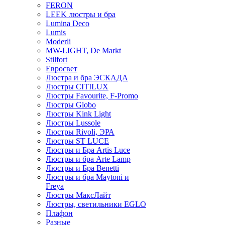
FERON
LEEK люстры и бра
Lumina Deco
Lumis
Moderli
MW-LIGHT, De Markt
Stilfort
Евросвет
Люстра и бра ЭСКАДА
Люстры CITILUX
Люстры Favourite, F-Promo
Люстры Globo
Люстры Kink Light
Люстры Lussole
Люстры Rivoli, ЭРА
Люстры ST LUCE
Люстры и Бра Artis Luce
Люстры и бра Arte Lamp
Люстры и Бра Benetti
Люстры и бра Maytoni и
Freya
Люстры МаксЛайт
Люстры, светильники EGLO
Плафон
Разные