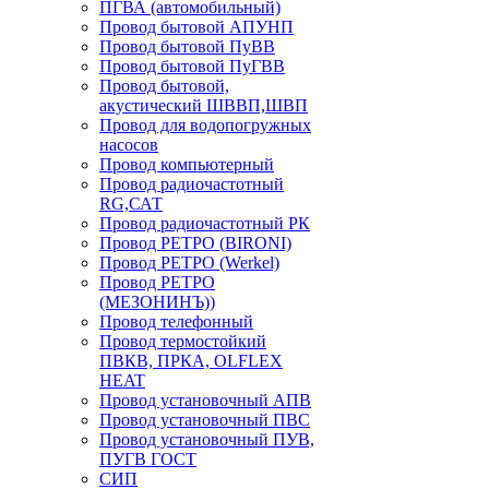
ПГВА (автомобильный)
Провод бытовой АПУНП
Провод бытовой ПуВВ
Провод бытовой ПуГВВ
Провод бытовой,
акустический ШВВП,ШВП
Провод для водопогружных
насосов
Провод компьютерный
Провод радиочастотный
RG,САТ
Провод радиочастотный РК
Провод РЕТРО (BIRONI)
Провод РЕТРО (Werkel)
Провод РЕТРО
(МЕЗОНИНЪ))
Провод телефонный
Провод термостойкий
ПВКВ, ПРКА, OLFLEX
HEAT
Провод установочный АПВ
Провод установочный ПВС
Провод установочный ПУВ,
ПУГВ ГОСТ
СИП