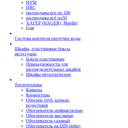
НУМ
ПВС
распродажа все по 100
распродажа всё по50
ХАГЕР (HAGER), Moeller
Ещё
Система контроля протечки воды
Шкафы, пластиковые боксы,
аксессуары
Боксы пластиковые
Принадлежности для
распределительных шкафов
Шкафы металлические
Теплотехника
Камины
Конвекторы
Обогрев труб, кровли,
водостоков
Обогреватели инфрактасные
Обогреватели масляные
Обогреватель газовый
Обогреватель на DIN-рейку