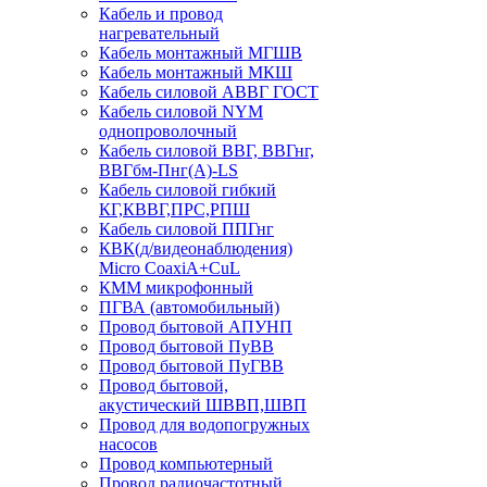
Кабель и провод
нагревательный
Кабель монтажный МГШВ
Кабель монтажный МКШ
Кабель силовой АВВГ ГОСТ
Кабель силовой NYM
однопроволочный
Кабель силовой ВВГ, ВВГнг,
ВВГбм-Пнг(А)-LS
Кабель силовой гибкий
КГ,КВВГ,ПРС,РПШ
Кабель силовой ППГнг
КВК(д/видеонаблюдения)
Micro CoaxiA+CuL
КММ микрофонный
ПГВА (автомобильный)
Провод бытовой АПУНП
Провод бытовой ПуВВ
Провод бытовой ПуГВВ
Провод бытовой,
акустический ШВВП,ШВП
Провод для водопогружных
насосов
Провод компьютерный
Провод радиочастотный