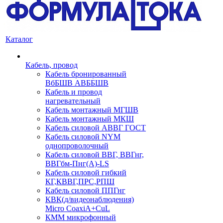
Каталог
Кабель, провод
Кабель бронированный
ВбБШВ АВББШВ
Кабель и провод
нагревательный
Кабель монтажный МГШВ
Кабель монтажный МКШ
Кабель силовой АВВГ ГОСТ
Кабель силовой NYM
однопроволочный
Кабель силовой ВВГ, ВВГнг,
ВВГбм-Пнг(А)-LS
Кабель силовой гибкий
КГ,КВВГ,ПРС,РПШ
Кабель силовой ППГнг
КВК(д/видеонаблюдения)
Micro CoaxiA+CuL
КММ микрофонный