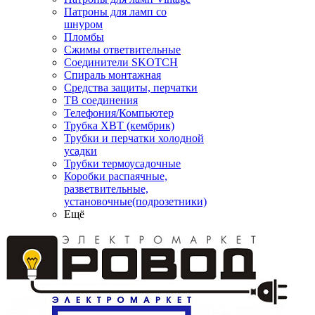
Патроны для ламп со
шнуром
Пломбы
Сжимы ответвительные
Соединители SKOTCH
Спираль монтажная
Средства защиты, перчатки
ТВ соединения
Телефония/Компьютер
Трубка ХВТ (кембрик)
Трубки и перчатки холодной
усадки
Трубки термоусадочные
Коробки распаячные,
разветвительные,
установочные(подрозетники)
Ещё