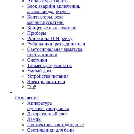
Аппаратура защиты
Блок аварийн.включения,
автом. ввода резерва
Контакторы, реле,
магнит.пускатели
Концевые выключатели
Приборы
Розетки на DIN рейку
Рубильники, разъединители
Светосигнальная арматура,
посты, кнопки
Счетчики
Таймеры, термостаты
Умный дом
Устройства питания
Электродвигатели
Ещё
Освещение
Аппаратура
пускорегулирующая
Декоративный свет
Лампы
Прожекторы светодиодные
Светильники для бани