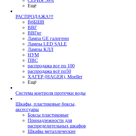
СЕРИЯ ЭРА
Ещё
РАСПРОДАЖА!!!
ВбБШВ
ВВГ
ВВГнг
Лампа GE галогенн
Лампы LED SALE
Лампы КЛЛ
НУМ
ПВС
распродажа все по 100
распродажа всё по50
ХАГЕР (HAGER), Moeller
Ещё
Система контроля протечки воды
Шкафы, пластиковые боксы,
аксессуары
Боксы пластиковые
Принадлежности для
распределительных шкафов
Шкафы металлические