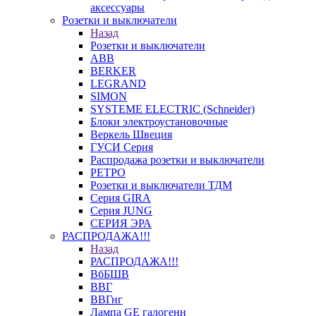
аксессуары
Розетки и выключатели
Назад
Розетки и выключатели
ABB
BERKER
LEGRAND
SIMON
SYSTEME ELECTRIC (Schneider)
Блоки электроустановочные
Веркель Швеция
ГУСИ Серия
Распродажа розетки и выключатели
РЕТРО
Розетки и выключатели ТДМ
Серия GIRA
Серия JUNG
СЕРИЯ ЭРА
РАСПРОДАЖА!!!
Назад
РАСПРОДАЖА!!!
ВбБШВ
ВВГ
ВВГнг
Лампа GE галогенн