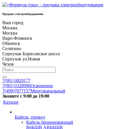
Продажа электрооборудования
Ваш город
Москва
Москва
Наро-Фоминск
Обнинск
Селятино
Серпухов Борисовское шоссе
Серпухов ул.Новая
Чехов
7(901)3820177
7(901)3328996
Освещение
7(499)7077157
Многоканальный
Звоните с 9:00 до 19:00
Каталог
Кабель, провод
Кабель бронированный
ВбБШВ АВББШВ