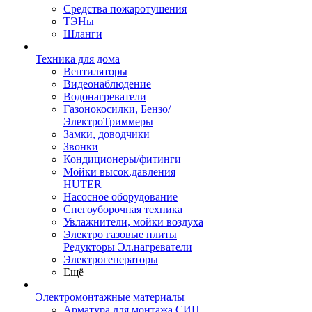
Средства пожаротушения
ТЭНы
Шланги
Техника для дома
Вентиляторы
Видеонаблюдение
Водонагреватели
Газонокосилки, Бензо/
ЭлектроТриммеры
Замки, доводчики
Звонки
Кондиционеры/фитинги
Мойки высок.давления
HUTER
Насосное оборудование
Снегоуборочная техника
Увлажнители, мойки воздуха
Электро газовые плиты
Редукторы Эл.нагреватели
Электрогенераторы
Ещё
Электромонтажные материалы
Арматура для монтажа СИП