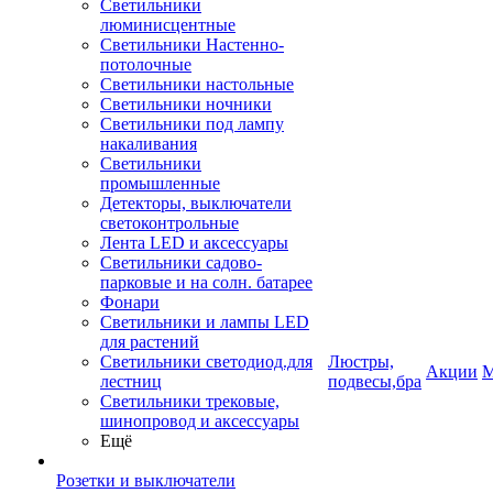
Светильники
люминисцентные
Светильники Настенно-
потолочные
Светильники настольные
Светильники ночники
Светильники под лампу
накаливания
Светильники
промышленные
Детекторы, выключатели
светоконтрольные
Лента LED и аксессуары
Светильники садово-
парковые и на солн. батарее
Фонари
Светильники и лампы LED
для растений
Светильники светодиод.для
Люстры,
Акции
М
лестниц
подвесы,бра
Светильники трековые,
шинопровод и аксессуары
Ещё
Розетки и выключатели