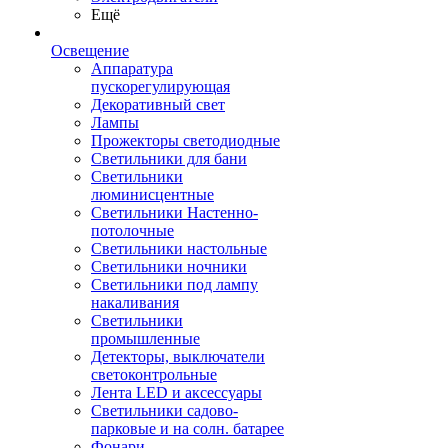
Ещё
Освещение
Аппаратура
пускорегулирующая
Декоративный свет
Лампы
Прожекторы светодиодные
Светильники для бани
Светильники
люминисцентные
Светильники Настенно-
потолочные
Светильники настольные
Светильники ночники
Светильники под лампу
накаливания
Светильники
промышленные
Детекторы, выключатели
светоконтрольные
Лента LED и аксессуары
Светильники садово-
парковые и на солн. батарее
Фонари