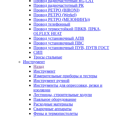
Провод радиочастотный RG,САТ
Провод радиочастотный РК
Провод РЕТРО (BIRONI)
Провод РЕТРО (Werkel)
Провод РЕТРО (МЕЗОНИНЪ))
Провод телефонный
Провод термостойкий ПВКВ, ПРКА,
OLFLEX HEAT
Провод установочный АПВ
Провод установочный ПВС
Провод установочный ПУВ, ПУГВ ГОСТ
СИП
Тросы стальные
Инструмент
Назад
Инструмент
Измерительные приборы и тестеры
Инструмент ручной
Инструменты для опрессовки, резки и
изоляции
Лестницы, строительные ходули
Паяльное оборудование
Расходные материалы
Сварочные аппараты
Фены и термопистолеты