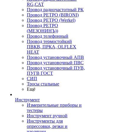
RG,САТ
Провод радиочастотный РК
Провод РЕТРО (BIRONI)
Провод РЕТРО (Werkel)
Провод РЕТРО
(МЕЗОНИНЪ))
Провод телефонный
Провод термостойкий
ПВКВ, ПРКА, OLFLEX
HEAT
Провод установочный АПВ
Провод установочный ПВС
Провод установочный ПУВ,
ПУГВ ГОСТ
СИП
Тросы стальные
Ещё
Инструмент
Измерительные приборы и
тестеры
Инструмент ручной
Инструменты для
опрессовки, резки и
изоляции