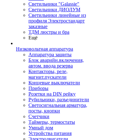
Светильники "Galassie"
Светильники ДИОЛУМ
Светильники линейные из
профиля Электростандарт
заказные
ТДМ люстры и бра
Ещё
Низковольтная аппаратура
Аппаратура защиты
Блок аварийн.включения,
автом. ввода резерва
Контакторы, реле,
магнит.пускатели
Концевые выключатели
Приборы
Розетки на DIN рейку
Рубильники, разъединители
Светосигнальная арматура,
посты, кнопки
Счетчики
Таймеры, термостаты
Умный дом
Устройства питания
Электродвигатели