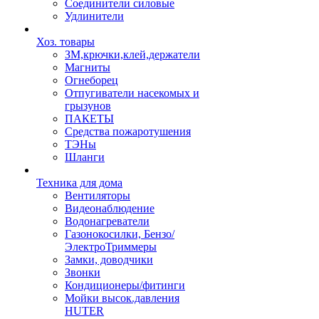
Соединители силовые
Удлинители
Хоз. товары
ЗМ,крючки,клей,держатели
Магниты
Огнеборец
Отпугиватели насекомых и
грызунов
ПАКЕТЫ
Средства пожаротушения
ТЭНы
Шланги
Техника для дома
Вентиляторы
Видеонаблюдение
Водонагреватели
Газонокосилки, Бензо/
ЭлектроТриммеры
Замки, доводчики
Звонки
Кондиционеры/фитинги
Мойки высок.давления
HUTER