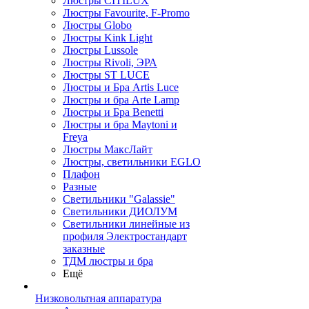
Люстры CITILUX
Люстры Favourite, F-Promo
Люстры Globo
Люстры Kink Light
Люстры Lussole
Люстры Rivoli, ЭРА
Люстры ST LUCE
Люстры и Бра Artis Luce
Люстры и бра Arte Lamp
Люстры и Бра Benetti
Люстры и бра Maytoni и
Freya
Люстры МаксЛайт
Люстры, светильники EGLO
Плафон
Разные
Светильники "Galassie"
Светильники ДИОЛУМ
Светильники линейные из
профиля Электростандарт
заказные
ТДМ люстры и бра
Ещё
Низковольтная аппаратура