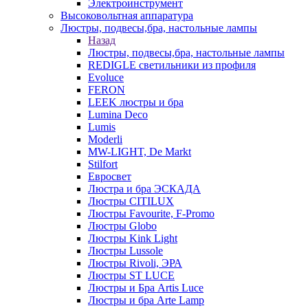
Электроинструмент
Высоковольтная аппаратура
Люстры, подвесы,бра, настольные лампы
Назад
Люстры, подвесы,бра, настольные лампы
REDIGLE светильники из профиля
Evoluce
FERON
LEEK люстры и бра
Lumina Deco
Lumis
Moderli
MW-LIGHT, De Markt
Stilfort
Евросвет
Люстра и бра ЭСКАДА
Люстры CITILUX
Люстры Favourite, F-Promo
Люстры Globo
Люстры Kink Light
Люстры Lussole
Люстры Rivoli, ЭРА
Люстры ST LUCE
Люстры и Бра Artis Luce
Люстры и бра Arte Lamp