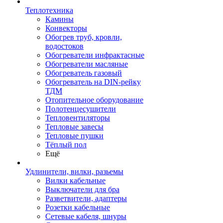
Теплотехника
Камины
Конвекторы
Обогрев труб, кровли,
водостоков
Обогреватели инфрактасные
Обогреватели масляные
Обогреватель газовый
Обогреватель на DIN-рейку
ТДМ
Отопительное оборудование
Полотенцесушители
Тепловентиляторы
Тепловые завесы
Тепловые пушки
Тёплый пол
Ещё
Удлинители, вилки, разьемы
Вилки кабельные
Выключатели для бра
Разветвители, адаптеры
Розетки кабельные
Сетевые кабеля, шнуры