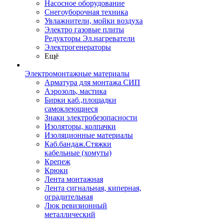
Насосное оборудование
Снегоуборочная техника
Увлажнители, мойки воздуха
Электро газовые плиты
Редукторы Эл.нагреватели
Электрогенераторы
Ещё
Электромонтажные материалы
Арматура для монтажа СИП
Аэрозоль, мастика
Бирки каб.,площадки
самоклеющиеся
Знаки электробезопасности
Изоляторы, колпачки
Изоляционные материалы
Каб.бандаж.Стяжки
кабельные (хомуты)
Крепеж
Крюки
Лента монтажная
Лента сигнальная, киперная,
оградительная
Люк ревизионный
металлический