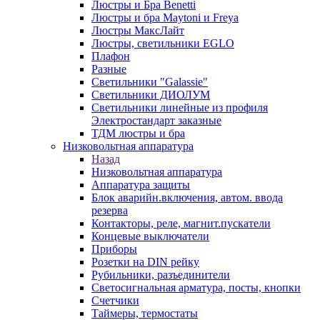
Люстры и Бра Benetti
Люстры и бра Maytoni и Freya
Люстры МаксЛайт
Люстры, светильники EGLO
Плафон
Разные
Светильники "Galassie"
Светильники ДИОЛУМ
Светильники линейные из профиля
Электростандарт заказные
ТДМ люстры и бра
Низковольтная аппаратура
Назад
Низковольтная аппаратура
Аппаратура защиты
Блок аварийн.включения, автом. ввода
резерва
Контакторы, реле, магнит.пускатели
Концевые выключатели
Приборы
Розетки на DIN рейку
Рубильники, разъединители
Светосигнальная арматура, посты, кнопки
Счетчики
Таймеры, термостаты