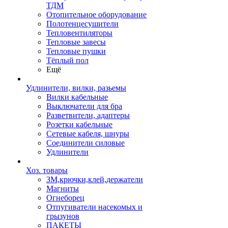
ТДМ
Отопительное оборудование
Полотенцесушители
Тепловентиляторы
Тепловые завесы
Тепловые пушки
Тёплый пол
Ещё
Удлинители, вилки, разьемы
Вилки кабельные
Выключатели для бра
Разветвители, адаптеры
Розетки кабельные
Сетевые кабеля, шнуры
Соединители силовые
Удлинители
Хоз. товары
ЗМ,крючки,клей,держатели
Магниты
Огнеборец
Отпугиватели насекомых и
грызунов
ПАКЕТЫ