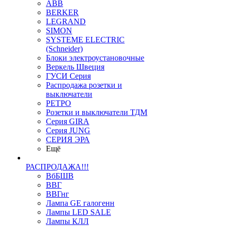
ABB
BERKER
LEGRAND
SIMON
SYSTEME ELECTRIC
(Schneider)
Блоки электроустановочные
Веркель Швеция
ГУСИ Серия
Распродажа розетки и
выключатели
РЕТРО
Розетки и выключатели ТДМ
Серия GIRA
Серия JUNG
СЕРИЯ ЭРА
Ещё
РАСПРОДАЖА!!!
ВбБШВ
ВВГ
ВВГнг
Лампа GE галогенн
Лампы LED SALE
Лампы КЛЛ