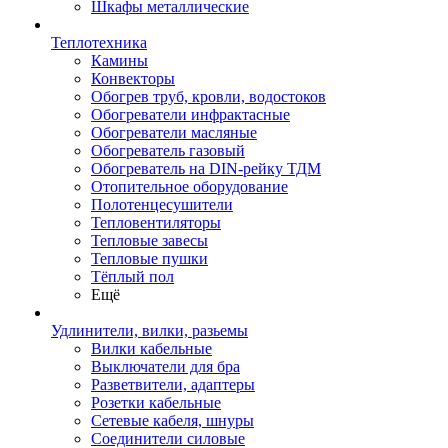
Шкафы металлические
Теплотехника
Камины
Конвекторы
Обогрев труб, кровли, водостоков
Обогреватели инфрактасные
Обогреватели масляные
Обогреватель газовый
Обогреватель на DIN-рейку ТДМ
Отопительное оборудование
Полотенцесушители
Тепловентиляторы
Тепловые завесы
Тепловые пушки
Тёплый пол
Ещё
Удлинители, вилки, разьемы
Вилки кабельные
Выключатели для бра
Разветвители, адаптеры
Розетки кабельные
Сетевые кабеля, шнуры
Соединители силовые