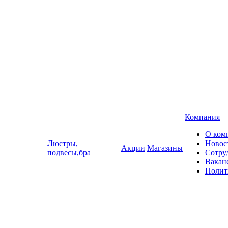
Компания
О ком
Люстры,
Новос
Акции
Магазины
подвесы,бра
Сотру
Вакан
Полит