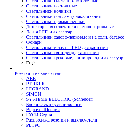
Светильники Настенно-потолочные
Светильники настольные
Светильники ночники
Светильники под лампу накаливания
Светильники промышленные
Детекторы, выключатели светоконтрольные
Лента LED и аксессуары
Светильники садово-парковые и на солн. батарее
Фонари
Светильники и лампы LED для растений
Светильники светодиод.для лестниц
Светильники трековые, шинопровод и аксессуары
Ещё
Розетки и выключатели
ABB
BERKER
LEGRAND
SIMON
SYSTEME ELECTRIC (Schneider)
Блоки электроустановочные
Веркель Швеция
ГУСИ Серия
Распродажа розетки и выключатели
РЕТРО