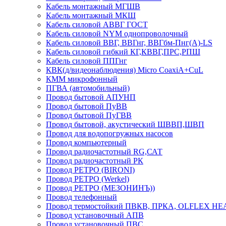
Кабель монтажный МГШВ
Кабель монтажный МКШ
Кабель силовой АВВГ ГОСТ
Кабель силовой NYM однопроволочный
Кабель силовой ВВГ, ВВГнг, ВВГбм-Пнг(А)-LS
Кабель силовой гибкий КГ,КВВГ,ПРС,РПШ
Кабель силовой ППГнг
КВК(д/видеонаблюдения) Micro CoaxiA+CuL
КММ микрофонный
ПГВА (автомобильный)
Провод бытовой АПУНП
Провод бытовой ПуВВ
Провод бытовой ПуГВВ
Провод бытовой, акустический ШВВП,ШВП
Провод для водопогружных насосов
Провод компьютерный
Провод радиочастотный RG,САТ
Провод радиочастотный РК
Провод РЕТРО (BIRONI)
Провод РЕТРО (Werkel)
Провод РЕТРО (МЕЗОНИНЪ))
Провод телефонный
Провод термостойкий ПВКВ, ПРКА, OLFLEX HE
Провод установочный АПВ
Провод установочный ПВС