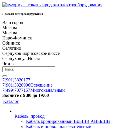
Продажа электрооборудования
Ваш город
Москва
Москва
Наро-Фоминск
Обнинск
Селятино
Серпухов Борисовское шоссе
Серпухов ул.Новая
Чехов
7(901)3820177
7(901)3328996
Освещение
7(499)7077157
Многоканальный
Звоните с 9:00 до 19:00
Каталог
Кабель, провод
Кабель бронированный ВбБШВ АВББШВ
Кабель и провод нагревательный