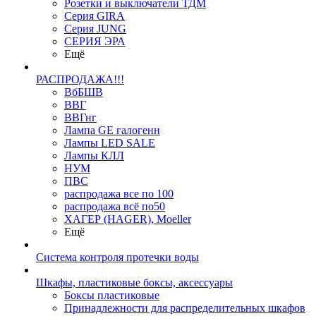
Розетки и выключатели ТДМ
Серия GIRA
Серия JUNG
СЕРИЯ ЭРА
Ещё
РАСПРОДАЖА!!!
ВбБШВ
ВВГ
ВВГнг
Лампа GE галогенн
Лампы LED SALE
Лампы КЛЛ
НУМ
ПВС
распродажа все по 100
распродажа всё по50
ХАГЕР (HAGER), Moeller
Ещё
Система контроля протечки воды
Шкафы, пластиковые боксы, аксессуары
Боксы пластиковые
Принадлежности для распределительных шкафов