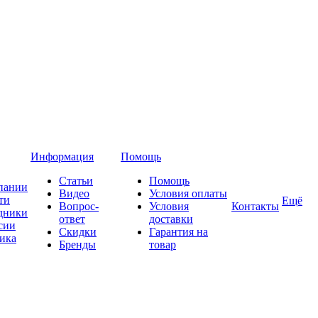
Информация
Помощь
Статьи
Помощь
пании
Видео
Условия оплаты
ти
Ещё
Вопрос-
Условия
Контакты
дники
ответ
доставки
сии
Скидки
Гарантия на
ика
Бренды
товар