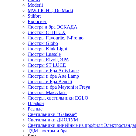
Moderli
MW-LIGHT, De Markt
Stilfort
Евросвет
Люстра и бра ЭСКАДА
Люстры CITILUX
Люстры Favourite, F-Promo
Люстры Globo
Люстры Kink Light
Люстры Lussole
Люстры Rivoli, ЭРА
Люстры ST LUCE
Люстры и Бра Artis Luce
Люстры и бра Arte Lamp
Люстры и Бра Benetti
Люстры и бра Maytoni и Freya
Люстры МаксЛайт
Люстры, светильники EGLO
Плафон
Разные
Светильники "Galassie"
Светильники ДИОЛУМ
Светильники линейные из профиля Электростандар
ТДМ люстры и бра