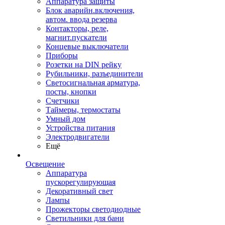
Аппаратура защиты
Блок аварийн.включения,
автом. ввода резерва
Контакторы, реле,
магнит.пускатели
Концевые выключатели
Приборы
Розетки на DIN рейку
Рубильники, разъединители
Светосигнальная арматура,
посты, кнопки
Счетчики
Таймеры, термостаты
Умный дом
Устройства питания
Электродвигатели
Ещё
Освещение
Аппаратура
пускорегулирующая
Декоративный свет
Лампы
Прожекторы светодиодные
Светильники для бани