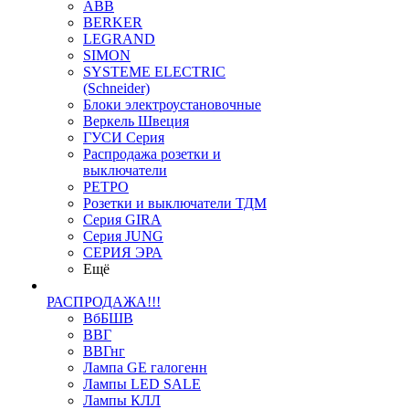
ABB
BERKER
LEGRAND
SIMON
SYSTEME ELECTRIC
(Schneider)
Блоки электроустановочные
Веркель Швеция
ГУСИ Серия
Распродажа розетки и
выключатели
РЕТРО
Розетки и выключатели ТДМ
Серия GIRA
Серия JUNG
СЕРИЯ ЭРА
Ещё
РАСПРОДАЖА!!!
ВбБШВ
ВВГ
ВВГнг
Лампа GE галогенн
Лампы LED SALE
Лампы КЛЛ