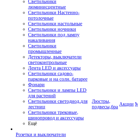
Светильники
люминисцентные
Светильники Настенно-
потолочные
Светильники настольные
Светильники ночники
Светильники под лампу
накаливания
Светильники
промышленные
Детекторы, выключатели
светоконтрольные
Лента LED и аксессуары
Светильники садово-
парковые и на солн. батарее
Фонари
Светильники и лампы LED
для растений
Светильники светодиод.для
Люстры,
Акции
М
лестниц
подвесы,бра
Светильники трековые,
шинопровод и аксессуары
Ещё
Розетки и выключатели