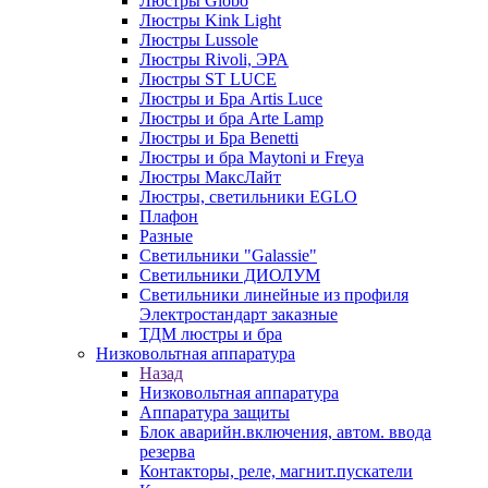
Люстры Globo
Люстры Kink Light
Люстры Lussole
Люстры Rivoli, ЭРА
Люстры ST LUCE
Люстры и Бра Artis Luce
Люстры и бра Arte Lamp
Люстры и Бра Benetti
Люстры и бра Maytoni и Freya
Люстры МаксЛайт
Люстры, светильники EGLO
Плафон
Разные
Светильники "Galassie"
Светильники ДИОЛУМ
Светильники линейные из профиля
Электростандарт заказные
ТДМ люстры и бра
Низковольтная аппаратура
Назад
Низковольтная аппаратура
Аппаратура защиты
Блок аварийн.включения, автом. ввода
резерва
Контакторы, реле, магнит.пускатели