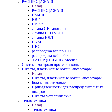
РАСПРОДАЖА!!!
Назад
РАСПРОДАЖА!!!
ВбБШВ
ВВГ
ВВГнг
Лампа GE галогенн
Лампы LED SALE
Лампы КЛЛ
НУМ
ПВС
распродажа все по 100
распродажа всё по50
ХАГЕР (HAGER), Moeller
Система контроля протечки воды
Шкафы, пластиковые боксы, аксессуары
Назад
Шкафы, пластиковые боксы, аксессуары
Боксы пластиковые
Принадлежности для распределительных
шкафов
Шкафы металлические
Теплотехника
Назад
Теплотехника