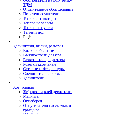
Обогреватель на DIN-рейку
ТДМ
Отопительное оборудование
Полотенцесушители
Тепловентиляторы
Тепловые завесы
Тепловые пушки
Тёплый пол
Ещё
Удлинители, вилки, разьемы
Вилки кабельные
Выключатели для бра
Разветвители, адаптеры
Розетки кабельные
Сетевые кабеля, шнуры
Соединители силовые
Удлинители
Хоз. товары
ЗМ,крючки,клей,держатели
Магниты
Огнеборец
Отпугиватели насекомых и
грызунов