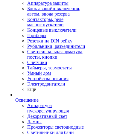
Аппаратура защиты
Блок аварийн.включения,
автом. ввода резерва
Контакторы, реле,
магнит.пускатели
Концевые выключатели
Приборы
Розетки на DIN рейку
Рубильники, разъединители
Светосигнальная арматура,
посты, кнопки
Счетчики
Таймеры, термостаты
Умный дом
Устройства питания
Электродвигатели
Ещё
Освещение
Аппаратура
пускорегулирующая
Декоративный свет
Лампы
Прожекторы светодиодные
Светильники для бани