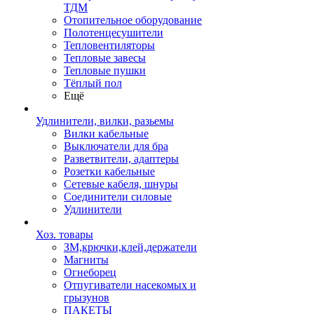
ТДМ
Отопительное оборудование
Полотенцесушители
Тепловентиляторы
Тепловые завесы
Тепловые пушки
Тёплый пол
Ещё
Удлинители, вилки, разьемы
Вилки кабельные
Выключатели для бра
Разветвители, адаптеры
Розетки кабельные
Сетевые кабеля, шнуры
Соединители силовые
Удлинители
Хоз. товары
ЗМ,крючки,клей,держатели
Магниты
Огнеборец
Отпугиватели насекомых и
грызунов
ПАКЕТЫ