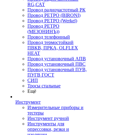
RG,САТ
Провод радиочастотный РК
Провод РЕТРО (BIRONI)
Провод РЕТРО (Werkel)
Провод РЕТРО
(МЕЗОНИНЪ))
Провод телефонный
Провод термостойкий
ПВКВ, ПРКА, OLFLEX
HEAT
Провод установочный АПВ
Провод установочный ПВС
Провод установочный ПУВ,
ПУГВ ГОСТ
СИП
Тросы стальные
Ещё
Инструмент
Измерительные приборы и
тестеры
Инструмент ручной
Инструменты для
опрессовки, резки и
изоляции