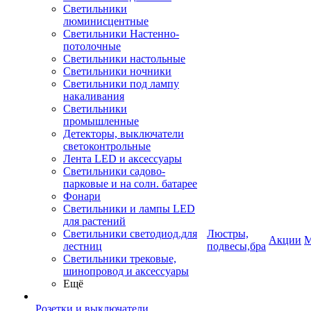
Светильники
люминисцентные
Светильники Настенно-
потолочные
Светильники настольные
Светильники ночники
Светильники под лампу
накаливания
Светильники
промышленные
Детекторы, выключатели
светоконтрольные
Лента LED и аксессуары
Светильники садово-
парковые и на солн. батарее
Фонари
Светильники и лампы LED
для растений
Светильники светодиод.для
Люстры,
Акции
М
лестниц
подвесы,бра
Светильники трековые,
шинопровод и аксессуары
Ещё
Розетки и выключатели