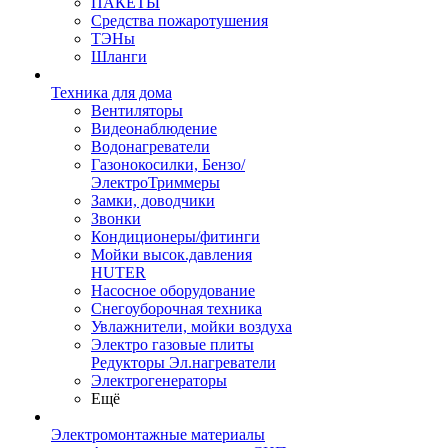
ПАКЕТЫ
Средства пожаротушения
ТЭНы
Шланги
Техника для дома
Вентиляторы
Видеонаблюдение
Водонагреватели
Газонокосилки, Бензо/
ЭлектроТриммеры
Замки, доводчики
Звонки
Кондиционеры/фитинги
Мойки высок.давления
HUTER
Насосное оборудование
Снегоуборочная техника
Увлажнители, мойки воздуха
Электро газовые плиты
Редукторы Эл.нагреватели
Электрогенераторы
Ещё
Электромонтажные материалы