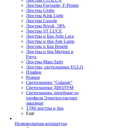
Люстры CITILUX
Люстры Favourite, F-Promo
Люстры Globo
Люстры Kink Light
Люстры Lussole
Люстры Rivoli, ЭРА
Люстры ST LUCE
Люстры и Бра Artis Luce
Люстры и бра Arte Lamp
Люстры и Бра Benetti
Люстры и бра Maytoni и
Freya
Люстры МаксЛайт
Люстры, светильники EGLO
Плафон
Разные
Светильники "Galassie"
Светильники ДИОЛУМ
Светильники линейные из
профиля Электростандарт
заказные
ТДМ люстры и бра
Ещё
Низковольтная аппаратура