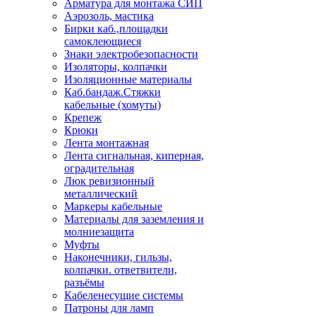
Арматура для монтажа СИП
Аэрозоль, мастика
Бирки каб.,площадки
самоклеющиеся
Знаки электробезопасности
Изоляторы, колпачки
Изоляционные материалы
Каб.бандаж.Стяжки
кабельные (хомуты)
Крепеж
Крюки
Лента монтажная
Лента сигнальная, киперная,
оградительная
Люк ревизионный
металлический
Маркеры кабельные
Материалы для заземления и
молниезащита
Муфты
Наконечники, гильзы,
колпачки. ответвители,
разъёмы
Кабеленесущие системы
Патроны для ламп