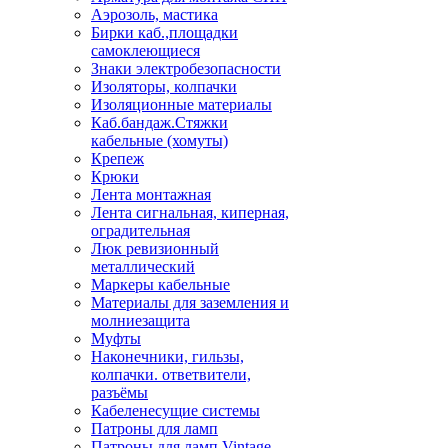
Аэрозоль, мастика
Бирки каб.,площадки
самоклеющиеся
Знаки электробезопасности
Изоляторы, колпачки
Изоляционные материалы
Каб.бандаж.Стяжки
кабельные (хомуты)
Крепеж
Крюки
Лента монтажная
Лента сигнальная, киперная,
оградительная
Люк ревизионный
металлический
Маркеры кабельные
Материалы для заземления и
молниезащита
Муфты
Наконечники, гильзы,
колпачки. ответвители,
разъёмы
Кабеленесущие системы
Патроны для ламп
Патроны для ламп Vintage