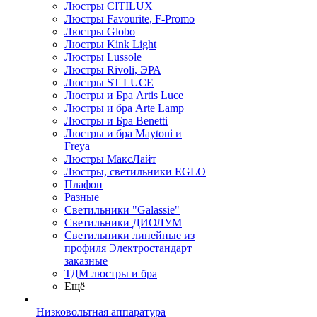
Люстры CITILUX
Люстры Favourite, F-Promo
Люстры Globo
Люстры Kink Light
Люстры Lussole
Люстры Rivoli, ЭРА
Люстры ST LUCE
Люстры и Бра Artis Luce
Люстры и бра Arte Lamp
Люстры и Бра Benetti
Люстры и бра Maytoni и
Freya
Люстры МаксЛайт
Люстры, светильники EGLO
Плафон
Разные
Светильники "Galassie"
Светильники ДИОЛУМ
Светильники линейные из
профиля Электростандарт
заказные
ТДМ люстры и бра
Ещё
Низковольтная аппаратура