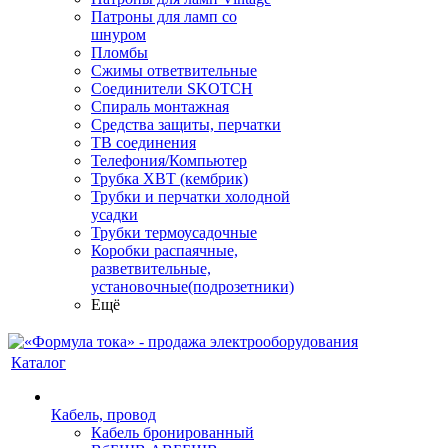
Патроны для ламп со
шнуром
Пломбы
Сжимы ответвительные
Соединители SKOTCH
Спираль монтажная
Средства защиты, перчатки
ТВ соединения
Телефония/Компьютер
Трубка ХВТ (кембрик)
Трубки и перчатки холодной
усадки
Трубки термоусадочные
Коробки распаячные,
разветвительные,
установочные(подрозетники)
Ещё
Каталог
Кабель, провод
Кабель бронированный