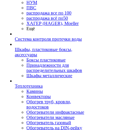
НУМ
ПВС
распродажа все по 100
распродажа всё по50
ХАГЕР (HAGER), Moeller
Ещё
Система контроля протечки воды
Шкафы, пластиковые боксы,
аксессуары
Боксы пластиковые
Принадлежности для
распределительных шкафов
Шкафы металлические
Теплотехника
Камины
Конвекторы
Обогрев труб, кровли,
водостоков
Обогреватели инфрактасные
Обогреватели масляные
Обогреватель газовый
Обогреватель на DIN-рейку