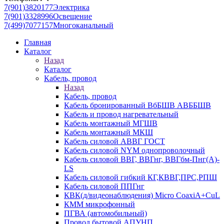
7(901)3820177
Электрика
7(901)3328996
Освещение
7(499)7077157
Многоканальный
Главная
Каталог
Назад
Каталог
Кабель, провод
Назад
Кабель, провод
Кабель бронированный ВбБШВ АВББШВ
Кабель и провод нагревательный
Кабель монтажный МГШВ
Кабель монтажный МКШ
Кабель силовой АВВГ ГОСТ
Кабель силовой NYM однопроволочный
Кабель силовой ВВГ, ВВГнг, ВВГбм-Пнг(А)-
LS
Кабель силовой гибкий КГ,КВВГ,ПРС,РПШ
Кабель силовой ППГнг
КВК(д/видеонаблюдения) Micro CoaxiA+CuL
КММ микрофонный
ПГВА (автомобильный)
Провод бытовой АПУНП