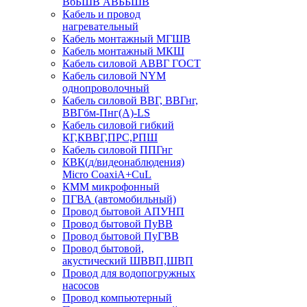
ВбБШВ АВББШВ
Кабель и провод
нагревательный
Кабель монтажный МГШВ
Кабель монтажный МКШ
Кабель силовой АВВГ ГОСТ
Кабель силовой NYM
однопроволочный
Кабель силовой ВВГ, ВВГнг,
ВВГбм-Пнг(А)-LS
Кабель силовой гибкий
КГ,КВВГ,ПРС,РПШ
Кабель силовой ППГнг
КВК(д/видеонаблюдения)
Micro CoaxiA+CuL
КММ микрофонный
ПГВА (автомобильный)
Провод бытовой АПУНП
Провод бытовой ПуВВ
Провод бытовой ПуГВВ
Провод бытовой,
акустический ШВВП,ШВП
Провод для водопогружных
насосов
Провод компьютерный