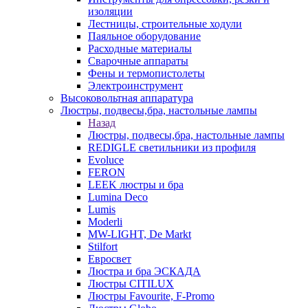
изоляции
Лестницы, строительные ходули
Паяльное оборудование
Расходные материалы
Сварочные аппараты
Фены и термопистолеты
Электроинструмент
Высоковольтная аппаратура
Люстры, подвесы,бра, настольные лампы
Назад
Люстры, подвесы,бра, настольные лампы
REDIGLE светильники из профиля
Evoluce
FERON
LEEK люстры и бра
Lumina Deco
Lumis
Moderli
MW-LIGHT, De Markt
Stilfort
Евросвет
Люстра и бра ЭСКАДА
Люстры CITILUX
Люстры Favourite, F-Promo