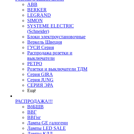
ABB
BERKER
LEGRAND
SIMON
SYSTEME ELECTRIC
(Schneider)
Блоки электроустановочные
Веркель Швеция
ГУСИ Серия
Распродажа розетки и
выключатели
РЕТРО
Розетки и выключатели ТДМ
Серия GIRA
Серия JUNG
СЕРИЯ ЭРА
Ещё
РАСПРОДАЖА!!!
ВбБШВ
ВВГ
ВВГнг
Лампа GE галогенн
Лампы LED SALE
Лампы КЛЛ