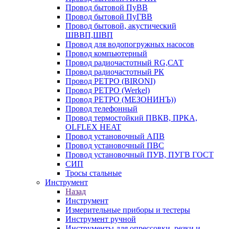
Провод бытовой ПуВВ
Провод бытовой ПуГВВ
Провод бытовой, акустический
ШВВП,ШВП
Провод для водопогружных насосов
Провод компьютерный
Провод радиочастотный RG,САТ
Провод радиочастотный РК
Провод РЕТРО (BIRONI)
Провод РЕТРО (Werkel)
Провод РЕТРО (МЕЗОНИНЪ))
Провод телефонный
Провод термостойкий ПВКВ, ПРКА,
OLFLEX HEAT
Провод установочный АПВ
Провод установочный ПВС
Провод установочный ПУВ, ПУГВ ГОСТ
СИП
Тросы стальные
Инструмент
Назад
Инструмент
Измерительные приборы и тестеры
Инструмент ручной
Инструменты для опрессовки, резки и