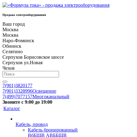
Продажа электрооборудования
Ваш город
Москва
Москва
Наро-Фоминск
Обнинск
Селятино
Серпухов Борисовское шоссе
Серпухов ул.Новая
Чехов
7(901)3820177
7(901)3328996
Освещение
7(499)7077157
Многоканальный
Звоните с 9:00 до 19:00
Каталог
Кабель, провод
Кабель бронированный
ВбБШВ АВББШВ