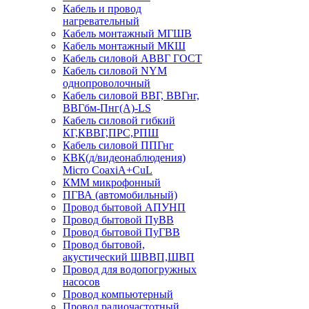
Кабель и провод
нагревательный
Кабель монтажный МГШВ
Кабель монтажный МКШ
Кабель силовой АВВГ ГОСТ
Кабель силовой NYM
однопроволочный
Кабель силовой ВВГ, ВВГнг,
ВВГбм-Пнг(А)-LS
Кабель силовой гибкий
КГ,КВВГ,ПРС,РПШ
Кабель силовой ППГнг
КВК(д/видеонаблюдения)
Micro CoaxiA+CuL
КММ микрофонный
ПГВА (автомобильный)
Провод бытовой АПУНП
Провод бытовой ПуВВ
Провод бытовой ПуГВВ
Провод бытовой,
акустический ШВВП,ШВП
Провод для водопогружных
насосов
Провод компьютерный
Провод радиочастотный