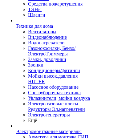
Средства пожаротушения
ТЭНы
Шланги
Техника для дома
Вентиляторы
Видеонаблюдение
Водонагреватели
Газонокосилки, Бензо/
ЭлектроТриммеры
Замки, доводчики
Звонки
Кондиционеры/фитинги
Мойки высок.давления
HUTER
Насосное оборудование
Снегоуборочная техника
Увлажнители, мойки воздуха
Электро газовые плиты
Редукторы Эл.нагреватели
Электрогенераторы
Ещё
Электромонтажные материалы
Арматура для монтажа СИП