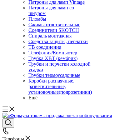
Патроны для ламп Vintage
Патроны для ламп со
шнуром
Пломбы
Сжимы ответвительные
Соединители SKOTCH
Спираль монтажная
Средства защиты, перчатки
ТВ соединения
Телефония/Компьютер
Трубка ХВТ (кембрик)
Трубки и перчатки холодной
усадки
Трубки термоусадочные
Коробки распаячные,
разветвительные,
установочные(подрозетники)
Ещё
Телефоны