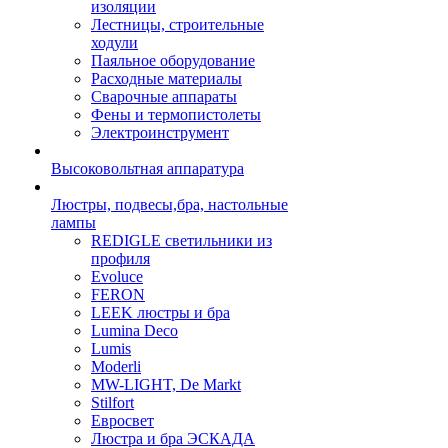
изоляции
Лестницы, строительные
ходули
Паяльное оборудование
Расходные материалы
Сварочные аппараты
Фены и термопистолеты
Электроинструмент
Высоковольтная аппаратура
Люстры, подвесы,бра, настольные
лампы
REDIGLE светильники из
профиля
Evoluce
FERON
LEEK люстры и бра
Lumina Deco
Lumis
Moderli
MW-LIGHT, De Markt
Stilfort
Евросвет
Люстра и бра ЭСКАДА