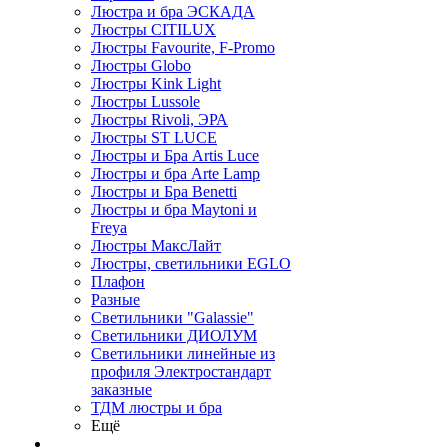
Люстра и бра ЭСКАДА
Люстры CITILUX
Люстры Favourite, F-Promo
Люстры Globo
Люстры Kink Light
Люстры Lussole
Люстры Rivoli, ЭРА
Люстры ST LUCE
Люстры и Бра Artis Luce
Люстры и бра Arte Lamp
Люстры и Бра Benetti
Люстры и бра Maytoni и
Freya
Люстры МаксЛайт
Люстры, светильники EGLO
Плафон
Разные
Светильники "Galassie"
Светильники ДИОЛУМ
Светильники линейные из
профиля Электростандарт
заказные
ТДМ люстры и бра
Ещё