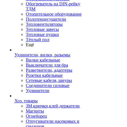
Обогреватель на DIN-рейку
ТДМ
Отопительное оборудование
Полотенцесушители
Тепловентиляторы
Тепловые завесы
Тепловые пушки
Тёплый пол
Ещё
Удлинители, вилки, разьемы
Вилки кабельные
Выключатели для бра
Разветвители, адаптеры
Розетки кабельные
Сетевые кабеля, шнуры
Соединители силовые
Удлинители
Хоз. товары
ЗМ,крючки,клей,держатели
Магниты
Огнеборец
Отпугиватели насекомых и
грызунов