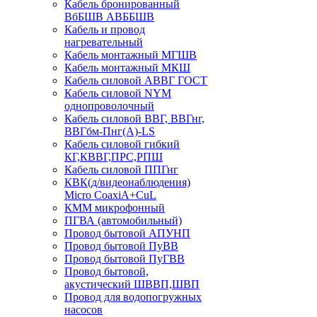
Кабель бронированный
ВбБШВ АВББШВ
Кабель и провод
нагревательный
Кабель монтажный МГШВ
Кабель монтажный МКШ
Кабель силовой АВВГ ГОСТ
Кабель силовой NYM
однопроволочный
Кабель силовой ВВГ, ВВГнг,
ВВГбм-Пнг(А)-LS
Кабель силовой гибкий
КГ,КВВГ,ПРС,РПШ
Кабель силовой ППГнг
КВК(д/видеонаблюдения)
Micro CoaxiA+CuL
КММ микрофонный
ПГВА (автомобильный)
Провод бытовой АПУНП
Провод бытовой ПуВВ
Провод бытовой ПуГВВ
Провод бытовой,
акустический ШВВП,ШВП
Провод для водопогружных
насосов