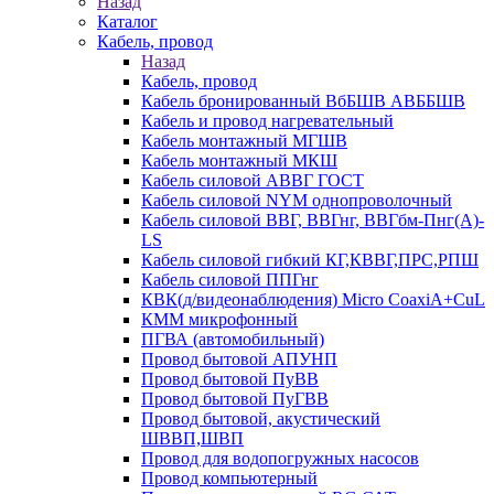
Назад
Каталог
Кабель, провод
Назад
Кабель, провод
Кабель бронированный ВбБШВ АВББШВ
Кабель и провод нагревательный
Кабель монтажный МГШВ
Кабель монтажный МКШ
Кабель силовой АВВГ ГОСТ
Кабель силовой NYM однопроволочный
Кабель силовой ВВГ, ВВГнг, ВВГбм-Пнг(А)-
LS
Кабель силовой гибкий КГ,КВВГ,ПРС,РПШ
Кабель силовой ППГнг
КВК(д/видеонаблюдения) Micro CoaxiA+CuL
КММ микрофонный
ПГВА (автомобильный)
Провод бытовой АПУНП
Провод бытовой ПуВВ
Провод бытовой ПуГВВ
Провод бытовой, акустический
ШВВП,ШВП
Провод для водопогружных насосов
Провод компьютерный