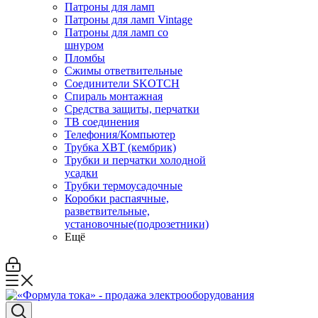
Патроны для ламп
Патроны для ламп Vintage
Патроны для ламп со
шнуром
Пломбы
Сжимы ответвительные
Соединители SKOTCH
Спираль монтажная
Средства защиты, перчатки
ТВ соединения
Телефония/Компьютер
Трубка ХВТ (кембрик)
Трубки и перчатки холодной
усадки
Трубки термоусадочные
Коробки распаячные,
разветвительные,
установочные(подрозетники)
Ещё