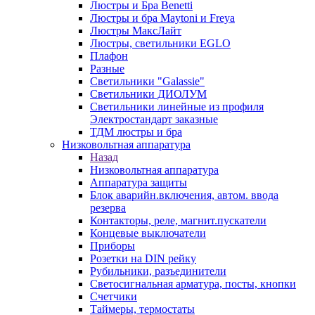
Люстры и Бра Benetti
Люстры и бра Maytoni и Freya
Люстры МаксЛайт
Люстры, светильники EGLO
Плафон
Разные
Светильники "Galassie"
Светильники ДИОЛУМ
Светильники линейные из профиля
Электростандарт заказные
ТДМ люстры и бра
Низковольтная аппаратура
Назад
Низковольтная аппаратура
Аппаратура защиты
Блок аварийн.включения, автом. ввода
резерва
Контакторы, реле, магнит.пускатели
Концевые выключатели
Приборы
Розетки на DIN рейку
Рубильники, разъединители
Светосигнальная арматура, посты, кнопки
Счетчики
Таймеры, термостаты