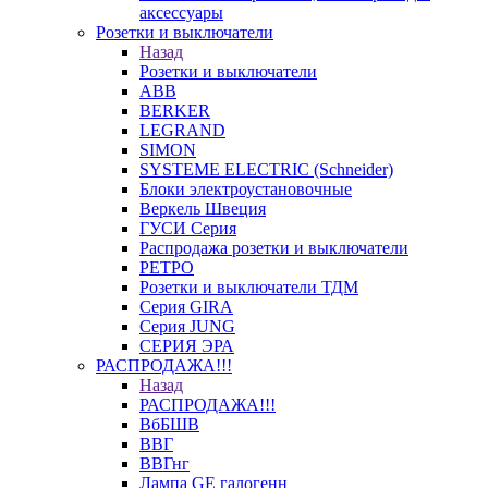
аксессуары
Розетки и выключатели
Назад
Розетки и выключатели
ABB
BERKER
LEGRAND
SIMON
SYSTEME ELECTRIC (Schneider)
Блоки электроустановочные
Веркель Швеция
ГУСИ Серия
Распродажа розетки и выключатели
РЕТРО
Розетки и выключатели ТДМ
Серия GIRA
Серия JUNG
СЕРИЯ ЭРА
РАСПРОДАЖА!!!
Назад
РАСПРОДАЖА!!!
ВбБШВ
ВВГ
ВВГнг
Лампа GE галогенн