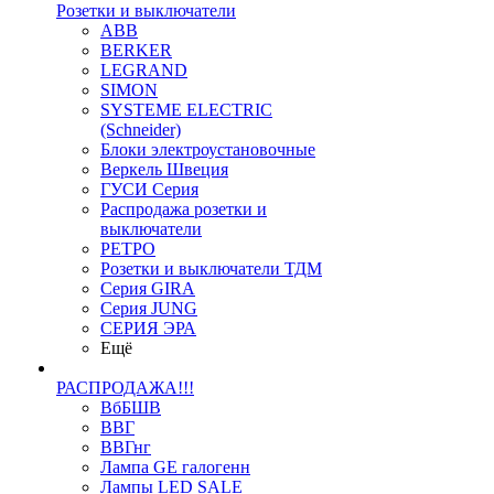
Розетки и выключатели
ABB
BERKER
LEGRAND
SIMON
SYSTEME ELECTRIC
(Schneider)
Блоки электроустановочные
Веркель Швеция
ГУСИ Серия
Распродажа розетки и
выключатели
РЕТРО
Розетки и выключатели ТДМ
Серия GIRA
Серия JUNG
СЕРИЯ ЭРА
Ещё
РАСПРОДАЖА!!!
ВбБШВ
ВВГ
ВВГнг
Лампа GE галогенн
Лампы LED SALE