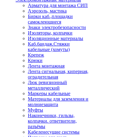
Арматура для монтажа СИП
Аэрозоль, мастика
Бирки каб.,площадки
самоклеющиеся
Знаки электробезопасности
Изоляторы, колпачки
Изоляционные материалы
Каб.бандаж.Стяжки
кабельные (хомуты)
Крепеж
Крюки
Лента монтажная
Лента сигнальная, киперная,
оградительная
Люк ревизионный
металлический
Маркеры кабельные
Материалы для заземления и
молниезащита
Муфты
Наконечники, гильзы,
колпачки. ответвители,
разъёмы
Кабеленесущие системы