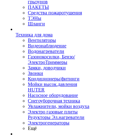
грызунов
ПАКЕТЫ
Средства пожаротушения
ТЭНы
Шланги
Техника для дома
Вентиляторы
Видеонаблюдение
Водонагреватели
Газонокосилки, Бензо/
ЭлектроТриммеры
Замки, доводчики
Звонки
Кондиционеры/фитинги
Мойки высок.давления
HUTER
Насосное оборудование
Снегоуборочная техника
Увлажнители, мойки воздуха
Электро газовые плиты
Редукторы Эл.нагреватели
Электрогенераторы
Ещё