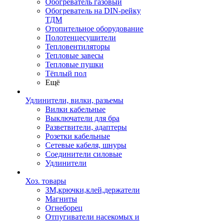
Обогреватель газовый
Обогреватель на DIN-рейку
ТДМ
Отопительное оборудование
Полотенцесушители
Тепловентиляторы
Тепловые завесы
Тепловые пушки
Тёплый пол
Ещё
Удлинители, вилки, разьемы
Вилки кабельные
Выключатели для бра
Разветвители, адаптеры
Розетки кабельные
Сетевые кабеля, шнуры
Соединители силовые
Удлинители
Хоз. товары
ЗМ,крючки,клей,держатели
Магниты
Огнеборец
Отпугиватели насекомых и