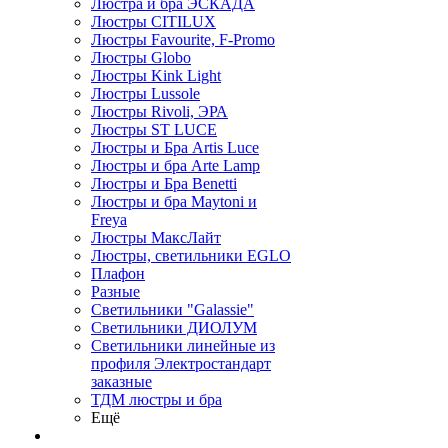
Люстра и бра ЭСКАДА
Люстры CITILUX
Люстры Favourite, F-Promo
Люстры Globo
Люстры Kink Light
Люстры Lussole
Люстры Rivoli, ЭРА
Люстры ST LUCE
Люстры и Бра Artis Luce
Люстры и бра Arte Lamp
Люстры и Бра Benetti
Люстры и бра Maytoni и
Freya
Люстры МаксЛайт
Люстры, светильники EGLO
Плафон
Разные
Светильники "Galassie"
Светильники ДИОЛУМ
Светильники линейные из
профиля Электростандарт
заказные
ТДМ люстры и бра
Ещё