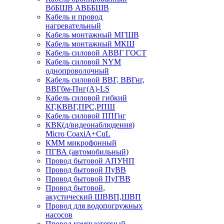
ВбБШВ АВББШВ
Кабель и провод
нагревательный
Кабель монтажный МГШВ
Кабель монтажный МКШ
Кабель силовой АВВГ ГОСТ
Кабель силовой NYM
однопроволочный
Кабель силовой ВВГ, ВВГнг,
ВВГбм-Пнг(А)-LS
Кабель силовой гибкий
КГ,КВВГ,ПРС,РПШ
Кабель силовой ППГнг
КВК(д/видеонаблюдения)
Micro CoaxiA+CuL
КММ микрофонный
ПГВА (автомобильный)
Провод бытовой АПУНП
Провод бытовой ПуВВ
Провод бытовой ПуГВВ
Провод бытовой,
акустический ШВВП,ШВП
Провод для водопогружных
насосов
Провод компьютерный