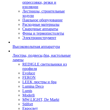
опрессовки, резки и
изоляции
Лестницы, строительные
ходули
Паяльное оборудование
Расходные материалы
Сварочные аппараты
Фены и термопистолеты
Электроинструмент
Высоковольтная аппаратура
Люстры, подвесы,бра, настольные
лампы
REDIGLE светильники из
профиля
Evoluce
FERON
LEEK люстры и бра
Lumina Deco
Lumis
Moderli
MW-LIGHT, De Markt
Stilfort
Евросвет