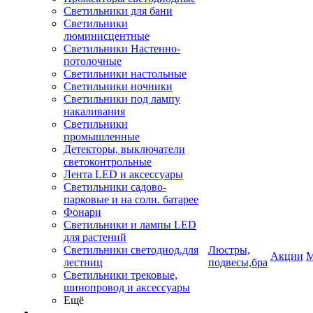
Светильники для бани
Светильники
люминисцентные
Светильники Настенно-
потолочные
Светильники настольные
Светильники ночники
Светильники под лампу
накаливания
Светильники
промышленные
Детекторы, выключатели
светоконтрольные
Лента LED и аксессуары
Светильники садово-
парковые и на солн. батарее
Фонари
Светильники и лампы LED
для растений
Светильники светодиод.для
Люстры,
Акции
М
лестниц
подвесы,бра
Светильники трековые,
шинопровод и аксессуары
Ещё