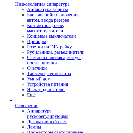
Низковольтная аппаратура
Аппаратура защиты
Блок аварийн.включения,
автом. ввода резерва
Контакторы, реле,
магнит.пускатели
Концевые выключатели
Приборы
Розетки на DIN рейку
Рубильники, разъединители
Светосигнальная арматура,
посты, кнопки
Счетчики
Таймеры, термостаты
Умный дом
Устройства питания
Электродвигатели
Ещё
Освещение
Аппаратура
пускорегулирующая
Декоративный свет
Лампы
Прожекторы светодиодные