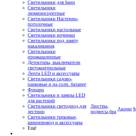
Светильники для бани
Светильники
люминисцентные
Светильники Настенно-
потолочные
Светильники настольные
Светильники ночники
Светильники под лампу
накаливания
Светильники
промышленные
Детекторы, выключатели
светоконтрольные
Лента LED и аксессуары
Светильники садово-
парковые и на солн. батарее
Фонари
Светильники и лампы LED
для растений
Светильники светодиод.для
Люстры,
Акции
М
лестниц
подвесы,бра
Светильники трековые,
шинопровод и аксессуары
Ещё