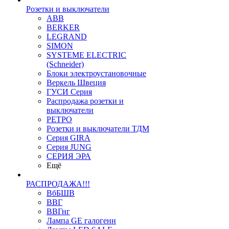
Розетки и выключатели
ABB
BERKER
LEGRAND
SIMON
SYSTEME ELECTRIC
(Schneider)
Блоки электроустановочные
Веркель Швеция
ГУСИ Серия
Распродажа розетки и
выключатели
РЕТРО
Розетки и выключатели ТДМ
Серия GIRA
Серия JUNG
СЕРИЯ ЭРА
Ещё
РАСПРОДАЖА!!!
ВбБШВ
ВВГ
ВВГнг
Лампа GE галогенн