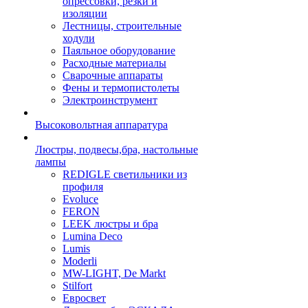
опрессовки, резки и
изоляции
Лестницы, строительные
ходули
Паяльное оборудование
Расходные материалы
Сварочные аппараты
Фены и термопистолеты
Электроинструмент
Высоковольтная аппаратура
Люстры, подвесы,бра, настольные
лампы
REDIGLE светильники из
профиля
Evoluce
FERON
LEEK люстры и бра
Lumina Deco
Lumis
Moderli
MW-LIGHT, De Markt
Stilfort
Евросвет