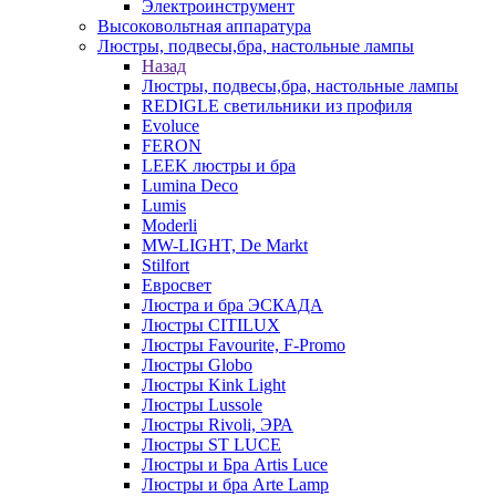
Электроинструмент
Высоковольтная аппаратура
Люстры, подвесы,бра, настольные лампы
Назад
Люстры, подвесы,бра, настольные лампы
REDIGLE светильники из профиля
Evoluce
FERON
LEEK люстры и бра
Lumina Deco
Lumis
Moderli
MW-LIGHT, De Markt
Stilfort
Евросвет
Люстра и бра ЭСКАДА
Люстры CITILUX
Люстры Favourite, F-Promo
Люстры Globo
Люстры Kink Light
Люстры Lussole
Люстры Rivoli, ЭРА
Люстры ST LUCE
Люстры и Бра Artis Luce
Люстры и бра Arte Lamp