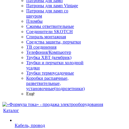
Патроны для ламп
Патроны для ламп Vintage
Патроны для ламп со
шнуром
Пломбы
Сжимы ответвительные
Соединители SKOTCH
Спираль монтажная
Средства защиты, перчатки
ТВ соединения
Телефония/Компьютер
Трубка ХВТ (кембрик)
Трубки и перчатки холодной
усадки
Трубки термоусадочные
Коробки распаячные,
разветвительные,
установочные(подрозетники)
Ещё
Каталог
Кабель, провод