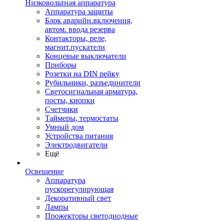
Низковольтная аппаратура
Аппаратура защиты
Блок аварийн.включения,
автом. ввода резерва
Контакторы, реле,
магнит.пускатели
Концевые выключатели
Приборы
Розетки на DIN рейку
Рубильники, разъединители
Светосигнальная арматура,
посты, кнопки
Счетчики
Таймеры, термостаты
Умный дом
Устройства питания
Электродвигатели
Ещё
Освещение
Аппаратура
пускорегулирующая
Декоративный свет
Лампы
Прожекторы светодиодные