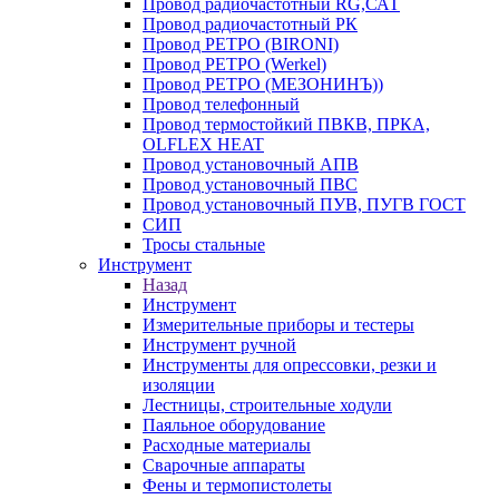
Провод радиочастотный RG,САТ
Провод радиочастотный РК
Провод РЕТРО (BIRONI)
Провод РЕТРО (Werkel)
Провод РЕТРО (МЕЗОНИНЪ))
Провод телефонный
Провод термостойкий ПВКВ, ПРКА,
OLFLEX HEAT
Провод установочный АПВ
Провод установочный ПВС
Провод установочный ПУВ, ПУГВ ГОСТ
СИП
Тросы стальные
Инструмент
Назад
Инструмент
Измерительные приборы и тестеры
Инструмент ручной
Инструменты для опрессовки, резки и
изоляции
Лестницы, строительные ходули
Паяльное оборудование
Расходные материалы
Сварочные аппараты
Фены и термопистолеты