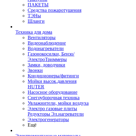
ПАКЕТЫ
Средства пожаротушения
ТЭНы
Шланги
Техника для дома
Вентиляторы
Видеонаблюдение
Водонагреватели
Газонокосилки, Бензо/
ЭлектроТриммеры
Замки, доводчики
Звонки
Кондиционеры/фитинги
Мойки высок.давления
HUTER
Насосное оборудование
Снегоуборочная техника
Увлажнители, мойки воздуха
Электро газовые плиты
Редукторы Эл.нагреватели
Электрогенераторы
Ещё
Электромонтажные материалы