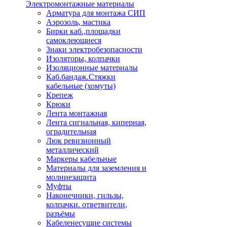
Электромонтажные материалы
Арматура для монтажа СИП
Аэрозоль, мастика
Бирки каб.,площадки
самоклеющиеся
Знаки электробезопасности
Изоляторы, колпачки
Изоляционные материалы
Каб.бандаж.Стяжки
кабельные (хомуты)
Крепеж
Крюки
Лента монтажная
Лента сигнальная, киперная,
оградительная
Люк ревизионный
металлический
Маркеры кабельные
Материалы для заземления и
молниезащита
Муфты
Наконечники, гильзы,
колпачки. ответвители,
разъёмы
Кабеленесущие системы