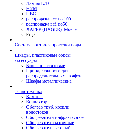
Лампы КЛЛ
НУМ
ПВС
распродажа все по 100
распродажа всё по50
ХАГЕР (HAGER), Moeller
Ещё
Система контроля протечки воды
Шкафы, пластиковые боксы,
аксессуары
Боксы пластиковые
Принадлежности для
распределительных шкафов
Шкафы металлические
Теплотехника
Камины
Конвекторы
Обогрев труб, кровли,
водостоков
Обогреватели инфрактасные
Обогреватели масляные
Обогреватель газовый