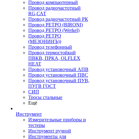
Провод компьютерный
Провод радиочастотный
RG,САТ
Провод радиочастотный РК
Провод РЕТРО (BIRONI)
Провод РЕТРО (Werkel)
Провод РЕТРО
(МЕЗОНИНЪ))
Провод телефонный
Провод термостойкий
ПВКВ, ПРКА, OLFLEX
HEAT
Провод установочный АПВ
Провод установочный ПВС
Провод установочный ПУВ,
ПУГВ ГОСТ
СИП
Тросы стальные
Ещё
Инструмент
Измерительные приборы и
тестеры
Инструмент ручной
Инструменты для