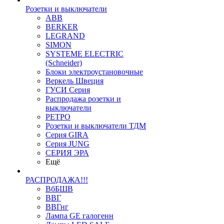
Розетки и выключатели
ABB
BERKER
LEGRAND
SIMON
SYSTEME ELECTRIC
(Schneider)
Блоки электроустановочные
Веркель Швеция
ГУСИ Серия
Распродажа розетки и
выключатели
РЕТРО
Розетки и выключатели ТДМ
Серия GIRA
Серия JUNG
СЕРИЯ ЭРА
Ещё
РАСПРОДАЖА!!!
ВбБШВ
ВВГ
ВВГнг
Лампа GE галогенн