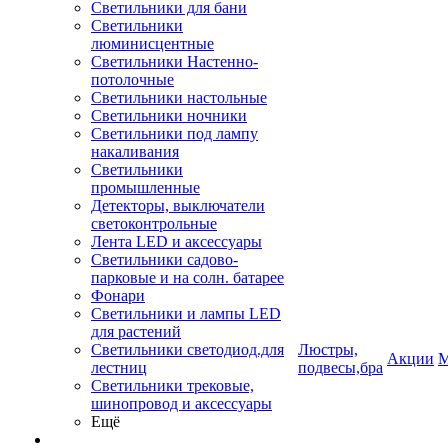
Светильники для бани
Светильники
люминисцентные
Светильники Настенно-
потолочные
Светильники настольные
Светильники ночники
Светильники под лампу
накаливания
Светильники
промышленные
Детекторы, выключатели
светоконтрольные
Лента LED и аксессуары
Светильники садово-
парковые и на солн. батарее
Фонари
Светильники и лампы LED
для растений
Светильники светодиод.для
Люстры,
Акции
М
лестниц
подвесы,бра
Светильники трековые,
шинопровод и аксессуары
Ещё