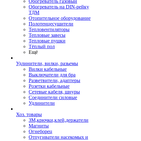
Обогреватель газовый
Обогреватель на DIN-рейку
ТДМ
Отопительное оборудование
Полотенцесушители
Тепловентиляторы
Тепловые завесы
Тепловые пушки
Тёплый пол
Ещё
Удлинители, вилки, разьемы
Вилки кабельные
Выключатели для бра
Разветвители, адаптеры
Розетки кабельные
Сетевые кабеля, шнуры
Соединители силовые
Удлинители
Хоз. товары
ЗМ,крючки,клей,держатели
Магниты
Огнеборец
Отпугиватели насекомых и