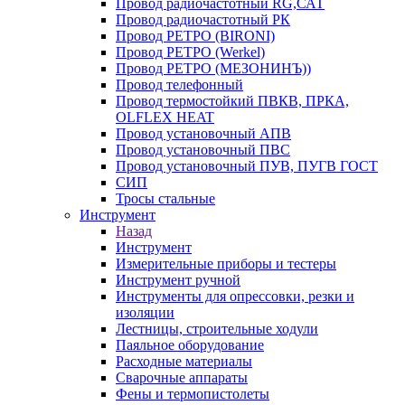
Провод радиочастотный RG,САТ
Провод радиочастотный РК
Провод РЕТРО (BIRONI)
Провод РЕТРО (Werkel)
Провод РЕТРО (МЕЗОНИНЪ))
Провод телефонный
Провод термостойкий ПВКВ, ПРКА,
OLFLEX HEAT
Провод установочный АПВ
Провод установочный ПВС
Провод установочный ПУВ, ПУГВ ГОСТ
СИП
Тросы стальные
Инструмент
Назад
Инструмент
Измерительные приборы и тестеры
Инструмент ручной
Инструменты для опрессовки, резки и
изоляции
Лестницы, строительные ходули
Паяльное оборудование
Расходные материалы
Сварочные аппараты
Фены и термопистолеты