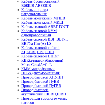
Кабель бронированный
ВбБШВ АВББШВ
Кабель и провод
нагревательный
Кабель монтажный МГШВ
Кабель монтажный МКШ
Кабель силовой АВВГ ГОСТ
Кабель силовой NYM
однопроволочный
Кабель силовой ВВГ, ВВГнг,
ВВГбм-Пнг(А)-LS
Кабель силовой гибкий
КГ,КВВГ,ПРС,РПШ
Кабель силовой ППГнг
КВК(д/видеонаблюдения)
Micro CoaxiA+CuL
КММ микрофонный
ПГВА (автомобильный)
Провод бытовой АПУНП
Провод бытовой ПуВВ
Провод бытовой ПуГВВ
Провод бытовой,
акустический ШВВП,ШВП
Провод для водопогружных
насосов