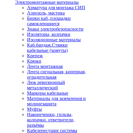
Электромонтажные материалы
Арматура для монтажа СИП
Аэрозоль, мастика
Бирки каб.,площадки
самоклеющиеся
Знаки электробезопасности
Изоляторы, колпачки
Изоляционные материалы
Каб.бандаж.Стяжки
кабельные (хомуты)
Крепеж
Крюки
Лента монтажная
Лента сигнальная, киперная,
оградительная
Люк ревизионный
металлический
Маркеры кабельные
Материалы для заземления и
молниезащита
Муфты
Наконечники, гильзы,
колпачки. ответвители,
разъёмы
Кабеленесущие системы