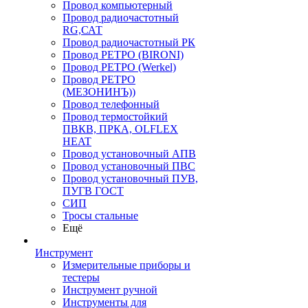
Провод компьютерный
Провод радиочастотный
RG,САТ
Провод радиочастотный РК
Провод РЕТРО (BIRONI)
Провод РЕТРО (Werkel)
Провод РЕТРО
(МЕЗОНИНЪ))
Провод телефонный
Провод термостойкий
ПВКВ, ПРКА, OLFLEX
HEAT
Провод установочный АПВ
Провод установочный ПВС
Провод установочный ПУВ,
ПУГВ ГОСТ
СИП
Тросы стальные
Ещё
Инструмент
Измерительные приборы и
тестеры
Инструмент ручной
Инструменты для