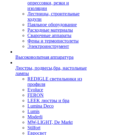
опрессовки, резки и
изоляции
Лестницы, строительные
ходули
Паяльное оборудование
Расходные материалы
Сварочные аппараты
Фены и термопистолеты
Электроинструмент
Высоковольтная аппаратура
Люстры, подвесы,бра, настольные
лампы
REDIGLE светильники из
профиля
Evoluce
FERON
LEEK люстры и бра
Lumina Deco
Lumis
Moderli
MW-LIGHT, De Markt
Stilfort
Евросвет