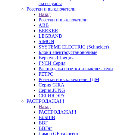
аксессуары
Розетки и выключатели
Назад
Розетки и выключатели
ABB
BERKER
LEGRAND
SIMON
SYSTEME ELECTRIC (Schneider)
Блоки электроустановочные
Веркель Швеция
ГУСИ Серия
Распродажа розетки и выключатели
РЕТРО
Розетки и выключатели ТДМ
Серия GIRA
Серия JUNG
СЕРИЯ ЭРА
РАСПРОДАЖА!!!
Назад
РАСПРОДАЖА!!!
ВбБШВ
ВВГ
ВВГнг
Лампа GE галогенн