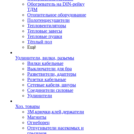
Обогреватель на DIN-рейку
ТДМ
Отопительное оборудование
Полотенцесушители
Тепловентиляторы
Тепловые завесы
Тепловые пушки
Тёплый пол
Ещё
Удлинители, вилки, разьемы
Вилки кабельные
Выключатели для бра
Разветвители, адаптеры
Розетки кабельные
Сетевые кабеля, шнуры
Соединители силовые
Удлинители
Хоз. товары
ЗМ,крючки,клей,держатели
Магниты
Огнеборец
Отпугиватели насекомых и
грызунов