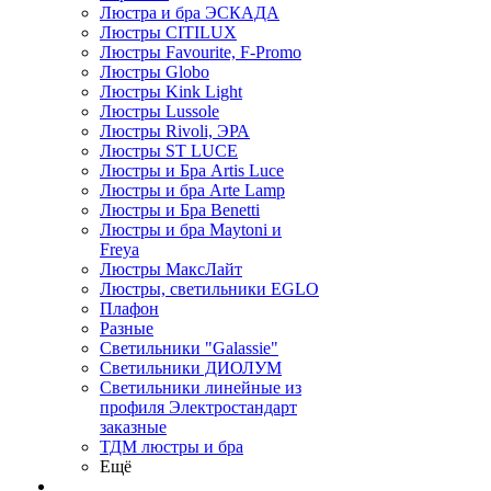
Люстра и бра ЭСКАДА
Люстры CITILUX
Люстры Favourite, F-Promo
Люстры Globo
Люстры Kink Light
Люстры Lussole
Люстры Rivoli, ЭРА
Люстры ST LUCE
Люстры и Бра Artis Luce
Люстры и бра Arte Lamp
Люстры и Бра Benetti
Люстры и бра Maytoni и
Freya
Люстры МаксЛайт
Люстры, светильники EGLO
Плафон
Разные
Светильники "Galassie"
Светильники ДИОЛУМ
Светильники линейные из
профиля Электростандарт
заказные
ТДМ люстры и бра
Ещё