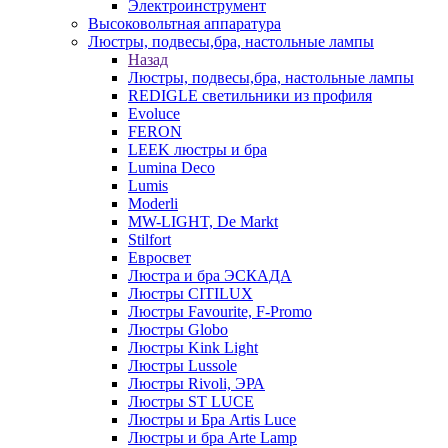
Электроинструмент
Высоковольтная аппаратура
Люстры, подвесы,бра, настольные лампы
Назад
Люстры, подвесы,бра, настольные лампы
REDIGLE светильники из профиля
Evoluce
FERON
LEEK люстры и бра
Lumina Deco
Lumis
Moderli
MW-LIGHT, De Markt
Stilfort
Евросвет
Люстра и бра ЭСКАДА
Люстры CITILUX
Люстры Favourite, F-Promo
Люстры Globo
Люстры Kink Light
Люстры Lussole
Люстры Rivoli, ЭРА
Люстры ST LUCE
Люстры и Бра Artis Luce
Люстры и бра Arte Lamp