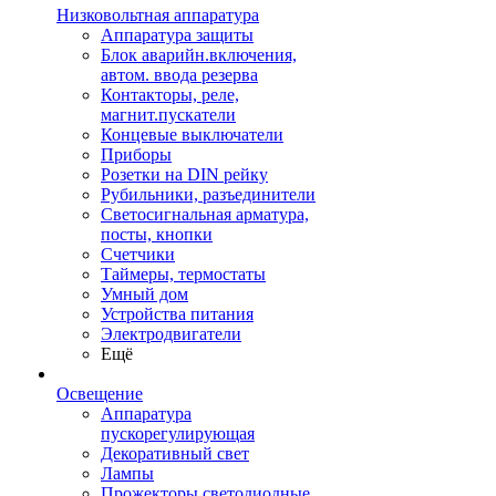
Низковольтная аппаратура
Аппаратура защиты
Блок аварийн.включения,
автом. ввода резерва
Контакторы, реле,
магнит.пускатели
Концевые выключатели
Приборы
Розетки на DIN рейку
Рубильники, разъединители
Светосигнальная арматура,
посты, кнопки
Счетчики
Таймеры, термостаты
Умный дом
Устройства питания
Электродвигатели
Ещё
Освещение
Аппаратура
пускорегулирующая
Декоративный свет
Лампы
Прожекторы светодиодные