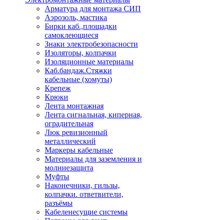
Арматура для монтажа СИП
Аэрозоль, мастика
Бирки каб.,площадки
самоклеющиеся
Знаки электробезопасности
Изоляторы, колпачки
Изоляционные материалы
Каб.бандаж.Стяжки
кабельные (хомуты)
Крепеж
Крюки
Лента монтажная
Лента сигнальная, киперная,
оградительная
Люк ревизионный
металлический
Маркеры кабельные
Материалы для заземления и
молниезащита
Муфты
Наконечники, гильзы,
колпачки. ответвители,
разъёмы
Кабеленесущие системы