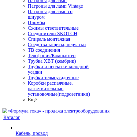
Патроны для ламп
Патроны для ламп Vintage
Патроны для ламп со
шнуром
Пломбы
Сжимы ответвительные
Соединители SKOTCH
Спираль монтажная
Средства защиты, перчатки
ТВ соединения
Телефония/Компьютер
Трубка ХВТ (кембрик)
Трубки и перчатки холодной
усадки
Трубки термоусадочные
Коробки распаячные,
разветвительные,
установочные(подрозетники)
Ещё
Каталог
Кабель, провод