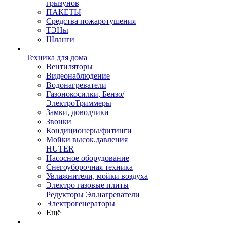
грызунов
ПАКЕТЫ
Средства пожаротушения
ТЭНы
Шланги
Техника для дома
Вентиляторы
Видеонаблюдение
Водонагреватели
Газонокосилки, Бензо/
ЭлектроТриммеры
Замки, доводчики
Звонки
Кондиционеры/фитинги
Мойки высок.давления
HUTER
Насосное оборудование
Снегоуборочная техника
Увлажнители, мойки воздуха
Электро газовые плиты
Редукторы Эл.нагреватели
Электрогенераторы
Ещё