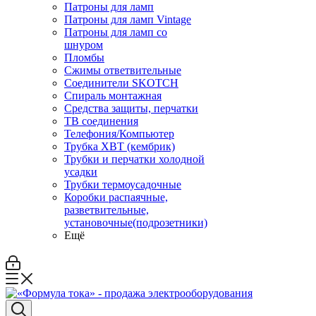
Патроны для ламп
Патроны для ламп Vintage
Патроны для ламп со
шнуром
Пломбы
Сжимы ответвительные
Соединители SKOTCH
Спираль монтажная
Средства защиты, перчатки
ТВ соединения
Телефония/Компьютер
Трубка ХВТ (кембрик)
Трубки и перчатки холодной
усадки
Трубки термоусадочные
Коробки распаячные,
разветвительные,
установочные(подрозетники)
Ещё