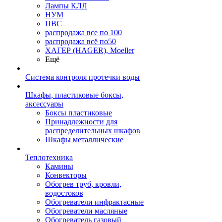
Лампы КЛЛ
НУМ
ПВС
распродажа все по 100
распродажа всё по50
ХАГЕР (HAGER), Moeller
Ещё
Система контроля протечки воды
Шкафы, пластиковые боксы,
аксессуары
Боксы пластиковые
Принадлежности для
распределительных шкафов
Шкафы металлические
Теплотехника
Камины
Конвекторы
Обогрев труб, кровли,
водостоков
Обогреватели инфрактасные
Обогреватели масляные
Обогреватель газовый