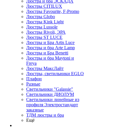
Люстра и бра ЭСКАДА
Люстры CITILUX
Люстры Favourite, F-Promo
Люстры Globo
Люстры Kink Light
Люстры Lussole
Люстры Rivoli, ЭРА
Люстры ST LUCE
Люстры и Бра Artis Luce
Люстры и бра Arte Lamp
Люстры и Бра Benetti
Люстры и бра Maytoni и
Freya
Люстры МаксЛайт
Люстры, светильники EGLO
Плафон
Разные
Светильники "Galassie"
Светильники ДИОЛУМ
Светильники линейные из
профиля Электростандарт
заказные
ТДМ люстры и бра
Ещё