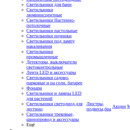
Светильники для бани
Светильники
люминисцентные
Светильники Настенно-
потолочные
Светильники настольные
Светильники ночники
Светильники под лампу
накаливания
Светильники
промышленные
Детекторы, выключатели
светоконтрольные
Лента LED и аксессуары
Светильники садово-
парковые и на солн. батарее
Фонари
Светильники и лампы LED
для растений
Светильники светодиод.для
Люстры,
Акции
М
лестниц
подвесы,бра
Светильники трековые,
шинопровод и аксессуары
Ещё