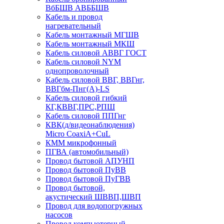
ВбБШВ АВББШВ
Кабель и провод
нагревательный
Кабель монтажный МГШВ
Кабель монтажный МКШ
Кабель силовой АВВГ ГОСТ
Кабель силовой NYM
однопроволочный
Кабель силовой ВВГ, ВВГнг,
ВВГбм-Пнг(А)-LS
Кабель силовой гибкий
КГ,КВВГ,ПРС,РПШ
Кабель силовой ППГнг
КВК(д/видеонаблюдения)
Micro CoaxiA+CuL
КММ микрофонный
ПГВА (автомобильный)
Провод бытовой АПУНП
Провод бытовой ПуВВ
Провод бытовой ПуГВВ
Провод бытовой,
акустический ШВВП,ШВП
Провод для водопогружных
насосов
Провод компьютерный