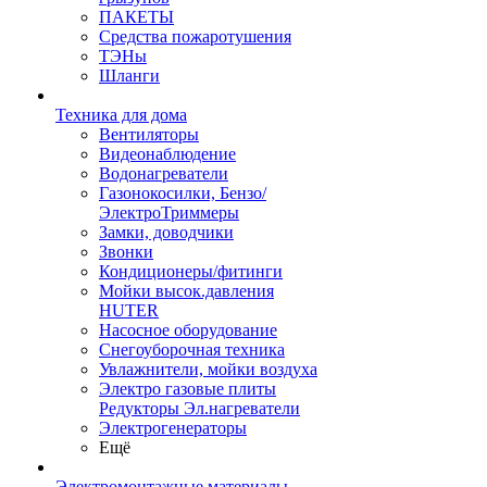
ПАКЕТЫ
Средства пожаротушения
ТЭНы
Шланги
Техника для дома
Вентиляторы
Видеонаблюдение
Водонагреватели
Газонокосилки, Бензо/
ЭлектроТриммеры
Замки, доводчики
Звонки
Кондиционеры/фитинги
Мойки высок.давления
HUTER
Насосное оборудование
Снегоуборочная техника
Увлажнители, мойки воздуха
Электро газовые плиты
Редукторы Эл.нагреватели
Электрогенераторы
Ещё
Электромонтажные материалы