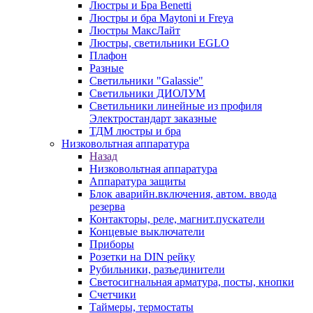
Люстры и Бра Benetti
Люстры и бра Maytoni и Freya
Люстры МаксЛайт
Люстры, светильники EGLO
Плафон
Разные
Светильники "Galassie"
Светильники ДИОЛУМ
Светильники линейные из профиля
Электростандарт заказные
ТДМ люстры и бра
Низковольтная аппаратура
Назад
Низковольтная аппаратура
Аппаратура защиты
Блок аварийн.включения, автом. ввода
резерва
Контакторы, реле, магнит.пускатели
Концевые выключатели
Приборы
Розетки на DIN рейку
Рубильники, разъединители
Светосигнальная арматура, посты, кнопки
Счетчики
Таймеры, термостаты