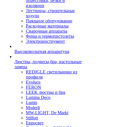
опрессовки, резки и
изоляции
Лестницы, строительные
ходули
Паяльное оборудование
Расходные материалы
Сварочные аппараты
Фены и термопистолеты
Электроинструмент
Высоковольтная аппаратура
Люстры, подвесы,бра, настольные
лампы
REDIGLE светильники из
профиля
Evoluce
FERON
LEEK люстры и бра
Lumina Deco
Lumis
Moderli
MW-LIGHT, De Markt
Stilfort
Евросвет