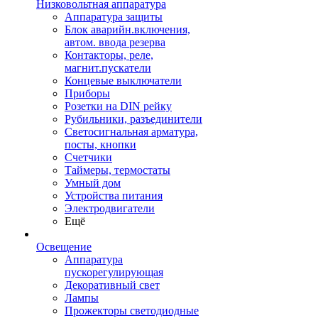
Низковольтная аппаратура
Аппаратура защиты
Блок аварийн.включения,
автом. ввода резерва
Контакторы, реле,
магнит.пускатели
Концевые выключатели
Приборы
Розетки на DIN рейку
Рубильники, разъединители
Светосигнальная арматура,
посты, кнопки
Счетчики
Таймеры, термостаты
Умный дом
Устройства питания
Электродвигатели
Ещё
Освещение
Аппаратура
пускорегулирующая
Декоративный свет
Лампы
Прожекторы светодиодные