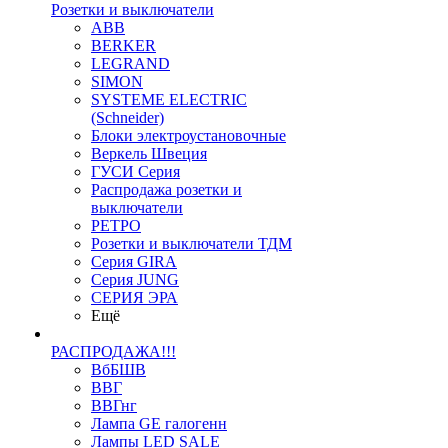
Розетки и выключатели
ABB
BERKER
LEGRAND
SIMON
SYSTEME ELECTRIC
(Schneider)
Блоки электроустановочные
Веркель Швеция
ГУСИ Серия
Распродажа розетки и
выключатели
РЕТРО
Розетки и выключатели ТДМ
Серия GIRA
Серия JUNG
СЕРИЯ ЭРА
Ещё
РАСПРОДАЖА!!!
ВбБШВ
ВВГ
ВВГнг
Лампа GE галогенн
Лампы LED SALE