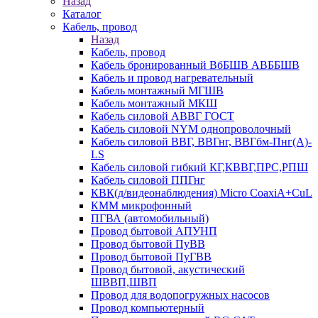
Назад
Каталог
Кабель, провод
Назад
Кабель, провод
Кабель бронированный ВбБШВ АВББШВ
Кабель и провод нагревательный
Кабель монтажный МГШВ
Кабель монтажный МКШ
Кабель силовой АВВГ ГОСТ
Кабель силовой NYM однопроволочный
Кабель силовой ВВГ, ВВГнг, ВВГбм-Пнг(А)-
LS
Кабель силовой гибкий КГ,КВВГ,ПРС,РПШ
Кабель силовой ППГнг
КВК(д/видеонаблюдения) Micro CoaxiA+CuL
КММ микрофонный
ПГВА (автомобильный)
Провод бытовой АПУНП
Провод бытовой ПуВВ
Провод бытовой ПуГВВ
Провод бытовой, акустический
ШВВП,ШВП
Провод для водопогружных насосов
Провод компьютерный