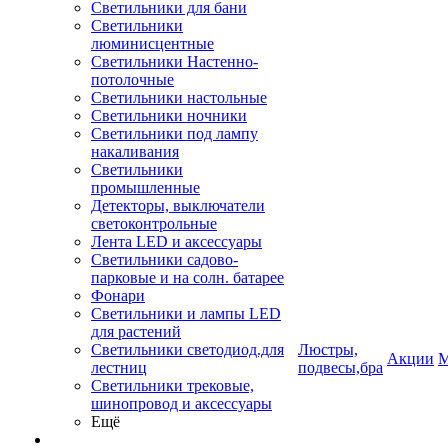
Светильники для бани
Светильники
люминисцентные
Светильники Настенно-
потолочные
Светильники настольные
Светильники ночники
Светильники под лампу
накаливания
Светильники
промышленные
Детекторы, выключатели
светоконтрольные
Лента LED и аксессуары
Светильники садово-
парковые и на солн. батарее
Фонари
Светильники и лампы LED
для растений
Светильники светодиод.для
Люстры,
Акции
М
лестниц
подвесы,бра
Светильники трековые,
шинопровод и аксессуары
Ещё