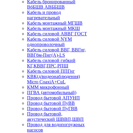
Кабель бронированный
ВбБШВ АВББШВ
Кабель и провод
нагревательный
Кабель монтажный МГШВ
Кабель монтажный МКШ
Кабель силовой АВВГ ГОСТ
Кабель силовой NYM
однопроволочный
Кабель силовой ВВГ, ВВГнг,
ВВГбм-Пнг(А)-LS
Кабель силовой гибкий
КГ,КВВГ,ПРС,РПШ
Кабель силовой ППГнг
КВК(д/видеонаблюдения)
Micro CoaxiA+CuL
КММ микрофонный
ПГВА (автомобильный)
Провод бытовой АПУНП
Провод бытовой ПуВВ
Провод бытовой ПуГВВ
Провод бытовой,
акустический ШВВП,ШВП
Провод для водопогружных
насосов