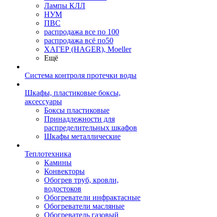
Лампы КЛЛ
НУМ
ПВС
распродажа все по 100
распродажа всё по50
ХАГЕР (HAGER), Moeller
Ещё
Система контроля протечки воды
Шкафы, пластиковые боксы,
аксессуары
Боксы пластиковые
Принадлежности для
распределительных шкафов
Шкафы металлические
Теплотехника
Камины
Конвекторы
Обогрев труб, кровли,
водостоков
Обогреватели инфрактасные
Обогреватели масляные
Обогреватель газовый