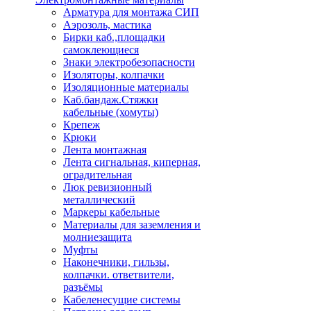
Арматура для монтажа СИП
Аэрозоль, мастика
Бирки каб.,площадки
самоклеющиеся
Знаки электробезопасности
Изоляторы, колпачки
Изоляционные материалы
Каб.бандаж.Стяжки
кабельные (хомуты)
Крепеж
Крюки
Лента монтажная
Лента сигнальная, киперная,
оградительная
Люк ревизионный
металлический
Маркеры кабельные
Материалы для заземления и
молниезащита
Муфты
Наконечники, гильзы,
колпачки. ответвители,
разъёмы
Кабеленесущие системы