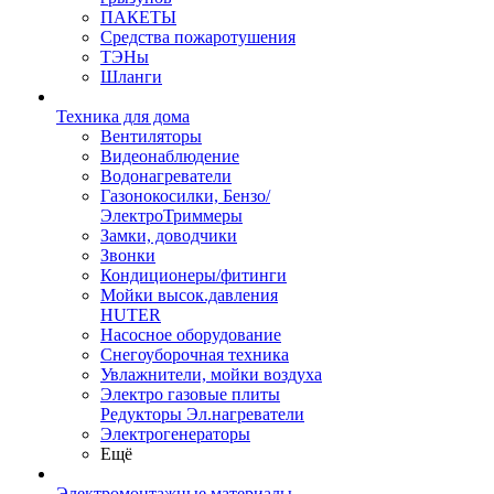
ПАКЕТЫ
Средства пожаротушения
ТЭНы
Шланги
Техника для дома
Вентиляторы
Видеонаблюдение
Водонагреватели
Газонокосилки, Бензо/
ЭлектроТриммеры
Замки, доводчики
Звонки
Кондиционеры/фитинги
Мойки высок.давления
HUTER
Насосное оборудование
Снегоуборочная техника
Увлажнители, мойки воздуха
Электро газовые плиты
Редукторы Эл.нагреватели
Электрогенераторы
Ещё
Электромонтажные материалы