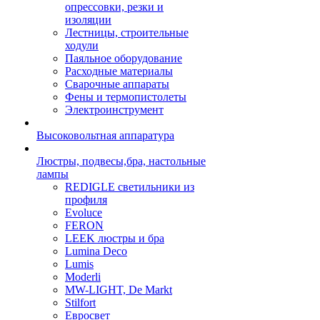
опрессовки, резки и
изоляции
Лестницы, строительные
ходули
Паяльное оборудование
Расходные материалы
Сварочные аппараты
Фены и термопистолеты
Электроинструмент
Высоковольтная аппаратура
Люстры, подвесы,бра, настольные
лампы
REDIGLE светильники из
профиля
Evoluce
FERON
LEEK люстры и бра
Lumina Deco
Lumis
Moderli
MW-LIGHT, De Markt
Stilfort
Евросвет