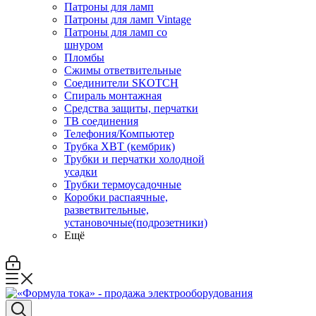
Патроны для ламп
Патроны для ламп Vintage
Патроны для ламп со
шнуром
Пломбы
Сжимы ответвительные
Соединители SKOTCH
Спираль монтажная
Средства защиты, перчатки
ТВ соединения
Телефония/Компьютер
Трубка ХВТ (кембрик)
Трубки и перчатки холодной
усадки
Трубки термоусадочные
Коробки распаячные,
разветвительные,
установочные(подрозетники)
Ещё