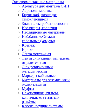
Электромонтажные материалы
Арматура для монтажа СИП
Аэрозоль, мастика
Бирки каб.,площадки
самоклеющиеся
Знаки электробезопасности
Изоляторы, колпачки
Изоляционные материалы
Каб.бандаж.Стяжки
кабельные (хомуты)
Крепеж
Крюки
Лента монтажная
Лента сигнальная, киперная,
оградительная
Люк ревизионный
металлический
Маркеры кабельные
Материалы для заземления и
молниезащита
Муфты
Наконечники, гильзы,
колпачки. ответвители,
разъёмы
Кабеленесущие системы