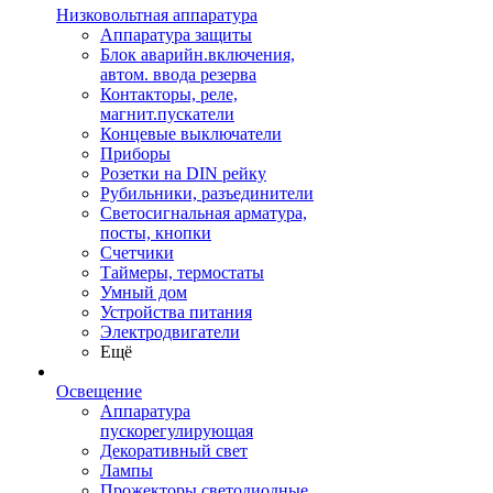
Низковольтная аппаратура
Аппаратура защиты
Блок аварийн.включения,
автом. ввода резерва
Контакторы, реле,
магнит.пускатели
Концевые выключатели
Приборы
Розетки на DIN рейку
Рубильники, разъединители
Светосигнальная арматура,
посты, кнопки
Счетчики
Таймеры, термостаты
Умный дом
Устройства питания
Электродвигатели
Ещё
Освещение
Аппаратура
пускорегулирующая
Декоративный свет
Лампы
Прожекторы светодиодные