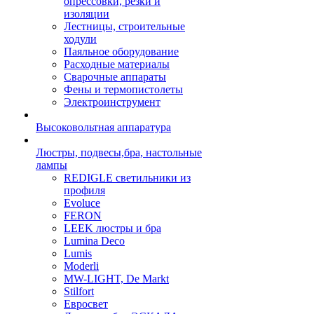
опрессовки, резки и
изоляции
Лестницы, строительные
ходули
Паяльное оборудование
Расходные материалы
Сварочные аппараты
Фены и термопистолеты
Электроинструмент
Высоковольтная аппаратура
Люстры, подвесы,бра, настольные
лампы
REDIGLE светильники из
профиля
Evoluce
FERON
LEEK люстры и бра
Lumina Deco
Lumis
Moderli
MW-LIGHT, De Markt
Stilfort
Евросвет