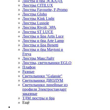
Люстра и бра ЭСКАДА
Люстры CITILUX
Люстры Favourite, F-Promo
Люстры Globo
Люстры Kink Light
Люстры Lussole
Люстры Rivoli, ЭРА
Люстры ST LUCE
Люстры и Бра Artis Luce
Люстры и бра Arte Lamp
Люстры и Бра Benetti
Люстры и бра Maytoni и
Freya
Люстры МаксЛайт
Люстры, светильники EGLO
Плафон
Разные
Светильники "Galassie"
Светильники ДИОЛУМ
Светильники линейные из
профиля Электростандарт
заказные
ТДМ люстры и бра
Ещё