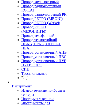
Провод компьютерный
Провод радиочастотный
RG,САТ
Провод радиочастотный РК
Провод РЕТРО (BIRONI)
Провод РЕТРО (Werkel)
Провод РЕТРО
(МЕЗОНИНЪ))
Провод телефонный
Провод термостойкий
ПВКВ, ПРКА, OLFLEX
HEAT
Провод установочный АПВ
Провод установочный ПВС
Провод установочный ПУВ,
ПУГВ ГОСТ
СИП
Тросы стальные
Ещё
Инструмент
Измерительные приборы и
тестеры
Инструмент ручной
Инструменты для