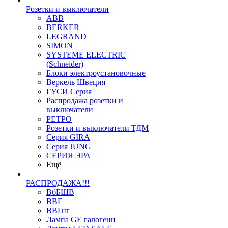
Розетки и выключатели
ABB
BERKER
LEGRAND
SIMON
SYSTEME ELECTRIC
(Schneider)
Блоки электроустановочные
Веркель Швеция
ГУСИ Серия
Распродажа розетки и
выключатели
РЕТРО
Розетки и выключатели ТДМ
Серия GIRA
Серия JUNG
СЕРИЯ ЭРА
Ещё
РАСПРОДАЖА!!!
ВбБШВ
ВВГ
ВВГнг
Лампа GE галогенн