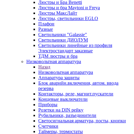
Люстры и Бра Benetti
Люстры и бра Maytoni и Freya
Люстры МаксЛайт
Люстры, светильники EGLO
Плафон
Разные
Светильники "Galassie"
Светильники ДИОЛУМ
Светильники линейные из профиля
Электростандарт заказные
ТДМ люстры и бра
Низковольтная аппаратура
Назад
Низковольтная аппаратура
Аппаратура защиты
Блок аварийн.включения, автом. ввода
резерва
Контакторы, реле, магнит.пускатели
Концевые выключатели
Приборы
Розетки на DIN рейку
Рубильники, разъединители
Светосигнальная арматура, посты, кнопки
Счетчики
Таймеры, термостаты