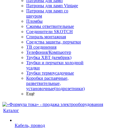
Патроны для ламп
Патроны для ламп Vintage
Патроны для ламп со
шнуром
Пломбы
Сжимы ответвительные
Соединители SKOTCH
Спираль монтажная
Средства защиты, перчатки
ТВ соединения
Телефония/Компьютер
Трубка ХВТ (кембрик)
Трубки и перчатки холодной
усадки
Трубки термоусадочные
Коробки распаячные,
разветвительные,
установочные(подрозетники)
Ещё
Каталог
Кабель, провод