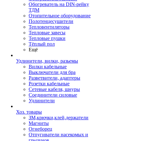
Обогреватель на DIN-рейку
ТДМ
Отопительное оборудование
Полотенцесушители
Тепловентиляторы
Тепловые завесы
Тепловые пушки
Тёплый пол
Ещё
Удлинители, вилки, разьемы
Вилки кабельные
Выключатели для бра
Разветвители, адаптеры
Розетки кабельные
Сетевые кабеля, шнуры
Соединители силовые
Удлинители
Хоз. товары
ЗМ,крючки,клей,держатели
Магниты
Огнеборец
Отпугиватели насекомых и
грызунов