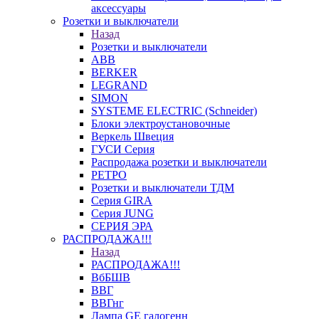
аксессуары
Розетки и выключатели
Назад
Розетки и выключатели
ABB
BERKER
LEGRAND
SIMON
SYSTEME ELECTRIC (Schneider)
Блоки электроустановочные
Веркель Швеция
ГУСИ Серия
Распродажа розетки и выключатели
РЕТРО
Розетки и выключатели ТДМ
Серия GIRA
Серия JUNG
СЕРИЯ ЭРА
РАСПРОДАЖА!!!
Назад
РАСПРОДАЖА!!!
ВбБШВ
ВВГ
ВВГнг
Лампа GE галогенн