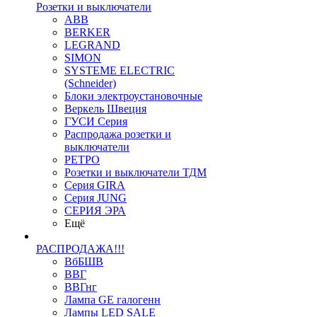
Розетки и выключатели
ABB
BERKER
LEGRAND
SIMON
SYSTEME ELECTRIC
(Schneider)
Блоки электроустановочные
Веркель Швеция
ГУСИ Серия
Распродажа розетки и
выключатели
РЕТРО
Розетки и выключатели ТДМ
Серия GIRA
Серия JUNG
СЕРИЯ ЭРА
Ещё
РАСПРОДАЖА!!!
ВбБШВ
ВВГ
ВВГнг
Лампа GE галогенн
Лампы LED SALE