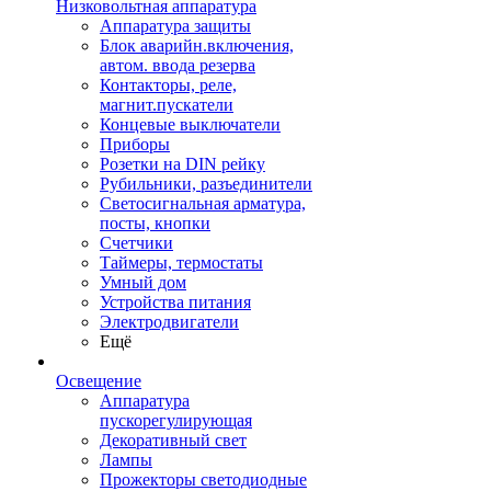
Низковольтная аппаратура
Аппаратура защиты
Блок аварийн.включения,
автом. ввода резерва
Контакторы, реле,
магнит.пускатели
Концевые выключатели
Приборы
Розетки на DIN рейку
Рубильники, разъединители
Светосигнальная арматура,
посты, кнопки
Счетчики
Таймеры, термостаты
Умный дом
Устройства питания
Электродвигатели
Ещё
Освещение
Аппаратура
пускорегулирующая
Декоративный свет
Лампы
Прожекторы светодиодные