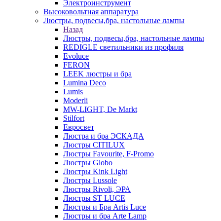
Электроинструмент
Высоковольтная аппаратура
Люстры, подвесы,бра, настольные лампы
Назад
Люстры, подвесы,бра, настольные лампы
REDIGLE светильники из профиля
Evoluce
FERON
LEEK люстры и бра
Lumina Deco
Lumis
Moderli
MW-LIGHT, De Markt
Stilfort
Евросвет
Люстра и бра ЭСКАДА
Люстры CITILUX
Люстры Favourite, F-Promo
Люстры Globo
Люстры Kink Light
Люстры Lussole
Люстры Rivoli, ЭРА
Люстры ST LUCE
Люстры и Бра Artis Luce
Люстры и бра Arte Lamp