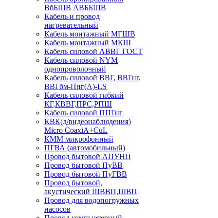
ВбБШВ АВББШВ
Кабель и провод
нагревательный
Кабель монтажный МГШВ
Кабель монтажный МКШ
Кабель силовой АВВГ ГОСТ
Кабель силовой NYM
однопроволочный
Кабель силовой ВВГ, ВВГнг,
ВВГбм-Пнг(А)-LS
Кабель силовой гибкий
КГ,КВВГ,ПРС,РПШ
Кабель силовой ППГнг
КВК(д/видеонаблюдения)
Micro CoaxiA+CuL
КММ микрофонный
ПГВА (автомобильный)
Провод бытовой АПУНП
Провод бытовой ПуВВ
Провод бытовой ПуГВВ
Провод бытовой,
акустический ШВВП,ШВП
Провод для водопогружных
насосов
Провод компьютерный