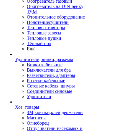
Обогреватель газовый
Обогреватель на DIN-рейку
ТДМ
Отопительное оборудование
Полотенцесушители
Тепловентиляторы
Тепловые завесы
Тепловые пушки
Тёплый пол
Ещё
Удлинители, вилки, разьемы
Вилки кабельные
Выключатели для бра
Разветвители, адаптеры
Розетки кабельные
Сетевые кабеля, шнуры
Соединители силовые
Удлинители
Хоз. товары
ЗМ,крючки,клей,держатели
Магниты
Огнеборец
Отпугиватели насекомых и