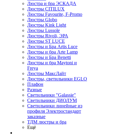
Люстра и бра ЭСКАДА
Люстры CITILUX
Люстры Favourite, F-Promo
Люстры Globo
Люстры Kink Light
Люстры Lussole
Люстры Rivoli, ЭРА
Люстры ST LUCE
Люстры и Бра Artis Luce
Люстры и бра Arte Lamp
Люстры и Бра Benetti
Люстры и бра Maytoni и
Freya
Люстры МаксЛайт
Люстры, светильники EGLO
Плафон
Разные
Светильники "Galassie"
Светильники ДИОЛУМ
Светильники линейные из
профиля Электростандарт
заказные
ТДМ люстры и бра
Ещё