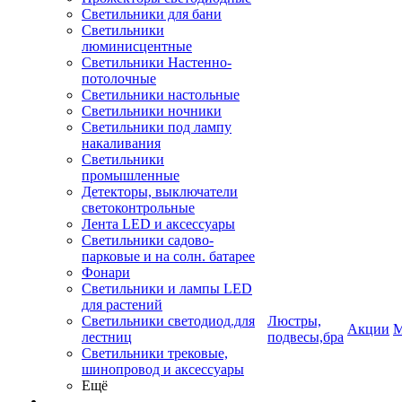
Светильники для бани
Светильники
люминисцентные
Светильники Настенно-
потолочные
Светильники настольные
Светильники ночники
Светильники под лампу
накаливания
Светильники
промышленные
Детекторы, выключатели
светоконтрольные
Лента LED и аксессуары
Светильники садово-
парковые и на солн. батарее
Фонари
Светильники и лампы LED
для растений
Светильники светодиод.для
Люстры,
Акции
М
лестниц
подвесы,бра
Светильники трековые,
шинопровод и аксессуары
Ещё