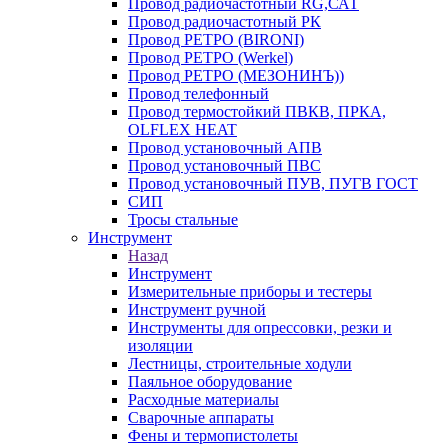
Провод радиочастотный RG,САТ
Провод радиочастотный РК
Провод РЕТРО (BIRONI)
Провод РЕТРО (Werkel)
Провод РЕТРО (МЕЗОНИНЪ))
Провод телефонный
Провод термостойкий ПВКВ, ПРКА,
OLFLEX HEAT
Провод установочный АПВ
Провод установочный ПВС
Провод установочный ПУВ, ПУГВ ГОСТ
СИП
Тросы стальные
Инструмент
Назад
Инструмент
Измерительные приборы и тестеры
Инструмент ручной
Инструменты для опрессовки, резки и
изоляции
Лестницы, строительные ходули
Паяльное оборудование
Расходные материалы
Сварочные аппараты
Фены и термопистолеты