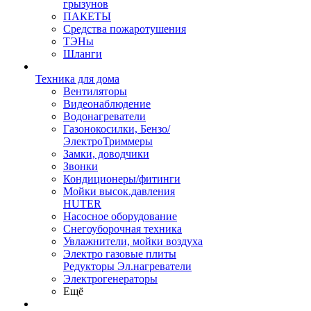
грызунов
ПАКЕТЫ
Средства пожаротушения
ТЭНы
Шланги
Техника для дома
Вентиляторы
Видеонаблюдение
Водонагреватели
Газонокосилки, Бензо/
ЭлектроТриммеры
Замки, доводчики
Звонки
Кондиционеры/фитинги
Мойки высок.давления
HUTER
Насосное оборудование
Снегоуборочная техника
Увлажнители, мойки воздуха
Электро газовые плиты
Редукторы Эл.нагреватели
Электрогенераторы
Ещё