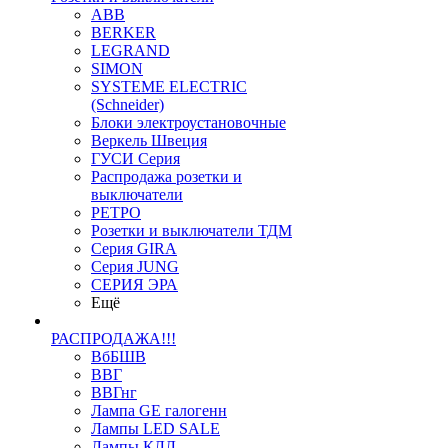
ABB
BERKER
LEGRAND
SIMON
SYSTEME ELECTRIC
(Schneider)
Блоки электроустановочные
Веркель Швеция
ГУСИ Серия
Распродажа розетки и
выключатели
РЕТРО
Розетки и выключатели ТДМ
Серия GIRA
Серия JUNG
СЕРИЯ ЭРА
Ещё
РАСПРОДАЖА!!!
ВбБШВ
ВВГ
ВВГнг
Лампа GE галогенн
Лампы LED SALE
Лампы КЛЛ