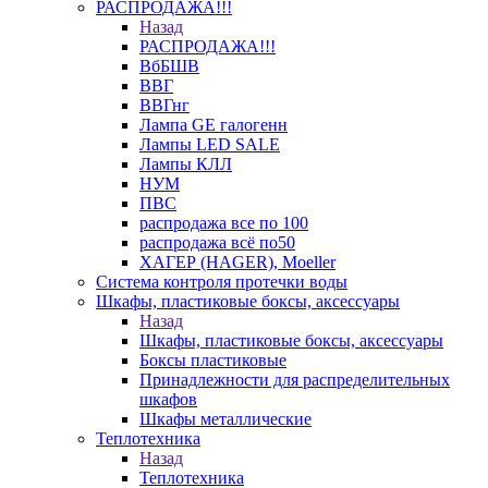
РАСПРОДАЖА!!!
Назад
РАСПРОДАЖА!!!
ВбБШВ
ВВГ
ВВГнг
Лампа GE галогенн
Лампы LED SALE
Лампы КЛЛ
НУМ
ПВС
распродажа все по 100
распродажа всё по50
ХАГЕР (HAGER), Moeller
Система контроля протечки воды
Шкафы, пластиковые боксы, аксессуары
Назад
Шкафы, пластиковые боксы, аксессуары
Боксы пластиковые
Принадлежности для распределительных
шкафов
Шкафы металлические
Теплотехника
Назад
Теплотехника