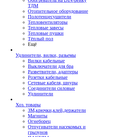
Обогреватель на DIN-рейку
ТДМ
Отопительное оборудование
Полотенцесушители
Тепловентиляторы
Тепловые завесы
Тепловые пушки
Тёплый пол
Ещё
Удлинители, вилки, разьемы
Вилки кабельные
Выключатели для бра
Разветвители, адаптеры
Розетки кабельные
Сетевые кабеля, шнуры
Соединители силовые
Удлинители
Хоз. товары
ЗМ,крючки,клей,держатели
Магниты
Огнеборец
Отпугиватели насекомых и
грызунов