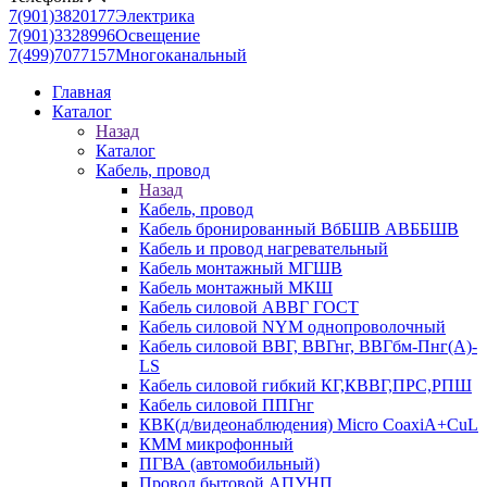
7(901)3820177
Электрика
7(901)3328996
Освещение
7(499)7077157
Многоканальный
Главная
Каталог
Назад
Каталог
Кабель, провод
Назад
Кабель, провод
Кабель бронированный ВбБШВ АВББШВ
Кабель и провод нагревательный
Кабель монтажный МГШВ
Кабель монтажный МКШ
Кабель силовой АВВГ ГОСТ
Кабель силовой NYM однопроволочный
Кабель силовой ВВГ, ВВГнг, ВВГбм-Пнг(А)-
LS
Кабель силовой гибкий КГ,КВВГ,ПРС,РПШ
Кабель силовой ППГнг
КВК(д/видеонаблюдения) Micro CoaxiA+CuL
КММ микрофонный
ПГВА (автомобильный)
Провод бытовой АПУНП