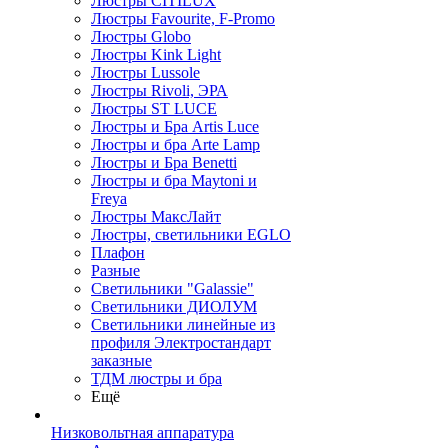
Люстры CITILUX
Люстры Favourite, F-Promo
Люстры Globo
Люстры Kink Light
Люстры Lussole
Люстры Rivoli, ЭРА
Люстры ST LUCE
Люстры и Бра Artis Luce
Люстры и бра Arte Lamp
Люстры и Бра Benetti
Люстры и бра Maytoni и
Freya
Люстры МаксЛайт
Люстры, светильники EGLO
Плафон
Разные
Светильники "Galassie"
Светильники ДИОЛУМ
Светильники линейные из
профиля Электростандарт
заказные
ТДМ люстры и бра
Ещё
Низковольтная аппаратура