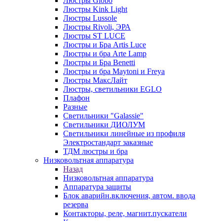
Люстры Globo
Люстры Kink Light
Люстры Lussole
Люстры Rivoli, ЭРА
Люстры ST LUCE
Люстры и Бра Artis Luce
Люстры и бра Arte Lamp
Люстры и Бра Benetti
Люстры и бра Maytoni и Freya
Люстры МаксЛайт
Люстры, светильники EGLO
Плафон
Разные
Светильники "Galassie"
Светильники ДИОЛУМ
Светильники линейные из профиля
Электростандарт заказные
ТДМ люстры и бра
Низковольтная аппаратура
Назад
Низковольтная аппаратура
Аппаратура защиты
Блок аварийн.включения, автом. ввода
резерва
Контакторы, реле, магнит.пускатели