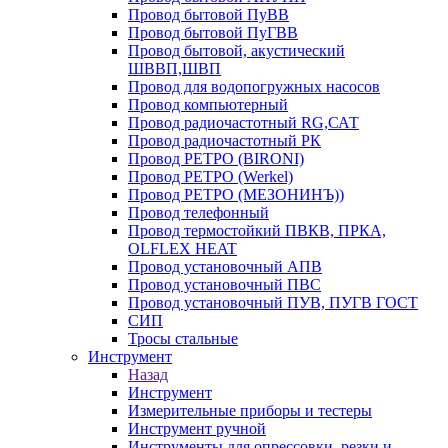
Провод бытовой ПуВВ
Провод бытовой ПуГВВ
Провод бытовой, акустический
ШВВП,ШВП
Провод для водопогружных насосов
Провод компьютерный
Провод радиочастотный RG,САТ
Провод радиочастотный РК
Провод РЕТРО (BIRONI)
Провод РЕТРО (Werkel)
Провод РЕТРО (МЕЗОНИНЪ))
Провод телефонный
Провод термостойкий ПВКВ, ПРКА,
OLFLEX HEAT
Провод установочный АПВ
Провод установочный ПВС
Провод установочный ПУВ, ПУГВ ГОСТ
СИП
Тросы стальные
Инструмент
Назад
Инструмент
Измерительные приборы и тестеры
Инструмент ручной
Инструменты для опрессовки, резки и