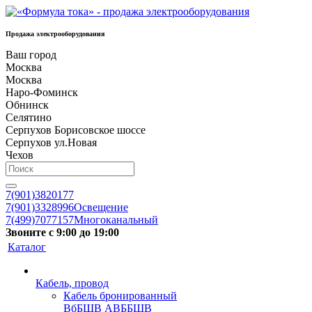
Продажа электрооборудования
Ваш город
Москва
Москва
Наро-Фоминск
Обнинск
Селятино
Серпухов Борисовское шоссе
Серпухов ул.Новая
Чехов
7(901)3820177
7(901)3328996
Освещение
7(499)7077157
Многоканальный
Звоните с 9:00 до 19:00
Каталог
Кабель, провод
Кабель бронированный
ВбБШВ АВББШВ