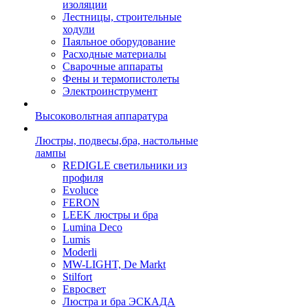
изоляции
Лестницы, строительные
ходули
Паяльное оборудование
Расходные материалы
Сварочные аппараты
Фены и термопистолеты
Электроинструмент
Высоковольтная аппаратура
Люстры, подвесы,бра, настольные
лампы
REDIGLE светильники из
профиля
Evoluce
FERON
LEEK люстры и бра
Lumina Deco
Lumis
Moderli
MW-LIGHT, De Markt
Stilfort
Евросвет
Люстра и бра ЭСКАДА