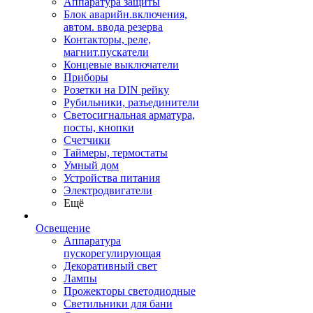
Аппаратура защиты
Блок аварийн.включения,
автом. ввода резерва
Контакторы, реле,
магнит.пускатели
Концевые выключатели
Приборы
Розетки на DIN рейку
Рубильники, разъединители
Светосигнальная арматура,
посты, кнопки
Счетчики
Таймеры, термостаты
Умный дом
Устройства питания
Электродвигатели
Ещё
Освещение
Аппаратура
пускорегулирующая
Декоративный свет
Лампы
Прожекторы светодиодные
Светильники для бани