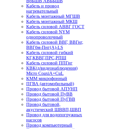
ВбБШВ АВББШВ
Кабель и провод
нагревательный
Кабель монтажный МГШВ
Кабель монтажный МКШ
Кабель силовой АВВГ ГОСТ
Кабель силовой NYM
однопроволочный
Кабель силовой ВВГ, ВВГнг,
ВВГбм-Пнг(А)-LS
Кабель силовой гибкий
КГ,КВВГ,ПРС,РПШ
Кабель силовой ППГнг
КВК(д/видеонаблюдения)
Micro CoaxiA+CuL
КММ микрофонный
ПГВА (автомобильный)
Провод бытовой АПУНП
Провод бытовой ПуВВ
Провод бытовой ПуГВВ
Провод бытовой,
акустический ШВВП,ШВП
Провод для водопогружных
насосов
Провод компьютерный