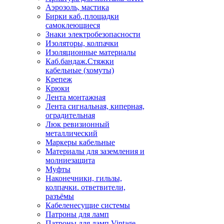
Аэрозоль, мастика
Бирки каб.,площадки
самоклеющиеся
Знаки электробезопасности
Изоляторы, колпачки
Изоляционные материалы
Каб.бандаж.Стяжки
кабельные (хомуты)
Крепеж
Крюки
Лента монтажная
Лента сигнальная, киперная,
оградительная
Люк ревизионный
металлический
Маркеры кабельные
Материалы для заземления и
молниезащита
Муфты
Наконечники, гильзы,
колпачки. ответвители,
разъёмы
Кабеленесущие системы
Патроны для ламп
Патроны для ламп Vintage