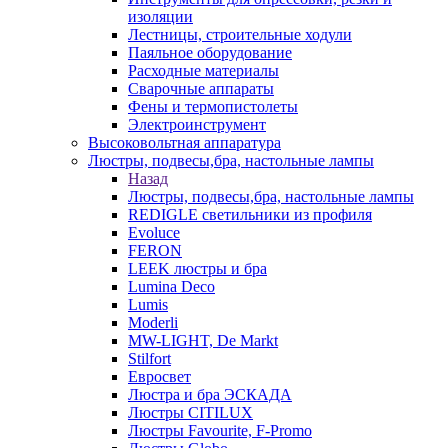
изоляции
Лестницы, строительные ходули
Паяльное оборудование
Расходные материалы
Сварочные аппараты
Фены и термопистолеты
Электроинструмент
Высоковольтная аппаратура
Люстры, подвесы,бра, настольные лампы
Назад
Люстры, подвесы,бра, настольные лампы
REDIGLE светильники из профиля
Evoluce
FERON
LEEK люстры и бра
Lumina Deco
Lumis
Moderli
MW-LIGHT, De Markt
Stilfort
Евросвет
Люстра и бра ЭСКАДА
Люстры CITILUX
Люстры Favourite, F-Promo