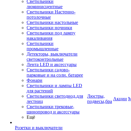
Светильники
люминисцентные
Светильники Настенно-
потолочные
Светильники настольные
Светильники ночники
Светильники под лампу
накаливания
Светильники
промышленные
Детекторы, выключатели
светоконтрольные
Лента LED и аксессуары
Светильники садово-
парковые и на солн. батарее
Фонари
Светильники и лампы LED
для растений
Светильники светодиод.для
Люстры,
Акции
М
лестниц
подвесы,бра
Светильники трековые,
шинопровод и аксессуары
Ещё
Розетки и выключатели