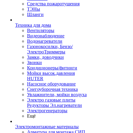
Средства пожаротушения
ТЭНы
Шланги
Техника для дома
Вентиляторы
Видеонаблюдение
Водонагреватели
Газонокосилки, Бензо/
ЭлектроТриммеры
Замки, доводчики
Звонки
Кондиционеры/фитинги
Мойки высок.давления
HUTER
Насосное оборудование
Снегоуборочная техника
Увлажнители, мойки воздуха
Электро газовые плиты
Редукторы Эл.нагреватели
Электрогенераторы
Ещё
Электромонтажные материалы
Арматура для монтажа СИП