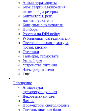
Аппаратура защиты
Блок аварийн.включения,
автом. ввода резерва
Контакторы, реле,
магнит.пускатели
Концевые выключатели
Приборы
Розетки на DIN рейку
Рубильники, разъединители
Светосигнальная арматура,
посты, кнопки
Счетчики
Таймеры, термостаты
Умный дом
Устройства питания
Электродвигатели
Ещё
Освещение
Аппаратура
пускорегулирующая
Декоративный свет
Лампы
Прожекторы светодиодные
Светильники для бани