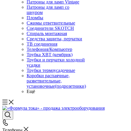
Патроны для ламп Vintage
Патроны для ламп со
шнуром
Пломбы
Сжимы ответвительные
Соединители SKOTCH
Спираль монтажная
Средства защиты, перчатки
ТВ соединения
Телефония/Компьютер
Трубка ХВТ (кембрик)
Трубки и перчатки холодной
усадки
Трубки термоусадочные
Коробки распаячные,
разветвительные,
установочные(подрозетники)
Ещё
Телефоны