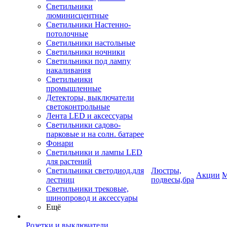
Светильники
люминисцентные
Светильники Настенно-
потолочные
Светильники настольные
Светильники ночники
Светильники под лампу
накаливания
Светильники
промышленные
Детекторы, выключатели
светоконтрольные
Лента LED и аксессуары
Светильники садово-
парковые и на солн. батарее
Фонари
Светильники и лампы LED
для растений
Светильники светодиод.для
Люстры,
Акции
М
лестниц
подвесы,бра
Светильники трековые,
шинопровод и аксессуары
Ещё
Розетки и выключатели