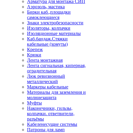
Арматура для монтажа СИП
Аэрозоль, мастика
Бирки каб.,площадки
самоклеющиеся
Знаки электробезопасности
Изоляторы, колпачки
Изоляционные материалы
Каб.бандаж.Стяжки
кабельные (хомуты)
Крепеж
Крюки
Лента монтажная
Лента сигнальная, киперная,
оградительная
Люк ревизионный
металлический
Маркеры кабельные
Материалы для заземления и
молниезащита
Муфты
Наконечники, гильзы,
колпачки. ответвители,
разъёмы
Кабеленесущие системы
Патроны для ламп