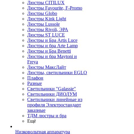
Люстры CITILUX
Люстры Favourite, F-Promo
Люстры Globo
Люстры Kink Light
Люстры Lussole
Люстры Rivoli, ЭРА
Люстры ST LUCE
Люстры и Бра Artis Luce
Люстры и бра Arte Lamp
Люстры и Бра Benetti
Люстры и бра Maytoni и
Freya
Люстры МаксЛайт
Люстры, светильники EGLO
Плафон
Разные
Светильники "Galassie"
Светильники ДИОЛУМ
Светильники линейные из
профиля Электростандарт
заказные
ТДМ люстры и бра
Ещё
Низковольтная аппаратура