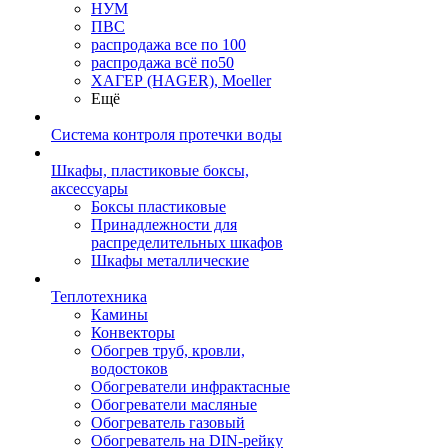
НУМ
ПВС
распродажа все по 100
распродажа всё по50
ХАГЕР (HAGER), Moeller
Ещё
Система контроля протечки воды
Шкафы, пластиковые боксы,
аксессуары
Боксы пластиковые
Принадлежности для
распределительных шкафов
Шкафы металлические
Теплотехника
Камины
Конвекторы
Обогрев труб, кровли,
водостоков
Обогреватели инфрактасные
Обогреватели масляные
Обогреватель газовый
Обогреватель на DIN-рейку