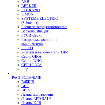
ABB
BERKER
LEGRAND
SIMON
SYSTEME ELECTRIC
(Schneider)
Блоки электроустановочные
Веркель Швеция
ГУСИ Серия
Распродажа розетки и
выключатели
РЕТРО
Розетки и выключатели ТДМ
Серия GIRA
Серия JUNG
СЕРИЯ ЭРА
Ещё
РАСПРОДАЖА!!!
ВбБШВ
ВВГ
ВВГнг
Лампа GE галогенн
Лампы LED SALE
Лампы КЛЛ