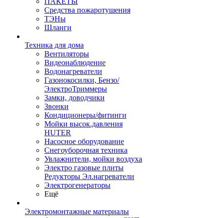
ПАКЕТЫ
Средства пожаротушения
ТЭНы
Шланги
Техника для дома
Вентиляторы
Видеонаблюдение
Водонагреватели
Газонокосилки, Бензо/
ЭлектроТриммеры
Замки, доводчики
Звонки
Кондиционеры/фитинги
Мойки высок.давления
HUTER
Насосное оборудование
Снегоуборочная техника
Увлажнители, мойки воздуха
Электро газовые плиты
Редукторы Эл.нагреватели
Электрогенераторы
Ещё
Электромонтажные материалы