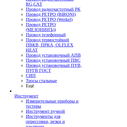
RG,САТ
Провод радиочастотный РК
Провод РЕТРО (BIRONI)
Провод РЕТРО (Werkel)
Провод РЕТРО
(МЕЗОНИНЪ))
Провод телефонный
Провод термостойкий
ПВКВ, ПРКА, OLFLEX
HEAT
Провод установочный АПВ
Провод установочный ПВС
Провод установочный ПУВ,
ПУГВ ГОСТ
СИП
Тросы стальные
Ещё
Инструмент
Измерительные приборы и
тестеры
Инструмент ручной
Инструменты для
опрессовки, резки и
изоляции