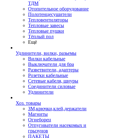
ТДМ
Отопительное оборудование
Полотенцесушители
Тепловентиляторы
Тепловые завесы
Тепловые пушки
Тёплый пол
Ещё
Удлинители, вилки, разьемы
Вилки кабельные
Выключатели для бра
Разветвители, адаптеры
Розетки кабельные
Сетевые кабеля, шнуры
Соединители силовые
Удлинители
Хоз. товары
ЗМ,крючки,клей,держатели
Магниты
Огнеборец
Отпугиватели насекомых и
грызунов
ПАКЕТЫ