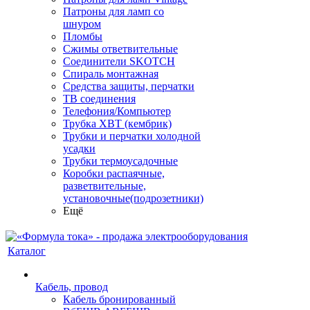
Патроны для ламп со
шнуром
Пломбы
Сжимы ответвительные
Соединители SKOTCH
Спираль монтажная
Средства защиты, перчатки
ТВ соединения
Телефония/Компьютер
Трубка ХВТ (кембрик)
Трубки и перчатки холодной
усадки
Трубки термоусадочные
Коробки распаячные,
разветвительные,
установочные(подрозетники)
Ещё
Каталог
Кабель, провод
Кабель бронированный