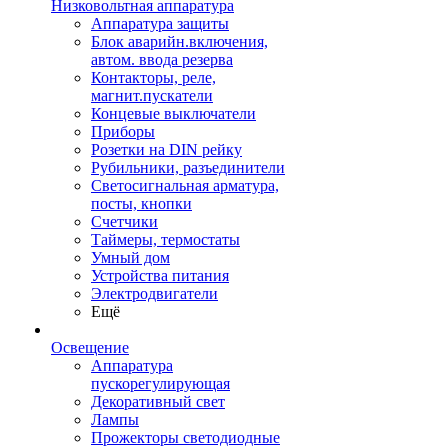
Низковольтная аппаратура
Аппаратура защиты
Блок аварийн.включения,
автом. ввода резерва
Контакторы, реле,
магнит.пускатели
Концевые выключатели
Приборы
Розетки на DIN рейку
Рубильники, разъединители
Светосигнальная арматура,
посты, кнопки
Счетчики
Таймеры, термостаты
Умный дом
Устройства питания
Электродвигатели
Ещё
Освещение
Аппаратура
пускорегулирующая
Декоративный свет
Лампы
Прожекторы светодиодные