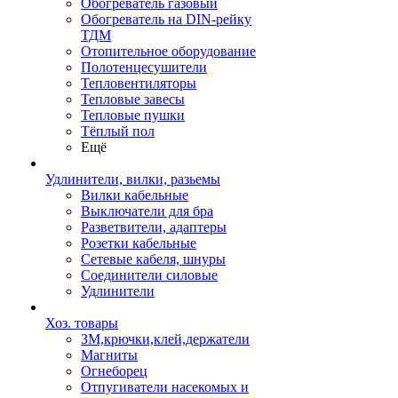
Обогреватель газовый
Обогреватель на DIN-рейку
ТДМ
Отопительное оборудование
Полотенцесушители
Тепловентиляторы
Тепловые завесы
Тепловые пушки
Тёплый пол
Ещё
Удлинители, вилки, разьемы
Вилки кабельные
Выключатели для бра
Разветвители, адаптеры
Розетки кабельные
Сетевые кабеля, шнуры
Соединители силовые
Удлинители
Хоз. товары
ЗМ,крючки,клей,держатели
Магниты
Огнеборец
Отпугиватели насекомых и