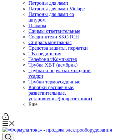
Патроны для ламп
Патроны для ламп Vintage
Патроны для ламп со
шнуром
Пломбы
Сжимы ответвительные
Соединители SKOTCH
Спираль монтажная
Средства защиты, перчатки
ТВ соединения
Телефония/Компьютер
Трубка ХВТ (кембрик)
Трубки и перчатки холодной
усадки
Трубки термоусадочные
Коробки распаячные,
разветвительные,
установочные(подрозетники)
Ещё