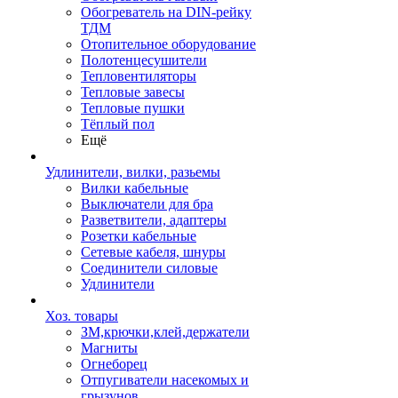
Обогреватель на DIN-рейку
ТДМ
Отопительное оборудование
Полотенцесушители
Тепловентиляторы
Тепловые завесы
Тепловые пушки
Тёплый пол
Ещё
Удлинители, вилки, разьемы
Вилки кабельные
Выключатели для бра
Разветвители, адаптеры
Розетки кабельные
Сетевые кабеля, шнуры
Соединители силовые
Удлинители
Хоз. товары
ЗМ,крючки,клей,держатели
Магниты
Огнеборец
Отпугиватели насекомых и
грызунов