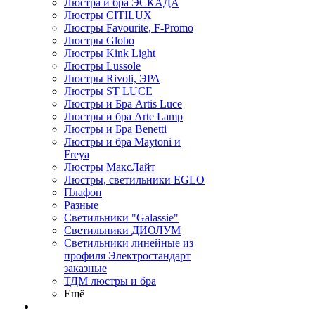
Люстра и бра ЭСКАДА
Люстры CITILUX
Люстры Favourite, F-Promo
Люстры Globo
Люстры Kink Light
Люстры Lussole
Люстры Rivoli, ЭРА
Люстры ST LUCE
Люстры и Бра Artis Luce
Люстры и бра Arte Lamp
Люстры и Бра Benetti
Люстры и бра Maytoni и
Freya
Люстры МаксЛайт
Люстры, светильники EGLO
Плафон
Разные
Светильники "Galassie"
Светильники ДИОЛУМ
Светильники линейные из
профиля Электростандарт
заказные
ТДМ люстры и бра
Ещё