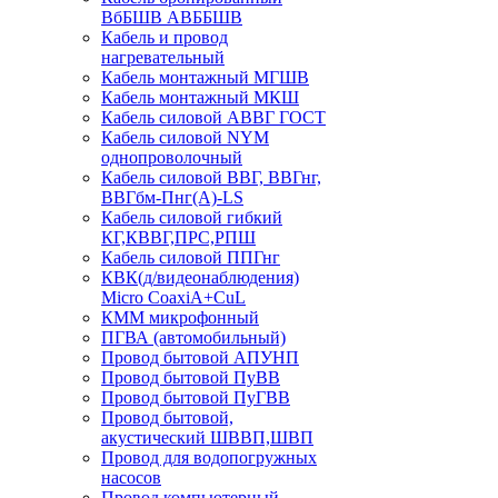
ВбБШВ АВББШВ
Кабель и провод
нагревательный
Кабель монтажный МГШВ
Кабель монтажный МКШ
Кабель силовой АВВГ ГОСТ
Кабель силовой NYM
однопроволочный
Кабель силовой ВВГ, ВВГнг,
ВВГбм-Пнг(А)-LS
Кабель силовой гибкий
КГ,КВВГ,ПРС,РПШ
Кабель силовой ППГнг
КВК(д/видеонаблюдения)
Micro CoaxiA+CuL
КММ микрофонный
ПГВА (автомобильный)
Провод бытовой АПУНП
Провод бытовой ПуВВ
Провод бытовой ПуГВВ
Провод бытовой,
акустический ШВВП,ШВП
Провод для водопогружных
насосов
Провод компьютерный