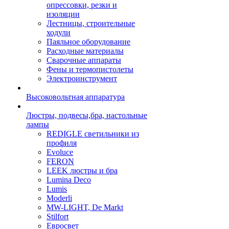
опрессовки, резки и
изоляции
Лестницы, строительные
ходули
Паяльное оборудование
Расходные материалы
Сварочные аппараты
Фены и термопистолеты
Электроинструмент
Высоковольтная аппаратура
Люстры, подвесы,бра, настольные
лампы
REDIGLE светильники из
профиля
Evoluce
FERON
LEEK люстры и бра
Lumina Deco
Lumis
Moderli
MW-LIGHT, De Markt
Stilfort
Евросвет