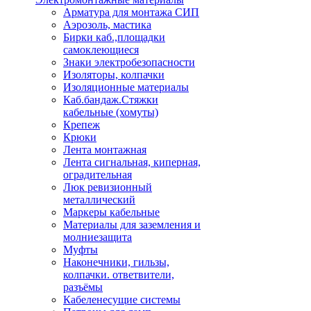
Арматура для монтажа СИП
Аэрозоль, мастика
Бирки каб.,площадки
самоклеющиеся
Знаки электробезопасности
Изоляторы, колпачки
Изоляционные материалы
Каб.бандаж.Стяжки
кабельные (хомуты)
Крепеж
Крюки
Лента монтажная
Лента сигнальная, киперная,
оградительная
Люк ревизионный
металлический
Маркеры кабельные
Материалы для заземления и
молниезащита
Муфты
Наконечники, гильзы,
колпачки. ответвители,
разъёмы
Кабеленесущие системы