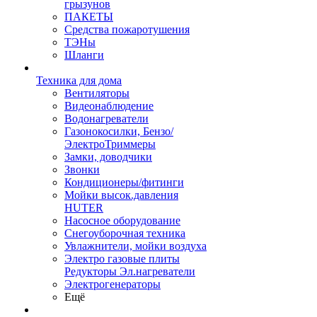
грызунов
ПАКЕТЫ
Средства пожаротушения
ТЭНы
Шланги
Техника для дома
Вентиляторы
Видеонаблюдение
Водонагреватели
Газонокосилки, Бензо/
ЭлектроТриммеры
Замки, доводчики
Звонки
Кондиционеры/фитинги
Мойки высок.давления
HUTER
Насосное оборудование
Снегоуборочная техника
Увлажнители, мойки воздуха
Электро газовые плиты
Редукторы Эл.нагреватели
Электрогенераторы
Ещё