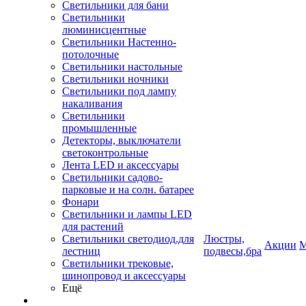
Светильники для бани
Светильники
люминисцентные
Светильники Настенно-
потолочные
Светильники настольные
Светильники ночники
Светильники под лампу
накаливания
Светильники
промышленные
Детекторы, выключатели
светоконтрольные
Лента LED и аксессуары
Светильники садово-
парковые и на солн. батарее
Фонари
Светильники и лампы LED
для растений
Светильники светодиод.для
Люстры,
Акции
М
лестниц
подвесы,бра
Светильники трековые,
шинопровод и аксессуары
Ещё