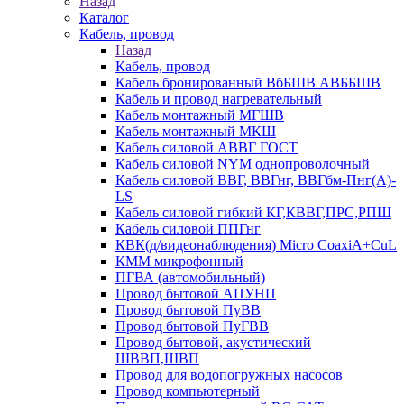
Назад
Каталог
Кабель, провод
Назад
Кабель, провод
Кабель бронированный ВбБШВ АВББШВ
Кабель и провод нагревательный
Кабель монтажный МГШВ
Кабель монтажный МКШ
Кабель силовой АВВГ ГОСТ
Кабель силовой NYM однопроволочный
Кабель силовой ВВГ, ВВГнг, ВВГбм-Пнг(А)-
LS
Кабель силовой гибкий КГ,КВВГ,ПРС,РПШ
Кабель силовой ППГнг
КВК(д/видеонаблюдения) Micro CoaxiA+CuL
КММ микрофонный
ПГВА (автомобильный)
Провод бытовой АПУНП
Провод бытовой ПуВВ
Провод бытовой ПуГВВ
Провод бытовой, акустический
ШВВП,ШВП
Провод для водопогружных насосов
Провод компьютерный