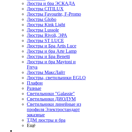
Люстра и бра ЭСКАДА
Люстры CITILUX
Люстры Favourite, F-Promo
Люстры Globo
Люстры Kink Light
Люстры Lussole
Люстры Rivoli, ЭРА
Люстры ST LUCE
Люстры и Бра Artis Luce
Люстры и бра Arte Lamp
Люстры и Бра Benetti
Люстры и бра Maytoni и
Freya
Люстры МаксЛайт
Люстры, светильники EGLO
Плафон
Разные
Светильники "Galassie"
Светильники ДИОЛУМ
Светильники линейные из
профиля Электростандарт
заказные
ТДМ люстры и бра
Ещё