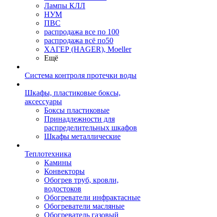
Лампы КЛЛ
НУМ
ПВС
распродажа все по 100
распродажа всё по50
ХАГЕР (HAGER), Moeller
Ещё
Система контроля протечки воды
Шкафы, пластиковые боксы,
аксессуары
Боксы пластиковые
Принадлежности для
распределительных шкафов
Шкафы металлические
Теплотехника
Камины
Конвекторы
Обогрев труб, кровли,
водостоков
Обогреватели инфрактасные
Обогреватели масляные
Обогреватель газовый