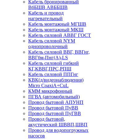
Кабель бронированный
ВбБШВ АВББШВ
Кабель и провод
нагревательный
Кабель монтажный МГШВ
Кабель монтажный МКШ
Кабель силовой АВВГ ГОСТ
Кабель силовой NYM
однопроволочный
Кабель силовой ВВГ, ВВГнг,
ВВГбм-Пнг(А)-LS
Кабель силовой гибкий
КГ,КВВГ,ПРС,РПШ
Кабель силовой ППГнг
КВК(д/видеонаблюдения)
Micro CoaxiA+CuL
КММ микрофонный
ПГВА (автомобильный)
Провод бытовой АПУНП
Провод бытовой ПуВВ
Провод бытовой ПуГВВ
Провод бытовой,
акустический ШВВП,ШВП
Провод для водопогружных
насосов