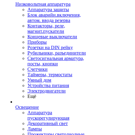
Низковольтная аппаратура
Аппаратура защиты
Блок аварийн.включения,
автом. ввода резерва
Контакторы, реле,
магнит.пускатели
Концевые выключатели
Приборы
Розетки на DIN рейку
Рубильники, разъединители
Светосигнальная арматура,
посты, кнопки
Счетчики
Таймеры, термостаты
Умный дом
Устройства питания
Электродвигатели
Ещё
Освещение
Аппаратура
пускорегулирующая
Декоративный свет
Лампы
Прожекторы светодиодные