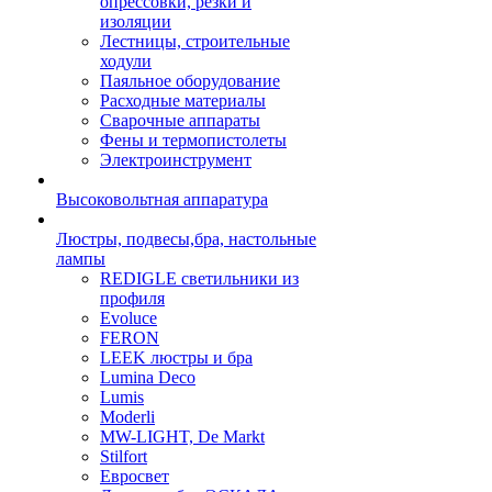
опрессовки, резки и
изоляции
Лестницы, строительные
ходули
Паяльное оборудование
Расходные материалы
Сварочные аппараты
Фены и термопистолеты
Электроинструмент
Высоковольтная аппаратура
Люстры, подвесы,бра, настольные
лампы
REDIGLE светильники из
профиля
Evoluce
FERON
LEEK люстры и бра
Lumina Deco
Lumis
Moderli
MW-LIGHT, De Markt
Stilfort
Евросвет