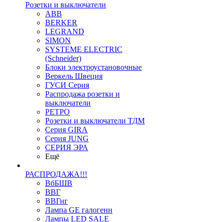
Розетки и выключатели
ABB
BERKER
LEGRAND
SIMON
SYSTEME ELECTRIC
(Schneider)
Блоки электроустановочные
Веркель Швеция
ГУСИ Серия
Распродажа розетки и
выключатели
РЕТРО
Розетки и выключатели ТДМ
Серия GIRA
Серия JUNG
СЕРИЯ ЭРА
Ещё
РАСПРОДАЖА!!!
ВбБШВ
ВВГ
ВВГнг
Лампа GE галогенн
Лампы LED SALE