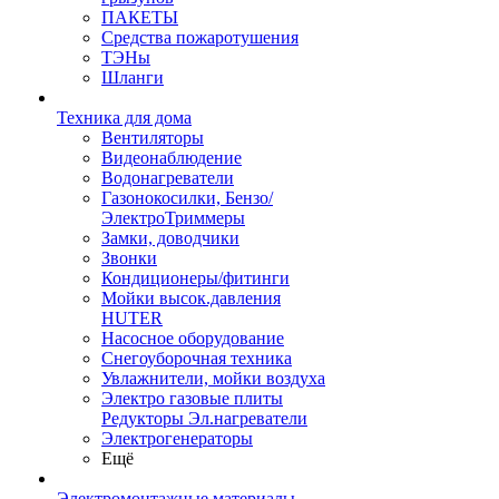
ПАКЕТЫ
Средства пожаротушения
ТЭНы
Шланги
Техника для дома
Вентиляторы
Видеонаблюдение
Водонагреватели
Газонокосилки, Бензо/
ЭлектроТриммеры
Замки, доводчики
Звонки
Кондиционеры/фитинги
Мойки высок.давления
HUTER
Насосное оборудование
Снегоуборочная техника
Увлажнители, мойки воздуха
Электро газовые плиты
Редукторы Эл.нагреватели
Электрогенераторы
Ещё
Электромонтажные материалы