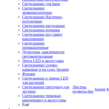
Светильники для бани
Светильники
люминисцентные
Светильники Настенно-
потолочные
Светильники настольные
Светильники ночники
Светильники под лампу
накаливания
Светильники
промышленные
Детекторы, выключатели
светоконтрольные
Лента LED и аксессуары
Светильники садово-
парковые и на солн. батарее
Фонари
Светильники и лампы LED
для растений
Светильники светодиод.для
Люстры,
Акции
М
лестниц
подвесы,бра
Светильники трековые,
шинопровод и аксессуары
Ещё