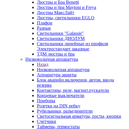
Люстры и Бра Benetti
Люстры и бра Maytoni и Freya
Люстры МаксЛайт
Люстры, светильники EGLO
Плафон
Разные
Светильники "Galassie"
Светильники ДИОЛУМ
Светильники линейные из профиля
Электростандарт заказные
ТДМ люстры и бра
Низковольтная аппаратура
Назад
Низковольтная аппаратура
Аппаратура защиты
Блок аварийн.включения, автом. ввода
резерва
Контакторы, реле, магнит.пускатели
Концевые выключатели
Приборы
Розетки на DIN рейку
Рубильники, разъединители
Светосигнальная арматура, посты, кнопки
Счетчики
Таймеры, термостаты