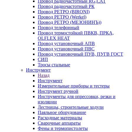
Провод радиочастотный RG,САТ
Провод радиочастотный РК
Провод РЕТРО (BIRONI)
Провод РЕТРО (Werkel)
Провод РЕТРО (МЕЗОНИНЪ))
Провод телефонный
Провод термостойкий ПВКВ, ПРКА,
OLFLEX HEAT
Провод установочный АПВ
Провод установочный ПВС
Провод установочный ПУВ, ПУГВ ГОСТ
СИП
Тросы стальные
Инструмент
Назад
Инструмент
Измерительные приборы и тестеры
Инструмент ручной
Инструменты для опрессовки, резки и
изоляции
Лестницы, строительные ходули
Паяльное оборудование
Расходные материалы
Сварочные аппараты
Фены и термопистолеты