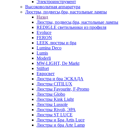
Электроинструмент
Высоковольтная аппаратура
Люстры, подвесы,бра, настольные лампы
Назад
Люстры, подвесы,бра, настольные лампы
REDIGLE светильники из профиля
Evoluce
FERON
LEEK люстры и бра
Lumina Deco
Lumis
Moderli
MW-LIGHT, De Markt
Stilfort
Евросвет
Люстра и бра ЭСКАДА
Люстры CITILUX
Люстры Favourite, F-Promo
Люстры Globo
Люстры Kink Light
Люстры Lussole
Люстры Rivoli, ЭРА
Люстры ST LUCE
Люстры и Бра Artis Luce
Люстры и бра Arte Lamp