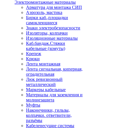
Электромонтажные материалы
Арматура для монтажа СИП
Аэрозоль, мастика
Бирки каб.,площадки
самоклеющиеся
Знаки электробезопасности
Изоляторы, колпачки
Изоляционные материалы
Каб.бандаж.Стяжки
кабельные (хомуты)
Крепеж
Крюки
Лента монтажная
Лента сигнальная, киперная,
оградительная
Люк ревизионный
металлический
Маркеры кабельные
Материалы для заземления и
молниезащита
Муфты
Наконечники, гильзы,
колпачки. ответвители,
разъёмы
Кабеленесущие системы