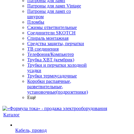
Патроны для ламп
Патроны для ламп Vintage
Патроны для ламп со
шнуром
Пломбы
Сжимы ответвительные
Соединители SKOTCH
Спираль монтажная
Средства защиты, перчатки
ТВ соединения
Телефония/Компьютер
Трубка ХВТ (кембрик)
Трубки и перчатки холодной
усадки
Трубки термоусадочные
Коробки распаячные,
разветвительные,
установочные(подрозетники)
Ещё
Каталог
Кабель, провод