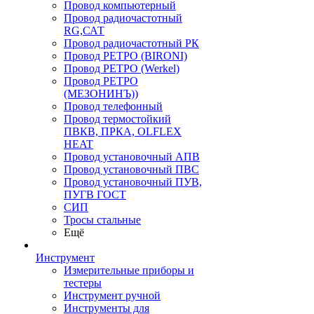
Провод компьютерный
Провод радиочастотный
RG,САТ
Провод радиочастотный РК
Провод РЕТРО (BIRONI)
Провод РЕТРО (Werkel)
Провод РЕТРО
(МЕЗОНИНЪ))
Провод телефонный
Провод термостойкий
ПВКВ, ПРКА, OLFLEX
HEAT
Провод установочный АПВ
Провод установочный ПВС
Провод установочный ПУВ,
ПУГВ ГОСТ
СИП
Тросы стальные
Ещё
Инструмент
Измерительные приборы и
тестеры
Инструмент ручной
Инструменты для