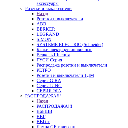
аксессуары
Розетки и выключатели
Назад
Розетки и выключатели
ABB
BERKER
LEGRAND
SIMON
SYSTEME ELECTRIC (Schneider)
Блоки электроустановочные
Веркель Швеция
ГУСИ Серия
Распродажа розетки и выключатели
РЕТРО
Розетки и выключатели ТДМ
Серия GIRA
Серия JUNG
СЕРИЯ ЭРА
РАСПРОДАЖА!!!
Назад
РАСПРОДАЖА!!!
ВбБШВ
ВВГ
ВВГнг
Лампа GE галогенн