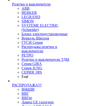
Розетки и выключатели
ABB
BERKER
LEGRAND
SIMON
SYSTEME ELECTRIC
(Schneider)
Блоки электроустановочные
Веркель Швеция
ГУСИ Серия
Распродажа розетки и
выключатели
РЕТРО
Розетки и выключатели ТДМ
Серия GIRA
Серия JUNG
СЕРИЯ ЭРА
Ещё
РАСПРОДАЖА!!!
ВбБШВ
ВВГ
ВВГнг
Лампа GE галогенн