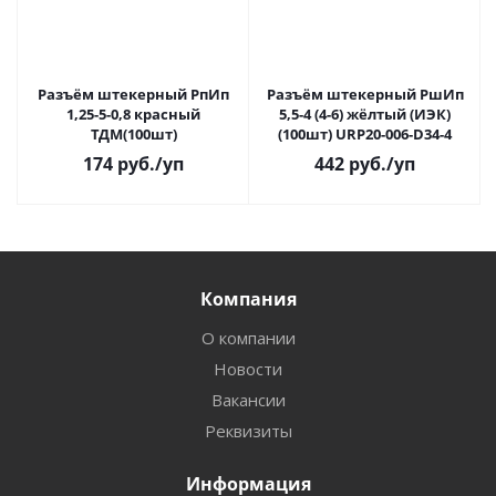
Разъём штекерный РпИп
Разъём штекерный РшИп
1,25-5-0,8 красный
5,5-4 (4-6) жёлтый (ИЭК)
ТДМ(100шт)
(100шт) URP20-006-D34-4
174
руб.
/уп
442
руб.
/уп
Компания
О компании
Новости
Вакансии
Реквизиты
Информация