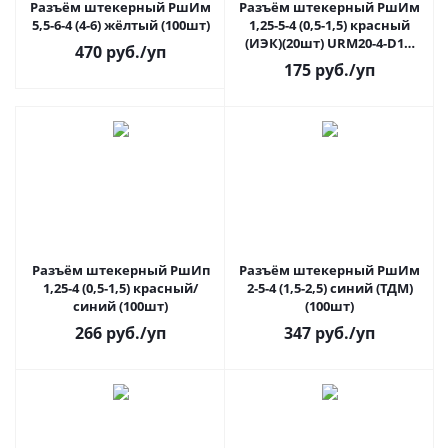
Разъём штекерный РшИм
Разъём штекерный РшИм
5,5-6-4 (4-6) жёлтый (100шт)
1,25-5-4 (0,5-1,5) красный
(ИЭК)(20шт) URM20-4-D15-
470
руб.
/уп
D17-4
175
руб.
/уп
Разъём штекерный РшИп
Разъём штекерный РшИм
1,25-4 (0,5-1,5) красный/
2-5-4 (1,5-2,5) синий (ТДМ)
синий (100шт)
(100шт)
266
руб.
/уп
347
руб.
/уп