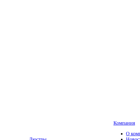
Компания
О ком
Люстры,
Новос