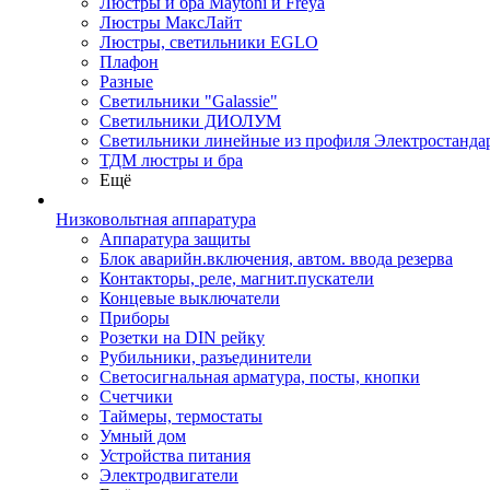
Люстры и бра Maytoni и Freya
Люстры МаксЛайт
Люстры, светильники EGLO
Плафон
Разные
Светильники "Galassie"
Светильники ДИОЛУМ
Светильники линейные из профиля Электростандар
ТДМ люстры и бра
Ещё
Низковольтная аппаратура
Аппаратура защиты
Блок аварийн.включения, автом. ввода резерва
Контакторы, реле, магнит.пускатели
Концевые выключатели
Приборы
Розетки на DIN рейку
Рубильники, разъединители
Светосигнальная арматура, посты, кнопки
Счетчики
Таймеры, термостаты
Умный дом
Устройства питания
Электродвигатели