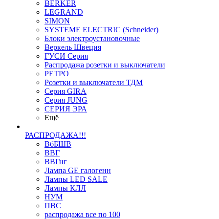
BERKER
LEGRAND
SIMON
SYSTEME ELECTRIC (Schneider)
Блоки электроустановочные
Веркель Швеция
ГУСИ Серия
Распродажа розетки и выключатели
РЕТРО
Розетки и выключатели ТДМ
Серия GIRA
Серия JUNG
СЕРИЯ ЭРА
Ещё
РАСПРОДАЖА!!!
ВбБШВ
ВВГ
ВВГнг
Лампа GE галогенн
Лампы LED SALE
Лампы КЛЛ
НУМ
ПВС
распродажа все по 100