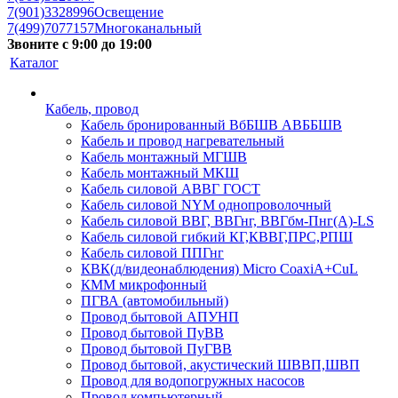
7(901)3328996
Освещение
7(499)7077157
Многоканальный
Звоните с 9:00 до 19:00
Каталог
Кабель, провод
Кабель бронированный ВбБШВ АВББШВ
Кабель и провод нагревательный
Кабель монтажный МГШВ
Кабель монтажный МКШ
Кабель силовой АВВГ ГОСТ
Кабель силовой NYM однопроволочный
Кабель силовой ВВГ, ВВГнг, ВВГбм-Пнг(А)-LS
Кабель силовой гибкий КГ,КВВГ,ПРС,РПШ
Кабель силовой ППГнг
КВК(д/видеонаблюдения) Micro CoaxiA+CuL
КММ микрофонный
ПГВА (автомобильный)
Провод бытовой АПУНП
Провод бытовой ПуВВ
Провод бытовой ПуГВВ
Провод бытовой, акустический ШВВП,ШВП
Провод для водопогружных насосов
Провод компьютерный