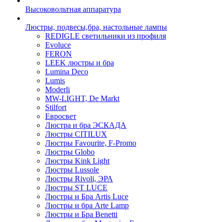
Высоковольтная аппаратура
Люстры, подвесы,бра, настольные лампы
REDIGLE светильники из профиля
Evoluce
FERON
LEEK люстры и бра
Lumina Deco
Lumis
Moderli
MW-LIGHT, De Markt
Stilfort
Евросвет
Люстра и бра ЭСКАДА
Люстры CITILUX
Люстры Favourite, F-Promo
Люстры Globo
Люстры Kink Light
Люстры Lussole
Люстры Rivoli, ЭРА
Люстры ST LUCE
Люстры и Бра Artis Luce
Люстры и бра Arte Lamp
Люстры и Бра Benetti