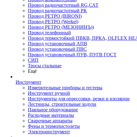
Провод радиочастотный RG,САТ
Провод радиочастотный РК
Провод РЕТРО (BIRONI)
Провод РЕТРО (Werkel)
Провод РЕТРО (МЕЗОНИНЪ))
Провод телефонный
Провод термостойкий ПВКВ, ПРКА, OLFLEX HE
Провод установочный АПВ
Провод установочный ПВС
Провод установочный ПУВ, ПУГВ ГОСТ
СИП
Тросы стальные
Ещё
Инструмент
Измерительные приборы и тестеры
Инструмент ручной
Инструменты для опрессовки, резки и изоляции
Лестницы, строительные ходули
Паяльное оборудование
Расходные материалы
Сварочные аппараты
Фены и термопистолеты
Электроинструмент