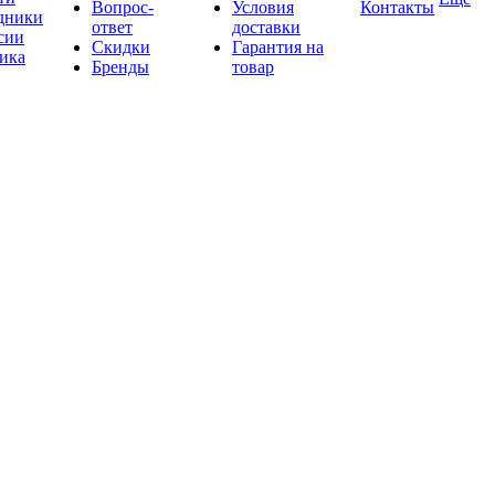
Вопрос-
Условия
Контакты
дники
ответ
доставки
сии
Скидки
Гарантия на
ика
Бренды
товар