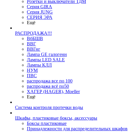
Розетки и выключатели ТДМ
Серия GIRA
Серия JUNG
СЕРИЯ ЭРА
Ещё
РАСПРОДАЖА!!!
ВбБШВ
ВВГ
ВВГнг
Лампа GE галогенн
Лампы LED SALE
Лампы КЛЛ
НУМ
ПВС
распродажа все по 100
распродажа всё по50
ХАГЕР (HAGER), Moeller
Ещё
Система контроля протечки воды
Шкафы, пластиковые боксы, аксессуары
Боксы пластиковые
Принадлежности для распределительных шкафов