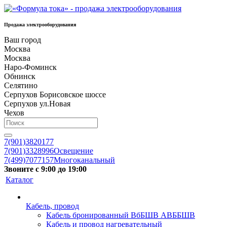
Продажа электрооборудования
Ваш город
Москва
Москва
Наро-Фоминск
Обнинск
Селятино
Серпухов Борисовское шоссе
Серпухов ул.Новая
Чехов
7(901)3820177
7(901)3328996
Освещение
7(499)7077157
Многоканальный
Звоните с 9:00 до 19:00
Каталог
Кабель, провод
Кабель бронированный ВбБШВ АВББШВ
Кабель и провод нагревательный