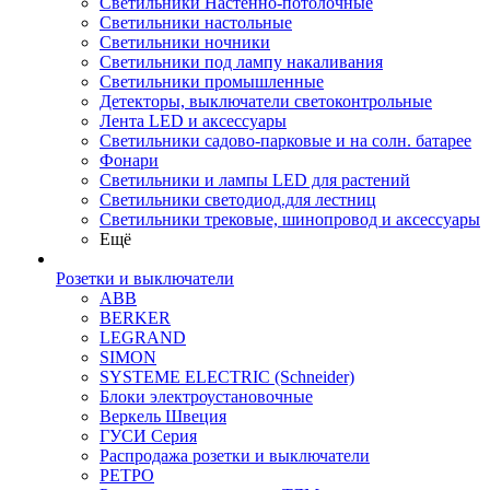
Светильники Настенно-потолочные
Светильники настольные
Светильники ночники
Светильники под лампу накаливания
Светильники промышленные
Детекторы, выключатели светоконтрольные
Лента LED и аксессуары
Светильники садово-парковые и на солн. батарее
Фонари
Светильники и лампы LED для растений
Светильники светодиод.для лестниц
Светильники трековые, шинопровод и аксессуары
Ещё
Розетки и выключатели
ABB
BERKER
LEGRAND
SIMON
SYSTEME ELECTRIC (Schneider)
Блоки электроустановочные
Веркель Швеция
ГУСИ Серия
Распродажа розетки и выключатели
РЕТРО