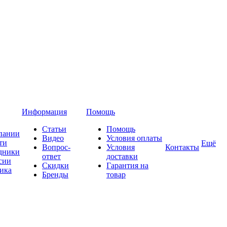
Информация
Помощь
Статьи
Помощь
пании
Видео
Условия оплаты
ти
Ещё
Вопрос-
Условия
Контакты
дники
ответ
доставки
сии
Скидки
Гарантия на
ика
Бренды
товар