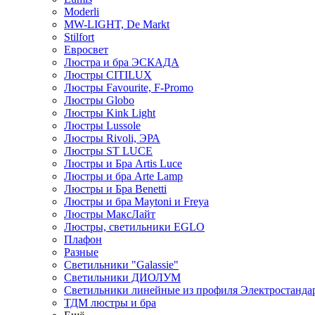
Moderli
MW-LIGHT, De Markt
Stilfort
Евросвет
Люстра и бра ЭСКАДА
Люстры CITILUX
Люстры Favourite, F-Promo
Люстры Globo
Люстры Kink Light
Люстры Lussole
Люстры Rivoli, ЭРА
Люстры ST LUCE
Люстры и Бра Artis Luce
Люстры и бра Arte Lamp
Люстры и Бра Benetti
Люстры и бра Maytoni и Freya
Люстры МаксЛайт
Люстры, светильники EGLO
Плафон
Разные
Светильники "Galassie"
Светильники ДИОЛУМ
Светильники линейные из профиля Электростандар
ТДМ люстры и бра