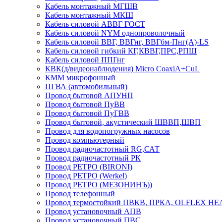
Кабель монтажный МГШВ
Кабель монтажный МКШ
Кабель силовой АВВГ ГОСТ
Кабель силовой NYM однопроволочный
Кабель силовой ВВГ, ВВГнг, ВВГбм-Пнг(А)-LS
Кабель силовой гибкий КГ,КВВГ,ПРС,РПШ
Кабель силовой ППГнг
КВК(д/видеонаблюдения) Micro CoaxiA+CuL
КММ микрофонный
ПГВА (автомобильный)
Провод бытовой АПУНП
Провод бытовой ПуВВ
Провод бытовой ПуГВВ
Провод бытовой, акустический ШВВП,ШВП
Провод для водопогружных насосов
Провод компьютерный
Провод радиочастотный RG,САТ
Провод радиочастотный РК
Провод РЕТРО (BIRONI)
Провод РЕТРО (Werkel)
Провод РЕТРО (МЕЗОНИНЪ))
Провод телефонный
Провод термостойкий ПВКВ, ПРКА, OLFLEX HE
Провод установочный АПВ
Провод установочный ПВС