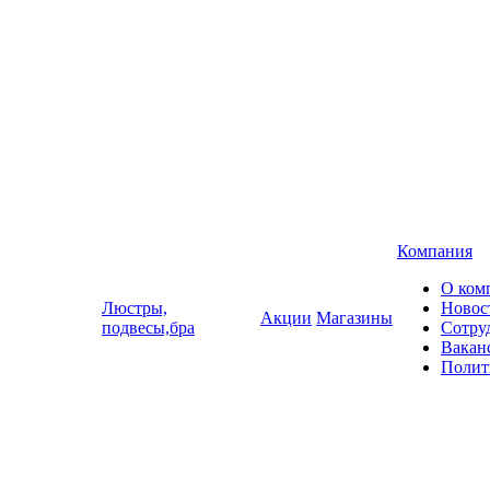
Компания
О ком
Люстры,
Новос
Акции
Магазины
подвесы,бра
Сотру
Вакан
Полит