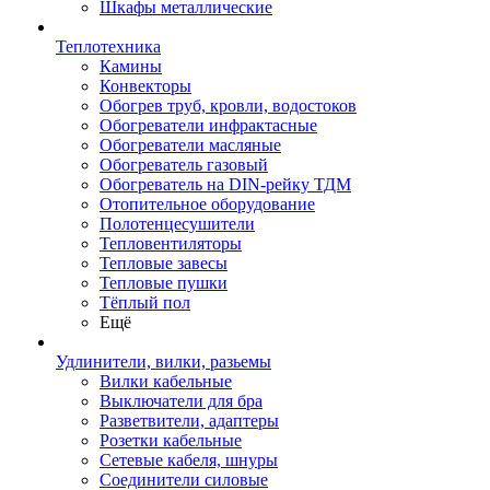
Шкафы металлические
Теплотехника
Камины
Конвекторы
Обогрев труб, кровли, водостоков
Обогреватели инфрактасные
Обогреватели масляные
Обогреватель газовый
Обогреватель на DIN-рейку ТДМ
Отопительное оборудование
Полотенцесушители
Тепловентиляторы
Тепловые завесы
Тепловые пушки
Тёплый пол
Ещё
Удлинители, вилки, разьемы
Вилки кабельные
Выключатели для бра
Разветвители, адаптеры
Розетки кабельные
Сетевые кабеля, шнуры
Соединители силовые