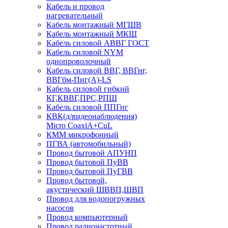
Кабель и провод
нагревательный
Кабель монтажный МГШВ
Кабель монтажный МКШ
Кабель силовой АВВГ ГОСТ
Кабель силовой NYM
однопроволочный
Кабель силовой ВВГ, ВВГнг,
ВВГбм-Пнг(А)-LS
Кабель силовой гибкий
КГ,КВВГ,ПРС,РПШ
Кабель силовой ППГнг
КВК(д/видеонаблюдения)
Micro CoaxiA+CuL
КММ микрофонный
ПГВА (автомобильный)
Провод бытовой АПУНП
Провод бытовой ПуВВ
Провод бытовой ПуГВВ
Провод бытовой,
акустический ШВВП,ШВП
Провод для водопогружных
насосов
Провод компьютерный
Провод радиочастотный