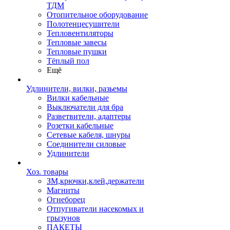
ТДМ
Отопительное оборудование
Полотенцесушители
Тепловентиляторы
Тепловые завесы
Тепловые пушки
Тёплый пол
Ещё
Удлинители, вилки, разьемы
Вилки кабельные
Выключатели для бра
Разветвители, адаптеры
Розетки кабельные
Сетевые кабеля, шнуры
Соединители силовые
Удлинители
Хоз. товары
ЗМ,крючки,клей,держатели
Магниты
Огнеборец
Отпугиватели насекомых и
грызунов
ПАКЕТЫ