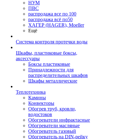
НУМ
ПВС
распродажа все по 100
распродажа всё по50
ХАГЕР (HAGER), Moeller
Ещё
Система контроля протечки воды
Шкафы, пластиковые боксы,
аксессуары
Боксы пластиковые
Принадлежности для
распределительных шкафов
Шкафы металлические
Теплотехника
Камины
Конвекторы
Обогрев труб, кровли,
водостоков
Обогреватели инфрактасные
Обогреватели масляные
Обогреватель газовый
Обогреватель на DIN-рейку