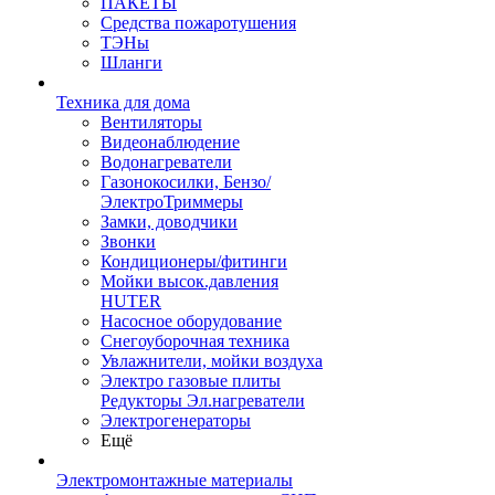
ПАКЕТЫ
Средства пожаротушения
ТЭНы
Шланги
Техника для дома
Вентиляторы
Видеонаблюдение
Водонагреватели
Газонокосилки, Бензо/
ЭлектроТриммеры
Замки, доводчики
Звонки
Кондиционеры/фитинги
Мойки высок.давления
HUTER
Насосное оборудование
Снегоуборочная техника
Увлажнители, мойки воздуха
Электро газовые плиты
Редукторы Эл.нагреватели
Электрогенераторы
Ещё
Электромонтажные материалы