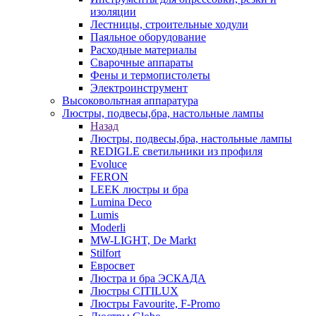
изоляции
Лестницы, строительные ходули
Паяльное оборудование
Расходные материалы
Сварочные аппараты
Фены и термопистолеты
Электроинструмент
Высоковольтная аппаратура
Люстры, подвесы,бра, настольные лампы
Назад
Люстры, подвесы,бра, настольные лампы
REDIGLE светильники из профиля
Evoluce
FERON
LEEK люстры и бра
Lumina Deco
Lumis
Moderli
MW-LIGHT, De Markt
Stilfort
Евросвет
Люстра и бра ЭСКАДА
Люстры CITILUX
Люстры Favourite, F-Promo