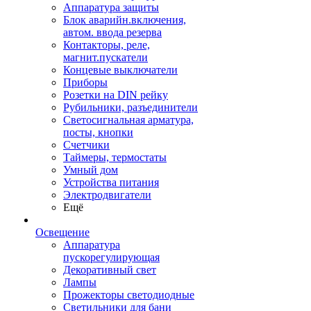
Аппаратура защиты
Блок аварийн.включения,
автом. ввода резерва
Контакторы, реле,
магнит.пускатели
Концевые выключатели
Приборы
Розетки на DIN рейку
Рубильники, разъединители
Светосигнальная арматура,
посты, кнопки
Счетчики
Таймеры, термостаты
Умный дом
Устройства питания
Электродвигатели
Ещё
Освещение
Аппаратура
пускорегулирующая
Декоративный свет
Лампы
Прожекторы светодиодные
Светильники для бани