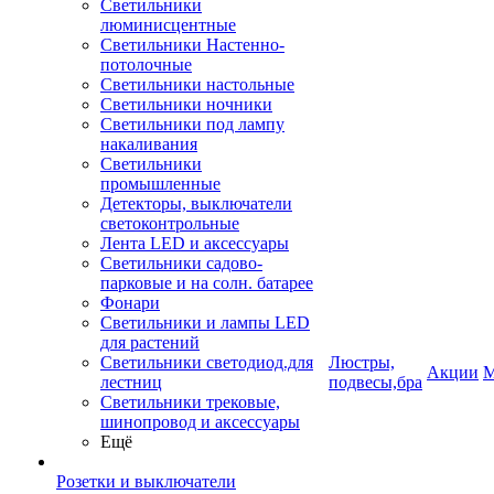
Светильники
люминисцентные
Светильники Настенно-
потолочные
Светильники настольные
Светильники ночники
Светильники под лампу
накаливания
Светильники
промышленные
Детекторы, выключатели
светоконтрольные
Лента LED и аксессуары
Светильники садово-
парковые и на солн. батарее
Фонари
Светильники и лампы LED
для растений
Светильники светодиод.для
Люстры,
Акции
М
лестниц
подвесы,бра
Светильники трековые,
шинопровод и аксессуары
Ещё
Розетки и выключатели