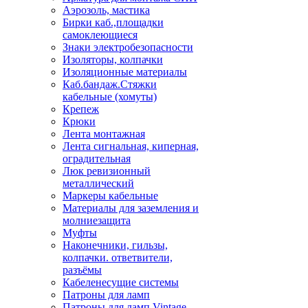
Аэрозоль, мастика
Бирки каб.,площадки
самоклеющиеся
Знаки электробезопасности
Изоляторы, колпачки
Изоляционные материалы
Каб.бандаж.Стяжки
кабельные (хомуты)
Крепеж
Крюки
Лента монтажная
Лента сигнальная, киперная,
оградительная
Люк ревизионный
металлический
Маркеры кабельные
Материалы для заземления и
молниезащита
Муфты
Наконечники, гильзы,
колпачки. ответвители,
разъёмы
Кабеленесущие системы
Патроны для ламп
Патроны для ламп Vintage