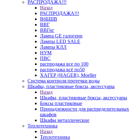
РАСПРОДАЖА!!!
Назад
РАСПРОДАЖА!!!
ВбБШВ
ВВГ
ВВГнг
Лампа GE галогенн
Лампы LED SALE
Лампы КЛЛ
НУМ
ПВС
распродажа все по 100
распродажа всё по50
ХАГЕР (HAGER), Moeller
Система контроля протечки воды
Шкафы, пластиковые боксы, аксессуары
Назад
Шкафы, пластиковые боксы, аксессуары
Боксы пластиковые
Принадлежности для распределительных
шкафов
Шкафы металлические
Теплотехника
Назад
Теплотехника