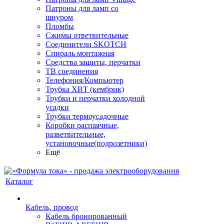
Патроны для ламп со
шнуром
Пломбы
Сжимы ответвительные
Соединители SKOTCH
Спираль монтажная
Средства защиты, перчатки
ТВ соединения
Телефония/Компьютер
Трубка ХВТ (кембрик)
Трубки и перчатки холодной
усадки
Трубки термоусадочные
Коробки распаячные,
разветвительные,
установочные(подрозетники)
Ещё
Каталог
Кабель, провод
Кабель бронированный