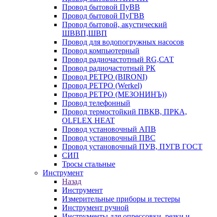
Провод бытовой ПуВВ
Провод бытовой ПуГВВ
Провод бытовой, акустический
ШВВП,ШВП
Провод для водопогружных насосов
Провод компьютерный
Провод радиочастотный RG,САТ
Провод радиочастотный РК
Провод РЕТРО (BIRONI)
Провод РЕТРО (Werkel)
Провод РЕТРО (МЕЗОНИНЪ))
Провод телефонный
Провод термостойкий ПВКВ, ПРКА,
OLFLEX HEAT
Провод установочный АПВ
Провод установочный ПВС
Провод установочный ПУВ, ПУГВ ГОСТ
СИП
Тросы стальные
Инструмент
Назад
Инструмент
Измерительные приборы и тестеры
Инструмент ручной
Инструменты для опрессовки, резки и