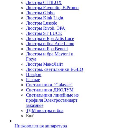
Люстры CITILUX
Люстры Favourite, F-Promo
Люстры Globo
Люстры Kink Light
Люстры Lussole
Люстры Rivoli, ЭРА
Люстры ST LUCE
Люстры и Бра Artis Luce
Люстры и бра Arte Lamp
Люстры и Бра Benetti
Люстры и бра Maytoni и
Freya
Люстры МаксЛайт
Люстры, светильники EGLO
Плафон
Разные
Светильники "Galassie"
Светильники ДИОЛУМ
Светильники линейные из
профиля Электростандарт
заказные
ТДМ люстры и бра
Ещё
Низковольтная аппаратура