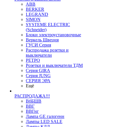
ABB
BERKER
LEGRAND
SIMON
SYSTEME ELECTRIC
(Schneider)
Блоки электроустановочные
Веркель Швеция
ГУСИ Серия
Распродажа розетки и
выключатели
РЕТРО
Розетки и выключатели ТДМ
Серия GIRA
Серия JUNG
СЕРИЯ ЭРА
Ещё
РАСПРОДАЖА!!!
ВбБШВ
ВВГ
ВВГнг
Лампа GE галогенн
Лампы LED SALE
Лампы КЛЛ