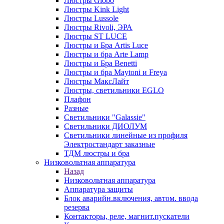
Люстры Globo
Люстры Kink Light
Люстры Lussole
Люстры Rivoli, ЭРА
Люстры ST LUCE
Люстры и Бра Artis Luce
Люстры и бра Arte Lamp
Люстры и Бра Benetti
Люстры и бра Maytoni и Freya
Люстры МаксЛайт
Люстры, светильники EGLO
Плафон
Разные
Светильники "Galassie"
Светильники ДИОЛУМ
Светильники линейные из профиля
Электростандарт заказные
ТДМ люстры и бра
Низковольтная аппаратура
Назад
Низковольтная аппаратура
Аппаратура защиты
Блок аварийн.включения, автом. ввода
резерва
Контакторы, реле, магнит.пускатели