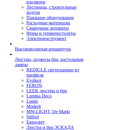
изоляции
Лестницы, строительные
ходули
Паяльное оборудование
Расходные материалы
Сварочные аппараты
Фены и термопистолеты
Электроинструмент
Высоковольтная аппаратура
Люстры, подвесы,бра, настольные
лампы
REDIGLE светильники из
профиля
Evoluce
FERON
LEEK люстры и бра
Lumina Deco
Lumis
Moderli
MW-LIGHT, De Markt
Stilfort
Евросвет
Люстра и бра ЭСКАДА