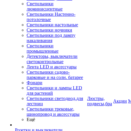
Светильники
люминисцентные
Светильники Настенно-
потолочные
Светильники настольные
Светильники ночники
Светильники под лампу
накаливания
Светильники
промышленные
Детекторы, выключатели
светоконтрольные
Лента LED и аксессуары
Светильники садово-
парковые и на солн. батарее
Фонари
Светильники и лампы LED
для растений
Светильники светодиод.для
Люстры,
Акции
М
лестниц
подвесы,бра
Светильники трековые,
шинопровод и аксессуары
Ещё
Розетки и выключатели