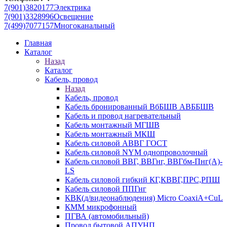
7(901)3820177
Электрика
7(901)3328996
Освещение
7(499)7077157
Многоканальный
Главная
Каталог
Назад
Каталог
Кабель, провод
Назад
Кабель, провод
Кабель бронированный ВбБШВ АВББШВ
Кабель и провод нагревательный
Кабель монтажный МГШВ
Кабель монтажный МКШ
Кабель силовой АВВГ ГОСТ
Кабель силовой NYM однопроволочный
Кабель силовой ВВГ, ВВГнг, ВВГбм-Пнг(А)-
LS
Кабель силовой гибкий КГ,КВВГ,ПРС,РПШ
Кабель силовой ППГнг
КВК(д/видеонаблюдения) Micro CoaxiA+CuL
КММ микрофонный
ПГВА (автомобильный)
Провод бытовой АПУНП