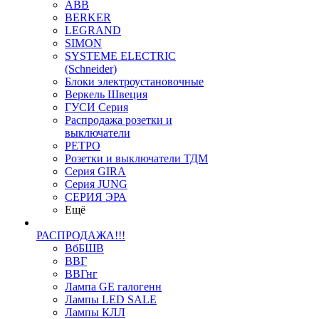
ABB
BERKER
LEGRAND
SIMON
SYSTEME ELECTRIC
(Schneider)
Блоки электроустановочные
Веркель Швеция
ГУСИ Серия
Распродажа розетки и
выключатели
РЕТРО
Розетки и выключатели ТДМ
Серия GIRA
Серия JUNG
СЕРИЯ ЭРА
Ещё
РАСПРОДАЖА!!!
ВбБШВ
ВВГ
ВВГнг
Лампа GE галогенн
Лампы LED SALE
Лампы КЛЛ