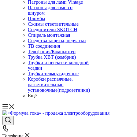
Патроны для ламп Vintage
Патроны для ламп со
шнуром
Пломбы
Сжимы ответвительные
Соединители SKOTCH
Спираль монтажная
Средства защиты, перчатки
ТВ соединения
Телефония/Компьютер
Трубка ХВТ (кембрик)
Трубки и перчатки холодной
усадки
Трубки термоусадочные
Коробки распаячные,
разветвительные,
установочные(подрозетники)
Ещё
Телефоны