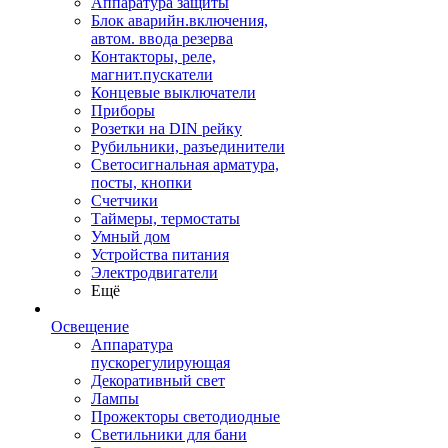
Аппаратура защиты
Блок аварийн.включения,
автом. ввода резерва
Контакторы, реле,
магнит.пускатели
Концевые выключатели
Приборы
Розетки на DIN рейку
Рубильники, разъединители
Светосигнальная арматура,
посты, кнопки
Счетчики
Таймеры, термостаты
Умный дом
Устройства питания
Электродвигатели
Ещё
Освещение
Аппаратура
пускорегулирующая
Декоративный свет
Лампы
Прожекторы светодиодные
Светильники для бани