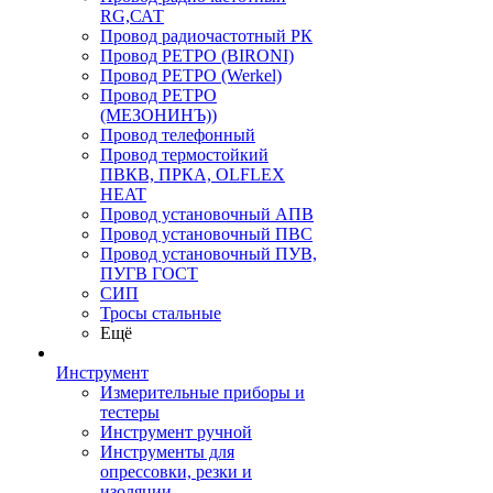
RG,САТ
Провод радиочастотный РК
Провод РЕТРО (BIRONI)
Провод РЕТРО (Werkel)
Провод РЕТРО
(МЕЗОНИНЪ))
Провод телефонный
Провод термостойкий
ПВКВ, ПРКА, OLFLEX
HEAT
Провод установочный АПВ
Провод установочный ПВС
Провод установочный ПУВ,
ПУГВ ГОСТ
СИП
Тросы стальные
Ещё
Инструмент
Измерительные приборы и
тестеры
Инструмент ручной
Инструменты для
опрессовки, резки и
изоляции