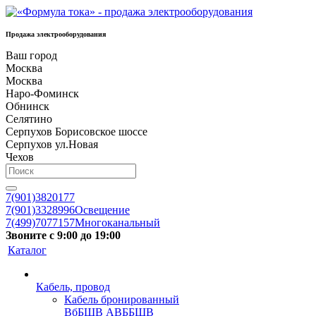
Продажа электрооборудования
Ваш город
Москва
Москва
Наро-Фоминск
Обнинск
Селятино
Серпухов Борисовское шоссе
Серпухов ул.Новая
Чехов
7(901)3820177
7(901)3328996
Освещение
7(499)7077157
Многоканальный
Звоните с 9:00 до 19:00
Каталог
Кабель, провод
Кабель бронированный
ВбБШВ АВББШВ