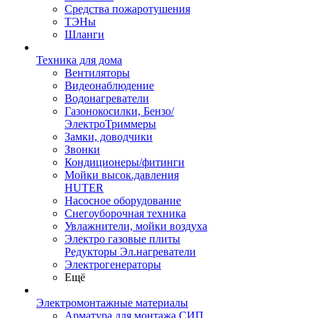
Средства пожаротушения
ТЭНы
Шланги
Техника для дома
Вентиляторы
Видеонаблюдение
Водонагреватели
Газонокосилки, Бензо/
ЭлектроТриммеры
Замки, доводчики
Звонки
Кондиционеры/фитинги
Мойки высок.давления
HUTER
Насосное оборудование
Снегоуборочная техника
Увлажнители, мойки воздуха
Электро газовые плиты
Редукторы Эл.нагреватели
Электрогенераторы
Ещё
Электромонтажные материалы
Арматура для монтажа СИП