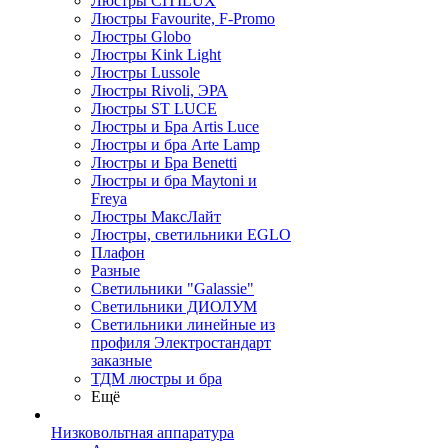
Люстры CITILUX
Люстры Favourite, F-Promo
Люстры Globo
Люстры Kink Light
Люстры Lussole
Люстры Rivoli, ЭРА
Люстры ST LUCE
Люстры и Бра Artis Luce
Люстры и бра Arte Lamp
Люстры и Бра Benetti
Люстры и бра Maytoni и
Freya
Люстры МаксЛайт
Люстры, светильники EGLO
Плафон
Разные
Светильники "Galassie"
Светильники ДИОЛУМ
Светильники линейные из
профиля Электростандарт
заказные
ТДМ люстры и бра
Ещё
Низковольтная аппаратура