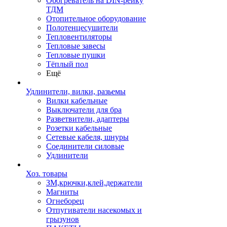
Обогреватель на DIN-рейку
ТДМ
Отопительное оборудование
Полотенцесушители
Тепловентиляторы
Тепловые завесы
Тепловые пушки
Тёплый пол
Ещё
Удлинители, вилки, разьемы
Вилки кабельные
Выключатели для бра
Разветвители, адаптеры
Розетки кабельные
Сетевые кабеля, шнуры
Соединители силовые
Удлинители
Хоз. товары
ЗМ,крючки,клей,держатели
Магниты
Огнеборец
Отпугиватели насекомых и
грызунов