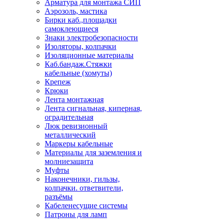
Арматура для монтажа СИП
Аэрозоль, мастика
Бирки каб.,площадки
самоклеющиеся
Знаки электробезопасности
Изоляторы, колпачки
Изоляционные материалы
Каб.бандаж.Стяжки
кабельные (хомуты)
Крепеж
Крюки
Лента монтажная
Лента сигнальная, киперная,
оградительная
Люк ревизионный
металлический
Маркеры кабельные
Материалы для заземления и
молниезащита
Муфты
Наконечники, гильзы,
колпачки. ответвители,
разъёмы
Кабеленесущие системы
Патроны для ламп