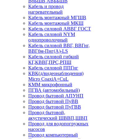
ВбБШВ АВББШВ
Кабель и провод
нагревательный
Кабель монтажный МГШВ
Кабель монтажный МКШ
Кабель силовой АВВГ ГОСТ
Кабель силовой NYM
однопроволочный
Кабель силовой ВВГ, ВВГнг,
ВВГбм-Пнг(А)-LS
Кабель силовой гибкий
КГ,КВВГ,ПРС,РПШ
Кабель силовой ППГнг
КВК(д/видеонаблюдения)
Micro CoaxiA+CuL
КММ микрофонный
ПГВА (автомобильный)
Провод бытовой АПУНП
Провод бытовой ПуВВ
Провод бытовой ПуГВВ
Провод бытовой,
акустический ШВВП,ШВП
Провод для водопогружных
насосов
Провод компьютерный