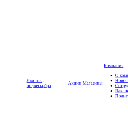
Компания
О ком
Люстры,
Новос
Акции
Магазины
подвесы,бра
Сотру
Вакан
Полит