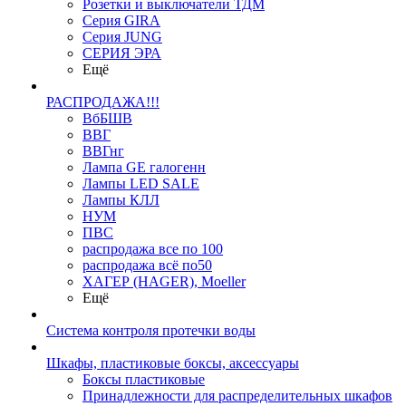
Розетки и выключатели ТДМ
Серия GIRA
Серия JUNG
СЕРИЯ ЭРА
Ещё
РАСПРОДАЖА!!!
ВбБШВ
ВВГ
ВВГнг
Лампа GE галогенн
Лампы LED SALE
Лампы КЛЛ
НУМ
ПВС
распродажа все по 100
распродажа всё по50
ХАГЕР (HAGER), Moeller
Ещё
Система контроля протечки воды
Шкафы, пластиковые боксы, аксессуары
Боксы пластиковые
Принадлежности для распределительных шкафов