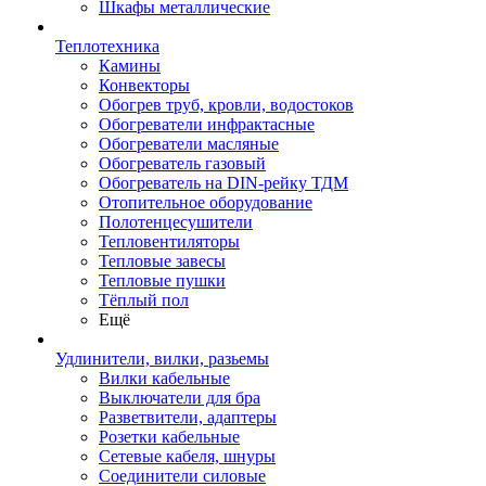
Шкафы металлические
Теплотехника
Камины
Конвекторы
Обогрев труб, кровли, водостоков
Обогреватели инфрактасные
Обогреватели масляные
Обогреватель газовый
Обогреватель на DIN-рейку ТДМ
Отопительное оборудование
Полотенцесушители
Тепловентиляторы
Тепловые завесы
Тепловые пушки
Тёплый пол
Ещё
Удлинители, вилки, разьемы
Вилки кабельные
Выключатели для бра
Разветвители, адаптеры
Розетки кабельные
Сетевые кабеля, шнуры
Соединители силовые