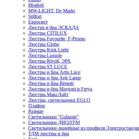
Moderli
MW-LIGHT, De Markt
Stilfort
Евросвет
Люстра и бра ЭСКАДА
Люстры CITILUX
Люстры Favourite, F-Promo
Люстры Globo
Люстры Kink Light
Люстры Lussole
Люстры Rivoli, ЭРА
Люстры ST LUCE
Люстры и Бра Artis Luce
Люстры и бра Arte Lamp
Люстры и Бра Benetti
Люстры и бра Maytoni и Freya
Люстры МаксЛайт
Люстры, светильники EGLO
Плафон
Разные
Светильники "Galassie"
Светильники ДИОЛУМ
Светильники линейные из профиля Электростандар
ТДМ люстры и бра