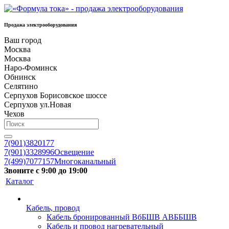
Продажа электрооборудования
Ваш город
Москва
Москва
Наро-Фоминск
Обнинск
Селятино
Серпухов Борисовское шоссе
Серпухов ул.Новая
Чехов
7(901)3820177
7(901)3328996
Освещение
7(499)7077157
Многоканальный
Звоните с 9:00 до 19:00
Каталог
Кабель, провод
Кабель бронированный ВбБШВ АВББШВ
Кабель и провод нагревательный