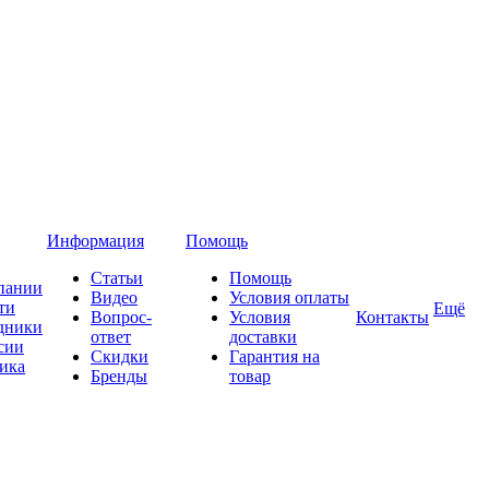
Информация
Помощь
Статьи
Помощь
пании
Видео
Условия оплаты
ти
Ещё
Вопрос-
Условия
Контакты
дники
ответ
доставки
сии
Скидки
Гарантия на
ика
Бренды
товар