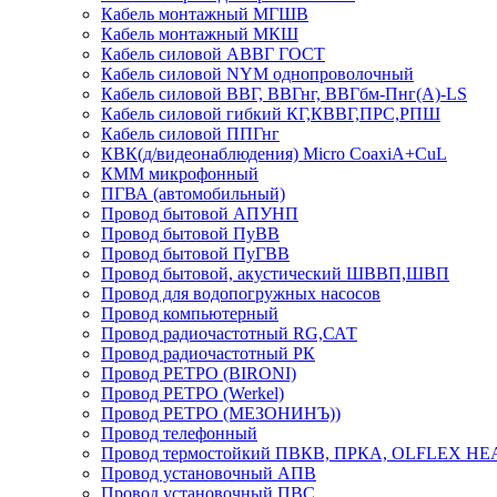
Кабель монтажный МГШВ
Кабель монтажный МКШ
Кабель силовой АВВГ ГОСТ
Кабель силовой NYM однопроволочный
Кабель силовой ВВГ, ВВГнг, ВВГбм-Пнг(А)-LS
Кабель силовой гибкий КГ,КВВГ,ПРС,РПШ
Кабель силовой ППГнг
КВК(д/видеонаблюдения) Micro CoaxiA+CuL
КММ микрофонный
ПГВА (автомобильный)
Провод бытовой АПУНП
Провод бытовой ПуВВ
Провод бытовой ПуГВВ
Провод бытовой, акустический ШВВП,ШВП
Провод для водопогружных насосов
Провод компьютерный
Провод радиочастотный RG,САТ
Провод радиочастотный РК
Провод РЕТРО (BIRONI)
Провод РЕТРО (Werkel)
Провод РЕТРО (МЕЗОНИНЪ))
Провод телефонный
Провод термостойкий ПВКВ, ПРКА, OLFLEX HE
Провод установочный АПВ
Провод установочный ПВС