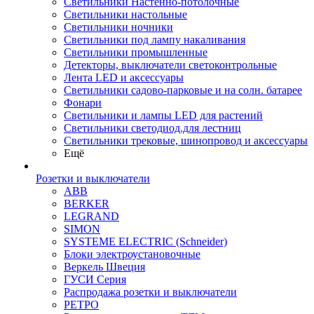
Светильники Настенно-потолочные
Светильники настольные
Светильники ночники
Светильники под лампу накаливания
Светильники промышленные
Детекторы, выключатели светоконтрольные
Лента LED и аксессуары
Светильники садово-парковые и на солн. батарее
Фонари
Светильники и лампы LED для растений
Светильники светодиод.для лестниц
Светильники трековые, шинопровод и аксессуары
Ещё
Розетки и выключатели
ABB
BERKER
LEGRAND
SIMON
SYSTEME ELECTRIC (Schneider)
Блоки электроустановочные
Веркель Швеция
ГУСИ Серия
Распродажа розетки и выключатели
РЕТРО