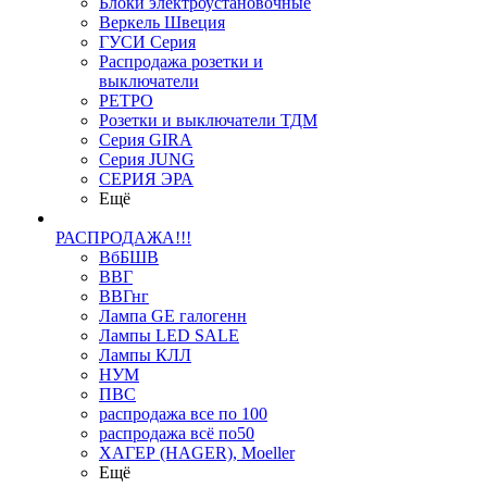
Блоки электроустановочные
Веркель Швеция
ГУСИ Серия
Распродажа розетки и
выключатели
РЕТРО
Розетки и выключатели ТДМ
Серия GIRA
Серия JUNG
СЕРИЯ ЭРА
Ещё
РАСПРОДАЖА!!!
ВбБШВ
ВВГ
ВВГнг
Лампа GE галогенн
Лампы LED SALE
Лампы КЛЛ
НУМ
ПВС
распродажа все по 100
распродажа всё по50
ХАГЕР (HAGER), Moeller
Ещё