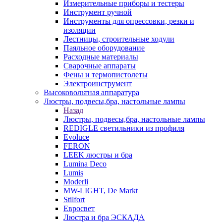
Измерительные приборы и тестеры
Инструмент ручной
Инструменты для опрессовки, резки и
изоляции
Лестницы, строительные ходули
Паяльное оборудование
Расходные материалы
Сварочные аппараты
Фены и термопистолеты
Электроинструмент
Высоковольтная аппаратура
Люстры, подвесы,бра, настольные лампы
Назад
Люстры, подвесы,бра, настольные лампы
REDIGLE светильники из профиля
Evoluce
FERON
LEEK люстры и бра
Lumina Deco
Lumis
Moderli
MW-LIGHT, De Markt
Stilfort
Евросвет
Люстра и бра ЭСКАДА