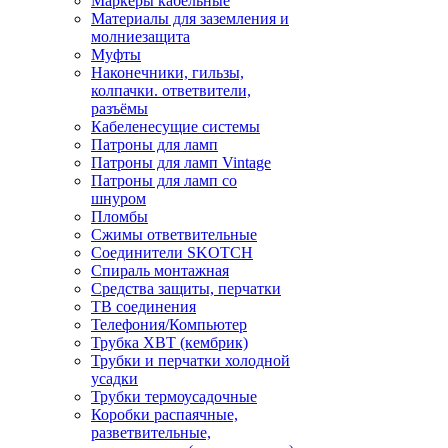
Маркеры кабельные
Материалы для заземления и
молниезащита
Муфты
Наконечники, гильзы,
колпачки. ответвители,
разъёмы
Кабеленесущие системы
Патроны для ламп
Патроны для ламп Vintage
Патроны для ламп со
шнуром
Пломбы
Сжимы ответвительные
Соединители SKOTCH
Спираль монтажная
Средства защиты, перчатки
ТВ соединения
Телефония/Компьютер
Трубка ХВТ (кембрик)
Трубки и перчатки холодной
усадки
Трубки термоусадочные
Коробки распаячные,
разветвительные,