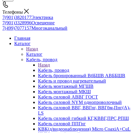
Телефоны
7(901)3820177
Электрика
7(901)3328996
Освещение
7(499)7077157
Многоканальный
Главная
Каталог
Назад
Каталог
Кабель, провод
Назад
Кабель, провод
Кабель бронированный ВбБШВ АВББШВ
Кабель и провод нагревательный
Кабель монтажный МГШВ
Кабель монтажный МКШ
Кабель силовой АВВГ ГОСТ
Кабель силовой NYM однопроволочный
Кабель силовой ВВГ, ВВГнг, ВВГбм-Пнг(А)-
LS
Кабель силовой гибкий КГ,КВВГ,ПРС,РПШ
Кабель силовой ППГнг
КВК(д/видеонаблюдения) Micro CoaxiA+CuL