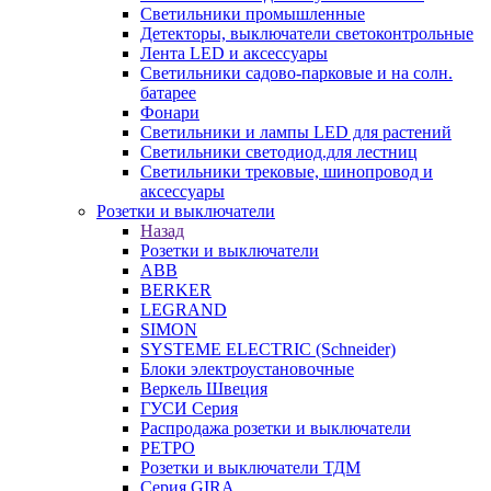
Светильники промышленные
Детекторы, выключатели светоконтрольные
Лента LED и аксессуары
Светильники садово-парковые и на солн.
батарее
Фонари
Светильники и лампы LED для растений
Светильники светодиод.для лестниц
Светильники трековые, шинопровод и
аксессуары
Розетки и выключатели
Назад
Розетки и выключатели
ABB
BERKER
LEGRAND
SIMON
SYSTEME ELECTRIC (Schneider)
Блоки электроустановочные
Веркель Швеция
ГУСИ Серия
Распродажа розетки и выключатели
РЕТРО
Розетки и выключатели ТДМ
Серия GIRA