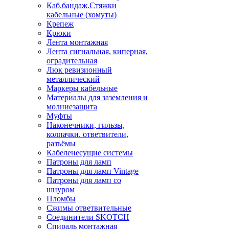
Каб.бандаж.Стяжки
кабельные (хомуты)
Крепеж
Крюки
Лента монтажная
Лента сигнальная, киперная,
оградительная
Люк ревизионный
металлический
Маркеры кабельные
Материалы для заземления и
молниезащита
Муфты
Наконечники, гильзы,
колпачки. ответвители,
разъёмы
Кабеленесущие системы
Патроны для ламп
Патроны для ламп Vintage
Патроны для ламп со
шнуром
Пломбы
Сжимы ответвительные
Соединители SKOTCH
Спираль монтажная