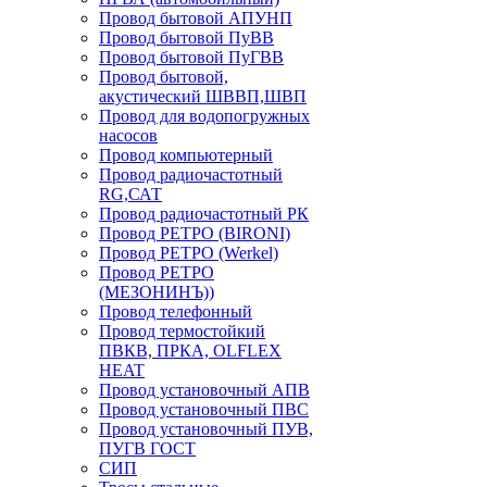
Провод бытовой АПУНП
Провод бытовой ПуВВ
Провод бытовой ПуГВВ
Провод бытовой,
акустический ШВВП,ШВП
Провод для водопогружных
насосов
Провод компьютерный
Провод радиочастотный
RG,САТ
Провод радиочастотный РК
Провод РЕТРО (BIRONI)
Провод РЕТРО (Werkel)
Провод РЕТРО
(МЕЗОНИНЪ))
Провод телефонный
Провод термостойкий
ПВКВ, ПРКА, OLFLEX
HEAT
Провод установочный АПВ
Провод установочный ПВС
Провод установочный ПУВ,
ПУГВ ГОСТ
СИП