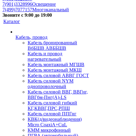
7(901)3328996
Освещение
7(499)7077157
Многоканальный
Звоните с 9:00 до 19:00
Каталог
Кабель, провод
Кабель бронированный
ВбБШВ АВББШВ
Кабель и провод
нагревательный
Кабель монтажный МГШВ
Кабель монтажный МКШ
Кабель силовой АВВГ ГОСТ
Кабель силовой NYM
однопроволочный
Кабель силовой ВВГ, ВВГнг,
ВВГбм-Пнг(А)-LS
Кабель силовой гибкий
КГ,КВВГ,ПРС,РПШ
Кабель силовой ППГнг
КВК(д/видеонаблюдения)
Micro CoaxiA+CuL
КММ микрофонный
ПГВА (автомобильный)