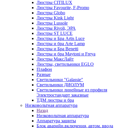
Люстры CITILUX
Люстры Favourite, F-Promo
Люстры Globo
Люстры Kink Light
Люстры Lussole
Люстры Rivoli, ЭРА
Люстры ST LUCE
Люстры и Бра Artis Luce
Люстры и бра Arte Lamp
Люстры и Бра Benetti
Люстры и бра Maytoni и Freya
Люстры МаксЛайт
Люстры, светильники EGLO
Плафон
Разные
Светильники "Galassie"
Светильники ДИОЛУМ
Светильники линейные из профиля
Электростандарт заказные
ТДМ люстры и бра
Низковольтная аппаратура
Назад
Низковольтная аппаратура
Аппаратура защиты
Блок аварийн.включения, автом. ввода