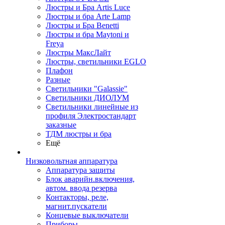
Люстры и Бра Artis Luce
Люстры и бра Arte Lamp
Люстры и Бра Benetti
Люстры и бра Maytoni и
Freya
Люстры МаксЛайт
Люстры, светильники EGLO
Плафон
Разные
Светильники "Galassie"
Светильники ДИОЛУМ
Светильники линейные из
профиля Электростандарт
заказные
ТДМ люстры и бра
Ещё
Низковольтная аппаратура
Аппаратура защиты
Блок аварийн.включения,
автом. ввода резерва
Контакторы, реле,
магнит.пускатели
Концевые выключатели
Приборы