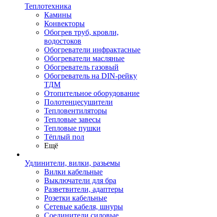
Теплотехника
Камины
Конвекторы
Обогрев труб, кровли,
водостоков
Обогреватели инфрактасные
Обогреватели масляные
Обогреватель газовый
Обогреватель на DIN-рейку
ТДМ
Отопительное оборудование
Полотенцесушители
Тепловентиляторы
Тепловые завесы
Тепловые пушки
Тёплый пол
Ещё
Удлинители, вилки, разьемы
Вилки кабельные
Выключатели для бра
Разветвители, адаптеры
Розетки кабельные
Сетевые кабеля, шнуры
Соединители силовые