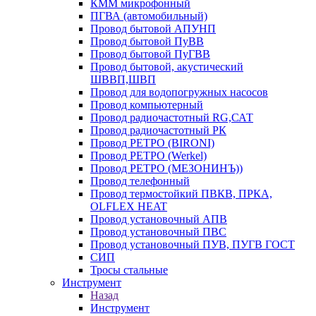
КММ микрофонный
ПГВА (автомобильный)
Провод бытовой АПУНП
Провод бытовой ПуВВ
Провод бытовой ПуГВВ
Провод бытовой, акустический
ШВВП,ШВП
Провод для водопогружных насосов
Провод компьютерный
Провод радиочастотный RG,САТ
Провод радиочастотный РК
Провод РЕТРО (BIRONI)
Провод РЕТРО (Werkel)
Провод РЕТРО (МЕЗОНИНЪ))
Провод телефонный
Провод термостойкий ПВКВ, ПРКА,
OLFLEX HEAT
Провод установочный АПВ
Провод установочный ПВС
Провод установочный ПУВ, ПУГВ ГОСТ
СИП
Тросы стальные
Инструмент
Назад
Инструмент