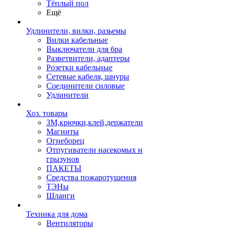
Тёплый пол
Ещё
Удлинители, вилки, разьемы
Вилки кабельные
Выключатели для бра
Разветвители, адаптеры
Розетки кабельные
Сетевые кабеля, шнуры
Соединители силовые
Удлинители
Хоз. товары
ЗМ,крючки,клей,держатели
Магниты
Огнеборец
Отпугиватели насекомых и
грызунов
ПАКЕТЫ
Средства пожаротушения
ТЭНы
Шланги
Техника для дома
Вентиляторы