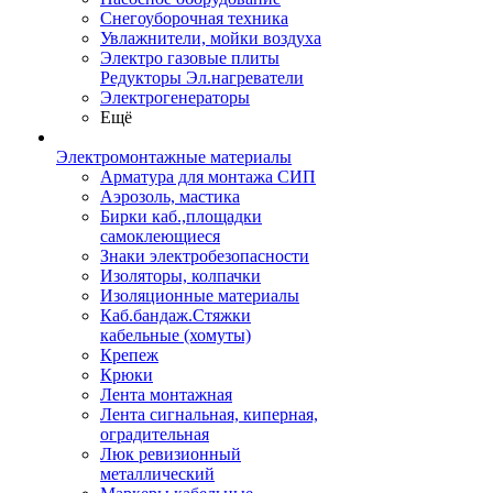
Снегоуборочная техника
Увлажнители, мойки воздуха
Электро газовые плиты
Редукторы Эл.нагреватели
Электрогенераторы
Ещё
Электромонтажные материалы
Арматура для монтажа СИП
Аэрозоль, мастика
Бирки каб.,площадки
самоклеющиеся
Знаки электробезопасности
Изоляторы, колпачки
Изоляционные материалы
Каб.бандаж.Стяжки
кабельные (хомуты)
Крепеж
Крюки
Лента монтажная
Лента сигнальная, киперная,
оградительная
Люк ревизионный
металлический