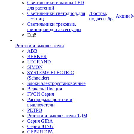
Светильники и лампы LED
для растений
Светильники светодиод.для
Люстры,
Акции
М
лестниц
подвесы,бра
Светильники трековые,
шинопровод и аксессуары
Ещё
Розетки и выключатели
ABB
BERKER
LEGRAND
SIMON
SYSTEME ELECTRIC
(Schneider)
Блоки электроустановочные
Веркель Швеция
ГУСИ Серия
Распродажа розетки и
выключатели
РЕТРО
Розетки и выключатели ТДМ
Серия GIRA
Серия JUNG
СЕРИЯ ЭРА