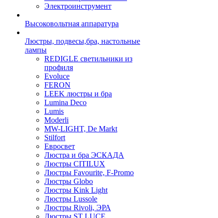
Электроинструмент
Высоковольтная аппаратура
Люстры, подвесы,бра, настольные
лампы
REDIGLE светильники из
профиля
Evoluce
FERON
LEEK люстры и бра
Lumina Deco
Lumis
Moderli
MW-LIGHT, De Markt
Stilfort
Евросвет
Люстра и бра ЭСКАДА
Люстры CITILUX
Люстры Favourite, F-Promo
Люстры Globo
Люстры Kink Light
Люстры Lussole
Люстры Rivoli, ЭРА
Люстры ST LUCE