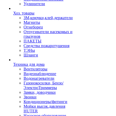
Удлинители
Хоз. товары
ЗМ,крючки,клей,держатели
Магниты
Огнеборец
Отпугиватели насекомых и
грызунов
ПАКЕТЫ
Средства пожаротушения
ТЭНы
Шланги
Техника для дома
Вентиляторы
Видеонаблюдение
Водонагреватели
Газонокосилки, Бензо/
ЭлектроТриммеры
Замки, доводчики
Звонки
Кондиционеры/фитинги
Мойки высок.давления
HUTER
Насосное оборудование