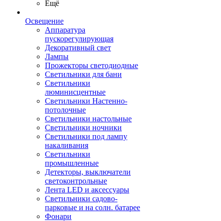
Ещё
Освещение
Аппаратура
пускорегулирующая
Декоративный свет
Лампы
Прожекторы светодиодные
Светильники для бани
Светильники
люминисцентные
Светильники Настенно-
потолочные
Светильники настольные
Светильники ночники
Светильники под лампу
накаливания
Светильники
промышленные
Детекторы, выключатели
светоконтрольные
Лента LED и аксессуары
Светильники садово-
парковые и на солн. батарее
Фонари