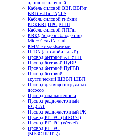
однопроволочный
Кабель силовой ВВГ, ВВГнг,
ВВГбм-Пнг(А)-LS
Кабель силовой гибкий
КГ,КВВГ,ПРС,РПШ
Кабель силовой ППГнг
КВК(д/видеонаблюдения)
Micro CoaxiA+CuL
КММ микрофонный
ПГВА (автомобильный)
Провод бытовой АПУНП
Провод бытовой ПуВВ
Провод бытовой ПуГВВ
Провод бытовой,
акустический ШВВП,ШВП
Провод для водопогружных
насосов
Провод компьютерный
Провод радиочастотный
RG,САТ
Провод радиочастотный РК
Провод РЕТРО (BIRONI)
Провод РЕТРО (Werkel)
Провод РЕТРО
(МЕЗОНИНЪ))