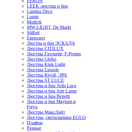
FERON
LEEK люстры и бра
Lumina Deco
Lumis
Moderli
MW-LIGHT, De Markt
Stilfort
Евросвет
Люстра и бра ЭСКАДА
Люстры CITILUX
Люстры Favourite, F-Promo
Люстры Globo
Люстры Kink Light
Люстры Lussole
Люстры Rivoli, ЭРА
Люстры ST LUCE
Люстры и Бра Artis Luce
Люстры и бра Arte Lamp
Люстры и Бра Benetti
Люстры и бра Maytoni и
Freya
Люстры МаксЛайт
Люстры, светильники EGLO
Плафон
Разные