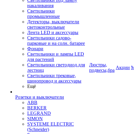
Светильники под лампу
накаливания
Светильники
промышленные
Детекторы, выключатели
светоконтрольные
Лента LED и аксессуары
Светильники садово-
парковые и на солн. батарее
Фонари
Светильники и лампы LED
для растений
Светильники светодиод.для
Люстры,
Акции
М
лестниц
подвесы,бра
Светильники трековые,
шинопровод и аксессуары
Ещё
Розетки и выключатели
ABB
BERKER
LEGRAND
SIMON
SYSTEME ELECTRIC
(Schneider)