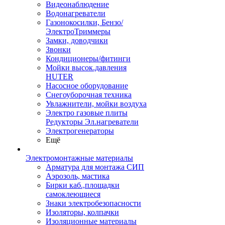
Видеонаблюдение
Водонагреватели
Газонокосилки, Бензо/
ЭлектроТриммеры
Замки, доводчики
Звонки
Кондиционеры/фитинги
Мойки высок.давления
HUTER
Насосное оборудование
Снегоуборочная техника
Увлажнители, мойки воздуха
Электро газовые плиты
Редукторы Эл.нагреватели
Электрогенераторы
Ещё
Электромонтажные материалы
Арматура для монтажа СИП
Аэрозоль, мастика
Бирки каб.,площадки
самоклеющиеся
Знаки электробезопасности
Изоляторы, колпачки
Изоляционные материалы