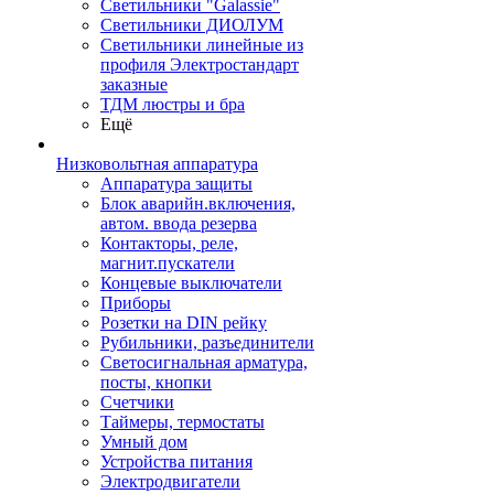
Светильники "Galassie"
Светильники ДИОЛУМ
Светильники линейные из
профиля Электростандарт
заказные
ТДМ люстры и бра
Ещё
Низковольтная аппаратура
Аппаратура защиты
Блок аварийн.включения,
автом. ввода резерва
Контакторы, реле,
магнит.пускатели
Концевые выключатели
Приборы
Розетки на DIN рейку
Рубильники, разъединители
Светосигнальная арматура,
посты, кнопки
Счетчики
Таймеры, термостаты
Умный дом
Устройства питания
Электродвигатели