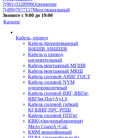
7(901)3328996
Освещение
7(499)7077157
Многоканальный
Звоните с 9:00 до 19:00
Каталог
Кабель, провод
Кабель бронированный
ВбБШВ АВББШВ
Кабель и провод
нагревательный
Кабель монтажный МГШВ
Кабель монтажный МКШ
Кабель силовой АВВГ ГОСТ
Кабель силовой NYM
однопроволочный
Кабель силовой ВВГ, ВВГнг,
ВВГбм-Пнг(А)-LS
Кабель силовой гибкий
КГ,КВВГ,ПРС,РПШ
Кабель силовой ППГнг
КВК(д/видеонаблюдения)
Micro CoaxiA+CuL
КММ микрофонный
ПГВА (автомобильный)