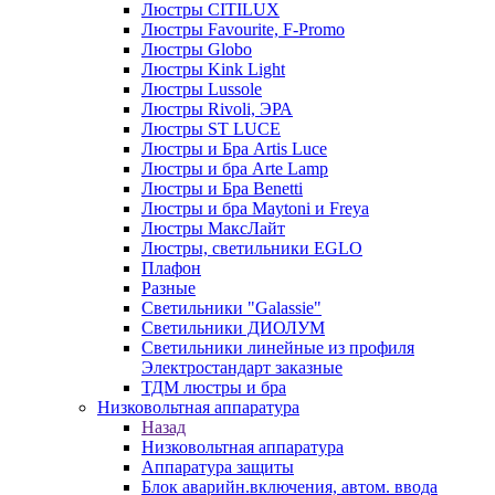
Люстры CITILUX
Люстры Favourite, F-Promo
Люстры Globo
Люстры Kink Light
Люстры Lussole
Люстры Rivoli, ЭРА
Люстры ST LUCE
Люстры и Бра Artis Luce
Люстры и бра Arte Lamp
Люстры и Бра Benetti
Люстры и бра Maytoni и Freya
Люстры МаксЛайт
Люстры, светильники EGLO
Плафон
Разные
Светильники "Galassie"
Светильники ДИОЛУМ
Светильники линейные из профиля
Электростандарт заказные
ТДМ люстры и бра
Низковольтная аппаратура
Назад
Низковольтная аппаратура
Аппаратура защиты
Блок аварийн.включения, автом. ввода