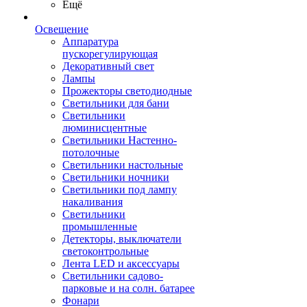
Ещё
Освещение
Аппаратура
пускорегулирующая
Декоративный свет
Лампы
Прожекторы светодиодные
Светильники для бани
Светильники
люминисцентные
Светильники Настенно-
потолочные
Светильники настольные
Светильники ночники
Светильники под лампу
накаливания
Светильники
промышленные
Детекторы, выключатели
светоконтрольные
Лента LED и аксессуары
Светильники садово-
парковые и на солн. батарее
Фонари