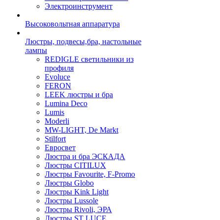
Электроинструмент
Высоковольтная аппаратура
Люстры, подвесы,бра, настольные
лампы
REDIGLE светильники из
профиля
Evoluce
FERON
LEEK люстры и бра
Lumina Deco
Lumis
Moderli
MW-LIGHT, De Markt
Stilfort
Евросвет
Люстра и бра ЭСКАДА
Люстры CITILUX
Люстры Favourite, F-Promo
Люстры Globo
Люстры Kink Light
Люстры Lussole
Люстры Rivoli, ЭРА
Люстры ST LUCE