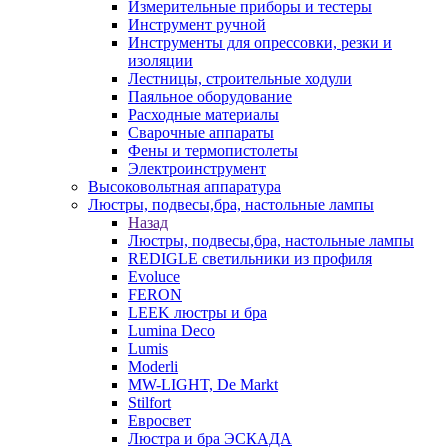
Измерительные приборы и тестеры
Инструмент ручной
Инструменты для опрессовки, резки и
изоляции
Лестницы, строительные ходули
Паяльное оборудование
Расходные материалы
Сварочные аппараты
Фены и термопистолеты
Электроинструмент
Высоковольтная аппаратура
Люстры, подвесы,бра, настольные лампы
Назад
Люстры, подвесы,бра, настольные лампы
REDIGLE светильники из профиля
Evoluce
FERON
LEEK люстры и бра
Lumina Deco
Lumis
Moderli
MW-LIGHT, De Markt
Stilfort
Евросвет
Люстра и бра ЭСКАДА