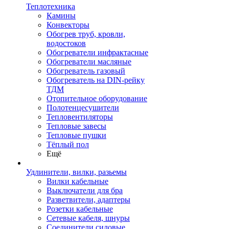
Теплотехника
Камины
Конвекторы
Обогрев труб, кровли,
водостоков
Обогреватели инфрактасные
Обогреватели масляные
Обогреватель газовый
Обогреватель на DIN-рейку
ТДМ
Отопительное оборудование
Полотенцесушители
Тепловентиляторы
Тепловые завесы
Тепловые пушки
Тёплый пол
Ещё
Удлинители, вилки, разьемы
Вилки кабельные
Выключатели для бра
Разветвители, адаптеры
Розетки кабельные
Сетевые кабеля, шнуры
Соединители силовые