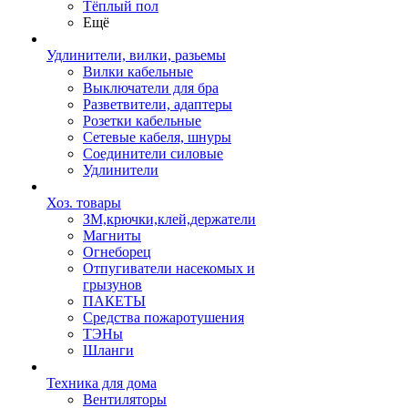
Тёплый пол
Ещё
Удлинители, вилки, разьемы
Вилки кабельные
Выключатели для бра
Разветвители, адаптеры
Розетки кабельные
Сетевые кабеля, шнуры
Соединители силовые
Удлинители
Хоз. товары
ЗМ,крючки,клей,держатели
Магниты
Огнеборец
Отпугиватели насекомых и
грызунов
ПАКЕТЫ
Средства пожаротушения
ТЭНы
Шланги
Техника для дома
Вентиляторы