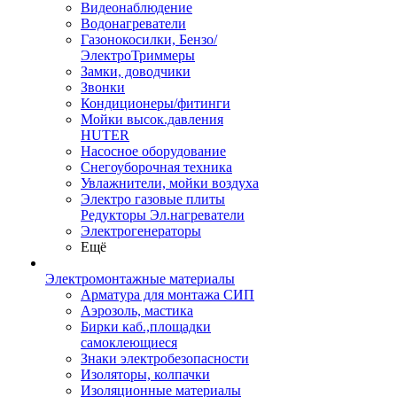
Видеонаблюдение
Водонагреватели
Газонокосилки, Бензо/
ЭлектроТриммеры
Замки, доводчики
Звонки
Кондиционеры/фитинги
Мойки высок.давления
HUTER
Насосное оборудование
Снегоуборочная техника
Увлажнители, мойки воздуха
Электро газовые плиты
Редукторы Эл.нагреватели
Электрогенераторы
Ещё
Электромонтажные материалы
Арматура для монтажа СИП
Аэрозоль, мастика
Бирки каб.,площадки
самоклеющиеся
Знаки электробезопасности
Изоляторы, колпачки
Изоляционные материалы