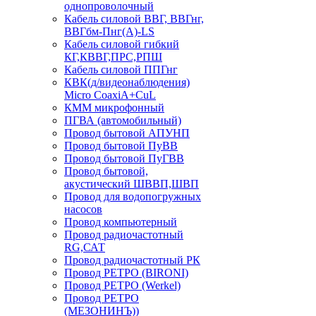
однопроволочный
Кабель силовой ВВГ, ВВГнг,
ВВГбм-Пнг(А)-LS
Кабель силовой гибкий
КГ,КВВГ,ПРС,РПШ
Кабель силовой ППГнг
КВК(д/видеонаблюдения)
Micro CoaxiA+CuL
КММ микрофонный
ПГВА (автомобильный)
Провод бытовой АПУНП
Провод бытовой ПуВВ
Провод бытовой ПуГВВ
Провод бытовой,
акустический ШВВП,ШВП
Провод для водопогружных
насосов
Провод компьютерный
Провод радиочастотный
RG,САТ
Провод радиочастотный РК
Провод РЕТРО (BIRONI)
Провод РЕТРО (Werkel)
Провод РЕТРО
(МЕЗОНИНЪ))