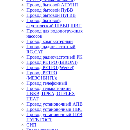
Провод бытовой АПУНП
Провод бытовой ПуВВ
Провод бытовой ПуГВВ
Провод бытовой,
акустический ШВВП,ШВП
Провод для водопогружных
насосов
Провод компьютерный
Провод радиочастотный
RG,САТ
Провод радиочастотный РК
Провод РЕТРО (BIRONI)
Провод РЕТРО (Werkel)
Провод РЕТРО
(МЕЗОНИНЪ))
Провод телефонный
Провод термостойкий
ПВКВ, ПРКА, OLFLEX
HEAT
Провод установочный АПВ
Провод установочный ПВС
Провод установочный ПУВ,
ПУГВ ГОСТ
СИП