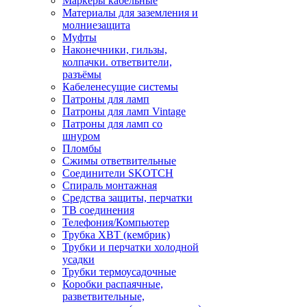
Маркеры кабельные
Материалы для заземления и
молниезащита
Муфты
Наконечники, гильзы,
колпачки. ответвители,
разъёмы
Кабеленесущие системы
Патроны для ламп
Патроны для ламп Vintage
Патроны для ламп со
шнуром
Пломбы
Сжимы ответвительные
Соединители SKOTCH
Спираль монтажная
Средства защиты, перчатки
ТВ соединения
Телефония/Компьютер
Трубка ХВТ (кембрик)
Трубки и перчатки холодной
усадки
Трубки термоусадочные
Коробки распаячные,
разветвительные,