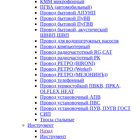
КММ микрофонный
ПГВА (автомобильный)
Провод бытовой АПУНП
Провод бытовой ПуВВ
Провод бытовой ПуГВВ
Провод бытовой, акустический
ШВВП,ШВП
Провод для водопогружных насосов
Провод компьютерный
Провод радиочастотный RG,САТ
Провод радиочастотный РК
Провод РЕТРО (BIRONI)
Провод РЕТРО (Werkel)
Провод РЕТРО (МЕЗОНИНЪ))
Провод телефонный
Провод термостойкий ПВКВ, ПРКА,
OLFLEX HEAT
Провод установочный АПВ
Провод установочный ПВС
Провод установочный ПУВ, ПУГВ ГОСТ
СИП
Тросы стальные
Инструмент
Назад
Инструмент