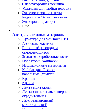
Снегоуборочная техника
Увлажнители, мойки воздуха
Электро газовые плиты
Редукторы Эл.нагреватели
Электрогенераторы
Ещё
Электромонтажные материалы
Арматура для монтажа СИП
Аэрозоль, мастика
Бирки каб.,площадки
самоклеющиеся
Знаки электробезопасности
Изоляторы, колпачки
Изоляционные материалы
Каб.бандаж.Стяжки
кабельные (хомуты)
Крепеж
Крюки
Лента монтажная
Лента сигнальная, киперная,
оградительная
Люк ревизионный
металлический