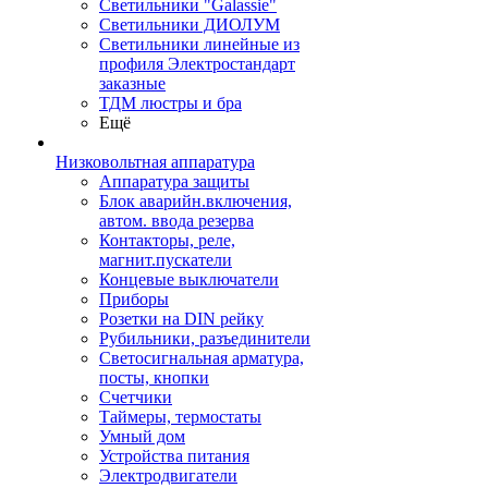
Светильники "Galassie"
Светильники ДИОЛУМ
Светильники линейные из
профиля Электростандарт
заказные
ТДМ люстры и бра
Ещё
Низковольтная аппаратура
Аппаратура защиты
Блок аварийн.включения,
автом. ввода резерва
Контакторы, реле,
магнит.пускатели
Концевые выключатели
Приборы
Розетки на DIN рейку
Рубильники, разъединители
Светосигнальная арматура,
посты, кнопки
Счетчики
Таймеры, термостаты
Умный дом
Устройства питания
Электродвигатели