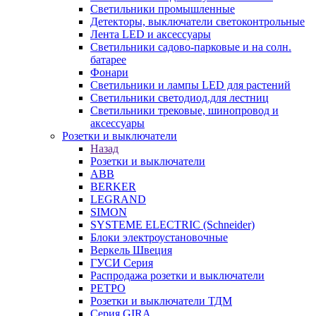
Светильники промышленные
Детекторы, выключатели светоконтрольные
Лента LED и аксессуары
Светильники садово-парковые и на солн.
батарее
Фонари
Светильники и лампы LED для растений
Светильники светодиод.для лестниц
Светильники трековые, шинопровод и
аксессуары
Розетки и выключатели
Назад
Розетки и выключатели
ABB
BERKER
LEGRAND
SIMON
SYSTEME ELECTRIC (Schneider)
Блоки электроустановочные
Веркель Швеция
ГУСИ Серия
Распродажа розетки и выключатели
РЕТРО
Розетки и выключатели ТДМ
Серия GIRA