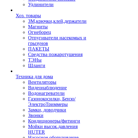
Удлинители
Хоз. товары
ЗМ,крючки,клей,держатели
Магниты
Огнеборец
Отпугиватели насекомых и
грызунов
ПАКЕТЫ
Средства пожаротушения
ТЭНы
Шланги
Техника для дома
Вентиляторы
Видеонаблюдение
Водонагреватели
Газонокосилки, Бензо/
ЭлектроТриммеры
Замки, доводчики
Звонки
Кондиционеры/фитинги
Мойки высок.давления
HUTER
Насосное оборудование