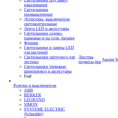
Светильники под лампу
накаливания
Светильники
промышленные
Детекторы, выключатели
светоконтрольные
Лента LED и аксессуары
Светильники садово-
парковые и на солн. батарее
Фонари
Светильники и лампы LED
для растений
Светильники светодиод.для
Люстры,
Акции
М
лестниц
подвесы,бра
Светильники трековые,
шинопровод и аксессуары
Ещё
Розетки и выключатели
ABB
BERKER
LEGRAND
SIMON
SYSTEME ELECTRIC
(Schneider)