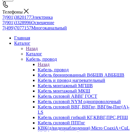
Телефоны
7(901)3820177
Электрика
7(901)3328996
Освещение
7(499)7077157
Многоканальный
Главная
Каталог
Назад
Каталог
Кабель, провод
Назад
Кабель, провод
Кабель бронированный ВбБШВ АВББШВ
Кабель и провод нагревательный
Кабель монтажный МГШВ
Кабель монтажный МКШ
Кабель силовой АВВГ ГОСТ
Кабель силовой NYM однопроволочный
Кабель силовой ВВГ, ВВГнг, ВВГбм-Пнг(А)-
LS
Кабель силовой гибкий КГ,КВВГ,ПРС,РПШ
Кабель силовой ППГнг
КВК(д/видеонаблюдения) Micro CoaxiA+CuL