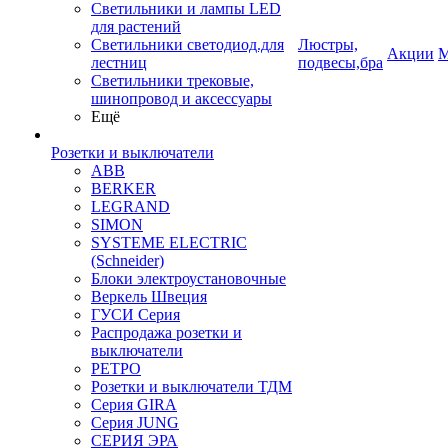
Светильники и лампы LED
для растений
Светильники светодиод.для
Люстры,
Акции
М
лестниц
подвесы,бра
Светильники трековые,
шинопровод и аксессуары
Ещё
Розетки и выключатели
ABB
BERKER
LEGRAND
SIMON
SYSTEME ELECTRIC
(Schneider)
Блоки электроустановочные
Веркель Швеция
ГУСИ Серия
Распродажа розетки и
выключатели
РЕТРО
Розетки и выключатели ТДМ
Серия GIRA
Серия JUNG
СЕРИЯ ЭРА