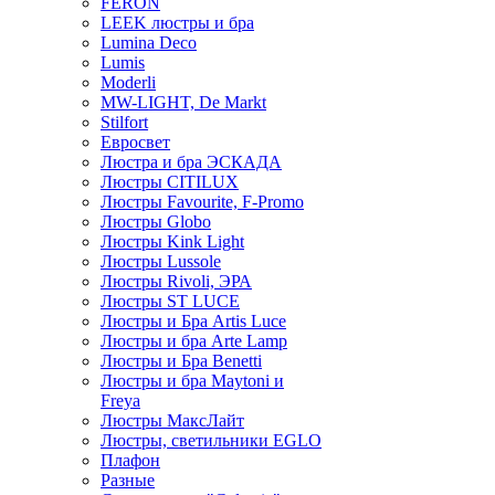
FERON
LEEK люстры и бра
Lumina Deco
Lumis
Moderli
MW-LIGHT, De Markt
Stilfort
Евросвет
Люстра и бра ЭСКАДА
Люстры CITILUX
Люстры Favourite, F-Promo
Люстры Globo
Люстры Kink Light
Люстры Lussole
Люстры Rivoli, ЭРА
Люстры ST LUCE
Люстры и Бра Artis Luce
Люстры и бра Arte Lamp
Люстры и Бра Benetti
Люстры и бра Maytoni и
Freya
Люстры МаксЛайт
Люстры, светильники EGLO
Плафон
Разные