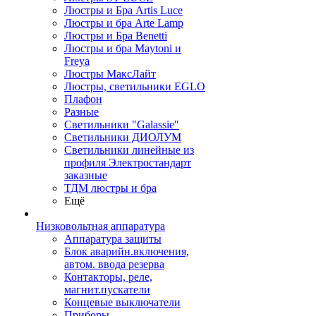
Люстры и Бра Artis Luce
Люстры и бра Arte Lamp
Люстры и Бра Benetti
Люстры и бра Maytoni и
Freya
Люстры МаксЛайт
Люстры, светильники EGLO
Плафон
Разные
Светильники "Galassie"
Светильники ДИОЛУМ
Светильники линейные из
профиля Электростандарт
заказные
ТДМ люстры и бра
Ещё
Низковольтная аппаратура
Аппаратура защиты
Блок аварийн.включения,
автом. ввода резерва
Контакторы, реле,
магнит.пускатели
Концевые выключатели
Приборы