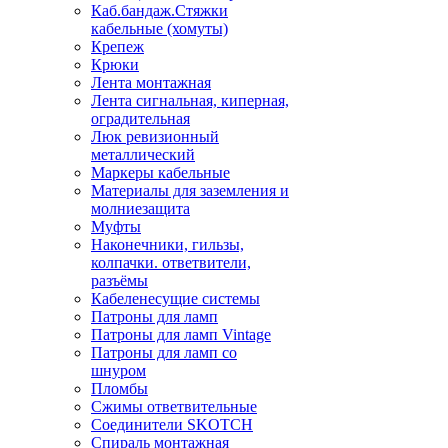
Каб.бандаж.Стяжки
кабельные (хомуты)
Крепеж
Крюки
Лента монтажная
Лента сигнальная, киперная,
оградительная
Люк ревизионный
металлический
Маркеры кабельные
Материалы для заземления и
молниезащита
Муфты
Наконечники, гильзы,
колпачки. ответвители,
разъёмы
Кабеленесущие системы
Патроны для ламп
Патроны для ламп Vintage
Патроны для ламп со
шнуром
Пломбы
Сжимы ответвительные
Соединители SKOTCH
Спираль монтажная