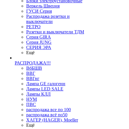
Блоки электроустановочные
Веркель Швеция
ГУСИ Серия
Распродажа розетки и
выключатели
РЕТРО
Розетки и выключатели ТДМ
Серия GIRA
Серия JUNG
СЕРИЯ ЭРА
Ещё
РАСПРОДАЖА!!!
ВбБШВ
ВВГ
ВВГнг
Лампа GE галогенн
Лампы LED SALE
Лампы КЛЛ
НУМ
ПВС
распродажа все по 100
распродажа всё по50
ХАГЕР (HAGER), Moeller
Ещё