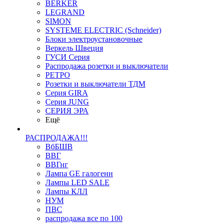
BERKER
LEGRAND
SIMON
SYSTEME ELECTRIC (Schneider)
Блоки электроустановочные
Веркель Швеция
ГУСИ Серия
Распродажа розетки и выключатели
РЕТРО
Розетки и выключатели ТДМ
Серия GIRA
Серия JUNG
СЕРИЯ ЭРА
Ещё
РАСПРОДАЖА!!!
ВбБШВ
ВВГ
ВВГнг
Лампа GE галогенн
Лампы LED SALE
Лампы КЛЛ
НУМ
ПВС
распродажа все по 100