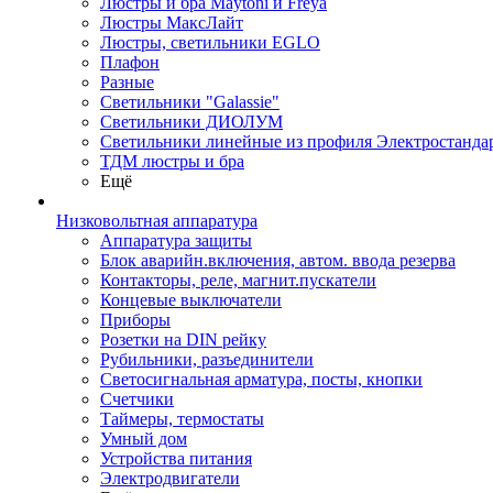
Люстры и бра Maytoni и Freya
Люстры МаксЛайт
Люстры, светильники EGLO
Плафон
Разные
Светильники "Galassie"
Светильники ДИОЛУМ
Светильники линейные из профиля Электростандар
ТДМ люстры и бра
Ещё
Низковольтная аппаратура
Аппаратура защиты
Блок аварийн.включения, автом. ввода резерва
Контакторы, реле, магнит.пускатели
Концевые выключатели
Приборы
Розетки на DIN рейку
Рубильники, разъединители
Светосигнальная арматура, посты, кнопки
Счетчики
Таймеры, термостаты
Умный дом
Устройства питания
Электродвигатели