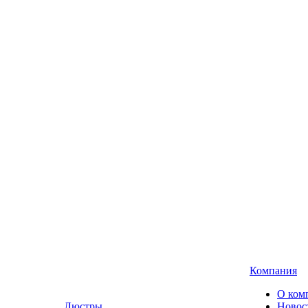
Компания
О ком
Люстры,
Новос