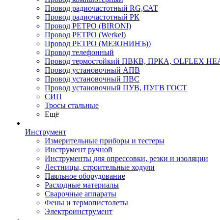
Провод радиочастотный RG,САТ
Провод радиочастотный РК
Провод РЕТРО (BIRONI)
Провод РЕТРО (Werkel)
Провод РЕТРО (МЕЗОНИНЪ))
Провод телефонный
Провод термостойкий ПВКВ, ПРКА, OLFLEX HE
Провод установочный АПВ
Провод установочный ПВС
Провод установочный ПУВ, ПУГВ ГОСТ
СИП
Тросы стальные
Ещё
Инструмент
Измерительные приборы и тестеры
Инструмент ручной
Инструменты для опрессовки, резки и изоляции
Лестницы, строительные ходули
Паяльное оборудование
Расходные материалы
Сварочные аппараты
Фены и термопистолеты
Электроинструмент