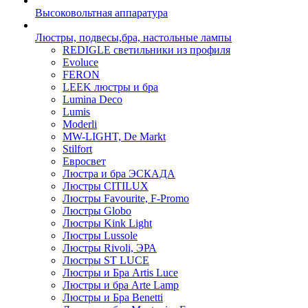
Высоковольтная аппаратура
Люстры, подвесы,бра, настольные лампы
REDIGLE светильники из профиля
Evoluce
FERON
LEEK люстры и бра
Lumina Deco
Lumis
Moderli
MW-LIGHT, De Markt
Stilfort
Евросвет
Люстра и бра ЭСКАДА
Люстры CITILUX
Люстры Favourite, F-Promo
Люстры Globo
Люстры Kink Light
Люстры Lussole
Люстры Rivoli, ЭРА
Люстры ST LUCE
Люстры и Бра Artis Luce
Люстры и бра Arte Lamp
Люстры и Бра Benetti