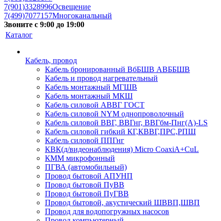
7(901)3328996
Освещение
7(499)7077157
Многоканальный
Звоните с 9:00 до 19:00
Каталог
Кабель, провод
Кабель бронированный ВбБШВ АВББШВ
Кабель и провод нагревательный
Кабель монтажный МГШВ
Кабель монтажный МКШ
Кабель силовой АВВГ ГОСТ
Кабель силовой NYM однопроволочный
Кабель силовой ВВГ, ВВГнг, ВВГбм-Пнг(А)-LS
Кабель силовой гибкий КГ,КВВГ,ПРС,РПШ
Кабель силовой ППГнг
КВК(д/видеонаблюдения) Micro CoaxiA+CuL
КММ микрофонный
ПГВА (автомобильный)
Провод бытовой АПУНП
Провод бытовой ПуВВ
Провод бытовой ПуГВВ
Провод бытовой, акустический ШВВП,ШВП
Провод для водопогружных насосов
Провод компьютерный