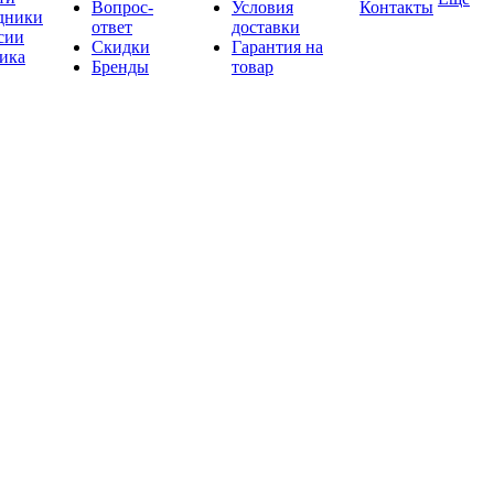
Вопрос-
Условия
Контакты
дники
ответ
доставки
сии
Скидки
Гарантия на
ика
Бренды
товар