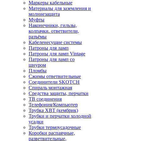
Маркеры кабельные
Материалы для заземления и
молниезащита
Муфты
Наконечники, гильзы,
колпачки. ответвители,
разъёмы
Кабеленесущие системы
Патроны для ламп
Патроны для ламп Vintage
Патроны для ламп со
шнуром
Пломбы
Сжимы ответвительные
Соединители SKOTCH
Спираль монтажная
Средства защиты, перчатки
ТВ соединения
Телефония/Компьютер
Трубка ХВТ (кембрик)
Трубки и перчатки холодной
усадки
Трубки термоусадочные
Коробки распаячные,
разветвительные,