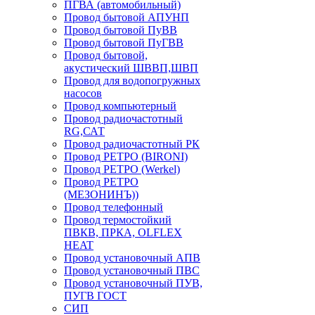
ПГВА (автомобильный)
Провод бытовой АПУНП
Провод бытовой ПуВВ
Провод бытовой ПуГВВ
Провод бытовой,
акустический ШВВП,ШВП
Провод для водопогружных
насосов
Провод компьютерный
Провод радиочастотный
RG,САТ
Провод радиочастотный РК
Провод РЕТРО (BIRONI)
Провод РЕТРО (Werkel)
Провод РЕТРО
(МЕЗОНИНЪ))
Провод телефонный
Провод термостойкий
ПВКВ, ПРКА, OLFLEX
HEAT
Провод установочный АПВ
Провод установочный ПВС
Провод установочный ПУВ,
ПУГВ ГОСТ
СИП