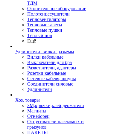
ТДМ
Отопительное оборудование
Полотенцесушители
Тепловентиляторы
Тепловые завесы
Тепловые пушки
Тёплый пол
Ещё
Удлинители, вилки, разьемы
Вилки кабельные
Выключатели для бра
Разветвители, адаптеры
Розетки кабельные
Сетевые кабеля, шнуры
Соединители силовые
Удлинители
Хоз. товары
ЗМ,крючки,клей,держатели
Магниты
Огнеборец
Отпугиватели насекомых и
грызунов
ПАКЕТЫ