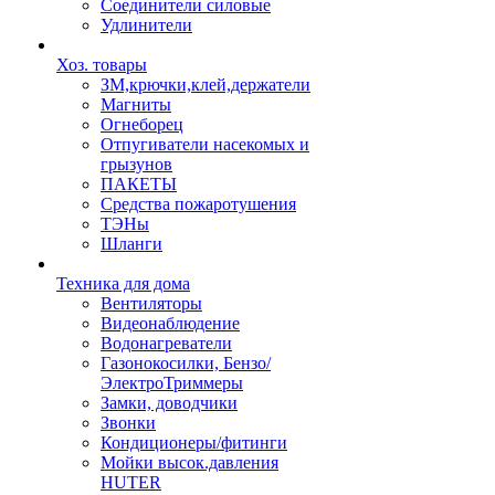
Соединители силовые
Удлинители
Хоз. товары
ЗМ,крючки,клей,держатели
Магниты
Огнеборец
Отпугиватели насекомых и
грызунов
ПАКЕТЫ
Средства пожаротушения
ТЭНы
Шланги
Техника для дома
Вентиляторы
Видеонаблюдение
Водонагреватели
Газонокосилки, Бензо/
ЭлектроТриммеры
Замки, доводчики
Звонки
Кондиционеры/фитинги
Мойки высок.давления
HUTER