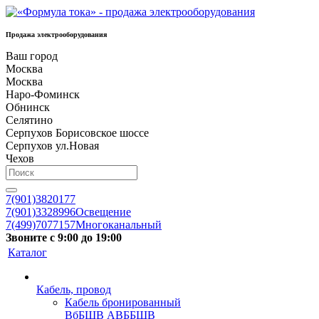
Продажа электрооборудования
Ваш город
Москва
Москва
Наро-Фоминск
Обнинск
Селятино
Серпухов Борисовское шоссе
Серпухов ул.Новая
Чехов
7(901)3820177
7(901)3328996
Освещение
7(499)7077157
Многоканальный
Звоните с 9:00 до 19:00
Каталог
Кабель, провод
Кабель бронированный
ВбБШВ АВББШВ