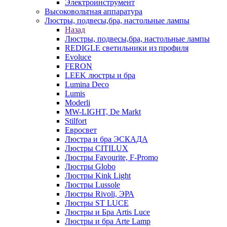
Электроинструмент
Высоковольтная аппаратура
Люстры, подвесы,бра, настольные лампы
Назад
Люстры, подвесы,бра, настольные лампы
REDIGLE светильники из профиля
Evoluce
FERON
LEEK люстры и бра
Lumina Deco
Lumis
Moderli
MW-LIGHT, De Markt
Stilfort
Евросвет
Люстра и бра ЭСКАДА
Люстры CITILUX
Люстры Favourite, F-Promo
Люстры Globo
Люстры Kink Light
Люстры Lussole
Люстры Rivoli, ЭРА
Люстры ST LUCE
Люстры и Бра Artis Luce
Люстры и бра Arte Lamp