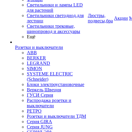
Светильники и лампы LED
для растений
Светильники светодиод.для
Люстры,
Акции
М
лестниц
подвесы,бра
Светильники трековые,
шинопровод и аксессуары
Ещё
Розетки и выключатели
ABB
BERKER
LEGRAND
SIMON
SYSTEME ELECTRIC
(Schneider)
Блоки электроустановочные
Веркель Швеция
ГУСИ Серия
Распродажа розетки и
выключатели
РЕТРО
Розетки и выключатели ТДМ
Серия GIRA
Серия JUNG