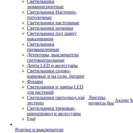
Светильники
люминисцентные
Светильники Настенно-
потолочные
Светильники настольные
Светильники ночники
Светильники под лампу
накаливания
Светильники
промышленные
Детекторы, выключатели
светоконтрольные
Лента LED и аксессуары
Светильники садово-
парковые и на солн. батарее
Фонари
Светильники и лампы LED
для растений
Светильники светодиод.для
Люстры,
Акции
М
лестниц
подвесы,бра
Светильники трековые,
шинопровод и аксессуары
Ещё
Розетки и выключатели