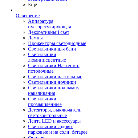
Ещё
Освещение
Аппаратура
пускорегулирующая
Декоративный свет
Лампы
Прожекторы светодиодные
Светильники для бани
Светильники
люминисцентные
Светильники Настенно-
потолочные
Светильники настольные
Светильники ночники
Светильники под лампу
накаливания
Светильники
промышленные
Детекторы, выключатели
светоконтрольные
Лента LED и аксессуары
Светильники садово-
парковые и на солн. батарее
Фонари