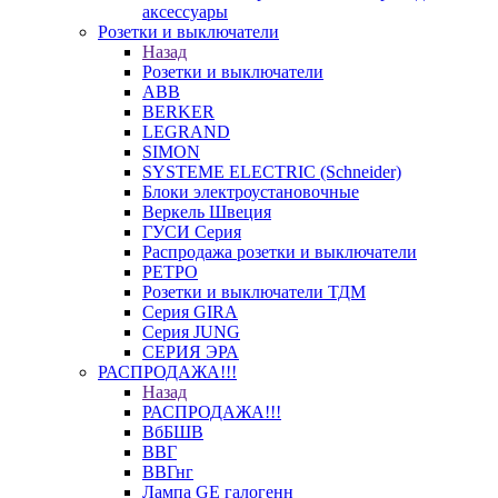
аксессуары
Розетки и выключатели
Назад
Розетки и выключатели
ABB
BERKER
LEGRAND
SIMON
SYSTEME ELECTRIC (Schneider)
Блоки электроустановочные
Веркель Швеция
ГУСИ Серия
Распродажа розетки и выключатели
РЕТРО
Розетки и выключатели ТДМ
Серия GIRA
Серия JUNG
СЕРИЯ ЭРА
РАСПРОДАЖА!!!
Назад
РАСПРОДАЖА!!!
ВбБШВ
ВВГ
ВВГнг
Лампа GE галогенн