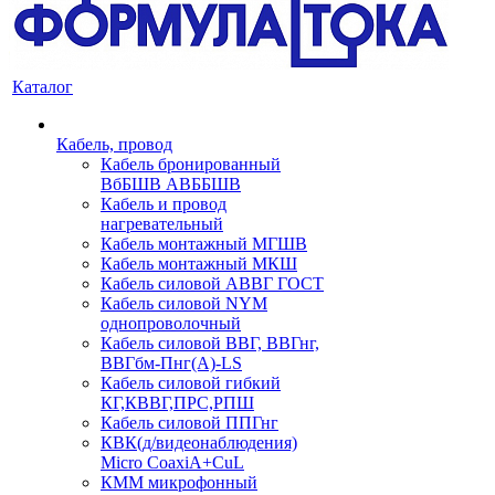
Каталог
Кабель, провод
Кабель бронированный
ВбБШВ АВББШВ
Кабель и провод
нагревательный
Кабель монтажный МГШВ
Кабель монтажный МКШ
Кабель силовой АВВГ ГОСТ
Кабель силовой NYM
однопроволочный
Кабель силовой ВВГ, ВВГнг,
ВВГбм-Пнг(А)-LS
Кабель силовой гибкий
КГ,КВВГ,ПРС,РПШ
Кабель силовой ППГнг
КВК(д/видеонаблюдения)
Micro CoaxiA+CuL
КММ микрофонный