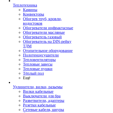
Теплотехника
Камины
Конвекторы
Обогрев труб, кровли,
водостоков
Обогреватели инфрактасные
Обогреватели масляные
Обогреватель газовый
Обогреватель на DIN-рейку
ТДМ
Отопительное оборудование
Полотенцесушители
Тепловентиляторы
Тепловые завесы
Тепловые пушки
Тёплый пол
Ещё
Удлинители, вилки, разьемы
Вилки кабельные
Выключатели для бра
Разветвители, адаптеры
Розетки кабельные
Сетевые кабеля, шнуры