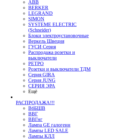
ABB
BERKER
LEGRAND
SIMON
SYSTEME ELECTRIC
(Schneider)
Блоки электроустановочные
Веркель Швеция
ГУСИ Серия
Распродажа розетки и
выключатели
РЕТРО
Розетки и выключатели ТДМ
Серия GIRA
Серия JUNG
СЕРИЯ ЭРА
Ещё
РАСПРОДАЖА!!!
ВбБШВ
ВВГ
ВВГнг
Лампа GE галогенн
Лампы LED SALE
Лампы КЛЛ