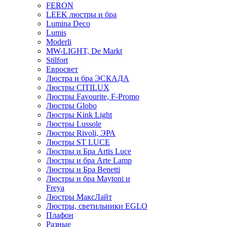
FERON
LEEK люстры и бра
Lumina Deco
Lumis
Moderli
MW-LIGHT, De Markt
Stilfort
Евросвет
Люстра и бра ЭСКАДА
Люстры CITILUX
Люстры Favourite, F-Promo
Люстры Globo
Люстры Kink Light
Люстры Lussole
Люстры Rivoli, ЭРА
Люстры ST LUCE
Люстры и Бра Artis Luce
Люстры и бра Arte Lamp
Люстры и Бра Benetti
Люстры и бра Maytoni и
Freya
Люстры МаксЛайт
Люстры, светильники EGLO
Плафон
Разные