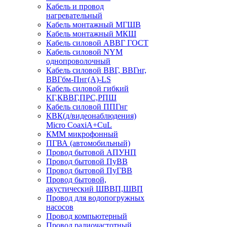
Кабель и провод
нагревательный
Кабель монтажный МГШВ
Кабель монтажный МКШ
Кабель силовой АВВГ ГОСТ
Кабель силовой NYM
однопроволочный
Кабель силовой ВВГ, ВВГнг,
ВВГбм-Пнг(А)-LS
Кабель силовой гибкий
КГ,КВВГ,ПРС,РПШ
Кабель силовой ППГнг
КВК(д/видеонаблюдения)
Micro CoaxiA+CuL
КММ микрофонный
ПГВА (автомобильный)
Провод бытовой АПУНП
Провод бытовой ПуВВ
Провод бытовой ПуГВВ
Провод бытовой,
акустический ШВВП,ШВП
Провод для водопогружных
насосов
Провод компьютерный
Провод радиочастотный