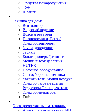
Средства пожаротушения
ТЭНы
Шланги
Техника для дома
Вентиляторы
Видеонаблюдение
Водонагреватели
Газонокосилки, Бензо/
ЭлектроТриммеры
Замки, доводчики
Звонки
Кондиционеры/фитинги
Мойки высок.давления
HUTER
Насосное оборудование
Снегоуборочная техника
Увлажнители, мойки воздуха
Электро газовые плиты
Редукторы Эл.нагреватели
Электрогенераторы
Ещё
Электромонтажные материалы
Арматура для монтажа СИП