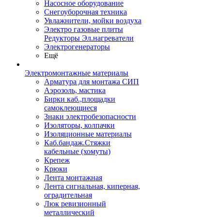
Насосное оборудование
Снегоуборочная техника
Увлажнители, мойки воздуха
Электро газовые плиты
Редукторы Эл.нагреватели
Электрогенераторы
Ещё
Электромонтажные материалы
Арматура для монтажа СИП
Аэрозоль, мастика
Бирки каб.,площадки
самоклеющиеся
Знаки электробезопасности
Изоляторы, колпачки
Изоляционные материалы
Каб.бандаж.Стяжки
кабельные (хомуты)
Крепеж
Крюки
Лента монтажная
Лента сигнальная, киперная,
оградительная
Люк ревизионный
металлический