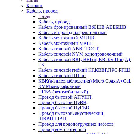
Назад
Каталог
Кабель, провод
Назад
Кабель, провод
Кабель бронированный ВбБШВ АВББШВ
Кабель и провод нагревательный
Кабель монтажный МГШВ
Кабель монтажный МКШ
Кабель силовой АВВГ ГОСТ
Кабель силовой NYM однопроволочный
Кабель силовой ВВГ, ВВГнг, ВВГбм-Пнг(А)-
LS
Кабель силовой гибкий КГ,КВВГ,ПРС,РПШ
Кабель силовой ППГнг
КВК(д/видеонаблюдения) Micro CoaxiA+CuL
КММ микрофонный
ПГВА (автомобильный)
Провод бытовой АПУНП
Провод бытовой ПуВВ
Провод бытовой ПуГВВ
Провод бытовой, акустический
ШВВП,ШВП
Провод для водопогружных насосов
Провод компьютерный