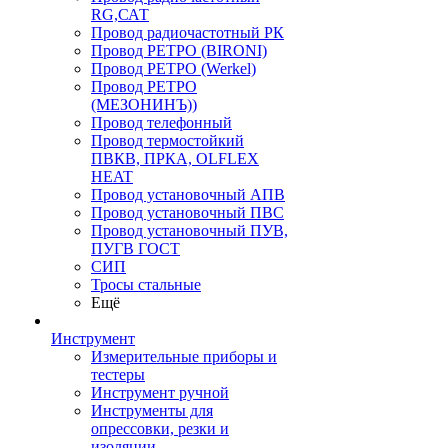
RG,САТ
Провод радиочастотный РК
Провод РЕТРО (BIRONI)
Провод РЕТРО (Werkel)
Провод РЕТРО
(МЕЗОНИНЪ))
Провод телефонный
Провод термостойкий
ПВКВ, ПРКА, OLFLEX
HEAT
Провод установочный АПВ
Провод установочный ПВС
Провод установочный ПУВ,
ПУГВ ГОСТ
СИП
Тросы стальные
Ещё
Инструмент
Измерительные приборы и
тестеры
Инструмент ручной
Инструменты для
опрессовки, резки и
изоляции