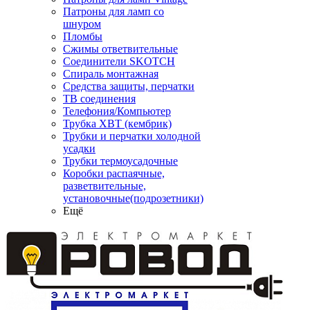
Патроны для ламп со
шнуром
Пломбы
Сжимы ответвительные
Соединители SKOTCH
Спираль монтажная
Средства защиты, перчатки
ТВ соединения
Телефония/Компьютер
Трубка ХВТ (кембрик)
Трубки и перчатки холодной
усадки
Трубки термоусадочные
Коробки распаячные,
разветвительные,
установочные(подрозетники)
Ещё