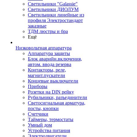
Светильники "Galassie"
Светильники ДИОЛУМ
Светильники линейные из
профиля Электростандарт
заказные
ТДМ люстры и бра
Ещё
Низковольтная аппаратура
Аппаратура защиты
Блок аварийн.включения,
автом. ввода резерва
Контакторы, реле,
магнит.пускатели
Концевые выключатели
Приборы
Розетки на DIN рейку
Рубильники, разъединители
Светосигнальная арматура,
посты, кнопки
Счетчики
Таймеры, термостаты
Умный дом
Устройства питания
Электродвигатели