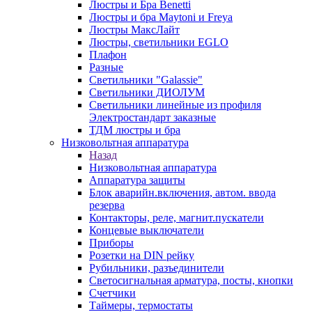
Люстры и Бра Benetti
Люстры и бра Maytoni и Freya
Люстры МаксЛайт
Люстры, светильники EGLO
Плафон
Разные
Светильники "Galassie"
Светильники ДИОЛУМ
Светильники линейные из профиля
Электростандарт заказные
ТДМ люстры и бра
Низковольтная аппаратура
Назад
Низковольтная аппаратура
Аппаратура защиты
Блок аварийн.включения, автом. ввода
резерва
Контакторы, реле, магнит.пускатели
Концевые выключатели
Приборы
Розетки на DIN рейку
Рубильники, разъединители
Светосигнальная арматура, посты, кнопки
Счетчики
Таймеры, термостаты