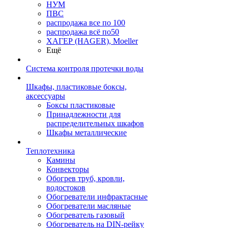
НУМ
ПВС
распродажа все по 100
распродажа всё по50
ХАГЕР (HAGER), Moeller
Ещё
Система контроля протечки воды
Шкафы, пластиковые боксы,
аксессуары
Боксы пластиковые
Принадлежности для
распределительных шкафов
Шкафы металлические
Теплотехника
Камины
Конвекторы
Обогрев труб, кровли,
водостоков
Обогреватели инфрактасные
Обогреватели масляные
Обогреватель газовый
Обогреватель на DIN-рейку