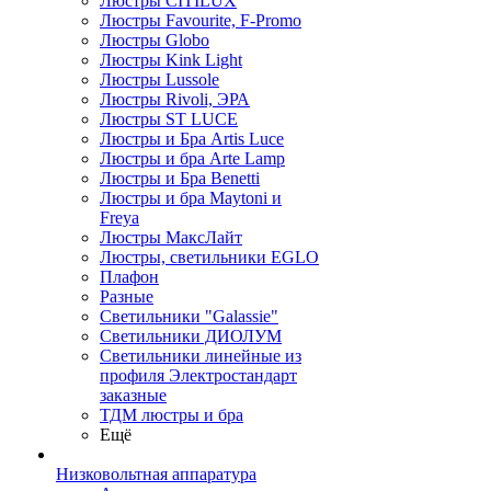
Люстры CITILUX
Люстры Favourite, F-Promo
Люстры Globo
Люстры Kink Light
Люстры Lussole
Люстры Rivoli, ЭРА
Люстры ST LUCE
Люстры и Бра Artis Luce
Люстры и бра Arte Lamp
Люстры и Бра Benetti
Люстры и бра Maytoni и
Freya
Люстры МаксЛайт
Люстры, светильники EGLO
Плафон
Разные
Светильники "Galassie"
Светильники ДИОЛУМ
Светильники линейные из
профиля Электростандарт
заказные
ТДМ люстры и бра
Ещё
Низковольтная аппаратура