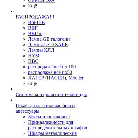
СЕРИЯ ЭРА
Ещё
РАСПРОДАЖА!!!
ВбБШВ
ВВГ
ВВГнг
Лампа GE галогенн
Лампы LED SALE
Лампы КЛЛ
НУМ
ПВС
распродажа все по 100
распродажа всё по50
ХАГЕР (HAGER), Moeller
Ещё
Система контроля протечки воды
Шкафы, пластиковые боксы,
аксессуары
Боксы пластиковые
Принадлежности для
распределительных шкафов
Шкафы металлические