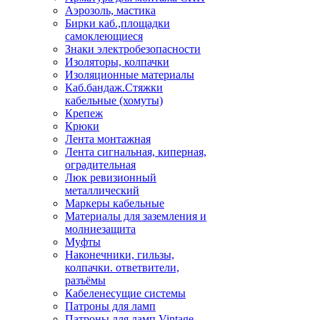
Аэрозоль, мастика
Бирки каб.,площадки
самоклеющиеся
Знаки электробезопасности
Изоляторы, колпачки
Изоляционные материалы
Каб.бандаж.Стяжки
кабельные (хомуты)
Крепеж
Крюки
Лента монтажная
Лента сигнальная, киперная,
оградительная
Люк ревизионный
металлический
Маркеры кабельные
Материалы для заземления и
молниезащита
Муфты
Наконечники, гильзы,
колпачки. ответвители,
разъёмы
Кабеленесущие системы
Патроны для ламп
Патроны для ламп Vintage