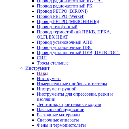
Провод радиочастотный RG,САТ
Провод радиочастотный РК
Провод РЕТРО (BIRONI)
Провод РЕТРО (Werkel)
Провод РЕТРО (МЕЗОНИНЪ))
Провод телефонный
Провод термостойкий ПВКВ, ПРКА,
OLFLEX HEAT
Провод установочный АПВ
Провод установочный ПВС
Провод установочный ПУВ, ПУГВ ГОСТ
СИП
Тросы стальные
Инструмент
Назад
Инструмент
Измерительные приборы и тестеры
Инструмент ручной
Инструменты для опрессовки, резки и
изоляции
Лестницы, строительные ходули
Паяльное оборудование
Расходные материалы
Сварочные аппараты
Фены и термопистолеты