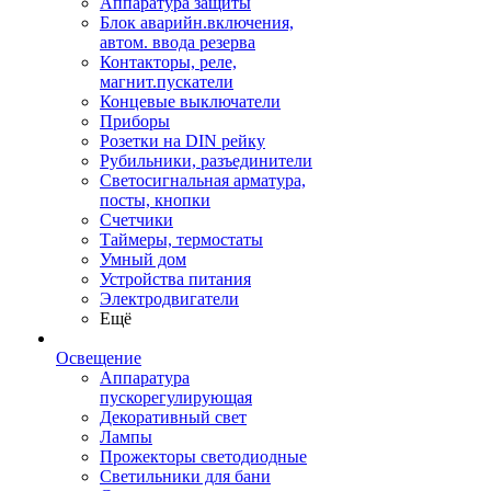
Аппаратура защиты
Блок аварийн.включения,
автом. ввода резерва
Контакторы, реле,
магнит.пускатели
Концевые выключатели
Приборы
Розетки на DIN рейку
Рубильники, разъединители
Светосигнальная арматура,
посты, кнопки
Счетчики
Таймеры, термостаты
Умный дом
Устройства питания
Электродвигатели
Ещё
Освещение
Аппаратура
пускорегулирующая
Декоративный свет
Лампы
Прожекторы светодиодные
Светильники для бани