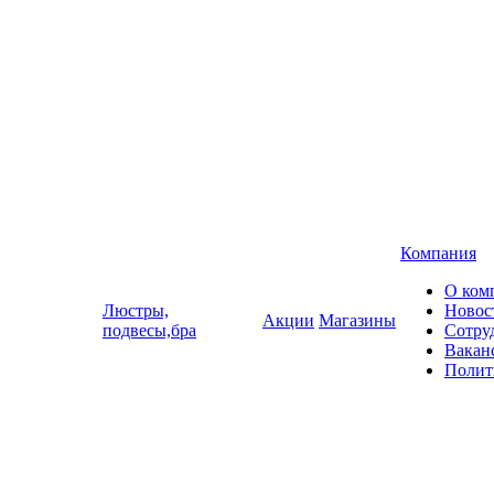
Компания
О ком
Люстры,
Новос
Акции
Магазины
подвесы,бра
Сотру
Вакан
Полит