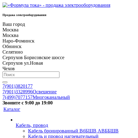
Продажа электрооборудования
Ваш город
Москва
Москва
Наро-Фоминск
Обнинск
Селятино
Серпухов Борисовское шоссе
Серпухов ул.Новая
Чехов
7(901)3820177
7(901)3328996
Освещение
7(499)7077157
Многоканальный
Звоните с 9:00 до 19:00
Каталог
Кабель, провод
Кабель бронированный ВбБШВ АВББШВ
Кабель и провод нагревательный