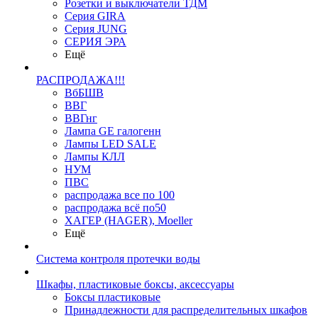
Розетки и выключатели ТДМ
Серия GIRA
Серия JUNG
СЕРИЯ ЭРА
Ещё
РАСПРОДАЖА!!!
ВбБШВ
ВВГ
ВВГнг
Лампа GE галогенн
Лампы LED SALE
Лампы КЛЛ
НУМ
ПВС
распродажа все по 100
распродажа всё по50
ХАГЕР (HAGER), Moeller
Ещё
Система контроля протечки воды
Шкафы, пластиковые боксы, аксессуары
Боксы пластиковые
Принадлежности для распределительных шкафов