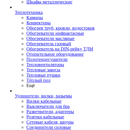
Шкафы металлические
Теплотехника
Камины
Конвекторы
Обогрев труб, кровли, водостоков
Обогреватели инфрактасные
Обогреватели масляные
Обогреватель газовый
Обогреватель на DIN-рейку ТДМ
Отопительное оборудование
Полотенцесушители
Тепловентиляторы
Тепловые завесы
Тепловые пушки
Тёплый пол
Ещё
Удлинители, вилки, разьемы
Вилки кабельные
Выключатели для бра
Разветвители, адаптеры
Розетки кабельные
Сетевые кабеля, шнуры
Соединители силовые