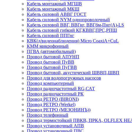
Кабель монтажный МГШВ
Кабель монтажный МКШ
Кабель силовой АВВГ ГОСТ
Кабель силовой NYM однопроволочный
Кабель силовой ВВГ, ВВГнг, ВВГбм-Пнг(А)-LS
Кабель силовой гибкий КГ,КВВГ,ПРС,РПШ
Кабель силовой ППГнг
КВК(д/видеонаблюдения) Micro CoaxiA+CuL
КММ микрофонный
ПГВА (автомобильный)
Провод бытовой АПУНП
Провод бытовой ПуВВ
Провод бытовой ПуГВВ
Провод бытовой, акустический ШВВП,ШВП
Провод для водопогружных насосов
Провод компьютерный
Провод радиочастотный RG,САТ
Провод радиочастотный РК
Провод РЕТРО (BIRONI)
Провод РЕТРО (Werkel)
Провод РЕТРО (МЕЗОНИНЪ))
Провод телефонный
Провод термостойкий ПВКВ, ПРКА, OLFLEX HE
Провод установочный АПВ
Провод установочный ПВС