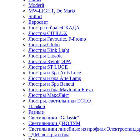
Moderli
MW-LIGHT, De Markt
Stilfort
Евросвет
Люстра и бра ЭСКАДА
Люстры CITILUX
Люстры Favourite, F-Promo
Люстры Globo
Люстры Kink Light
Люстры Lussole
Люстры Rivoli, ЭРА
Люстры ST LUCE
Люстры и Бра Artis Luce
Люстры и бра Arte Lamp
Люстры и Бра Benetti
Люстры и бра Maytoni и Freya
Люстры МаксЛайт
Люстры, светильники EGLO
Плафон
Разные
Светильники "Galassie"
Светильники ДИОЛУМ
Светильники линейные из профиля Электростандар
ТДМ люстры и бра