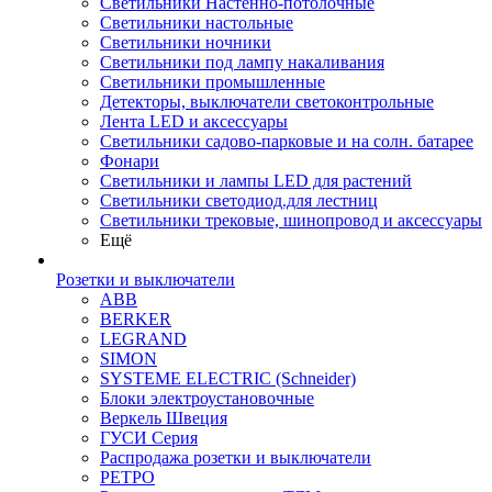
Светильники Настенно-потолочные
Светильники настольные
Светильники ночники
Светильники под лампу накаливания
Светильники промышленные
Детекторы, выключатели светоконтрольные
Лента LED и аксессуары
Светильники садово-парковые и на солн. батарее
Фонари
Светильники и лампы LED для растений
Светильники светодиод.для лестниц
Светильники трековые, шинопровод и аксессуары
Ещё
Розетки и выключатели
ABB
BERKER
LEGRAND
SIMON
SYSTEME ELECTRIC (Schneider)
Блоки электроустановочные
Веркель Швеция
ГУСИ Серия
Распродажа розетки и выключатели
РЕТРО