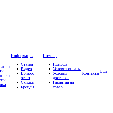
Информация
Помощь
Статьи
Помощь
пании
Видео
Условия оплаты
ти
Ещё
Вопрос-
Условия
Контакты
дники
ответ
доставки
сии
Скидки
Гарантия на
ика
Бренды
товар