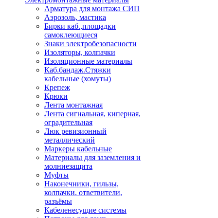
Арматура для монтажа СИП
Аэрозоль, мастика
Бирки каб.,площадки
самоклеющиеся
Знаки электробезопасности
Изоляторы, колпачки
Изоляционные материалы
Каб.бандаж.Стяжки
кабельные (хомуты)
Крепеж
Крюки
Лента монтажная
Лента сигнальная, киперная,
оградительная
Люк ревизионный
металлический
Маркеры кабельные
Материалы для заземления и
молниезащита
Муфты
Наконечники, гильзы,
колпачки. ответвители,
разъёмы
Кабеленесущие системы