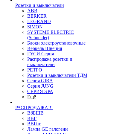
Розетки и выключатели
ABB
BERKER
LEGRAND
SIMON
SYSTEME ELECTRIC
(Schneider)
Блоки электроустановочные
Веркель Швеция
ГУСИ Серия
Распродажа розетки и
выключатели
РЕТРО
Розетки и выключатели ТДМ
Серия GIRA
Серия JUNG
СЕРИЯ ЭРА
Ещё
РАСПРОДАЖА!!!
ВбБШВ
ВВГ
ВВГнг
Лампа GE галогенн