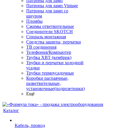
Патроны для ламп
Патроны для ламп Vintage
Патроны для ламп со
шнуром
Пломбы
Сжимы ответвительные
Соединители SKOTCH
Спираль монтажная
Средства защиты, перчатки
ТВ соединения
Телефония/Компьютер
Трубка ХВТ (кембрик)
Трубки и перчатки холодной
усадки
Трубки термоусадочные
Коробки распаячные,
разветвительные,
установочные(подрозетники)
Ещё
Каталог
Кабель, провод