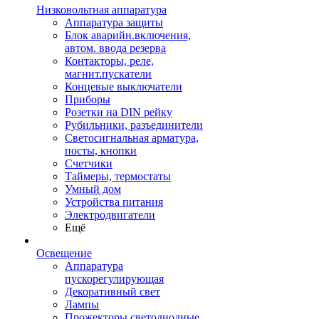
Низковольтная аппаратура
Аппаратура защиты
Блок аварийн.включения,
автом. ввода резерва
Контакторы, реле,
магнит.пускатели
Концевые выключатели
Приборы
Розетки на DIN рейку
Рубильники, разъединители
Светосигнальная арматура,
посты, кнопки
Счетчики
Таймеры, термостаты
Умный дом
Устройства питания
Электродвигатели
Ещё
Освещение
Аппаратура
пускорегулирующая
Декоративный свет
Лампы
Прожекторы светодиодные