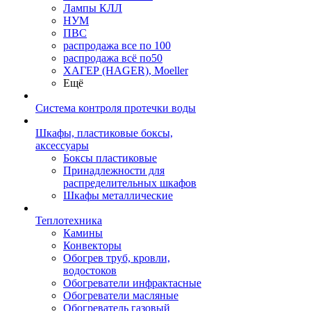
Лампы КЛЛ
НУМ
ПВС
распродажа все по 100
распродажа всё по50
ХАГЕР (HAGER), Moeller
Ещё
Система контроля протечки воды
Шкафы, пластиковые боксы,
аксессуары
Боксы пластиковые
Принадлежности для
распределительных шкафов
Шкафы металлические
Теплотехника
Камины
Конвекторы
Обогрев труб, кровли,
водостоков
Обогреватели инфрактасные
Обогреватели масляные
Обогреватель газовый