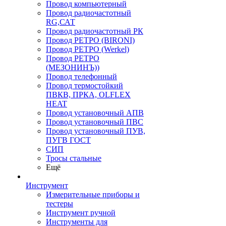
Провод компьютерный
Провод радиочастотный
RG,САТ
Провод радиочастотный РК
Провод РЕТРО (BIRONI)
Провод РЕТРО (Werkel)
Провод РЕТРО
(МЕЗОНИНЪ))
Провод телефонный
Провод термостойкий
ПВКВ, ПРКА, OLFLEX
HEAT
Провод установочный АПВ
Провод установочный ПВС
Провод установочный ПУВ,
ПУГВ ГОСТ
СИП
Тросы стальные
Ещё
Инструмент
Измерительные приборы и
тестеры
Инструмент ручной
Инструменты для