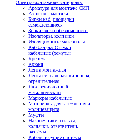
Электромонтажные материалы
Арматура для монтажа СИП
Аэрозоль, мастика
Бирки каб.,площадки
самоклеющиеся
Знаки электробезопасности
Изоляторы, колпачки
Изоляционные материалы
Каб.бандаж.Стяжки
кабельные (хомуты)
Крепеж
Крюки
Лента монтажная
Лента сигнальная, киперная,
оградительная
Люк ревизионный
металлический
Маркеры кабельные
Материалы для заземления и
молниезащита
Муфты
Наконечники, гильзы,
колпачки. ответвители,
разъёмы
Кабеленесущие системы