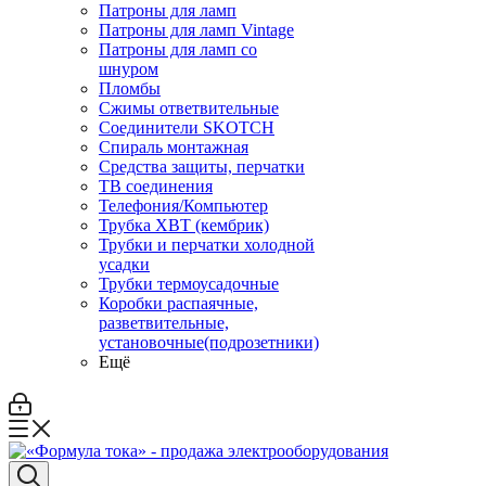
Патроны для ламп
Патроны для ламп Vintage
Патроны для ламп со
шнуром
Пломбы
Сжимы ответвительные
Соединители SKOTCH
Спираль монтажная
Средства защиты, перчатки
ТВ соединения
Телефония/Компьютер
Трубка ХВТ (кембрик)
Трубки и перчатки холодной
усадки
Трубки термоусадочные
Коробки распаячные,
разветвительные,
установочные(подрозетники)
Ещё