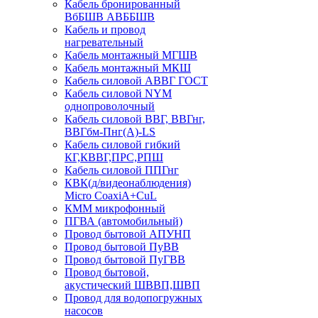
Кабель бронированный
ВбБШВ АВББШВ
Кабель и провод
нагревательный
Кабель монтажный МГШВ
Кабель монтажный МКШ
Кабель силовой АВВГ ГОСТ
Кабель силовой NYM
однопроволочный
Кабель силовой ВВГ, ВВГнг,
ВВГбм-Пнг(А)-LS
Кабель силовой гибкий
КГ,КВВГ,ПРС,РПШ
Кабель силовой ППГнг
КВК(д/видеонаблюдения)
Micro CoaxiA+CuL
КММ микрофонный
ПГВА (автомобильный)
Провод бытовой АПУНП
Провод бытовой ПуВВ
Провод бытовой ПуГВВ
Провод бытовой,
акустический ШВВП,ШВП
Провод для водопогружных
насосов