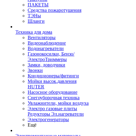
ПАКЕТЫ
Средства пожаротушения
ТЭНы
Шланги
Техника для дома
Вентиляторы
Видеонаблюдение
Водонагреватели
Газонокосилки, Бензо/
ЭлектроТриммеры
Замки, доводчики
Звонки
Кондиционеры/фитинги
Мойки высок.давления
HUTER
Насосное оборудование
Снегоуборочная техника
Увлажнители, мойки воздуха
Электро газовые плиты
Редукторы Эл.нагреватели
Электрогенераторы
Ещё
Электромонтажные материалы