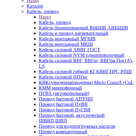
Назад
Каталог
Кабель, провод
Назад
Кабель, провод
Кабель бронированный ВбБШВ АВББШВ
Кабель и провод нагревательный
Кабель монтажный МГШВ
Кабель монтажный МКШ
Кабель силовой АВВГ ГОСТ
Кабель силовой NYM однопроволочный
Кабель силовой ВВГ, ВВГнг, ВВГбм-Пнг(А)-
LS
Кабель силовой гибкий КГ,КВВГ,ПРС,РПШ
Кабель силовой ППГнг
КВК(д/видеонаблюдения) Micro CoaxiA+CuL
КММ микрофонный
ПГВА (автомобильный)
Провод бытовой АПУНП
Провод бытовой ПуВВ
Провод бытовой ПуГВВ
Провод бытовой, акустический
ШВВП,ШВП
Провод для водопогружных насосов
Провод компьютерный