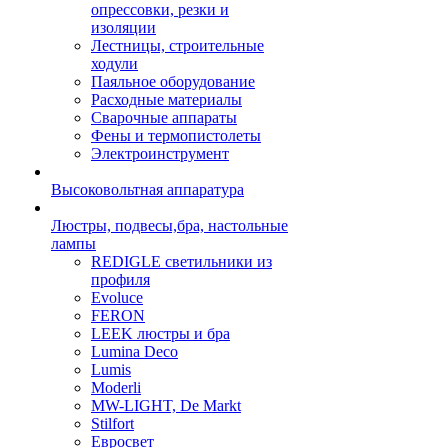
опрессовки, резки и
изоляции
Лестницы, строительные
ходули
Паяльное оборудование
Расходные материалы
Сварочные аппараты
Фены и термопистолеты
Электроинструмент
Высоковольтная аппаратура
Люстры, подвесы,бра, настольные
лампы
REDIGLE светильники из
профиля
Evoluce
FERON
LEEK люстры и бра
Lumina Deco
Lumis
Moderli
MW-LIGHT, De Markt
Stilfort
Евросвет