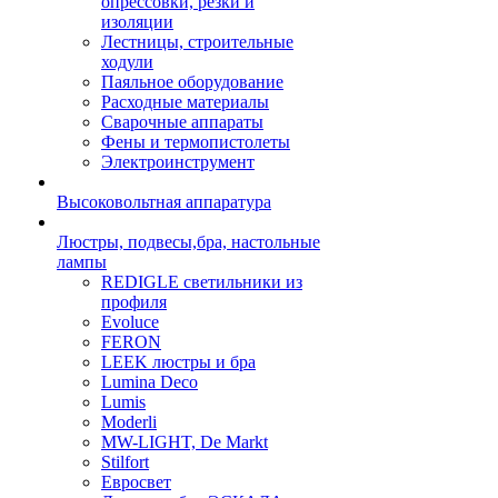
опрессовки, резки и
изоляции
Лестницы, строительные
ходули
Паяльное оборудование
Расходные материалы
Сварочные аппараты
Фены и термопистолеты
Электроинструмент
Высоковольтная аппаратура
Люстры, подвесы,бра, настольные
лампы
REDIGLE светильники из
профиля
Evoluce
FERON
LEEK люстры и бра
Lumina Deco
Lumis
Moderli
MW-LIGHT, De Markt
Stilfort
Евросвет