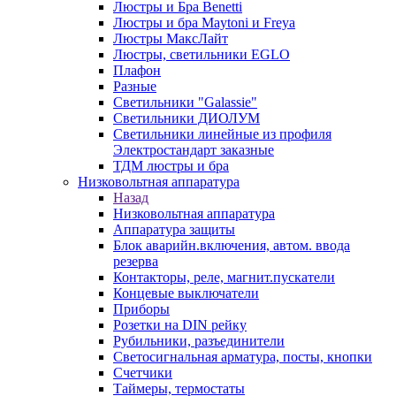
Люстры и Бра Benetti
Люстры и бра Maytoni и Freya
Люстры МаксЛайт
Люстры, светильники EGLO
Плафон
Разные
Светильники "Galassie"
Светильники ДИОЛУМ
Светильники линейные из профиля
Электростандарт заказные
ТДМ люстры и бра
Низковольтная аппаратура
Назад
Низковольтная аппаратура
Аппаратура защиты
Блок аварийн.включения, автом. ввода
резерва
Контакторы, реле, магнит.пускатели
Концевые выключатели
Приборы
Розетки на DIN рейку
Рубильники, разъединители
Светосигнальная арматура, посты, кнопки
Счетчики
Таймеры, термостаты