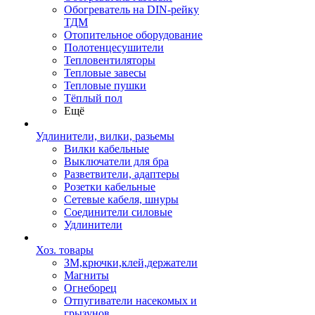
Обогреватель на DIN-рейку
ТДМ
Отопительное оборудование
Полотенцесушители
Тепловентиляторы
Тепловые завесы
Тепловые пушки
Тёплый пол
Ещё
Удлинители, вилки, разьемы
Вилки кабельные
Выключатели для бра
Разветвители, адаптеры
Розетки кабельные
Сетевые кабеля, шнуры
Соединители силовые
Удлинители
Хоз. товары
ЗМ,крючки,клей,держатели
Магниты
Огнеборец
Отпугиватели насекомых и
грызунов