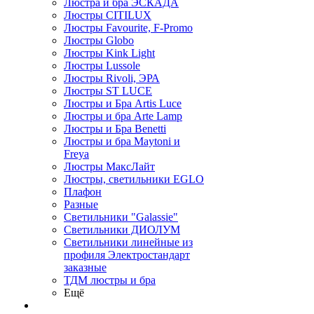
Люстра и бра ЭСКАДА
Люстры CITILUX
Люстры Favourite, F-Promo
Люстры Globo
Люстры Kink Light
Люстры Lussole
Люстры Rivoli, ЭРА
Люстры ST LUCE
Люстры и Бра Artis Luce
Люстры и бра Arte Lamp
Люстры и Бра Benetti
Люстры и бра Maytoni и
Freya
Люстры МаксЛайт
Люстры, светильники EGLO
Плафон
Разные
Светильники "Galassie"
Светильники ДИОЛУМ
Светильники линейные из
профиля Электростандарт
заказные
ТДМ люстры и бра
Ещё