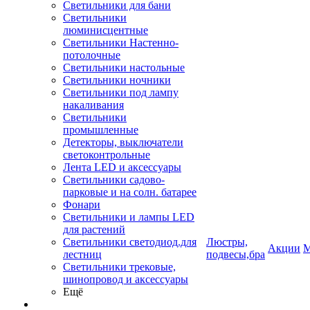
Светильники для бани
Светильники
люминисцентные
Светильники Настенно-
потолочные
Светильники настольные
Светильники ночники
Светильники под лампу
накаливания
Светильники
промышленные
Детекторы, выключатели
светоконтрольные
Лента LED и аксессуары
Светильники садово-
парковые и на солн. батарее
Фонари
Светильники и лампы LED
для растений
Светильники светодиод.для
Люстры,
Акции
М
лестниц
подвесы,бра
Светильники трековые,
шинопровод и аксессуары
Ещё