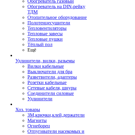
Обогреватель газовый
Обогреватель на DIN-рейку
ТДМ
Отопительное оборудование
Полотенцесушители
Тепловентиляторы
Тепловые завесы
Тепловые пушки
Тёплый пол
Ещё
Удлинители, вилки, разьемы
Вилки кабельные
Выключатели для бра
Разветвители, адаптеры
Розетки кабельные
Сетевые кабеля, шнуры
Соединители силовые
Удлинители
Хоз. товары
ЗМ,крючки,клей,держатели
Магниты
Огнеборец
Отпугиватели насекомых и