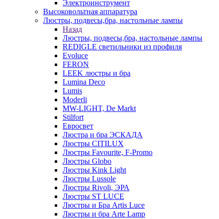
Электроинструмент
Высоковольтная аппаратура
Люстры, подвесы,бра, настольные лампы
Назад
Люстры, подвесы,бра, настольные лампы
REDIGLE светильники из профиля
Evoluce
FERON
LEEK люстры и бра
Lumina Deco
Lumis
Moderli
MW-LIGHT, De Markt
Stilfort
Евросвет
Люстра и бра ЭСКАДА
Люстры CITILUX
Люстры Favourite, F-Promo
Люстры Globo
Люстры Kink Light
Люстры Lussole
Люстры Rivoli, ЭРА
Люстры ST LUCE
Люстры и Бра Artis Luce
Люстры и бра Arte Lamp