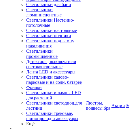
Светильники для бани
Светильники
люминисцентные
Светильники Настенно-
потолочные
Светильники настольные
Светильники ночники
Светильники под лампу
накаливания
Светильники
промышленные
Детекторы, выключатели
светоконтрольные
Лента LED и аксессуары
Светильники садово-
парковые и на солн. батарее
Фонари
Светильники и лампы LED
для растений
Светильники светодиод.для
Люстры,
Акции
М
лестниц
подвесы,бра
Светильники трековые,
шинопровод и аксессуары
Ещё