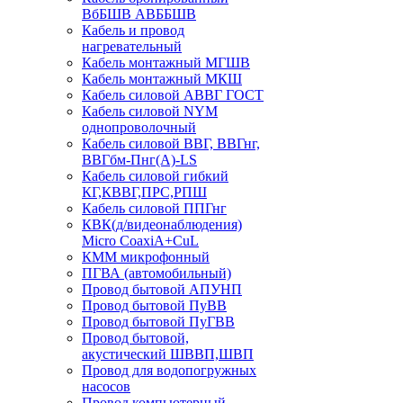
ВбБШВ АВББШВ
Кабель и провод
нагревательный
Кабель монтажный МГШВ
Кабель монтажный МКШ
Кабель силовой АВВГ ГОСТ
Кабель силовой NYM
однопроволочный
Кабель силовой ВВГ, ВВГнг,
ВВГбм-Пнг(А)-LS
Кабель силовой гибкий
КГ,КВВГ,ПРС,РПШ
Кабель силовой ППГнг
КВК(д/видеонаблюдения)
Micro CoaxiA+CuL
КММ микрофонный
ПГВА (автомобильный)
Провод бытовой АПУНП
Провод бытовой ПуВВ
Провод бытовой ПуГВВ
Провод бытовой,
акустический ШВВП,ШВП
Провод для водопогружных
насосов
Провод компьютерный