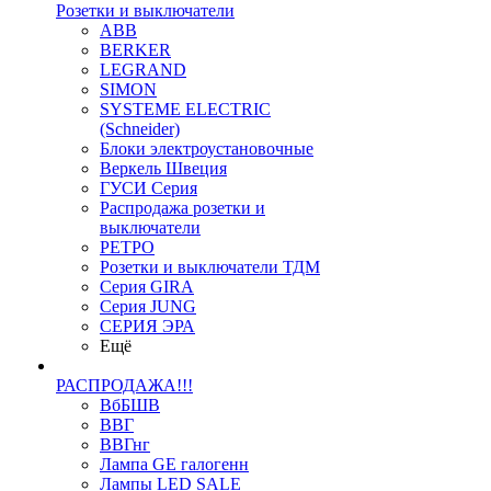
Розетки и выключатели
ABB
BERKER
LEGRAND
SIMON
SYSTEME ELECTRIC
(Schneider)
Блоки электроустановочные
Веркель Швеция
ГУСИ Серия
Распродажа розетки и
выключатели
РЕТРО
Розетки и выключатели ТДМ
Серия GIRA
Серия JUNG
СЕРИЯ ЭРА
Ещё
РАСПРОДАЖА!!!
ВбБШВ
ВВГ
ВВГнг
Лампа GE галогенн
Лампы LED SALE