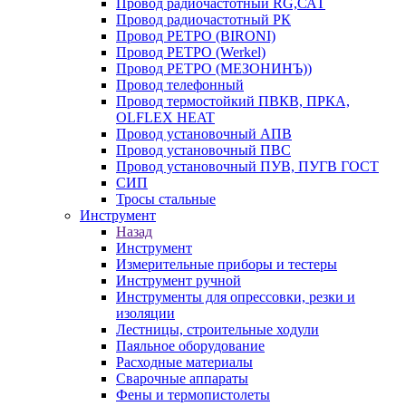
Провод радиочастотный RG,САТ
Провод радиочастотный РК
Провод РЕТРО (BIRONI)
Провод РЕТРО (Werkel)
Провод РЕТРО (МЕЗОНИНЪ))
Провод телефонный
Провод термостойкий ПВКВ, ПРКА,
OLFLEX HEAT
Провод установочный АПВ
Провод установочный ПВС
Провод установочный ПУВ, ПУГВ ГОСТ
СИП
Тросы стальные
Инструмент
Назад
Инструмент
Измерительные приборы и тестеры
Инструмент ручной
Инструменты для опрессовки, резки и
изоляции
Лестницы, строительные ходули
Паяльное оборудование
Расходные материалы
Сварочные аппараты
Фены и термопистолеты