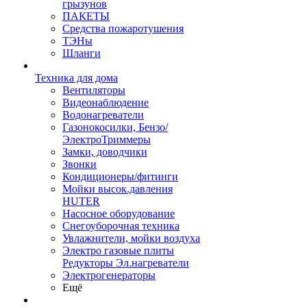
грызунов
ПАКЕТЫ
Средства пожаротушения
ТЭНы
Шланги
Техника для дома
Вентиляторы
Видеонаблюдение
Водонагреватели
Газонокосилки, Бензо/
ЭлектроТриммеры
Замки, доводчики
Звонки
Кондиционеры/фитинги
Мойки высок.давления
HUTER
Насосное оборудование
Снегоуборочная техника
Увлажнители, мойки воздуха
Электро газовые плиты
Редукторы Эл.нагреватели
Электрогенераторы
Ещё