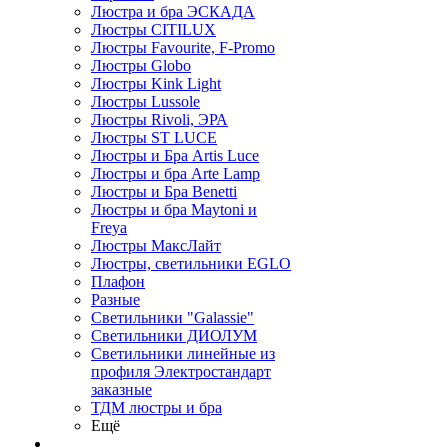
Люстра и бра ЭСКАДА
Люстры CITILUX
Люстры Favourite, F-Promo
Люстры Globo
Люстры Kink Light
Люстры Lussole
Люстры Rivoli, ЭРА
Люстры ST LUCE
Люстры и Бра Artis Luce
Люстры и бра Arte Lamp
Люстры и Бра Benetti
Люстры и бра Maytoni и
Freya
Люстры МаксЛайт
Люстры, светильники EGLO
Плафон
Разные
Светильники "Galassie"
Светильники ДИОЛУМ
Светильники линейные из
профиля Электростандарт
заказные
ТДМ люстры и бра
Ещё