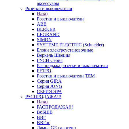
аксессуары
Розетки и выключатели
Назад
Розетки и выключатели
ABB
BERKER
LEGRAND
SIMON
SYSTEME ELECTRIC (Schneider)
Блоки электроустановочные
Веркель Швеция
ГУСИ Серия
Распродажа розетки и выключатели
РЕТРО
Розетки и выключатели ТДМ
Серия GIRA
Серия JUNG
СЕРИЯ ЭРА
РАСПРОДАЖА!!!
Назад
РАСПРОДАЖА!!!
ВбБШВ
ВВГ
ВВГнг
Лампа GE галогенн