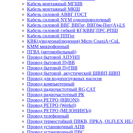
Кабель монтажный МГШВ
Кабель монтажный МКШ
Кабель силовой АВВГ ГОСТ
Кабель силовой NYM однопроволочный
Кабель силовой ВВГ, ВВГнг, ВВГбм-Пнг(А)-LS
Кабель силовой гибкий КГ,КВВГ,ПРС,РПШ
Кабель силовой ППГнг
КВК(д/видеонаблюдения) Micro CoaxiA+CuL
КММ микрофонный
ПГВА (автомобильный)
Провод бытовой АПУНП
Провод бытовой ПуВВ
Провод бытовой ПуГВВ
Провод бытовой, акустический ШВВП,ШВП
Провод для водопогружных насосов
Провод компьютерный
Провод радиочастотный RG,САТ
Провод радиочастотный РК
Провод РЕТРО (BIRONI)
Провод РЕТРО (Werkel)
Провод РЕТРО (МЕЗОНИНЪ))
Провод телефонный
Провод термостойкий ПВКВ, ПРКА, OLFLEX HE
Провод установочный АПВ
Провод установочный ПВС