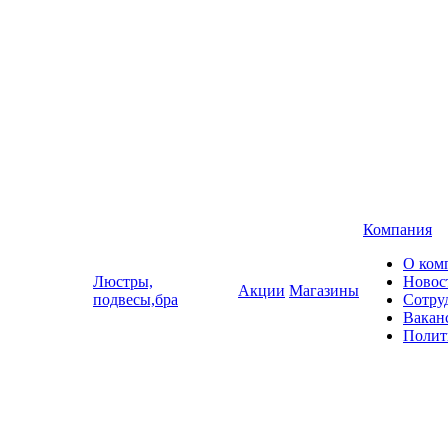
Компания
О ком
Люстры,
Новос
Акции
Магазины
подвесы,бра
Сотру
Вакан
Полит