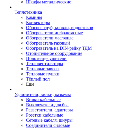
Шкафы металлические
Теплотехника
Камины
Конвекторы
Обогрев труб, кровли, водостоков
Обогреватели инфрактасные
Обогреватели масляные
Обогреватель газовый
Обогреватель на DIN-рейку ТДМ
Отопительное оборудование
Полотенцесушители
Тепловентиляторы
Тепловые завесы
Тепловые пушки
Тёплый пол
Ещё
Удлинители, вилки, разьемы
Вилки кабельные
Выключатели для бра
Разветвители, адаптеры
Розетки кабельные
Сетевые кабеля, шнуры
Соединители силовые