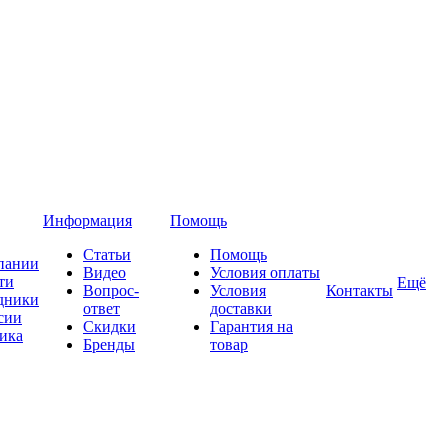
Информация
Помощь
Статьи
Помощь
пании
Видео
Условия оплаты
ти
Ещё
Вопрос-
Условия
Контакты
дники
ответ
доставки
сии
Скидки
Гарантия на
ика
Бренды
товар