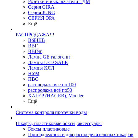
Розетки и выключатели ТДМ
Серия GIRA
Серия JUNG
СЕРИЯ ЭРА
Ещё
РАСПРОДАЖА!!!
ВбБШВ
ВВГ
ВВГнг
Лампа GE галогенн
Лампы LED SALE
Лампы КЛЛ
НУМ
ПВС
распродажа все по 100
распродажа всё по50
ХАГЕР (HAGER), Moeller
Ещё
Система контроля протечки воды
Шкафы, пластиковые боксы, аксессуары
Боксы пластиковые
Принадлежности для распределительных шкафов