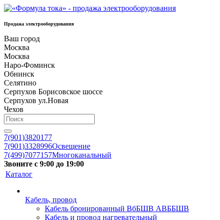
Продажа электрооборудования
Ваш город
Москва
Москва
Наро-Фоминск
Обнинск
Селятино
Серпухов Борисовское шоссе
Серпухов ул.Новая
Чехов
7(901)3820177
7(901)3328996
Освещение
7(499)7077157
Многоканальный
Звоните с 9:00 до 19:00
Каталог
Кабель, провод
Кабель бронированный ВбБШВ АВББШВ
Кабель и провод нагревательный