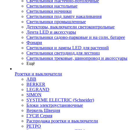
Светильники Настенно-потолочные
Светильники настольные
Светильники ночники
Светильники под лампу накаливания
Светильники промышленные
Детекторы, выключатели светоконтрольные
Лента LED и аксессуары
Светильники садово-парковые и на солн. батарее
Фонари
Светильники и лампы LED для растений
Светильники светодиод.для лестниц
Светильники трековые, шинопровод и аксессуары
Ещё
Розетки и выключатели
ABB
BERKER
LEGRAND
SIMON
SYSTEME ELECTRIC (Schneider)
Блоки электроустановочные
Веркель Швеция
ГУСИ Серия
Распродажа розетки и выключатели
РЕТРО