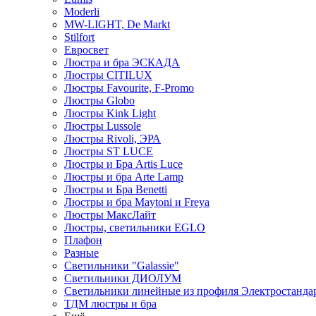
Moderli
MW-LIGHT, De Markt
Stilfort
Евросвет
Люстра и бра ЭСКАДА
Люстры CITILUX
Люстры Favourite, F-Promo
Люстры Globo
Люстры Kink Light
Люстры Lussole
Люстры Rivoli, ЭРА
Люстры ST LUCE
Люстры и Бра Artis Luce
Люстры и бра Arte Lamp
Люстры и Бра Benetti
Люстры и бра Maytoni и Freya
Люстры МаксЛайт
Люстры, светильники EGLO
Плафон
Разные
Светильники "Galassie"
Светильники ДИОЛУМ
Светильники линейные из профиля Электростандар
ТДМ люстры и бра