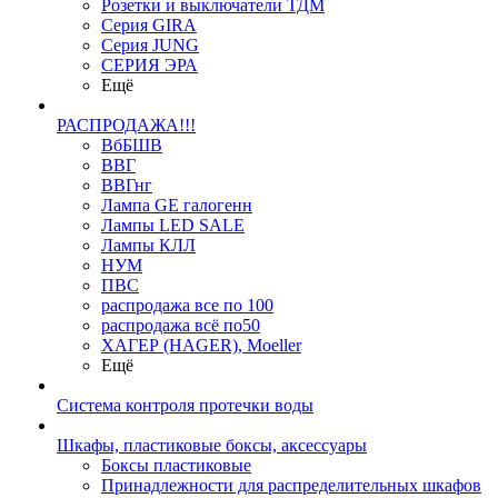
Розетки и выключатели ТДМ
Серия GIRA
Серия JUNG
СЕРИЯ ЭРА
Ещё
РАСПРОДАЖА!!!
ВбБШВ
ВВГ
ВВГнг
Лампа GE галогенн
Лампы LED SALE
Лампы КЛЛ
НУМ
ПВС
распродажа все по 100
распродажа всё по50
ХАГЕР (HAGER), Moeller
Ещё
Система контроля протечки воды
Шкафы, пластиковые боксы, аксессуары
Боксы пластиковые
Принадлежности для распределительных шкафов