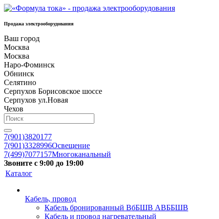
Продажа электрооборудования
Ваш город
Москва
Москва
Наро-Фоминск
Обнинск
Селятино
Серпухов Борисовское шоссе
Серпухов ул.Новая
Чехов
7(901)3820177
7(901)3328996
Освещение
7(499)7077157
Многоканальный
Звоните с 9:00 до 19:00
Каталог
Кабель, провод
Кабель бронированный ВбБШВ АВББШВ
Кабель и провод нагревательный