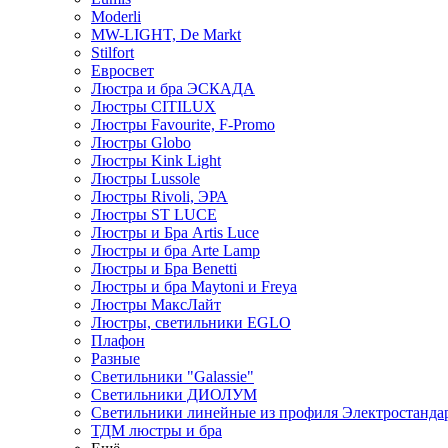
Moderli
MW-LIGHT, De Markt
Stilfort
Евросвет
Люстра и бра ЭСКАДА
Люстры CITILUX
Люстры Favourite, F-Promo
Люстры Globo
Люстры Kink Light
Люстры Lussole
Люстры Rivoli, ЭРА
Люстры ST LUCE
Люстры и Бра Artis Luce
Люстры и бра Arte Lamp
Люстры и Бра Benetti
Люстры и бра Maytoni и Freya
Люстры МаксЛайт
Люстры, светильники EGLO
Плафон
Разные
Светильники "Galassie"
Светильники ДИОЛУМ
Светильники линейные из профиля Электростандар
ТДМ люстры и бра