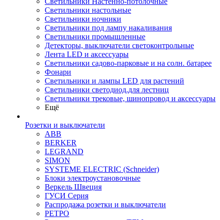
Светильники Настенно-потолочные
Светильники настольные
Светильники ночники
Светильники под лампу накаливания
Светильники промышленные
Детекторы, выключатели светоконтрольные
Лента LED и аксессуары
Светильники садово-парковые и на солн. батарее
Фонари
Светильники и лампы LED для растений
Светильники светодиод.для лестниц
Светильники трековые, шинопровод и аксессуары
Ещё
Розетки и выключатели
ABB
BERKER
LEGRAND
SIMON
SYSTEME ELECTRIC (Schneider)
Блоки электроустановочные
Веркель Швеция
ГУСИ Серия
Распродажа розетки и выключатели
РЕТРО