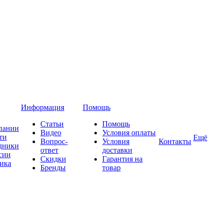
Информация
Помощь
Статьи
Помощь
пании
Видео
Условия оплаты
ти
Ещё
Вопрос-
Условия
Контакты
дники
ответ
доставки
сии
Скидки
Гарантия на
ика
Бренды
товар