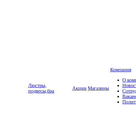
Компания
О ком
Люстры,
Новос
Акции
Магазины
подвесы,бра
Сотру
Вакан
Полит