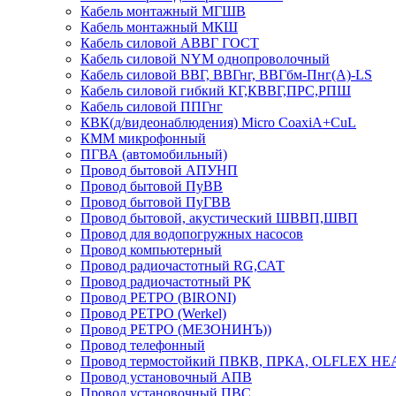
Кабель монтажный МГШВ
Кабель монтажный МКШ
Кабель силовой АВВГ ГОСТ
Кабель силовой NYM однопроволочный
Кабель силовой ВВГ, ВВГнг, ВВГбм-Пнг(А)-LS
Кабель силовой гибкий КГ,КВВГ,ПРС,РПШ
Кабель силовой ППГнг
КВК(д/видеонаблюдения) Micro CoaxiA+CuL
КММ микрофонный
ПГВА (автомобильный)
Провод бытовой АПУНП
Провод бытовой ПуВВ
Провод бытовой ПуГВВ
Провод бытовой, акустический ШВВП,ШВП
Провод для водопогружных насосов
Провод компьютерный
Провод радиочастотный RG,САТ
Провод радиочастотный РК
Провод РЕТРО (BIRONI)
Провод РЕТРО (Werkel)
Провод РЕТРО (МЕЗОНИНЪ))
Провод телефонный
Провод термостойкий ПВКВ, ПРКА, OLFLEX HE
Провод установочный АПВ
Провод установочный ПВС