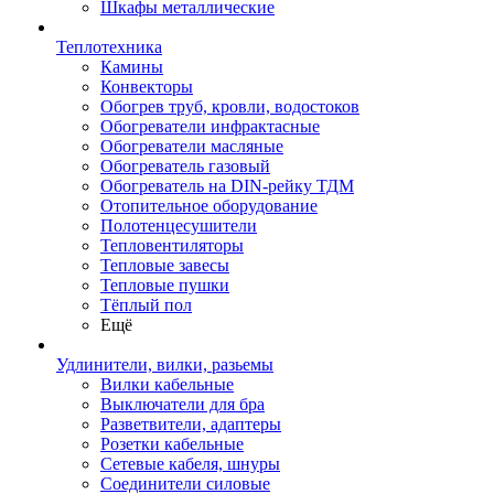
Шкафы металлические
Теплотехника
Камины
Конвекторы
Обогрев труб, кровли, водостоков
Обогреватели инфрактасные
Обогреватели масляные
Обогреватель газовый
Обогреватель на DIN-рейку ТДМ
Отопительное оборудование
Полотенцесушители
Тепловентиляторы
Тепловые завесы
Тепловые пушки
Тёплый пол
Ещё
Удлинители, вилки, разьемы
Вилки кабельные
Выключатели для бра
Разветвители, адаптеры
Розетки кабельные
Сетевые кабеля, шнуры
Соединители силовые