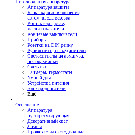
Низковольтная аппаратура
Аппаратура защиты
Блок аварийн.включения,
автом. ввода резерва
Контакторы, реле,
магнит.пускатели
Концевые выключатели
Приборы
Розетки на DIN рейку
Рубильники, разъединители
Светосигнальная арматура,
посты, кнопки
Счетчики
Таймеры, термостаты
Умный дом
Устройства питания
Электродвигатели
Ещё
Освещение
Аппаратура
пускорегулирующая
Декоративный свет
Лампы
Прожекторы светодиодные