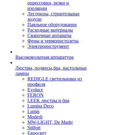
опрессовки, резки и
изоляции
Лестницы, строительные
ходули
Паяльное оборудование
Расходные материалы
Сварочные аппараты
Фены и термопистолеты
Электроинструмент
Высоковольтная аппаратура
Люстры, подвесы,бра, настольные
лампы
REDIGLE светильники из
профиля
Evoluce
FERON
LEEK люстры и бра
Lumina Deco
Lumis
Moderli
MW-LIGHT, De Markt
Stilfort
Евросвет