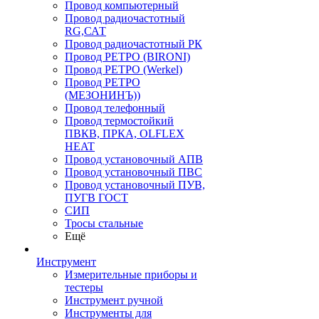
Провод компьютерный
Провод радиочастотный
RG,САТ
Провод радиочастотный РК
Провод РЕТРО (BIRONI)
Провод РЕТРО (Werkel)
Провод РЕТРО
(МЕЗОНИНЪ))
Провод телефонный
Провод термостойкий
ПВКВ, ПРКА, OLFLEX
HEAT
Провод установочный АПВ
Провод установочный ПВС
Провод установочный ПУВ,
ПУГВ ГОСТ
СИП
Тросы стальные
Ещё
Инструмент
Измерительные приборы и
тестеры
Инструмент ручной
Инструменты для