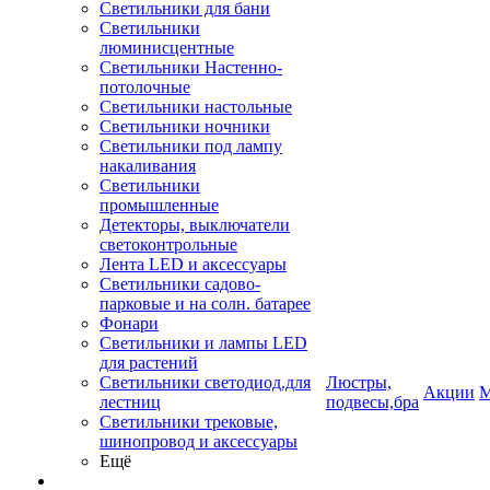
Светильники для бани
Светильники
люминисцентные
Светильники Настенно-
потолочные
Светильники настольные
Светильники ночники
Светильники под лампу
накаливания
Светильники
промышленные
Детекторы, выключатели
светоконтрольные
Лента LED и аксессуары
Светильники садово-
парковые и на солн. батарее
Фонари
Светильники и лампы LED
для растений
Светильники светодиод.для
Люстры,
Акции
М
лестниц
подвесы,бра
Светильники трековые,
шинопровод и аксессуары
Ещё