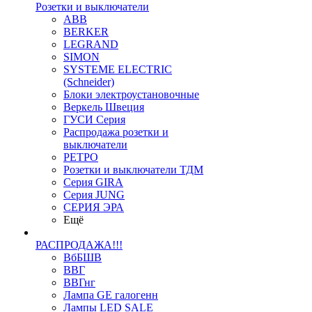
Розетки и выключатели
ABB
BERKER
LEGRAND
SIMON
SYSTEME ELECTRIC
(Schneider)
Блоки электроустановочные
Веркель Швеция
ГУСИ Серия
Распродажа розетки и
выключатели
РЕТРО
Розетки и выключатели ТДМ
Серия GIRA
Серия JUNG
СЕРИЯ ЭРА
Ещё
РАСПРОДАЖА!!!
ВбБШВ
ВВГ
ВВГнг
Лампа GE галогенн
Лампы LED SALE