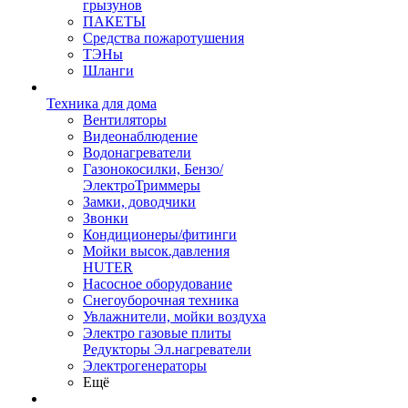
грызунов
ПАКЕТЫ
Средства пожаротушения
ТЭНы
Шланги
Техника для дома
Вентиляторы
Видеонаблюдение
Водонагреватели
Газонокосилки, Бензо/
ЭлектроТриммеры
Замки, доводчики
Звонки
Кондиционеры/фитинги
Мойки высок.давления
HUTER
Насосное оборудование
Снегоуборочная техника
Увлажнители, мойки воздуха
Электро газовые плиты
Редукторы Эл.нагреватели
Электрогенераторы
Ещё