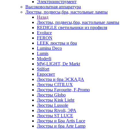
Электроинструмент
Высоковольтная аппаратура
Люстры, подвесы,бра, настольные лампы
Назад
Люстры, подвесы,бра, настольные лампы
REDIGLE светильники из профиля
Evoluce
FERON
LEEK люстры и бра
Lumina Deco
Lumis
Moderli
MW-LIGHT, De Markt
Stilfort
Евросвет
Люстра и бра ЭСКАДА
Люстры CITILUX
Люстры Favourite, F-Promo
Люстры Globo
Люстры Kink Light
Люстры Lussole
Люстры Rivoli, ЭРА
Люстры ST LUCE
Люстры и Бра Artis Luce
Люстры и бра Arte Lamp