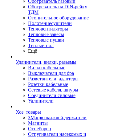
Обогреватель газовый
Обогреватель на DIN-рейку
ТДМ
Отопительное оборудование
Полотенцесушители
Тепловентиляторы
Тепловые завесы
Тепловые пушки
Тёплый пол
Ещё
Удлинители, вилки, разьемы
Вилки кабельные
Выключатели для бра
Разветвители, адаптеры
Розетки кабельные
Сетевые кабеля, шнуры
Соединители силовые
Удлинители
Хоз. товары
ЗМ,крючки,клей,держатели
Магниты
Огнеборец
Отпугиватели насекомых и