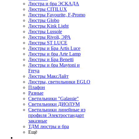
Люстра и бра ЭСКАДА
Люстры CITILUX
Люстры Favourite, F-Promo
Люстры Globo
Люстры Kink Light
Люстры Lussole
Люстры Rivoli, ЭРА
Люстры ST LUCE
Люстры и Бра Artis Luce
Люстры и бра Arte Lamp
Люстры и Бра Benetti
Люстры и бра Maytoni и
Freya
Люстры МаксЛайт
Люстры, светильники EGLO
Плафон
Разные
Светильники "Galassie"
Светильники ДИОЛУМ
Светильники линейные из
профиля Электростандарт
заказные
ТДМ люстры и бра
Ещё