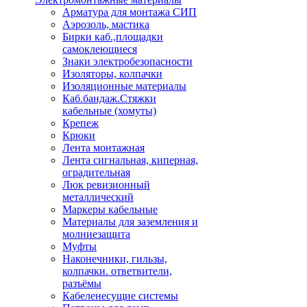
Арматура для монтажа СИП
Аэрозоль, мастика
Бирки каб.,площадки
самоклеющиеся
Знаки электробезопасности
Изоляторы, колпачки
Изоляционные материалы
Каб.бандаж.Стяжки
кабельные (хомуты)
Крепеж
Крюки
Лента монтажная
Лента сигнальная, киперная,
оградительная
Люк ревизионный
металлический
Маркеры кабельные
Материалы для заземления и
молниезащита
Муфты
Наконечники, гильзы,
колпачки. ответвители,
разъёмы
Кабеленесущие системы