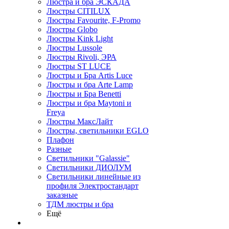
Люстра и бра ЭСКАДА
Люстры CITILUX
Люстры Favourite, F-Promo
Люстры Globo
Люстры Kink Light
Люстры Lussole
Люстры Rivoli, ЭРА
Люстры ST LUCE
Люстры и Бра Artis Luce
Люстры и бра Arte Lamp
Люстры и Бра Benetti
Люстры и бра Maytoni и
Freya
Люстры МаксЛайт
Люстры, светильники EGLO
Плафон
Разные
Светильники "Galassie"
Светильники ДИОЛУМ
Светильники линейные из
профиля Электростандарт
заказные
ТДМ люстры и бра
Ещё