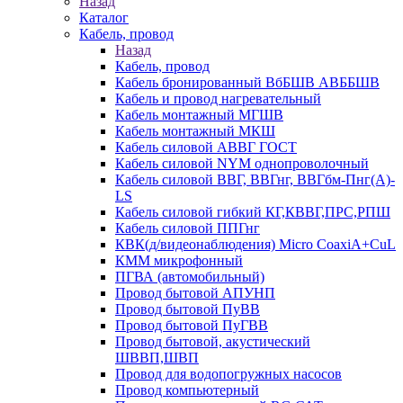
Назад
Каталог
Кабель, провод
Назад
Кабель, провод
Кабель бронированный ВбБШВ АВББШВ
Кабель и провод нагревательный
Кабель монтажный МГШВ
Кабель монтажный МКШ
Кабель силовой АВВГ ГОСТ
Кабель силовой NYM однопроволочный
Кабель силовой ВВГ, ВВГнг, ВВГбм-Пнг(А)-
LS
Кабель силовой гибкий КГ,КВВГ,ПРС,РПШ
Кабель силовой ППГнг
КВК(д/видеонаблюдения) Micro CoaxiA+CuL
КММ микрофонный
ПГВА (автомобильный)
Провод бытовой АПУНП
Провод бытовой ПуВВ
Провод бытовой ПуГВВ
Провод бытовой, акустический
ШВВП,ШВП
Провод для водопогружных насосов
Провод компьютерный