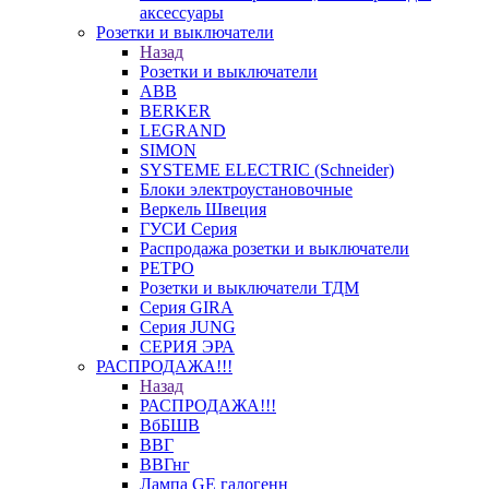
аксессуары
Розетки и выключатели
Назад
Розетки и выключатели
ABB
BERKER
LEGRAND
SIMON
SYSTEME ELECTRIC (Schneider)
Блоки электроустановочные
Веркель Швеция
ГУСИ Серия
Распродажа розетки и выключатели
РЕТРО
Розетки и выключатели ТДМ
Серия GIRA
Серия JUNG
СЕРИЯ ЭРА
РАСПРОДАЖА!!!
Назад
РАСПРОДАЖА!!!
ВбБШВ
ВВГ
ВВГнг
Лампа GE галогенн