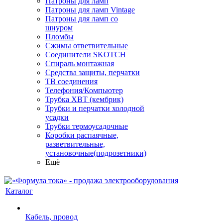
Патроны для ламп
Патроны для ламп Vintage
Патроны для ламп со
шнуром
Пломбы
Сжимы ответвительные
Соединители SKOTCH
Спираль монтажная
Средства защиты, перчатки
ТВ соединения
Телефония/Компьютер
Трубка ХВТ (кембрик)
Трубки и перчатки холодной
усадки
Трубки термоусадочные
Коробки распаячные,
разветвительные,
установочные(подрозетники)
Ещё
Каталог
Кабель, провод