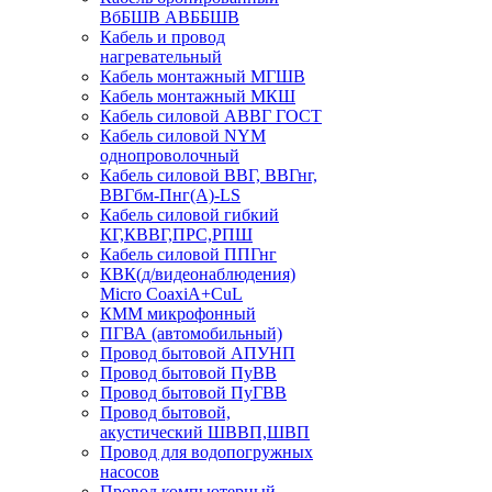
ВбБШВ АВББШВ
Кабель и провод
нагревательный
Кабель монтажный МГШВ
Кабель монтажный МКШ
Кабель силовой АВВГ ГОСТ
Кабель силовой NYM
однопроволочный
Кабель силовой ВВГ, ВВГнг,
ВВГбм-Пнг(А)-LS
Кабель силовой гибкий
КГ,КВВГ,ПРС,РПШ
Кабель силовой ППГнг
КВК(д/видеонаблюдения)
Micro CoaxiA+CuL
КММ микрофонный
ПГВА (автомобильный)
Провод бытовой АПУНП
Провод бытовой ПуВВ
Провод бытовой ПуГВВ
Провод бытовой,
акустический ШВВП,ШВП
Провод для водопогружных
насосов
Провод компьютерный