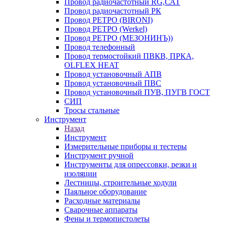
Провод радиочастотный RG,САТ
Провод радиочастотный РК
Провод РЕТРО (BIRONI)
Провод РЕТРО (Werkel)
Провод РЕТРО (МЕЗОНИНЪ))
Провод телефонный
Провод термостойкий ПВКВ, ПРКА,
OLFLEX HEAT
Провод установочный АПВ
Провод установочный ПВС
Провод установочный ПУВ, ПУГВ ГОСТ
СИП
Тросы стальные
Инструмент
Назад
Инструмент
Измерительные приборы и тестеры
Инструмент ручной
Инструменты для опрессовки, резки и
изоляции
Лестницы, строительные ходули
Паяльное оборудование
Расходные материалы
Сварочные аппараты
Фены и термопистолеты