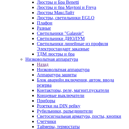
Люстры и Бра Benetti
Люстры и бра Maytoni и Freya
Люстры МаксЛайт
Люстры, светильники EGLO
Плафон
Разные
Светильники "Galassie"
Светильники ДИОЛУМ
Светильники линейные из профиля
Электростандарт заказные
ТДМ люстры и бра
Низковольтная аппаратура
Назад
Низковольтная аппаратура
Аппаратура защиты
Блок аварийн.включения, автом. ввода
резерва
Контакторы, реле, магнит.пускатели
Концевые выключатели
Приборы
Розетки на DIN рейку
Рубильники, разъединители
Светосигнальная арматура, посты, кнопки
Счетчики
Таймеры, термостаты