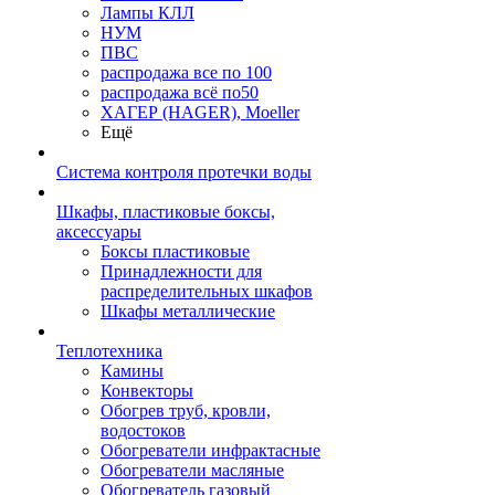
Лампы КЛЛ
НУМ
ПВС
распродажа все по 100
распродажа всё по50
ХАГЕР (HAGER), Moeller
Ещё
Система контроля протечки воды
Шкафы, пластиковые боксы,
аксессуары
Боксы пластиковые
Принадлежности для
распределительных шкафов
Шкафы металлические
Теплотехника
Камины
Конвекторы
Обогрев труб, кровли,
водостоков
Обогреватели инфрактасные
Обогреватели масляные
Обогреватель газовый