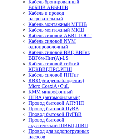
Кабель бронированный
ВбБШВ АВББШВ
Кабель и провод
нагревательный
Кабель монтажный МГШВ
Кабель монтажный МКШ
Кабель силовой АВВГ ГОСТ
Кабель силовой NYM
однопроволочный
Кабель силовой ВВГ, ВВГнг,
ВВГбм-Пнг(А)-LS
Кабель силовой гибкий
КГ,КВВГ,ПРС,РПШ
Кабель силовой ППГнг
КВК(д/видеонаблюдения)
Micro CoaxiA+CuL
КММ микрофонный
ПГВА (автомобильный)
Провод бытовой АПУНП
Провод бытовой ПуВВ
Провод бытовой ПуГВВ
Провод бытовой,
акустический ШВВП,ШВП
Провод для водопогружных
насосов