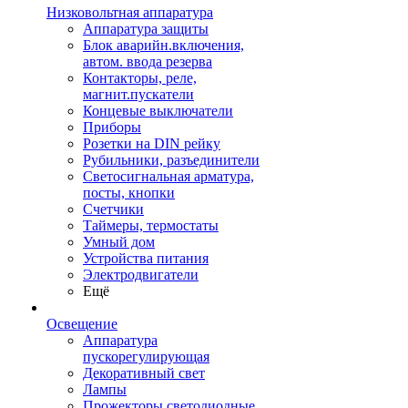
Низковольтная аппаратура
Аппаратура защиты
Блок аварийн.включения,
автом. ввода резерва
Контакторы, реле,
магнит.пускатели
Концевые выключатели
Приборы
Розетки на DIN рейку
Рубильники, разъединители
Светосигнальная арматура,
посты, кнопки
Счетчики
Таймеры, термостаты
Умный дом
Устройства питания
Электродвигатели
Ещё
Освещение
Аппаратура
пускорегулирующая
Декоративный свет
Лампы
Прожекторы светодиодные