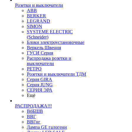
Розетки и выключатели
ABB
BERKER
LEGRAND
SIMON
SYSTEME ELECTRIC
(Schneider)
Блоки электроустановочные
Веркель Швеция
ГУСИ Серия
Распродажа розетки и
выключатели
РЕТРО
Розетки и выключатели ТДМ
Серия GIRA
Серия JUNG
СЕРИЯ ЭРА
Ещё
РАСПРОДАЖА!!!
ВбБШВ
ВВГ
ВВГнг
Лампа GE галогенн