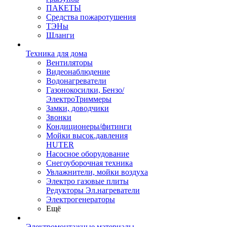
ПАКЕТЫ
Средства пожаротушения
ТЭНы
Шланги
Техника для дома
Вентиляторы
Видеонаблюдение
Водонагреватели
Газонокосилки, Бензо/
ЭлектроТриммеры
Замки, доводчики
Звонки
Кондиционеры/фитинги
Мойки высок.давления
HUTER
Насосное оборудование
Снегоуборочная техника
Увлажнители, мойки воздуха
Электро газовые плиты
Редукторы Эл.нагреватели
Электрогенераторы
Ещё
Электромонтажные материалы