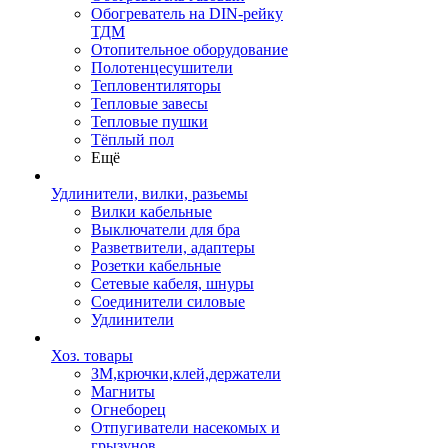
Обогреватель на DIN-рейку
ТДМ
Отопительное оборудование
Полотенцесушители
Тепловентиляторы
Тепловые завесы
Тепловые пушки
Тёплый пол
Ещё
Удлинители, вилки, разьемы
Вилки кабельные
Выключатели для бра
Разветвители, адаптеры
Розетки кабельные
Сетевые кабеля, шнуры
Соединители силовые
Удлинители
Хоз. товары
ЗМ,крючки,клей,держатели
Магниты
Огнеборец
Отпугиватели насекомых и
грызунов