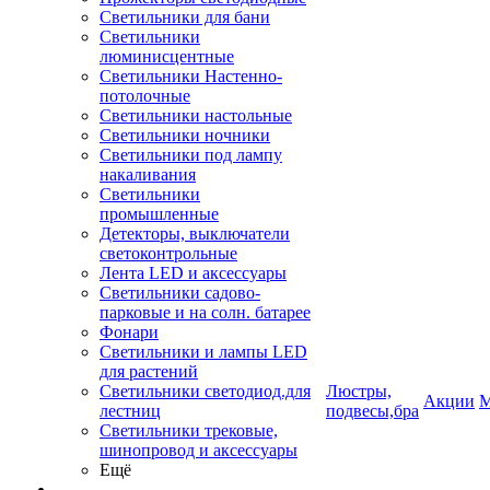
Светильники для бани
Светильники
люминисцентные
Светильники Настенно-
потолочные
Светильники настольные
Светильники ночники
Светильники под лампу
накаливания
Светильники
промышленные
Детекторы, выключатели
светоконтрольные
Лента LED и аксессуары
Светильники садово-
парковые и на солн. батарее
Фонари
Светильники и лампы LED
для растений
Светильники светодиод.для
Люстры,
Акции
М
лестниц
подвесы,бра
Светильники трековые,
шинопровод и аксессуары
Ещё