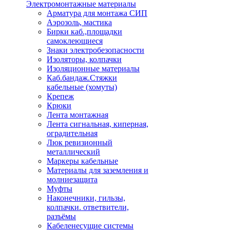
Электромонтажные материалы
Арматура для монтажа СИП
Аэрозоль, мастика
Бирки каб.,площадки
самоклеющиеся
Знаки электробезопасности
Изоляторы, колпачки
Изоляционные материалы
Каб.бандаж.Стяжки
кабельные (хомуты)
Крепеж
Крюки
Лента монтажная
Лента сигнальная, киперная,
оградительная
Люк ревизионный
металлический
Маркеры кабельные
Материалы для заземления и
молниезащита
Муфты
Наконечники, гильзы,
колпачки. ответвители,
разъёмы
Кабеленесущие системы