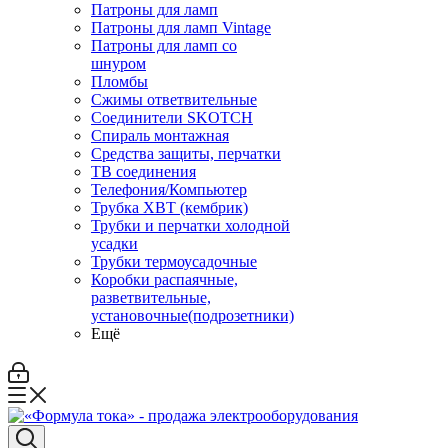
Патроны для ламп
Патроны для ламп Vintage
Патроны для ламп со
шнуром
Пломбы
Сжимы ответвительные
Соединители SKOTCH
Спираль монтажная
Средства защиты, перчатки
ТВ соединения
Телефония/Компьютер
Трубка ХВТ (кембрик)
Трубки и перчатки холодной
усадки
Трубки термоусадочные
Коробки распаячные,
разветвительные,
установочные(подрозетники)
Ещё