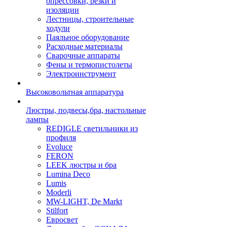
опрессовки, резки и
изоляции
Лестницы, строительные
ходули
Паяльное оборудование
Расходные материалы
Сварочные аппараты
Фены и термопистолеты
Электроинструмент
Высоковольтная аппаратура
Люстры, подвесы,бра, настольные
лампы
REDIGLE светильники из
профиля
Evoluce
FERON
LEEK люстры и бра
Lumina Deco
Lumis
Moderli
MW-LIGHT, De Markt
Stilfort
Евросвет