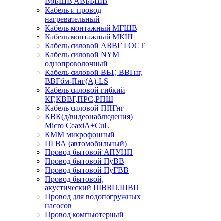
ВбБШВ АВББШВ
Кабель и провод
нагревательный
Кабель монтажный МГШВ
Кабель монтажный МКШ
Кабель силовой АВВГ ГОСТ
Кабель силовой NYM
однопроволочный
Кабель силовой ВВГ, ВВГнг,
ВВГбм-Пнг(А)-LS
Кабель силовой гибкий
КГ,КВВГ,ПРС,РПШ
Кабель силовой ППГнг
КВК(д/видеонаблюдения)
Micro CoaxiA+CuL
КММ микрофонный
ПГВА (автомобильный)
Провод бытовой АПУНП
Провод бытовой ПуВВ
Провод бытовой ПуГВВ
Провод бытовой,
акустический ШВВП,ШВП
Провод для водопогружных
насосов
Провод компьютерный