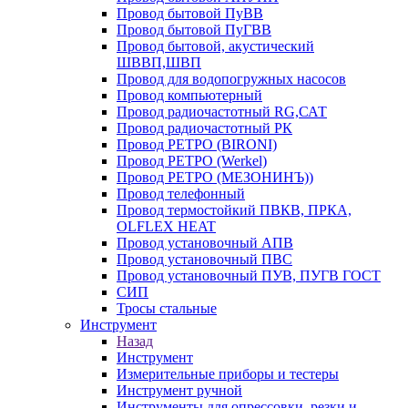
Провод бытовой ПуВВ
Провод бытовой ПуГВВ
Провод бытовой, акустический
ШВВП,ШВП
Провод для водопогружных насосов
Провод компьютерный
Провод радиочастотный RG,САТ
Провод радиочастотный РК
Провод РЕТРО (BIRONI)
Провод РЕТРО (Werkel)
Провод РЕТРО (МЕЗОНИНЪ))
Провод телефонный
Провод термостойкий ПВКВ, ПРКА,
OLFLEX HEAT
Провод установочный АПВ
Провод установочный ПВС
Провод установочный ПУВ, ПУГВ ГОСТ
СИП
Тросы стальные
Инструмент
Назад
Инструмент
Измерительные приборы и тестеры
Инструмент ручной
Инструменты для опрессовки, резки и