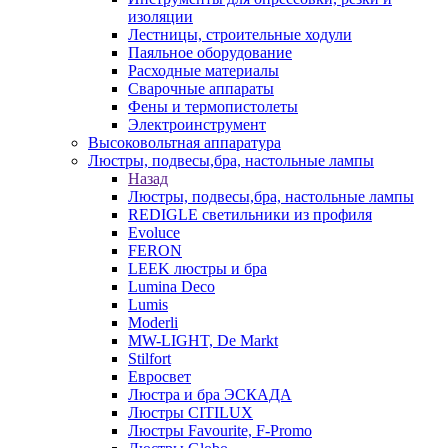
изоляции
Лестницы, строительные ходули
Паяльное оборудование
Расходные материалы
Сварочные аппараты
Фены и термопистолеты
Электроинструмент
Высоковольтная аппаратура
Люстры, подвесы,бра, настольные лампы
Назад
Люстры, подвесы,бра, настольные лампы
REDIGLE светильники из профиля
Evoluce
FERON
LEEK люстры и бра
Lumina Deco
Lumis
Moderli
MW-LIGHT, De Markt
Stilfort
Евросвет
Люстра и бра ЭСКАДА
Люстры CITILUX
Люстры Favourite, F-Promo