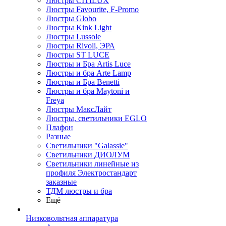
Люстры CITILUX
Люстры Favourite, F-Promo
Люстры Globo
Люстры Kink Light
Люстры Lussole
Люстры Rivoli, ЭРА
Люстры ST LUCE
Люстры и Бра Artis Luce
Люстры и бра Arte Lamp
Люстры и Бра Benetti
Люстры и бра Maytoni и
Freya
Люстры МаксЛайт
Люстры, светильники EGLO
Плафон
Разные
Светильники "Galassie"
Светильники ДИОЛУМ
Светильники линейные из
профиля Электростандарт
заказные
ТДМ люстры и бра
Ещё
Низковольтная аппаратура