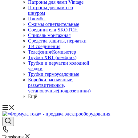
Патроны для ламп Vintage
Патроны для ламп со
шнуром
Пломбы
Сжимы ответвительные
Соединители SKOTCH
Спираль монтажная
Средства защиты, перчатки
ТВ соединения
Телефония/Компьютер
Трубка ХВТ (кембрик)
Трубки и перчатки холодной
усадки
Трубки термоусадочные
Коробки распаячные,
разветвительные,
установочные(подрозетники)
Ещё
Телефоны