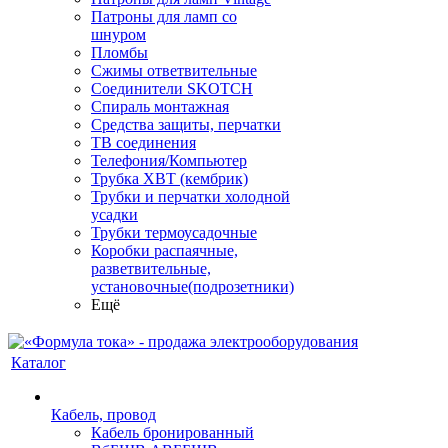
Патроны для ламп со
шнуром
Пломбы
Сжимы ответвительные
Соединители SKOTCH
Спираль монтажная
Средства защиты, перчатки
ТВ соединения
Телефония/Компьютер
Трубка ХВТ (кембрик)
Трубки и перчатки холодной
усадки
Трубки термоусадочные
Коробки распаячные,
разветвительные,
установочные(подрозетники)
Ещё
Каталог
Кабель, провод
Кабель бронированный