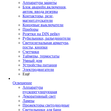
Аппаратура защиты
Блок аварийн.включения,
автом. ввода резерва
Контакторы, реле,
магнит.пускатели
Концевые выключатели
Приборы
Розетки на DIN рейку
Рубильники, разъединители
Светосигнальная арматура,
посты, кнопки
Счетчики
Таймеры, термостаты
Умный дом
Устройства питания
Электродвигатели
Ещё
Освещение
Аппаратура
пускорегулирующая
Декоративный свет
Лампы
Прожекторы светодиодные
Светильники для бани