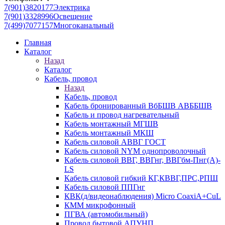
7(901)3820177
Электрика
7(901)3328996
Освещение
7(499)7077157
Многоканальный
Главная
Каталог
Назад
Каталог
Кабель, провод
Назад
Кабель, провод
Кабель бронированный ВбБШВ АВББШВ
Кабель и провод нагревательный
Кабель монтажный МГШВ
Кабель монтажный МКШ
Кабель силовой АВВГ ГОСТ
Кабель силовой NYM однопроволочный
Кабель силовой ВВГ, ВВГнг, ВВГбм-Пнг(А)-
LS
Кабель силовой гибкий КГ,КВВГ,ПРС,РПШ
Кабель силовой ППГнг
КВК(д/видеонаблюдения) Micro CoaxiA+CuL
КММ микрофонный
ПГВА (автомобильный)
Провод бытовой АПУНП