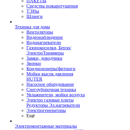
ПАКЕТЫ
Средства пожаротушения
ТЭНы
Шланги
Техника для дома
Вентиляторы
Видеонаблюдение
Водонагреватели
Газонокосилки, Бензо/
ЭлектроТриммеры
Замки, доводчики
Звонки
Кондиционеры/фитинги
Мойки высок.давления
HUTER
Насосное оборудование
Снегоуборочная техника
Увлажнители, мойки воздуха
Электро газовые плиты
Редукторы Эл.нагреватели
Электрогенераторы
Ещё
Электромонтажные материалы