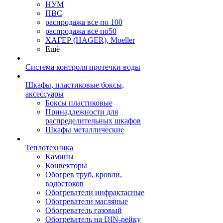
НУМ
ПВС
распродажа все по 100
распродажа всё по50
ХАГЕР (HAGER), Moeller
Ещё
Система контроля протечки воды
Шкафы, пластиковые боксы,
аксессуары
Боксы пластиковые
Принадлежности для
распределительных шкафов
Шкафы металлические
Теплотехника
Камины
Конвекторы
Обогрев труб, кровли,
водостоков
Обогреватели инфрактасные
Обогреватели масляные
Обогреватель газовый
Обогреватель на DIN-рейку