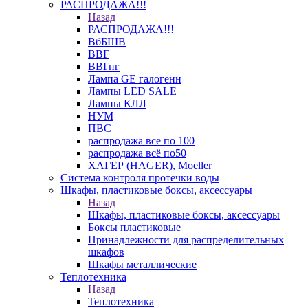
РАСПРОДАЖА!!!
Назад
РАСПРОДАЖА!!!
ВбБШВ
ВВГ
ВВГнг
Лампа GE галогенн
Лампы LED SALE
Лампы КЛЛ
НУМ
ПВС
распродажа все по 100
распродажа всё по50
ХАГЕР (HAGER), Moeller
Система контроля протечки воды
Шкафы, пластиковые боксы, аксессуары
Назад
Шкафы, пластиковые боксы, аксессуары
Боксы пластиковые
Принадлежности для распределительных
шкафов
Шкафы металлические
Теплотехника
Назад
Теплотехника