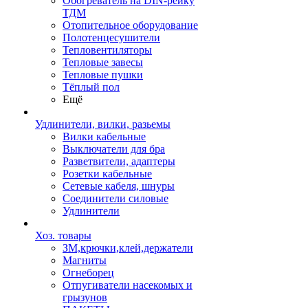
Обогреватель на DIN-рейку
ТДМ
Отопительное оборудование
Полотенцесушители
Тепловентиляторы
Тепловые завесы
Тепловые пушки
Тёплый пол
Ещё
Удлинители, вилки, разьемы
Вилки кабельные
Выключатели для бра
Разветвители, адаптеры
Розетки кабельные
Сетевые кабеля, шнуры
Соединители силовые
Удлинители
Хоз. товары
ЗМ,крючки,клей,держатели
Магниты
Огнеборец
Отпугиватели насекомых и
грызунов