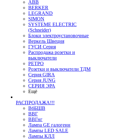
ABB
BERKER
LEGRAND
SIMON
SYSTEME ELECTRIC
(Schneider)
Блоки электроустановочные
Веркель Швеция
ГУСИ Серия
Распродажа розетки и
выключатели
РЕТРО
Розетки и выключатели ТДМ
Серия GIRA
Серия JUNG
СЕРИЯ ЭРА
Ещё
РАСПРОДАЖА!!!
ВбБШВ
ВВГ
ВВГнг
Лампа GE галогенн
Лампы LED SALE
Лампы КЛЛ