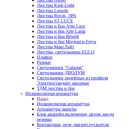
Люстры Globo
Люстры Kink Light
Люстры Lussole
Люстры Rivoli, ЭРА
Люстры ST LUCE
Люстры и Бра Artis Luce
Люстры и бра Arte Lamp
Люстры и Бра Benetti
Люстры и бра Maytoni и Freya
Люстры МаксЛайт
Люстры, светильники EGLO
Плафон
Разные
Светильники "Galassie"
Светильники ДИОЛУМ
Светильники линейные из профиля
Электростандарт заказные
ТДМ люстры и бра
Низковольтная аппаратура
Назад
Низковольтная аппаратура
Аппаратура защиты
Блок аварийн.включения, автом. ввода
резерва
Контакторы, реле, магнит.пускатели