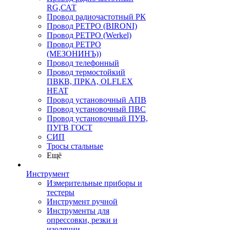
RG,САТ
Провод радиочастотный РК
Провод РЕТРО (BIRONI)
Провод РЕТРО (Werkel)
Провод РЕТРО
(МЕЗОНИНЪ))
Провод телефонный
Провод термостойкий
ПВКВ, ПРКА, OLFLEX
HEAT
Провод установочный АПВ
Провод установочный ПВС
Провод установочный ПУВ,
ПУГВ ГОСТ
СИП
Тросы стальные
Ещё
Инструмент
Измерительные приборы и
тестеры
Инструмент ручной
Инструменты для
опрессовки, резки и
изоляции