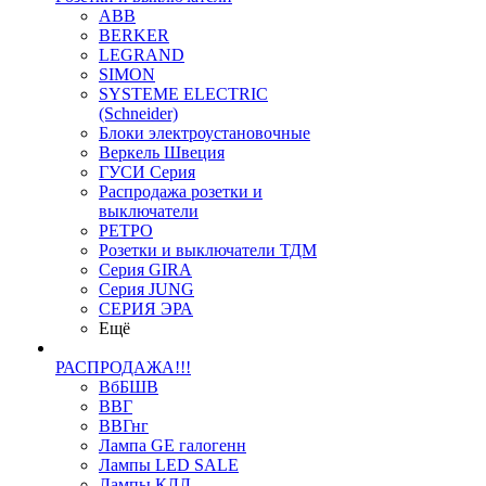
ABB
BERKER
LEGRAND
SIMON
SYSTEME ELECTRIC
(Schneider)
Блоки электроустановочные
Веркель Швеция
ГУСИ Серия
Распродажа розетки и
выключатели
РЕТРО
Розетки и выключатели ТДМ
Серия GIRA
Серия JUNG
СЕРИЯ ЭРА
Ещё
РАСПРОДАЖА!!!
ВбБШВ
ВВГ
ВВГнг
Лампа GE галогенн
Лампы LED SALE
Лампы КЛЛ