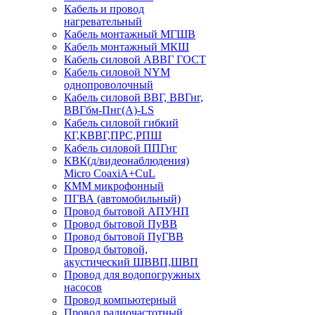
Кабель и провод
нагревательный
Кабель монтажный МГШВ
Кабель монтажный МКШ
Кабель силовой АВВГ ГОСТ
Кабель силовой NYM
однопроволочный
Кабель силовой ВВГ, ВВГнг,
ВВГбм-Пнг(А)-LS
Кабель силовой гибкий
КГ,КВВГ,ПРС,РПШ
Кабель силовой ППГнг
КВК(д/видеонаблюдения)
Micro CoaxiA+CuL
КММ микрофонный
ПГВА (автомобильный)
Провод бытовой АПУНП
Провод бытовой ПуВВ
Провод бытовой ПуГВВ
Провод бытовой,
акустический ШВВП,ШВП
Провод для водопогружных
насосов
Провод компьютерный
Провод радиочастотный