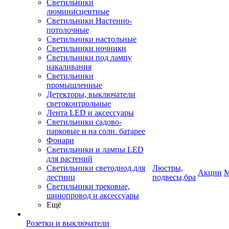
Светильники
люминисцентные
Светильники Настенно-
потолочные
Светильники настольные
Светильники ночники
Светильники под лампу
накаливания
Светильники
промышленные
Детекторы, выключатели
светоконтрольные
Лента LED и аксессуары
Светильники садово-
парковые и на солн. батарее
Фонари
Светильники и лампы LED
для растений
Светильники светодиод.для
Люстры,
Акции
М
лестниц
подвесы,бра
Светильники трековые,
шинопровод и аксессуары
Ещё
Розетки и выключатели