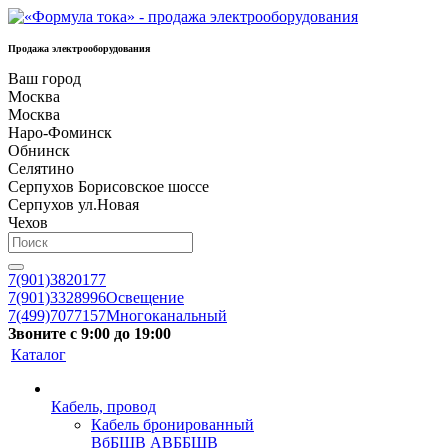
Продажа электрооборудования
Ваш город
Москва
Москва
Наро-Фоминск
Обнинск
Селятино
Серпухов Борисовское шоссе
Серпухов ул.Новая
Чехов
7(901)3820177
7(901)3328996
Освещение
7(499)7077157
Многоканальный
Звоните с 9:00 до 19:00
Каталог
Кабель, провод
Кабель бронированный
ВбБШВ АВББШВ