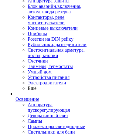
Аппаратура защиты
Блок аварийн.включения,
автом. ввода резерва
Контакторы, реле,
магнит.пускатели
Концевые выключатели
Приборы
Розетки на DIN рейку
Рубильники, разъединители
Светосигнальная арматура,
посты, кнопки
Счетчики
Таймеры, термостаты
Умный дом
Устройства питания
Электродвигатели
Ещё
Освещение
Аппаратура
пускорегулирующая
Декоративный свет
Лампы
Прожекторы светодиодные
Светильники для бани