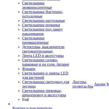
Светильники
люминисцентные
Светильники Настенно-
потолочные
Светильники настольные
Светильники ночники
Светильники под лампу
накаливания
Светильники
промышленные
Детекторы, выключатели
светоконтрольные
Лента LED и аксессуары
Светильники садово-
парковые и на солн. батарее
Фонари
Светильники и лампы LED
для растений
Светильники светодиод.для
Люстры,
Акции
М
лестниц
подвесы,бра
Светильники трековые,
шинопровод и аксессуары
Ещё
Розетки и выключатели