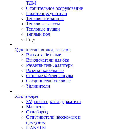
ТДМ
Отопительное оборудование
Полотенцесушители
Тепловентиляторы
Тепловые завесы
Тепловые пушки
Тёплый пол
Ещё
Удлинители, вилки, разьемы
Вилки кабельные
Выключатели для бра
Разветвители, адаптеры
Розетки кабельные
Сетевые кабеля, шнуры
Соединители силовые
Удлинители
Хоз. товары
ЗМ,крючки,клей,держатели
Магниты
Огнеборец
Отпугиватели насекомых и
грызунов
ПАКЕТЫ