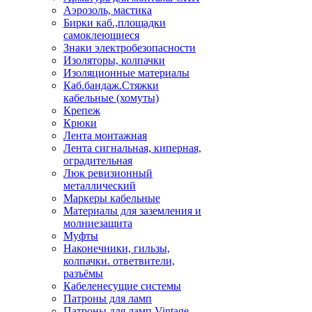
Аэрозоль, мастика
Бирки каб.,площадки
самоклеющиеся
Знаки электробезопасности
Изоляторы, колпачки
Изоляционные материалы
Каб.бандаж.Стяжки
кабельные (хомуты)
Крепеж
Крюки
Лента монтажная
Лента сигнальная, киперная,
оградительная
Люк ревизионный
металлический
Маркеры кабельные
Материалы для заземления и
молниезащита
Муфты
Наконечники, гильзы,
колпачки. ответвители,
разъёмы
Кабеленесущие системы
Патроны для ламп
Патроны для ламп Vintage