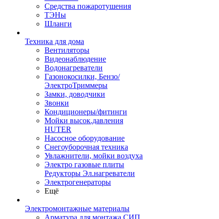
Средства пожаротушения
ТЭНы
Шланги
Техника для дома
Вентиляторы
Видеонаблюдение
Водонагреватели
Газонокосилки, Бензо/
ЭлектроТриммеры
Замки, доводчики
Звонки
Кондиционеры/фитинги
Мойки высок.давления
HUTER
Насосное оборудование
Снегоуборочная техника
Увлажнители, мойки воздуха
Электро газовые плиты
Редукторы Эл.нагреватели
Электрогенераторы
Ещё
Электромонтажные материалы
Арматура для монтажа СИП