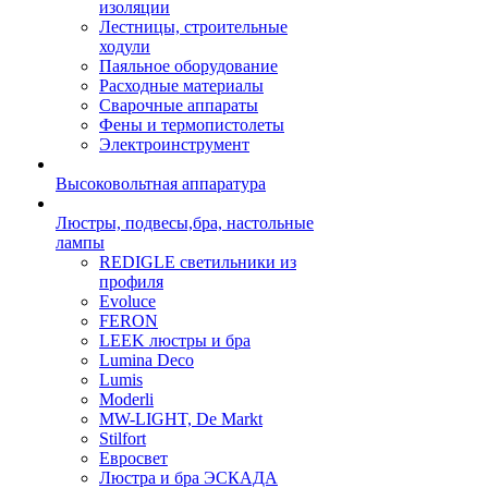
изоляции
Лестницы, строительные
ходули
Паяльное оборудование
Расходные материалы
Сварочные аппараты
Фены и термопистолеты
Электроинструмент
Высоковольтная аппаратура
Люстры, подвесы,бра, настольные
лампы
REDIGLE светильники из
профиля
Evoluce
FERON
LEEK люстры и бра
Lumina Deco
Lumis
Moderli
MW-LIGHT, De Markt
Stilfort
Евросвет
Люстра и бра ЭСКАДА