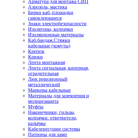
Арматура для монтажа СИП
Аэрозоль, мастика
Бирки каб.,площадки
самоклеющиеся
Знаки электробезопасности
Изоляторы, колпачки
Изоляционные материалы
Каб.бандаж.Стяжки
кабельные (хомуты)
Крепеж
Крюки
Лента монтажная
Лента сигнальная, киперная,
оградительная
Люк ревизионный
металлический
Маркеры кабельные
Материалы для заземления и
молниезащита
Муфты
Наконечники, гильзы,
колпачки. ответвители,
разъёмы
Кабеленесущие системы
Патроны для ламп