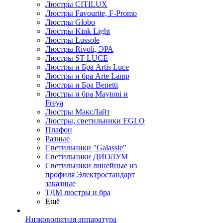
Люстры CITILUX
Люстры Favourite, F-Promo
Люстры Globo
Люстры Kink Light
Люстры Lussole
Люстры Rivoli, ЭРА
Люстры ST LUCE
Люстры и Бра Artis Luce
Люстры и бра Arte Lamp
Люстры и Бра Benetti
Люстры и бра Maytoni и
Freya
Люстры МаксЛайт
Люстры, светильники EGLO
Плафон
Разные
Светильники "Galassie"
Светильники ДИОЛУМ
Светильники линейные из
профиля Электростандарт
заказные
ТДМ люстры и бра
Ещё
Низковольтная аппаратура