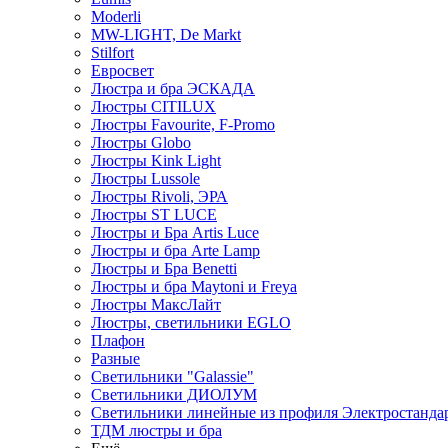
Moderli
MW-LIGHT, De Markt
Stilfort
Евросвет
Люстра и бра ЭСКАДА
Люстры CITILUX
Люстры Favourite, F-Promo
Люстры Globo
Люстры Kink Light
Люстры Lussole
Люстры Rivoli, ЭРА
Люстры ST LUCE
Люстры и Бра Artis Luce
Люстры и бра Arte Lamp
Люстры и Бра Benetti
Люстры и бра Maytoni и Freya
Люстры МаксЛайт
Люстры, светильники EGLO
Плафон
Разные
Светильники "Galassie"
Светильники ДИОЛУМ
Светильники линейные из профиля Электростандар
ТДМ люстры и бра