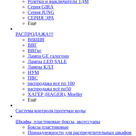
Розетки и выключатели ТДМ
Серия GIRA
Серия JUNG
СЕРИЯ ЭРА
Ещё
РАСПРОДАЖА!!!
ВбБШВ
ВВГ
ВВГнг
Лампа GE галогенн
Лампы LED SALE
Лампы КЛЛ
НУМ
ПВС
распродажа все по 100
распродажа всё по50
ХАГЕР (HAGER), Moeller
Ещё
Система контроля протечки воды
Шкафы, пластиковые боксы, аксессуары
Боксы пластиковые
Принадлежности для распределительных шкафов