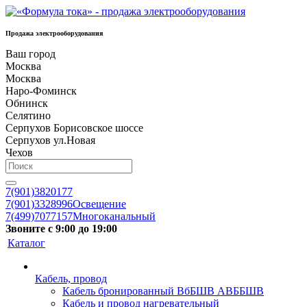
Продажа электрооборудования
Ваш город
Москва
Москва
Наро-Фоминск
Обнинск
Селятино
Серпухов Борисовское шоссе
Серпухов ул.Новая
Чехов
7(901)3820177
7(901)3328996
Освещение
7(499)7077157
Многоканальный
Звоните с 9:00 до 19:00
Каталог
Кабель, провод
Кабель бронированный ВбБШВ АВББШВ
Кабель и провод нагревательный