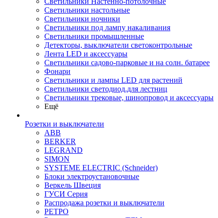
Светильники Настенно-потолочные
Светильники настольные
Светильники ночники
Светильники под лампу накаливания
Светильники промышленные
Детекторы, выключатели светоконтрольные
Лента LED и аксессуары
Светильники садово-парковые и на солн. батарее
Фонари
Светильники и лампы LED для растений
Светильники светодиод.для лестниц
Светильники трековые, шинопровод и аксессуары
Ещё
Розетки и выключатели
ABB
BERKER
LEGRAND
SIMON
SYSTEME ELECTRIC (Schneider)
Блоки электроустановочные
Веркель Швеция
ГУСИ Серия
Распродажа розетки и выключатели
РЕТРО