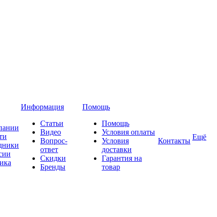
Информация
Помощь
Статьи
Помощь
пании
Видео
Условия оплаты
ти
Ещё
Вопрос-
Условия
Контакты
дники
ответ
доставки
сии
Скидки
Гарантия на
ика
Бренды
товар