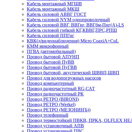
Кабель монтажный МГШВ
Кабель монтажный МКШ
Кабель силовой АВВГ ГОСТ
Кабель силовой NYM однопроволочный
Кабель силовой ВВГ, ВВГнг, ВВГбм-Пнг(А)-LS
Кабель силовой гибкий КГ,КВВГ,ПРС,РПШ
Кабель силовой ППГнг
КВК(д/видеонаблюдения) Micro CoaxiA+CuL
КММ микрофонный
ПГВА (автомобильный)
Провод бытовой АПУНП
Провод бытовой ПуВВ
Провод бытовой ПуГВВ
Провод бытовой, акустический ШВВП,ШВП
Провод для водопогружных насосов
Провод компьютерный
Провод радиочастотный RG,САТ
Провод радиочастотный РК
Провод РЕТРО (BIRONI)
Провод РЕТРО (Werkel)
Провод РЕТРО (МЕЗОНИНЪ))
Провод телефонный
Провод термостойкий ПВКВ, ПРКА, OLFLEX HE
Провод установочный АПВ
Провод установочный ПВС