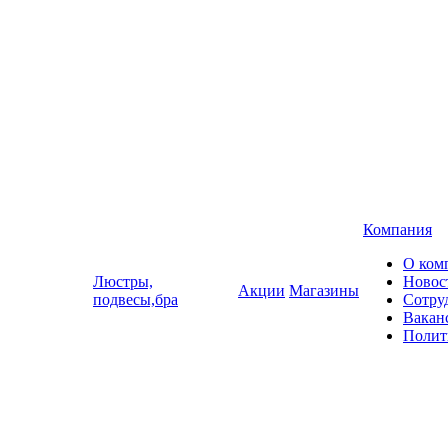
Компания
О ком
Люстры,
Новос
Акции
Магазины
подвесы,бра
Сотру
Вакан
Полит