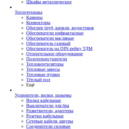
Шкафы металлические
Теплотехника
Камины
Конвекторы
Обогрев труб, кровли, водостоков
Обогреватели инфрактасные
Обогреватели масляные
Обогреватель газовый
Обогреватель на DIN-рейку ТДМ
Отопительное оборудование
Полотенцесушители
Тепловентиляторы
Тепловые завесы
Тепловые пушки
Тёплый пол
Ещё
Удлинители, вилки, разьемы
Вилки кабельные
Выключатели для бра
Разветвители, адаптеры
Розетки кабельные
Сетевые кабеля, шнуры
Соединители силовые