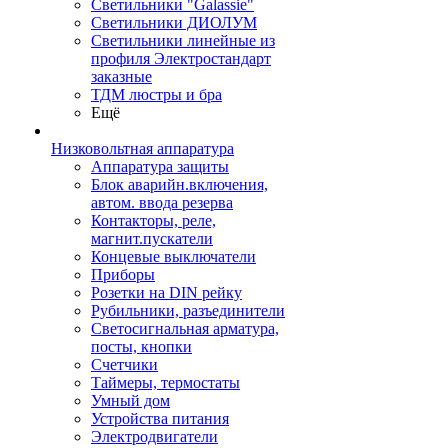
Светильники "Galassie"
Светильники ДИОЛУМ
Светильники линейные из
профиля Электростандарт
заказные
ТДМ люстры и бра
Ещё
Низковольтная аппаратура
Аппаратура защиты
Блок аварийн.включения,
автом. ввода резерва
Контакторы, реле,
магнит.пускатели
Концевые выключатели
Приборы
Розетки на DIN рейку
Рубильники, разъединители
Светосигнальная арматура,
посты, кнопки
Счетчики
Таймеры, термостаты
Умный дом
Устройства питания
Электродвигатели