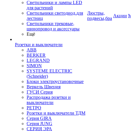
Светильники и лампы LED
для растений
Светильники светодиод.для
Люстры,
Акции
М
лестниц
подвесы,бра
Светильники трековые,
шинопровод и аксессуары
Ещё
Розетки и выключатели
ABB
BERKER
LEGRAND
SIMON
SYSTEME ELECTRIC
(Schneider)
Блоки электроустановочные
Веркель Швеция
ГУСИ Серия
Распродажа розетки и
выключатели
РЕТРО
Розетки и выключатели ТДМ
Серия GIRA
Серия JUNG
СЕРИЯ ЭРА