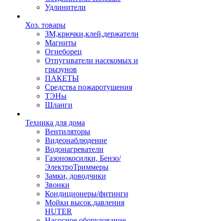
Удлинители
Хоз. товары
ЗМ,крючки,клей,держатели
Магниты
Огнеборец
Отпугиватели насекомых и
грызунов
ПАКЕТЫ
Средства пожаротушения
ТЭНы
Шланги
Техника для дома
Вентиляторы
Видеонаблюдение
Водонагреватели
Газонокосилки, Бензо/
ЭлектроТриммеры
Замки, доводчики
Звонки
Кондиционеры/фитинги
Мойки высок.давления
HUTER
Насосное оборудование