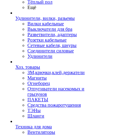
Тёплый пол
Ещё
Удлинители, вилки, разьемы
Вилки кабельные
Выключатели для бра
Разветвители, адаптеры
Розетки кабельные
Сетевые кабеля, шнуры
Соединители силовые
Удлинители
Хоз. товары
ЗМ,крючки,клей,держатели
Магниты
Огнеборец
Отпугиватели насекомых и
грызунов
ПАКЕТЫ
Средства пожаротушения
ТЭНы
Шланги
Техника для дома
Вентиляторы