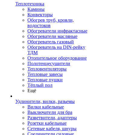
Теплотехника
Камины
Конвекторы
Обогрев труб, кровли,
водостоков
Обогреватели инфрактасные
Обогреватели масляные
Обогреватель газовый
Обогреватель на DIN-рейку
ТДМ
Отопительное оборудование
Полотенцесушители
Тепловентиляторы
Тепловые завесы
Тепловые пушки
Тёплый пол
Ещё
Удлинители, вилки, разьемы
Вилки кабельные
Выключатели для бра
Разветвители, адаптеры
Розетки кабельные
Сетевые кабеля, шнуры
Соединители силовые