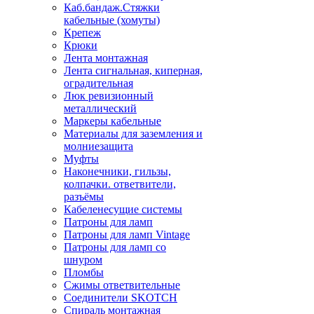
Каб.бандаж.Стяжки
кабельные (хомуты)
Крепеж
Крюки
Лента монтажная
Лента сигнальная, киперная,
оградительная
Люк ревизионный
металлический
Маркеры кабельные
Материалы для заземления и
молниезащита
Муфты
Наконечники, гильзы,
колпачки. ответвители,
разъёмы
Кабеленесущие системы
Патроны для ламп
Патроны для ламп Vintage
Патроны для ламп со
шнуром
Пломбы
Сжимы ответвительные
Соединители SKOTCH
Спираль монтажная