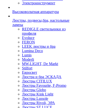
Электроинструмент
Высоковольтная аппаратура
Люстры, подвесы,бра, настольные
лампы
REDIGLE светильники из
профиля
Evoluce
FERON
LEEK люстры и бра
Lumina Deco
Lumis
Moderli
MW-LIGHT, De Markt
Stilfort
Евросвет
Люстра и бра ЭСКАДА
Люстры CITILUX
Люстры Favourite, F-Promo
Люстры Globo
Люстры Kink Light
Люстры Lussole
Люстры Rivoli, ЭРА
Люстры ST LUCE