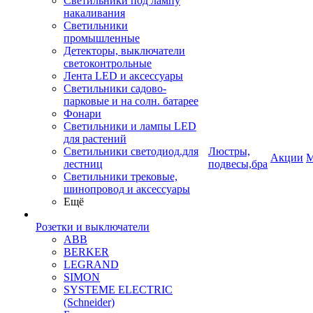
Светильники под лампу
накаливания
Светильники
промышленные
Детекторы, выключатели
светоконтрольные
Лента LED и аксессуары
Светильники садово-
парковые и на солн. батарее
Фонари
Светильники и лампы LED
для растений
Светильники светодиод.для
Люстры,
Акции
М
лестниц
подвесы,бра
Светильники трековые,
шинопровод и аксессуары
Ещё
Розетки и выключатели
ABB
BERKER
LEGRAND
SIMON
SYSTEME ELECTRIC
(Schneider)