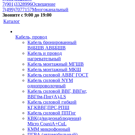
7(901)3328996
Освещение
7(499)7077157
Многоканальный
Звоните с 9:00 до 19:00
Каталог
Кабель, провод
Кабель бронированный
ВбБШВ АВББШВ
Кабель и провод
нагревательный
Кабель монтажный МГШВ
Кабель монтажный МКШ
Кабель силовой АВВГ ГОСТ
Кабель силовой NYM
однопроволочный
Кабель силовой ВВГ, ВВГнг,
ВВГбм-Пнг(А)-LS
Кабель силовой гибкий
КГ,КВВГ,ПРС,РПШ
Кабель силовой ППГнг
КВК(д/видеонаблюдения)
Micro CoaxiA+CuL
КММ микрофонный
ПГВА (автомобильный)