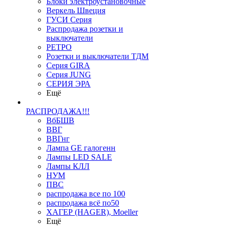
Блоки электроустановочные
Веркель Швеция
ГУСИ Серия
Распродажа розетки и
выключатели
РЕТРО
Розетки и выключатели ТДМ
Серия GIRA
Серия JUNG
СЕРИЯ ЭРА
Ещё
РАСПРОДАЖА!!!
ВбБШВ
ВВГ
ВВГнг
Лампа GE галогенн
Лампы LED SALE
Лампы КЛЛ
НУМ
ПВС
распродажа все по 100
распродажа всё по50
ХАГЕР (HAGER), Moeller
Ещё