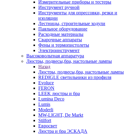
Измерительные приборы и тестеры
Инструмент ручной
Инструменты для опрессовки, резки и
изоляции
Лестницы, строительные ходули
Паяльное оборудование
Расходные материалы
Сварочные аппараты
Фены и термопистолеты
Электроинструмент
Высоковольтная аппаратура
Люстры, подвесы,бра, настольные лампы
Назад
Люстры, подвесы,бра, настольные лампы
REDIGLE светильники из профиля
Evoluce
FERON
LEEK люстры и бра
Lumina Deco
Lumis
Moderli
MW-LIGHT, De Markt
Stilfort
Евросвет
Люстра и бра ЭСКАДА