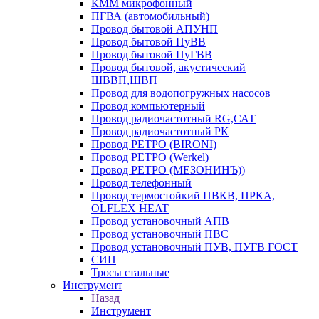
КММ микрофонный
ПГВА (автомобильный)
Провод бытовой АПУНП
Провод бытовой ПуВВ
Провод бытовой ПуГВВ
Провод бытовой, акустический
ШВВП,ШВП
Провод для водопогружных насосов
Провод компьютерный
Провод радиочастотный RG,САТ
Провод радиочастотный РК
Провод РЕТРО (BIRONI)
Провод РЕТРО (Werkel)
Провод РЕТРО (МЕЗОНИНЪ))
Провод телефонный
Провод термостойкий ПВКВ, ПРКА,
OLFLEX HEAT
Провод установочный АПВ
Провод установочный ПВС
Провод установочный ПУВ, ПУГВ ГОСТ
СИП
Тросы стальные
Инструмент
Назад
Инструмент