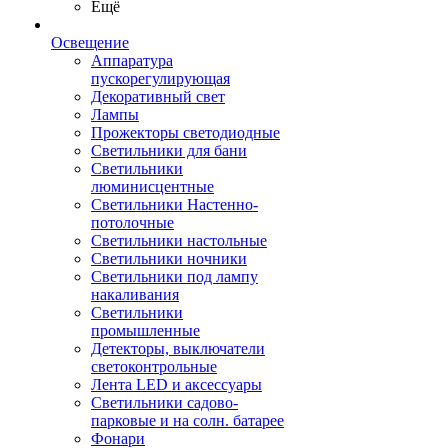
Ещё
Освещение
Аппаратура
пускорегулирующая
Декоративный свет
Лампы
Прожекторы светодиодные
Светильники для бани
Светильники
люминисцентные
Светильники Настенно-
потолочные
Светильники настольные
Светильники ночники
Светильники под лампу
накаливания
Светильники
промышленные
Детекторы, выключатели
светоконтрольные
Лента LED и аксессуары
Светильники садово-
парковые и на солн. батарее
Фонари