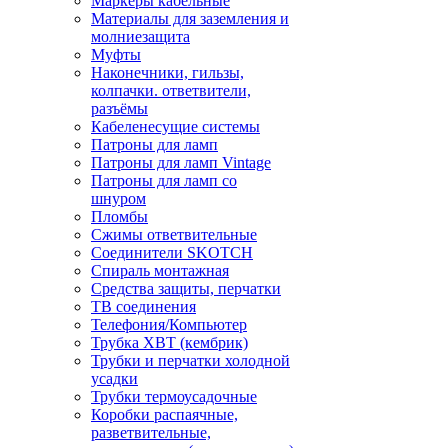
Маркеры кабельные
Материалы для заземления и
молниезащита
Муфты
Наконечники, гильзы,
колпачки. ответвители,
разъёмы
Кабеленесущие системы
Патроны для ламп
Патроны для ламп Vintage
Патроны для ламп со
шнуром
Пломбы
Сжимы ответвительные
Соединители SKOTCH
Спираль монтажная
Средства защиты, перчатки
ТВ соединения
Телефония/Компьютер
Трубка ХВТ (кембрик)
Трубки и перчатки холодной
усадки
Трубки термоусадочные
Коробки распаячные,
разветвительные,