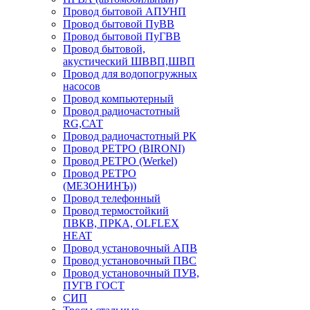
Провод бытовой АПУНП
Провод бытовой ПуВВ
Провод бытовой ПуГВВ
Провод бытовой,
акустический ШВВП,ШВП
Провод для водопогружных
насосов
Провод компьютерный
Провод радиочастотный
RG,САТ
Провод радиочастотный РК
Провод РЕТРО (BIRONI)
Провод РЕТРО (Werkel)
Провод РЕТРО
(МЕЗОНИНЪ))
Провод телефонный
Провод термостойкий
ПВКВ, ПРКА, OLFLEX
HEAT
Провод установочный АПВ
Провод установочный ПВС
Провод установочный ПУВ,
ПУГВ ГОСТ
СИП