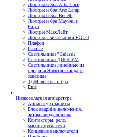
Люстры и Бра Artis Luce
Люстры и бра Arte Lamp
Люстры и Бра Benetti
Люстры и бра Maytoni и
Freya
Люстры МаксЛайт
Люстры, светильники EGLO
Плафон
Разные
Светильники "Galassie"
Светильники ДИОЛУМ
Светильники линейные из
профиля Электростандарт
заказные
ТДМ люстры и бра
Ещё
Низковольтная аппаратура
Аппаратура защиты
Блок аварийн.включения,
автом. ввода резерва
Контакторы, реле,
магнит.пускатели
Концевые выключатели
Приборы