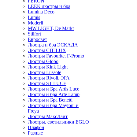
FERON
LEEK люстры и бра
Lumina Deco
Lumis
Moderli
MW-LIGHT, De Markt
Stilfort
Евросвет
Люстра и бра ЭСКАДА
Люстры CITILUX
Люстры Favourite, F-Promo
Люстры Globo
Люстры Kink Light
Люстры Lussole
Люстры Rivoli, ЭРА
Люстры ST LUCE
Люстры и Бра Artis Luce
Люстры и бра Arte Lamp
Люстры и Бра Benetti
Люстры и бра Maytoni и
Freya
Люстры МаксЛайт
Люстры, светильники EGLO
Плафон
Разные