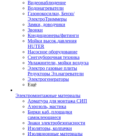
Видеонаблюдение
Водонагреватели
Газонокосилки, Бензо/
ЭлектроТриммеры
Замки, доводчики
Звонки
Кондиционеры/фитинги
Мойки высок.давления
HUTER
Насосное оборудование
Снегоуборочная техника
Увлажнители, мойки воздуха
Электро газовые плиты
Редукторы Эл.нагреватели
Электрогенераторы
Ещё
Электромонтажные материалы
Арматура для монтажа СИП
Аэрозоль, мастика
Бирки каб.,площадки
самоклеющиеся
Знаки электробезопасности
Изоляторы, колпачки
Изоляционные материалы