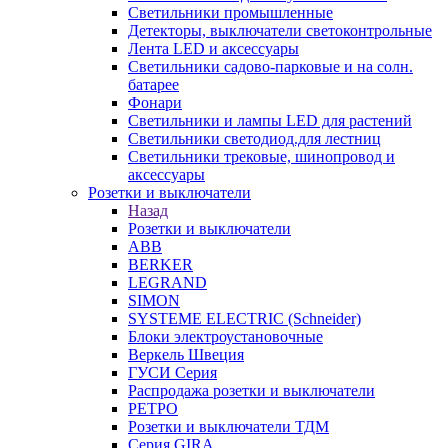
Светильники промышленные
Детекторы, выключатели светоконтрольные
Лента LED и аксессуары
Светильники садово-парковые и на солн.
батарее
Фонари
Светильники и лампы LED для растений
Светильники светодиод.для лестниц
Светильники трековые, шинопровод и
аксессуары
Розетки и выключатели
Назад
Розетки и выключатели
ABB
BERKER
LEGRAND
SIMON
SYSTEME ELECTRIC (Schneider)
Блоки электроустановочные
Веркель Швеция
ГУСИ Серия
Распродажа розетки и выключатели
РЕТРО
Розетки и выключатели ТДМ
Серия GIRA