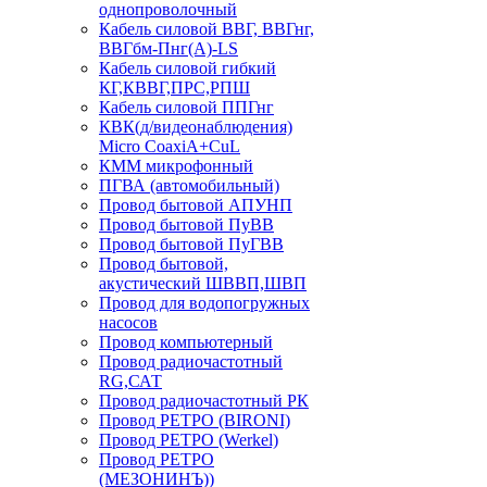
однопроволочный
Кабель силовой ВВГ, ВВГнг,
ВВГбм-Пнг(А)-LS
Кабель силовой гибкий
КГ,КВВГ,ПРС,РПШ
Кабель силовой ППГнг
КВК(д/видеонаблюдения)
Micro CoaxiA+CuL
КММ микрофонный
ПГВА (автомобильный)
Провод бытовой АПУНП
Провод бытовой ПуВВ
Провод бытовой ПуГВВ
Провод бытовой,
акустический ШВВП,ШВП
Провод для водопогружных
насосов
Провод компьютерный
Провод радиочастотный
RG,САТ
Провод радиочастотный РК
Провод РЕТРО (BIRONI)
Провод РЕТРО (Werkel)
Провод РЕТРО
(МЕЗОНИНЪ))