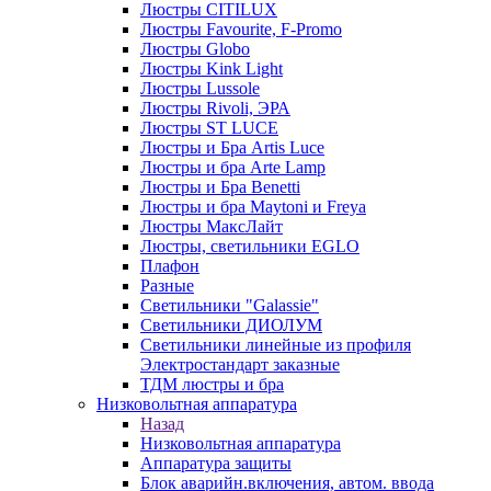
Люстры CITILUX
Люстры Favourite, F-Promo
Люстры Globo
Люстры Kink Light
Люстры Lussole
Люстры Rivoli, ЭРА
Люстры ST LUCE
Люстры и Бра Artis Luce
Люстры и бра Arte Lamp
Люстры и Бра Benetti
Люстры и бра Maytoni и Freya
Люстры МаксЛайт
Люстры, светильники EGLO
Плафон
Разные
Светильники "Galassie"
Светильники ДИОЛУМ
Светильники линейные из профиля
Электростандарт заказные
ТДМ люстры и бра
Низковольтная аппаратура
Назад
Низковольтная аппаратура
Аппаратура защиты
Блок аварийн.включения, автом. ввода