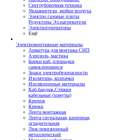
Снегоуборочная техника
Увлажнители, мойки воздуха
Электро газовые плиты
Редукторы Эл.нагреватели
Электрогенераторы
Ещё
Электромонтажные материалы
Арматура для монтажа СИП
Аэрозоль, мастика
Бирки каб.,площадки
самоклеющиеся
Знаки электробезопасности
Изоляторы, колпачки
Изоляционные материалы
Каб.бандаж.Стяжки
кабельные (хомуты)
Крепеж
Крюки
Лента монтажная
Лента сигнальная, киперная,
оградительная
Люк ревизионный
металлический