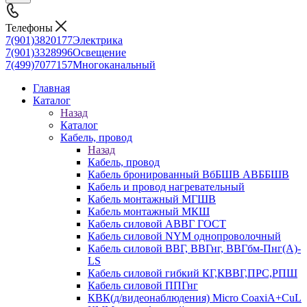
Телефоны
7(901)3820177
Электрика
7(901)3328996
Освещение
7(499)7077157
Многоканальный
Главная
Каталог
Назад
Каталог
Кабель, провод
Назад
Кабель, провод
Кабель бронированный ВбБШВ АВББШВ
Кабель и провод нагревательный
Кабель монтажный МГШВ
Кабель монтажный МКШ
Кабель силовой АВВГ ГОСТ
Кабель силовой NYM однопроволочный
Кабель силовой ВВГ, ВВГнг, ВВГбм-Пнг(А)-
LS
Кабель силовой гибкий КГ,КВВГ,ПРС,РПШ
Кабель силовой ППГнг
КВК(д/видеонаблюдения) Micro CoaxiA+CuL