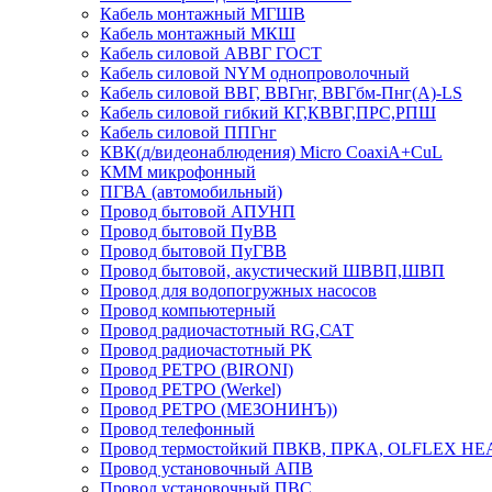
Кабель монтажный МГШВ
Кабель монтажный МКШ
Кабель силовой АВВГ ГОСТ
Кабель силовой NYM однопроволочный
Кабель силовой ВВГ, ВВГнг, ВВГбм-Пнг(А)-LS
Кабель силовой гибкий КГ,КВВГ,ПРС,РПШ
Кабель силовой ППГнг
КВК(д/видеонаблюдения) Micro CoaxiA+CuL
КММ микрофонный
ПГВА (автомобильный)
Провод бытовой АПУНП
Провод бытовой ПуВВ
Провод бытовой ПуГВВ
Провод бытовой, акустический ШВВП,ШВП
Провод для водопогружных насосов
Провод компьютерный
Провод радиочастотный RG,САТ
Провод радиочастотный РК
Провод РЕТРО (BIRONI)
Провод РЕТРО (Werkel)
Провод РЕТРО (МЕЗОНИНЪ))
Провод телефонный
Провод термостойкий ПВКВ, ПРКА, OLFLEX HE
Провод установочный АПВ
Провод установочный ПВС