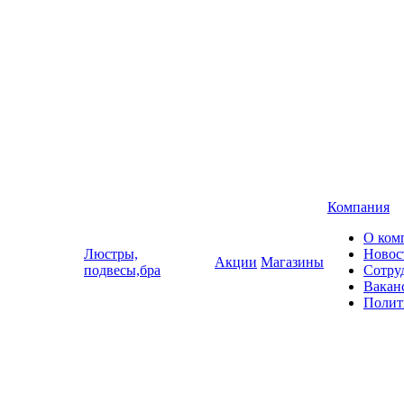
Компания
О ком
Люстры,
Новос
Акции
Магазины
подвесы,бра
Сотру
Вакан
Полит