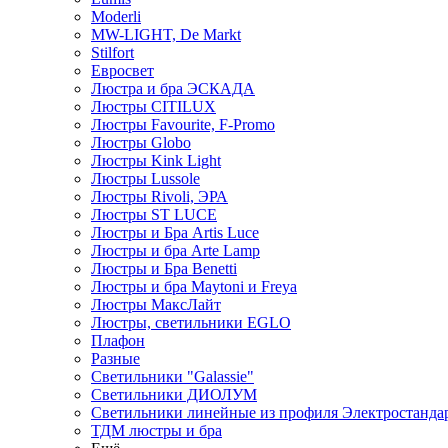
Moderli
MW-LIGHT, De Markt
Stilfort
Евросвет
Люстра и бра ЭСКАДА
Люстры CITILUX
Люстры Favourite, F-Promo
Люстры Globo
Люстры Kink Light
Люстры Lussole
Люстры Rivoli, ЭРА
Люстры ST LUCE
Люстры и Бра Artis Luce
Люстры и бра Arte Lamp
Люстры и Бра Benetti
Люстры и бра Maytoni и Freya
Люстры МаксЛайт
Люстры, светильники EGLO
Плафон
Разные
Светильники "Galassie"
Светильники ДИОЛУМ
Светильники линейные из профиля Электростандар
ТДМ люстры и бра