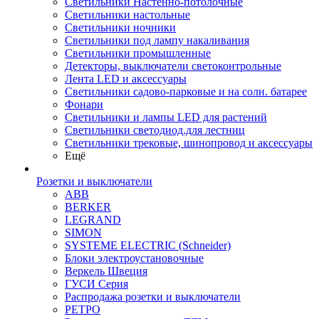
Светильники Настенно-потолочные
Светильники настольные
Светильники ночники
Светильники под лампу накаливания
Светильники промышленные
Детекторы, выключатели светоконтрольные
Лента LED и аксессуары
Светильники садово-парковые и на солн. батарее
Фонари
Светильники и лампы LED для растений
Светильники светодиод.для лестниц
Светильники трековые, шинопровод и аксессуары
Ещё
Розетки и выключатели
ABB
BERKER
LEGRAND
SIMON
SYSTEME ELECTRIC (Schneider)
Блоки электроустановочные
Веркель Швеция
ГУСИ Серия
Распродажа розетки и выключатели
РЕТРО