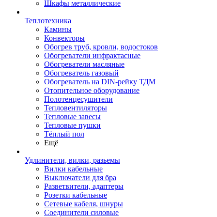
Шкафы металлические
Теплотехника
Камины
Конвекторы
Обогрев труб, кровли, водостоков
Обогреватели инфрактасные
Обогреватели масляные
Обогреватель газовый
Обогреватель на DIN-рейку ТДМ
Отопительное оборудование
Полотенцесушители
Тепловентиляторы
Тепловые завесы
Тепловые пушки
Тёплый пол
Ещё
Удлинители, вилки, разьемы
Вилки кабельные
Выключатели для бра
Разветвители, адаптеры
Розетки кабельные
Сетевые кабеля, шнуры
Соединители силовые