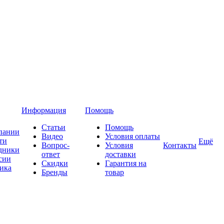
Информация
Помощь
Статьи
Помощь
пании
Видео
Условия оплаты
ти
Ещё
Вопрос-
Условия
Контакты
дники
ответ
доставки
сии
Скидки
Гарантия на
ика
Бренды
товар