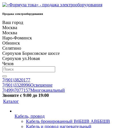
Продажа электрооборудования
Ваш город
Москва
Москва
Наро-Фоминск
Обнинск
Селятино
Серпухов Борисовское шоссе
Серпухов ул.Новая
Чехов
7(901)3820177
7(901)3328996
Освещение
7(499)7077157
Многоканальный
Звоните с 9:00 до 19:00
Каталог
Кабель, провод
Кабель бронированный ВбБШВ АВББШВ
Кабель и провод нагревательный