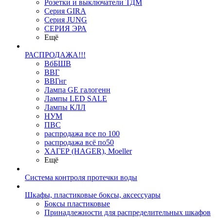
Розетки и выключатели ТДМ
Серия GIRA
Серия JUNG
СЕРИЯ ЭРА
Ещё
РАСПРОДАЖА!!!
ВбБШВ
ВВГ
ВВГнг
Лампа GE галогенн
Лампы LED SALE
Лампы КЛЛ
НУМ
ПВС
распродажа все по 100
распродажа всё по50
ХАГЕР (HAGER), Moeller
Ещё
Система контроля протечки воды
Шкафы, пластиковые боксы, аксессуары
Боксы пластиковые
Принадлежности для распределительных шкафов